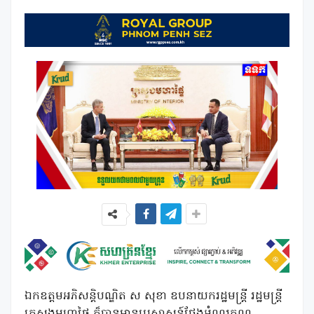
ឯកឧត្ដមអភិសន្តិបណ្ឌិត ស សុខា ឧបនាយករដ្ឋមន្ត្រី រដ្ឋមន្ត្រី
ក្រសួងមហាផ្ទៃ ក៏បានមានប្រសាសន៍ថ្លែងអំណរគុណ