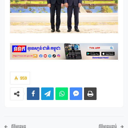
959
ព័ត៌មានមុន
ព័ត៌មានបន្ទាប់