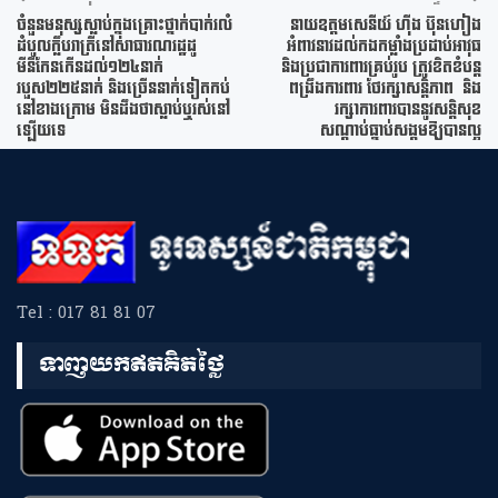
ចំនួនមនុស្សស្លាប់ក្នុងគ្រោះថ្នាក់បាក់រលំ
នាយឧត្តមសេនីយ៍ ហ៊ីង ប៊ុនហៀង
ដំបូលក្លឹបរាត្រីនៅសាធារណរដ្ឋដូ
អំពាវនាវដល់កងកម្លាំងប្រដាប់អាវុធ
មីនីកែនកើនដល់១២៤នាក់
និងប្រជាការពារគ្រប់រូប ត្រូវខិតខំបន្ត
របួស២២៥នាក់ និងច្រើននាក់ទៀតកប់
ពង្រឹងការពារ ថែរក្សាសន្តិភាព និង
នៅខាងក្រោម មិនដឹងថាស្លាប់ឬរស់នៅ
រក្សាការពារបាននូវសន្តិសុខ
ឡើយទេ
សណ្តាប់ធ្នាប់សង្គមឱ្យបានល្អ
Tel : 017 81 81 07
ទាញយកឥតគិតថ្លៃ