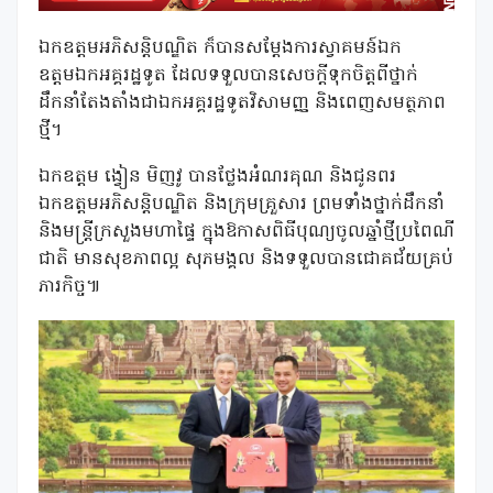
ឯកឧត្ដមអភិសន្តិបណ្ឌិត ក៏បានសម្ដែងការស្វាគមន៍ឯក
ឧត្តមឯកអគ្គរដ្ឋទូត ដែលទទួលបានសេចក្ដីទុកចិត្តពីថ្នាក់
ដឹកនាំតែងតាំងជាឯកអគ្គរដ្ឋទូតវិសាមញ្ញ និងពេញសមត្ថភាព
ថ្មី។
ឯកឧត្តម ង្វៀន មិញវូ បានថ្លែងអំណរគុណ និងជូនពរ
ឯកឧត្ដមអភិសន្តិបណ្ឌិត និងក្រុមគ្រួសារ ព្រមទាំងថ្នាក់ដឹកនាំ
និងមន្ត្រីក្រសួងមហាផ្ទៃ ក្នុងឱកាសពិធីបុណ្យចូលឆ្នាំថ្មីប្រពៃណី
ជាតិ មានសុខភាពល្អ សុភមង្គល និងទទួលបានជោគជ័យគ្រប់
ភារកិច្ច៕