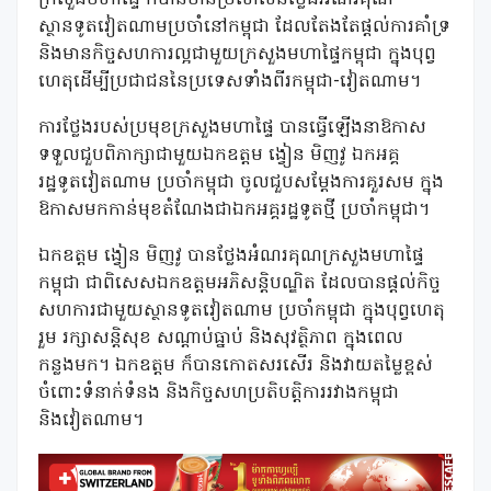
ស្ថានទូតវៀតណាមប្រចាំនៅកម្ពុជា ដែលតែងតែផ្ដល់ការគាំទ្រ
និងមានកិច្ចសហការល្អជាមួយក្រសួងមហាផ្ទៃកម្ពុជា ក្នុងបុព្វ
ហេតុដើម្បីប្រជាជននៃប្រទេសទាំងពីរកម្ពុជា-វៀតណាម។
ការថ្លែងរបស់ប្រមុខក្រសួងមហាផ្ទៃ បានធ្វើឡើងនាឱកាស
ទទួលជួបពិភាក្សាជាមួយឯកឧត្តម ង្វៀន មិញវូ ឯកអគ្គ
រដ្ឋទូតវៀតណាម ប្រចាំកម្ពុជា ចូលជួបសម្ដែងការគួរសម ក្នុង
ឱកាសមកកាន់មុខតំណែងជាឯកអគ្គរដ្ឋទូតថ្មី ប្រចាំកម្ពុជា។
ឯកឧត្តម ង្វៀន មិញវូ បានថ្លែងអំណរគុណក្រសួងមហាផ្ទៃ
កម្ពុជា ជាពិសេសឯកឧត្តមអភិសន្តិបណ្ឌិត ដែលបានផ្តល់កិច្ច
សហការជាមួយស្ថានទូតវៀតណាម ប្រចាំកម្ពុជា​​ ក្នុងបុព្វហេតុ
រួម រក្សាសន្តិសុខ សណ្ដាប់ធ្នាប់ និងសុវត្ថិភាព ក្នុងពេល
កន្លងមក។ ឯកឧត្តម ក៏បានកោតសរសើរ និងវាយតម្លៃខ្ពស់
ចំពោះទំនាក់ទំនង និងកិច្ចសហប្រតិបត្តិការរវាងកម្ពុជា
និងវៀតណាម។