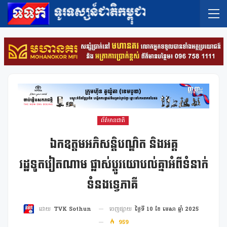
ព័ត៌មានជាតិ
ឯកឧត្តមអភិសន្តិបណ្ឌិត និងអគ្គ
រដ្ឋទូតវៀតណាម ផ្លាស់ប្ដូរយោបល់គ្នាអំពីទំនាក់
ទំនងទ្វេភាគី
ចេញផ្សាយ
ថ្ងៃទី 10 ខែ មេសា ឆ្នាំ 2025
ដោយ
TVK Sothun
959