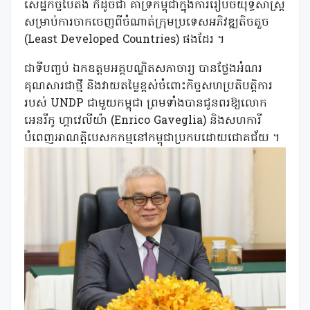
សេដ្ឋកិច្ចបៃតង ក៏ដូចជា គាំទ្រកម្ពុជាក្នុងការរៀបចំយុទ្ធសាស្រ្ត
សម្រាប់ការចាកចេញពីចំណាត់ក្រុមប្រទេសអភិវឌ្ឍតិចតួច
(Least Developed Countries) ផងដែរ ។
ជាទីបញ្ចប់ ឯកឧត្តមអគ្គបណ្ឌិតសភាចារ្យ បានថ្លែងអំណរ
គុណសារជាថ្មី និងវាយតម្លៃខ្ពស់ចំពោះកិច្ចសហប្រតិបត្តិការ
របស់ UNDP ជាមួយកម្ពុជា ព្រមទាំងបានជូនពរឱ្យលោក
អេនរីកូ ហ្គាវេលីយ៉ា (Enrico Gaveglia) និងសហការី
បំពេញអាណត្តិបេសកកម្មនៅកម្ពុជាប្រកបដោយជោគជ័យ ។