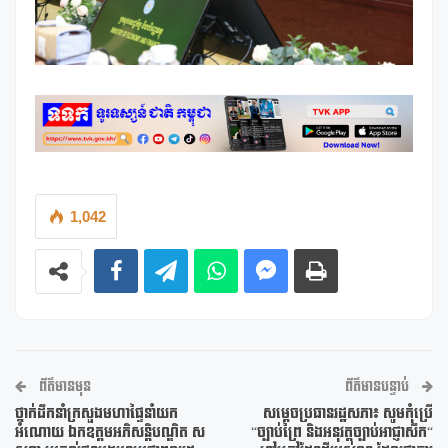
1,042
ព័ត៌មានមុន
ព័ត៌មានបន្ទាប់
ថ្នាក់ដឹកនាំក្រសួងមហាផ្ទៃនាំយក
សម្តេចប្រធានរដ្ឋសភា៖ សូមកុំប្រើ
អំណោយ ឯកឧត្តមអភិសន្តិបណ្ឌិត ស
“ច្បាប់ព្រៃ និងអនុវត្តច្បាប់អាជ្ញាសឹក“