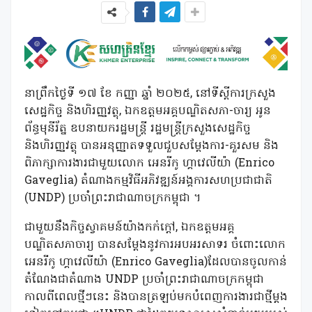
នាព្រឹកថ្ងៃទី ១៧ ខែ កញ្ញា ឆ្នាំ ២០២៥, នៅទីស្ដីការក្រសួង
សេដ្ឋកិច្ច និងហិរញ្ញវត្ថុ, ឯកឧត្តមអគ្គបណ្ឌិតសភា-ចារ្យ អូន
ព័ន្ធមុនីរ័ត្ន ឧបនាយករដ្ឋមន្រ្តី រដ្ឋមន្រ្តីក្រសួងសេដ្ឋកិច្ច
និងហិរញ្ញវត្ថុ បានអនុញ្ញាតទទួលជួបសម្ដែងការ-គួរសម និង
ពិភាក្សាការងារជាមួយលោក អេនរីកូ ហ្គាវេលីយ៉ា (Enrico
Gaveglia) តំណាងកម្មវិធីអភិវឌ្ឍន៍អង្គការសហប្រជាជាតិ
(UNDP) ប្រចាំព្រះរាជាណាចក្រកម្ពុជា ។
ជាមួយនឹងកិច្ចស្វាគមន៍យ៉ាងកក់ក្ដៅ, ឯកឧត្តមអគ្គ
បណ្ឌិតសភាចារ្យ បានសម្ដែងនូវការអបអរសាទរ ចំពោះលោក
អេនរីកូ ហ្គាវេលីយ៉ា (Enrico Gaveglia)ដែលបានចូលកាន់
តំណែងជាតំណាង UNDP ប្រចាំព្រះរាជាណាចក្រកម្ពុជា
កាលពីពេលថ្មីៗនេះ និងបានត្រឡប់មកបំពេញការងារជាថ្មីម្តង