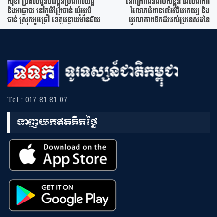
សុខា ប្រគល់ជូនបងប្អូនប្រជាពលរដ្ឋ
នៅក្រៅដែនដីរបស់ខ្លួន ដែលជាការ
និងអាជ្ញាធរ នៅភូមិព្រៃចាន់ ឃុំអូរបី
រំលោភបំពានលើអធិបតេយ្យ និង
ជាន់ ស្រុកអូរជ្រៅ ខេត្តបន្ទាយមានជ័យ
បូរណភាពទឹកដីរបស់ប្រទេសដទៃ
Tel : 017 81 81 07
ទាញយកឥតគិតថ្លៃ