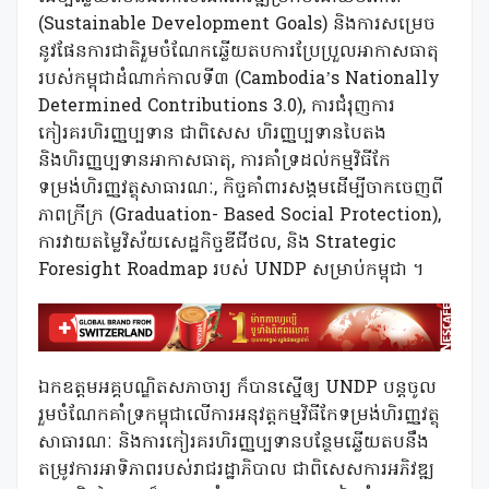
(Sustainable Development Goals) និងការសម្រេច
នូវផែនការជាតិរួមចំណែកឆ្លើយតបការប្រែប្រួលអាកាសធាតុ
របស់កម្ពុជាដំណាក់កាលទី៣ (Cambodia’s Nationally
Determined Contributions 3.0), ការជំរុញការ
កៀរគរហិរញ្ញប្បទាន ជាពិសេស ហិរញ្ញប្បទានបៃតង
និងហិរញ្ញប្បទានអាកាសធាតុ, ការគាំទ្រដល់កម្មវិធីកែ
ទម្រង់ហិរញ្ញវត្ថុសាធារណៈ, កិច្ចគាំពារសង្គមដើម្បីចាកចេញពី
ភាពក្រីក្រ (Graduation- Based Social Protection),
ការវាយតម្លៃវិស័យសេដ្ឋកិច្ចឌីជីថល, និង Strategic
Foresight Roadmap របស់ UNDP សម្រាប់កម្ពុជា ។
ឯកឧត្តមអគ្គបណ្ឌិតសភាចារ្យ ក៏បានស្នើឲ្យ UNDP បន្តចូល
រួមចំណែកគាំទ្រកម្ពុជាលើការអនុវត្តកម្មវិធីកែទម្រង់ហិរញ្ញវត្ថុ
សាធារណៈ និងការកៀរគរហិរញ្ញប្បទានបន្ថែមឆ្លើយតបនឹង
តម្រូវការអាទិភាពរបស់រាជរដ្ឋាភិបាល ជាពិសេសការអភិវឌ្ឍ