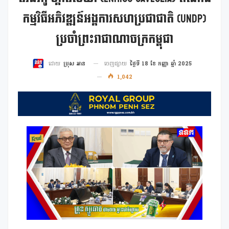
កម្មវិធីអភិវឌ្ឍន៍អង្គការសហប្រជាជាតិ (UNDP)
ប្រចាំព្រះរាជាណាចក្រកម្ពុជា
ចេញផ្សាយ
ថ្ងៃទី 18 ខែ កញ្ញា ឆ្នាំ 2025
ដោយ
ប្រុស អាន
1,042