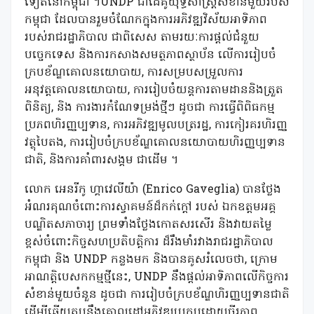
ទៀតនៅកម្ពុជា ។UNDP ជាដៃគូយុទ្ធសាស្រ្តសំខាន់មួយរបស់
កម្ពុជា ដែលបានរួមចំណែកក្នុងការអភិវឌ្ឍវិស័យអាទិភាព
របស់រាជរដ្ឋាភិបាល ជាពិសេស តាមរយៈការផ្តល់ជំនួយ
បច្ចេកទេស និងការកសាងសមត្ថភាពស្ថាប័ន លើការរៀបចំ
ក្របខ័ណ្ឌគោលនយោបាយ, ការសម្របសម្រួលការ
អនុវត្តគោលនយោបាយ, ការរៀបចំយន្តការតាមដាននិងត្រួត
ពិនិត្យ, និង ការងារកំណែទម្រង់ថ្មីៗ ដូចជា ការធ្វើពិពិធកម្ម
ប្រភពហិរញ្ញប្បទាន, ការអភិវឌ្ឍមូលបត្ររដ្ឋ, ការកៀរគរហិរញ្ញ
វត្ថុបៃតង, ការរៀបចំក្របខ័ណ្ឌគោលនយោបាយហិរញ្ញប្បទាន
ជាតិ, និងការគាំពារសង្គម ជាដើម ។
លោក អេនរីកូ ហ្គាវេលីយ៉ា (Enrico Gaveglia) បានថ្លែង
អំណរគុណចំពោះការស្វាគមន៍ដ៏កក់ក្ដៅ របស់ ឯកឧត្តមអគ្គ
បណ្ឌិតសភាចារ្យ ព្រមទាំងថ្លែងកោតសរសើរ និងវាយតម្លៃ
ខ្ពស់ចំពោះកិច្ចសហប្រតិបត្តិការ ដ៏រឹងមាំរវាងរាជរដ្ឋាភិបាល
កម្ពុជា និង UNDP កន្លងមក និងបានគូសរំលេចថា, ក្រោម
អាណតិ្តបេសកកម្មថ្មីនេះ, UNDP នឹងផ្ដល់អាទិភាពលើកិច្ចការ
សំខាន់មួយចំនួន ដូចជា ការរៀបចំក្របខ័ណ្ឌហិរញ្ញប្បទានជាតិ
ដើម្បីឆ្លើយតបនឹងគោលដៅអភិវឌ្ឍប្រកបដោយចីរភាព