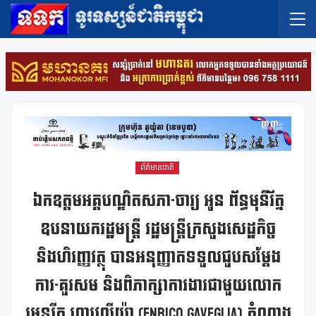
ព័ត៌មានជាតិ
ឯកឧត្តមអគ្គបណ្ឌិតសភា-ចារ្យ អូន ព័ន្ធមុនីរ័ត្ន
ឧបនាយករដ្ឋមន្រ្តី រដ្ឋមន្រ្តីក្រសួងសេដ្ឋកិច្ច
និងហិរញ្ញវត្ថុ បានអនុញ្ញាតទទួលជួបសម្ដែង
ការ-គួរសម និងពិភាក្សាការងារជាមួយលោក
អេនរីកូ ហ្គាវេលីយ៉ា (Enrico Gaveglia) តំណាង