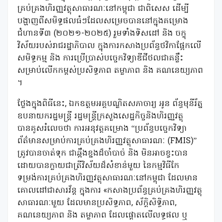
គ្រប់គ្រងហិរញ្ញវត្ថុ​សាធារណៈនៅកម្ពុជា ជាពិសេស ដើម្បី
បង្ហាញពីសមិទ្ធផលធំៗដែលសម្រេចបាននៅក្នុងគម្រោង
ជំហានទី៣ (២០២១-២០២៥) រួមទាំងទិសដៅ និង ចក្ខុ
វិស័យរបស់រាជរដ្ឋាភិបាល ក្នុងការកសាងប្រព័ន្ធថវិកាផ្អែកលើ
សមិទ្ធកម្ម និង ការប្រើប្រាស់បច្ចេកវិទ្យាឌីជីថលជាគន្លឹះ
សម្រាប់លើកកម្ពស់ប្រសិទ្ធភាព តម្លាភាព និង គណនេយ្យភាព
។
ថ្លែងក្នុងពិធីនេះ, ឯកឧត្តមអគ្គបណ្ឌិតសភាចារ្យ អូន ព័ន្ធមុនីរ័ត្ន
ឧបនាយករដ្ឋមន្ត្រី រដ្ឋមន្ត្រីក្រសួងសេដ្ឋកិច្ចនិងហិរញ្ញវត្ថុ
បានគូសរំលេចថា ការអនុវត្តគម្រោង “ប្រព័ន្ធបច្ចេកវិទ្យា
ព័ត៌មានសម្រាប់ការគ្រប់គ្រងហិរញ្ញវត្ថុសាធារណៈ (FMIS)”
ត្រូវបានចាត់ទុក​ ជាឆ្អឹងខ្នងដ៏ចាំបាច់ និង មិនអាចខ្វះបាន
ដោយបានក្លាយជាត្រីវិស័យដ៏សំខាន់មួយ នៃកម្មវិធីកែ
ទម្រង់ការគ្រប់គ្រងហិរញ្ញវត្ថុសាធារណៈនៅកម្ពុជា ដែលមាន
គោលដៅជាសារវ័ន្ត ក្នុងការ «កសាងប្រព័ន្ធគ្រប់គ្រងហិរញ្ញវត្ថុ
សាធារណៈមួយ ដែល​មាន​ប្រសិទ្ធភាព, ស័ក្ដិសិទ្ធិភាព,
គណនេយ្យភាព និង តម្លាភាព ដែលផ្ដោតលើលទ្ធផល ឬ