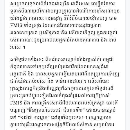
សម្រេចលទ្ធផលដ៏ធំធេងជាច្រើន ជាពិសេស ល្បឿននៃការ
ទូទាត់ចំណាយថវិកាជាមធ្យមត្រូវបានដំណើរការរហ័សជាងមុន
យ៉ាងខ្លាំង តាមរយៈការអនុវត្ត នីតិវិធីចំណាយថវិកាចរន្ត តាម
FMIS ទាំងស្រុង ដែលកាន់តែធានាបាននូវតម្លភាព
គណនេយ្យភាព ប្រសិទ្ធភាព និង អភិបាលកិច្ចល្អ ក្នុងការផ្ដល់
សេវាធារណៈជូនប្រជាពលរដ្ឋកាន់តែមានគុណភាព និង ឆាប់
រហ័ស ។
សមិទ្ធផលទាំងនេះ ពិតជាបានបញ្ជាក់យ៉ាងច្បាស់ថា កម្ពុជា
កំពុងឈានទៅរកប្រព័ន្ធគ្រប់គ្រងថវិកាដែលមានស្តង់ដា
អន្តរជាតិ និង មានសមត្ថភាពឆ្លើយតបទៅនឹងតម្រូវការអភិវឌ្ឍ
ជាតិយ៉ាងឆាប់រហ័ស និង ទាន់ពេលវេលា ។ លើសពីនេះ
ក្រសួងសេដ្ឋកិច្ចនិងហិរញ្ញវត្ថុក៏សម្រេចបាននូវសមិទ្ធផលដ៏
ត្រចះត្រចង់មួយទៀតដែលកំពុងគាំទ្រដល់ការប្រើប្រាស់
FMIS និង ការពង្រីកសេវាឌីជីថលនានារបស់ក្រសួង នោះគឺ
បណ្តាញ “អ៊ីនត្រាណិតតេជោ ជំហានទី១” ដោយបានតភ្ជាប់
ទៅ “១៧៧ ការដ្ឋាន” នៅទូទាំងប្រទេស ។ បណ្តាញបាន
ក្លាយជាគ្រឹះហេដ្ឋារចនាសម្ព័ន្ធឌីជីថលដ៏សំខាន់ សម្រាប់ការ