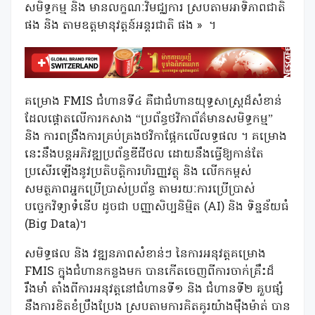
សមិទ្ធកម្ម និង មានលក្ខណៈវិមជ្ឈការ ស្របតាមអាទិភាពជាតិ
ផង និង តាមឧត្តមានុវត្តន៍អន្តរជាតិ ផង »
។
គម្រោង FMIS ជំហានទី៤ គឺជាជំហានយុទ្ធសាស្ត្រដ៏សំខាន់
ដែលផ្តោតលើការកសាង “ប្រព័ន្ធថវិកាព័ត៌មានសមិទ្ធកម្ម”
និង ការពង្រឹងការគ្រប់គ្រងថវិកាផ្អែកលើលទ្ធផល ។ គម្រោង
នេះនឹងបន្តអភិវឌ្ឍប្រព័ន្ធឌីជីថល ដោយនឹងធ្វើឱ្យកាន់តែ
ប្រសើរឡើងនូវប្រតិបត្តិការហិរញ្ញវត្ថុ និង លើកកម្ពស់
សមត្ថភាពអ្នកប្រើប្រាស់ប្រព័ន្ធ តាមរយៈការប្រើប្រាស់
បច្ចេកវិទ្យាទំនើប ដូចជា បញ្ញាសិប្បនិម្មិត (AI) និង ទិន្នន័យធំ
(Big Data)។
សមិទ្ធផល និង វឌ្ឍនភាពសំខាន់ៗ នៃការអនុវត្តគម្រោង
FMIS ក្នុងជំហានកន្លងមក បានកើតចេញពីការចាក់គ្រឹះដ៏
រឹងមាំ តាំងពីការអនុវត្តនៅជំហានទី១ និង ជំហានទី២ គួបផ្សំ
នឹងការខិតខំប្រឹងប្រែង ស្របតាមការគិតគូរយ៉ាងម៉ឹងម៉ាត់ បាន