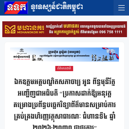
ព័ត៌មានជាតិ
ឯកឧត្តមអគ្គបណ្ឌិតសភាចារ្យ អូន ព័ន្ធមុនីរ័ត្ន
អញ្ជើញជាអធិបតី “ប្រកាសដាក់ឱ្យអនុវត្ត
គម្រោងប្រព័ន្ធបច្ចេកវិទ្យាព័ត៌មានសម្រាប់ការ
គ្រប់គ្រងហិរញ្ញវត្ថុសាធារណៈ ជំហានទី៤ ឆ្នាំ
២០២៦-២០៣០ ជាផ្លូវការ”