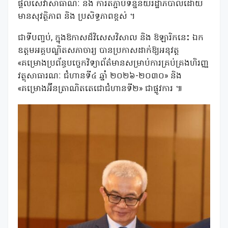
ផ្តល់សេវាសាធាណៈ និង ការតភ្ជាប់ទិន្នន័យរដ្ឋាភិបាលដោយ
មានសុវត្ថិភាព និង ប្រសិទ្ធភាពខ្ពស់ ។
ជាទីបញ្ចប់, ក្នុងឱកាសដ៏វិសេសវិសាល និង ឱឡារិកនេះ ឯក
ឧត្តមអគ្គបណ្ឌិតសភាចារ្យ បានប្រកាសដាក់ឱ្យអនុវត្ត
«គម្រោងប្រព័ន្ធបច្ចេកវិទ្យាព័ត៌មានសម្រាប់ការគ្រប់គ្រងហិរញ្ញ
វត្ថុសាធារណៈ ជំហានទី៤ ឆ្នាំ ២០២៦-២០៣០» និង
«គម្រោងអ៊ីនត្រាណិតតេជោជំហានទី២» ជាផ្លូវការ ៕