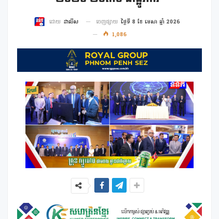
ចេញផ្សាយ
ថ្ងៃទី 8 ខែ មេសា ឆ្នាំ 2026
ដោយ
ដាលីស
1,086