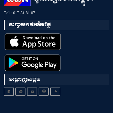
Tel : 017 81 81 07
ទាញយកឥតគិតថ្លៃ
បណ្តាញសង្គម