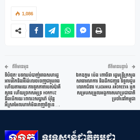
1,086
ព័ត៌មានមុន
ព័ត៌មានបន្ទាប់
ទីបំផុត! បទឈប់បាញ់រវាងសហរដ្ឋ
ឯកឧត្តម ប៉េង ពោធិ៍នា រដ្ឋមន្រ្តីក្រសួង
អាម៉េរិកនិងអ៊ីរ៉ង់លេចចេញជារូបរាង
សាធារណការ និងដឹកជញ្ជូន ទទួលជួប
ហើយតាមរយៈការទូតភាពរបស់ប៉ាគី
លោកជំទាវ Vladanka Andreeva អ្នក
ស្ថាន ហើយច្រកសមុទ្រ Hormuz
សម្របសម្រួលអង្គការសហប្រជាជាតិ
នឹងបើករយៈពេល2សប្តាហ៍ ប៉ុន្តែ
ប្រចាំនៅកម្ពុជា
អ៊ីស្រាអែលហាក់មិនពេញចិត្តទេ….