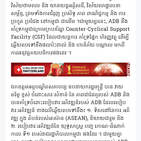
វិស័យថាមពល និង យានយន្តអគ្គិសនី, វិស័យហេដ្ឋារចនា
សម្ព័ន្ធ, ព្រមទាំងការជំរុញ ប្រសិទ្ធ ភាព ពាណិជ្ជកម្ម និង ការ
ប្រកួត ប្រជែង នៅកម្ពុជា ជាដើម ។ជាមួយគ្នានេះ, ADB នឹង
គាំទ្រកម្ពុជាក្រោមក្របខ័ណ្ឌ Counter-Cyclical Support
Facility (CSF) ដែលជាយន្តការ គាំទ្រផ្នែក ហិរញ្ញវត្ថុ ដើម្បី
ឆ្លើយតបទៅនឹងផលប៉ះពាល់ និង ហានិភ័យ បណ្តាល មកពី
ការអនុវត្តគយបដិការផងដេរ ។
ឯកឧត្តមអគ្គបណ្ឌិតសភាចារ្យ ឧបនាយករដ្ឋមន្រ្តី បាន វាយ
តម្លៃ ខ្ពស់ ចំពោះសារៈសំខាន់ នៃ ភាពជាដៃគូរបស់ ADB និង
បានគាំទ្រចំពោះរបៀបវារៈអភិវឌ្ឍន៍របស់ ADB ដែលរបៀប
វារៈអភិវឌ្ឍន៍ ខាងលើឆ្លើយតបទៅនឹង៖ ១. ទិសដៅនៃការ អភិ
វឌ្ឍ ក្នុង តំបន់របស់អាស៊ាន (ASEAN), និយាយជារួម និង
២. របៀបវារៈអភិវឌ្ឍន៍នៃ យុទ្ធសាស្ត្រ បញ្ច កោណ-ដំណាក់
កាល ទី១ របស់រាជរដ្ឋាភិបាលកម្ពុជា ផងដែរ ។ ជាមួយគ្នា