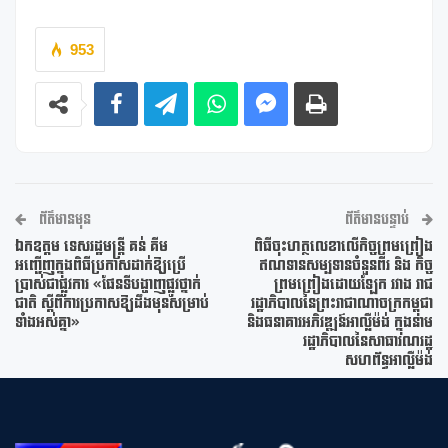
953
ព័ត៌មានមុន
ព័ត៌មានបន្ទាប់
ឯកឧត្តម ទេសរដ្ឋមន្រ្តី គន់ គីម
ពិធីចុះហត្ថលេខាលើកិច្ចព្រមព្រៀង
អញ្ជើញក្នុងពិធីប្រកាសដាក់ឱ្យប្រើ
ឥណទានសម្បទានចំនួនពីរ និង កិច្ច
ប្រាស់ជាផ្លូវការ «ផែនទីបង្ហាញផ្លូវថ្នាក់
ព្រមព្រៀងដោយឡែក រវាង រាជ
ជាតិ ស្តីពីការប្រកាសឱ្យដឹងមុនសម្រាប់
រដ្ឋាភិបាលនៃព្រះរាជាណាចក្រកម្ពុជា
ទាំងអស់គ្នា»
និងធនាគារអភិវឌ្ឍន៍អាល្លឺម៉ង់ ក្នុងនាម
រដ្ឋាភិបាលនៃសាធារណរដ្ឋ
សហព័ន្ធអាល្លឺម៉ង់