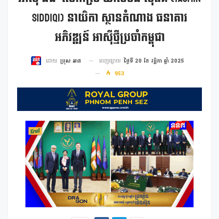
Siddiqi) នាយិកា ស្ថានតំណាង ធនាគារ
អភិវឌ្ឍន៍ អាស៊ីថ្មីប្រចាំកម្ពុជា
ចេញផ្សាយ
ថ្ងៃទី 20 ខែ វច្ឆិកា ឆ្នាំ 2025
ដោយ
ប្រុស អាន
953