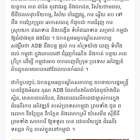
យន្តការ ភាព ជាដៃ គូរវាងរដ្ឋ និងឯកជន, វិស័យថាមពល,
ឌីជីថលភាវូបនីយកម្ម, វិស័យ ហិរញ្ញវត្ថុ, ការ ឆ្លើយ តប ទៅ
នឹង ការប្រែប្រួល អាកាសធាតុ ក៏ដូចជា ការជំរុញ ការ
ស្រូបយក ឥណទាន និងបង្កើន ទំហំឥណទាន សម្រាប់ កម្ពុជា
ឱ្យធំជាងមុន ផងដែរ ។ ឯកឧត្តមអគ្គបណ្ឌិតសភាចារ្យ
សង្ឃឹមថា ADB នឹងបន្ត ផ្តល់ ការ គាំទ្រយ៉ាង ពេញ ទំហឹង
ដល់ កម្ពុជា ក្នុងគោលដៅ ជំរុញកំណើន និងកាត់ បន្ថយ ភាព
ក្រីក្រ ដើម្បី កម្ពុជាអាច ចាកចេញពីក្រុម ប្រទេស អភិវឌ្ឍន៍
តិចតួចតាមគោលដៅដែលបានកំណត់ ។
ជាកិច្ចបញ្ចប់, ឯកឧត្តមអគ្គបណ្ឌិតសភាចារ្យ ឧបនាយករដ្ឋមន្រ្តី
បានថ្លែងអំណរ គុណ ADB ដែលតែងតែជាដៃគូយ៉ាងជិត
ស្និត, មានភាពបត់បែន, និងគោរពលើភាពជាម្ចាស់ការក្នុង
ដំណើរការ អភិវឌ្ឍន៍ របស់ប្រទេសកម្ពុជា ព្រមទាំង ជូន ព
រលោក វីនហ្រ្វែត វីកក្លែន និងលោកស្រី យ៉ាសមីន ស៊ីឌីគី
ព្រមទាំង សហការី ឱ្យទទួល បាន ជោគជ័យក្នុង ដំណើរ
ទស្សន កិច្ច របស់ខ្លួននៅកម្ពុជា ។