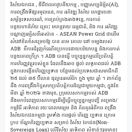
វិស័យឯកជន , ឌីជីថលភាវូបនីយកម្ម , បញ្ញាសប្បនិម្មិត(AI),
ការពង្រឹងទីផ្សារមូលធន, ការ អភិវឌ្ឍ វិស័យ ហេដ្ឋារចនា
សម្ព័ន្ធទេសចរណ៍, ការគ្រប់គ្រងអាងទន្លេ, ការកាត់
បន្ថយហានិភ័យ គ្រោះ មហន្តរាយ ធម្មជាតិ, និង ការ អភិវឌ្ឍ
បណ្តាញអគ្គិសនីអាស៊ាន – ASEAN Power Grid ជាដើម
សំដៅខិតខំសម្រេចឱ្យ បាន តាម គោល ដៅ ចម្បងរបស់
ADB គឺការជំរុញកំណើនប្រកបដោយបរិយាបន្ន និងការកាត់
បន្ថយភាពក្រីក្រ ។ ADB បានធ្វើ បច្ចុប្បន្នកម្មលើប្រតិបត្តិ
ការហិរញ្ញវត្ថុរបស់ខ្លួន ដែលនឹងអាច ផ្តល់ លទ្ធភាពដល់ ADB
ក្នុងការបង្កើនហិរញ្ញប្បទាន បន្ថែមដល់ប្រទេសជាសមាជិកពី
២៥ ដល់ ៣៥ ប៊ីលាន ដុល្លារអាម៉េរិក ក្នុង មួយ ឆ្នាំ ។ ពាក់ព័ន្ធ
នឹង ការពង្រឹងកិច្ចសហប្រតិបត្តិការដ៏ល្អជាមួយកម្ពុជា, ក្នុងខែ
មីនា ឆ្នាំ ២០២៦ ខាងមុខ, ក្រុមបេសកកម្មរបស់ ADB
នឹងមកបំពេញបេសកកម្មដើម្បីធ្វើបច្ចុប្បន្នកម្មបញ្ជី គម្រោង/
កម្មវិធី អាទិភាព រយៈពេលមធ្យម និង គិតគូរអំពីការ ពង្រឹង
វិស័យឯកជនកម្ពុជា រួមទាំង ការផ្តល់ ហិរញ្ញ ប្បទាន ក្រោម
ក្រប ខ័ណ្ឌហិរញ្ញប្បទាន សម្រាប់ វិស័យ ឯកជន(Non-
Sovereign Loan) លើវិស័យ អាទិភាព សំខាន់ៗរួមមាន៖