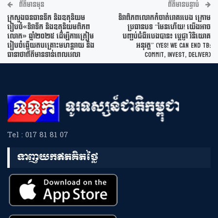
ព័ត៌មានមុន
ព័ត៌មានបន្ទាប់
ក្រសួងធនធានទឹក និងឧតុនិយម
ទិវាពិភពលោកកំចាត់រោគរបេង ក្រោម
រៀបចំ«ទិវាទឹក និងឧតុនិយមពិភព
ប្រធានបទ “មែនហើយ! យើងអាច
លោក» ឆ្នាំ២០២៥ ដើម្បីការត្រៀម
បញ្ចប់ជំងឺរបេងបាន៖ ប្តេជ្ញា វិនិយោគ
រៀបចំឆ្លើយតបគ្រោះមហន្តរាយ និង
អនុវត្ត” (Yes! We Can End TB:
ធានាថាព័ត៌មានទាន់ពេលវេលា
Commit, Invest, Deliver)
Tel : 017 81 81 07
ទាញយកឥតគិតថ្លៃ