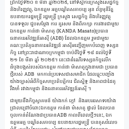
ព្រឹកថ្ងៃទី២០ ខ មីនា ឆ្នាំ២០២៥, នៅទីស្តីការក្រសួងសេដ្ឋកិច្ច
និងហិរញ្ញវត្ថុ, ឯកឧត្តម អគ្គបណ្ឌិតសភាចារ្យ អូន ព័ន្ធមុនីរ័ត្ន
ឧបនាយករដ្ឋមន្រ្តី រដ្ឋមន្រ្តី ក្រសួង សេដ្ឋកិច្ច និងហិរញ្ញវត្ថុ
បានទទួល ជួបសម្តែង ការ គួរសម និងពិភាក្សា ការងារជាមួយ
ឯកឧត្តម កាន់ដា ម៉ាសាតូ (KANDA Masato)ប្រធាន
ធនាគារអភិវឌ្ឍន៍អាស៊ី (ADB) ដែលឯកឧត្តម រួមជាមួយ
គណៈប្រតិភូធនាគារអភិវឌ្ឍន៍ អាស៊ីអញ្ជើញមកបំពេញ ទស្សន
កិច្ច នៅព្រះរាជាណាចក្រកម្ពុជា ចាប់ពីថ្ងៃទី ១៨ ដល់ថ្ងៃទី
២១ ខែ មីនា ឆ្នាំ ២០២៥។ នេះជាដំណើរទស្សនកិច្ចលើក
ដំបូងបង្អស់របស់ឯកឧត្តម កាន់ដា ម៉ាសាតូក្នុងនាមជា ប្រធាន
ថ្មីរបស់ ADB
មកកាន់ប្រទេសជាសមាជិក ដែលឆ្លុះបញ្ចាំង
យ៉ាងច្បាស់អំពីកិច្ចសហប្រតិបត្តិការ ជិតស្និទ្ធ និងភាពជាដៃគូ
រឹងមាំ រវាងកម្ពុជា និងធនាគារអភិវឌ្ឍន៍អាស៊ី ។
ជាមួយនឹងកិច្ចស្វាគមន៍ យ៉ាងកក់ ក្តៅ
និងអបអរសាទរយ៉ាង
ជ្រាលជ្រៅចំពោះឯកឧត្តម កាន់ដា ម៉ាសាតូ ផ្ទាល់ ដែលបាន
ចូលកាន់តំណែងជាប្រធានADB កាលពីពេលថ្មីៗនេះ, ឯក
ឧត្តមអគ្គ បណ្ឌិតសភាចារ្យ ឧបនាយករដ្ឋមន្រ្តី បានគូសរំលេច