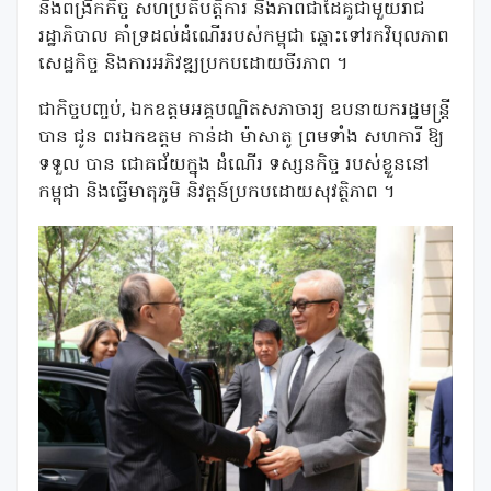
និងពង្រីកកិច្ច សហប្រតិបត្តិការ និងភាពជាដៃគូជាមួយរាជ
រដ្ឋាភិបាល គាំទ្រដល់ដំណើររបស់កម្ពុជា ឆ្ពោះទៅរកវិបុលភាព
សេដ្ឋកិច្ច និងការអភិវឌ្ឍប្រកបដោយចីរភាព ។
ជាកិច្ចបញ្ចប់, ឯកឧត្តមអគ្គបណ្ឌិតសភាចារ្យ ឧបនាយករដ្ឋមន្រ្តី
បាន ជូន ពរឯកឧត្តម កាន់ដា ម៉ាសាតូ ព្រមទាំង សហការី ឱ្យ
ទទួល បាន ជោគជ័យក្នុង ដំណើរ ទស្សនកិច្ច របស់ខ្លួននៅ
កម្ពុជា និងធ្វើមាតុភូមិ និវត្តន៍ប្រកបដោយសុវត្ថិភាព ។