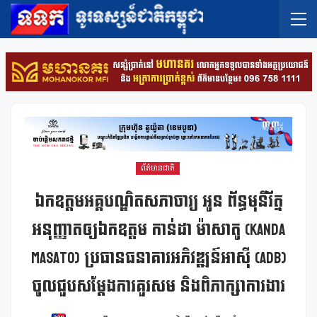
ព័ត៌មានជាតិ
ឯកឧត្តមអគ្គបណ្ឌិតសភាចារ្យ អូន ព័ន្ធមុនីរ័ត្ន
អនុញ្ញាតឲ្យឯកឧត្តម កាន់ដា ម៉ាសាតូ (KANDA
Masato) ប្រធានធនាគារអភិវឌ្ឍន៍អាស៊ី (ADB)
ចូលជួបសម្តែងការគួរសម និងពិភាក្សាការងារ