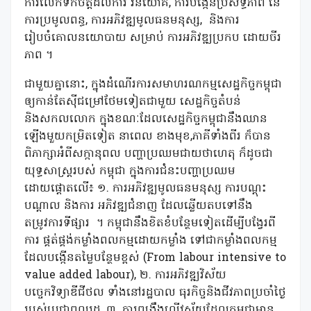
ការលើកទឹកចិត្តដល់ការ វិនិយោគ, ការបង្កើនប្រសិទ្ធភាព នៃ
ការប្រមូលពន្ធ, ការអភិវឌ្ឍមូលធនមនុស្ស, និងការ
រៀបចំគោលនយោបាយ សម្រាប់ ការអភិវឌ្ឍប្រកប ដោយចីរ
ភាព ។
ជាមួយគ្នានោះ, ក្នុងដំណើរការសមាហរណកម្មសេដ្ឋកិច្ចកម្ពុជា
ឲ្យកាន់តែស៊ីជម្រៅថែមទៀតជាមួយ សេដ្ឋកិច្ចតំបន់
និងសកលលោក ក្នុងខណៈដែលសេដ្ឋកិច្ចកម្ពុជានឹងឈាន
ឡើងមួយកម្រិតទៀត នាពេល ខាងមុខ,ភាគីទាំងពីរ ក៏បាន
ពិភាក្សាអំពីសក្កានុពល បញ្ហាប្រឈមជាយថាហេតុ ក៏ដូចជា
យុទ្ធសាស្រ្តរបស់ កម្ពុជា ក្នុងការជំនះបញ្ហាប្រឈម
ដោយផ្តោតលើ៖ ១. ការអភិវឌ្ឍមូលធនមនុស្ស ការបណ្តុះ
បណ្តាល និងការ អភិវឌ្ឍជំនាញ ដែលឆ្លើយតបទៅនឹង
តម្រូវការទីផ្សារ
។ កម្ពុជានឹងខិតខំបន្ថែមទៀតដើម្បីបង្វែរពី
ការ ផ្គត់ផ្គង់កម្លាំងពលកម្មដោយកម្លាំង ទៅជាកម្លាំងពលកម្ម
ដែលបង្កើនតម្លៃបន្ថែមខ្ពស់ (From labour intensive to
value added labour), ២. ការអភិវឌ្ឍវិស័យ
បច្ចេកវិទ្យាឌីជីថល ទាំងនៅរដ្ឋបាល ធុរកិច្ចនិងជីវភាពប្រចាំថ្ងៃ
របស់ប្រជាពលរដ្ឋ, ៣. ការពង្រឹងលើវស័យដែលកម្ពុជាមាន