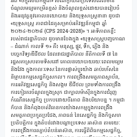
អំពី «ចក្ខុវិស័យកម្ពុជា» សំដៅក្លាយជាប្រទេសដែលមាន
ចំណូលមធ្យមកម្រិតខ្ពស់ និងចំណូលខ្ពស់ដោយបានរៀបចំ
និងអនុវត្តនូវគោលនយោបាយ និងយុទ្ធសាស្រ្តនានា ដូចជា
«យុទ្ធសាស្រ្ត ភាពជាដៃគូសម្រាប់អភិវឌ្ឍន៍កម្ពុជា ឆ្នាំ
២០២៤-២០២៨ (CPS 2024-2028)» ។ អាទិភាពគន្លឹះ
របស់រាជរដ្ឋាភិបាល ដូចមានចែងក្នុង «យុទ្ធសាស្រ្តបញ្ចកោណ
– ដំណាក់ កាលទី ១» គឺ៖ មនុស្ស, ផ្លូវ, ទឹក, ភ្លើង និង
បច្ចេកវិទ្យាឌីជីថល ដែលរាជរដ្ឋាភិបាល នីតិកាលទី ៧ នៃ
រដ្ឋសភាស្របតាមទិសដៅ គោលនយោបាយរយៈពេលមធ្យម
និងវែង ក្នុងកាលៈទេសៈនៃការផ្លាស់ប្តូរយ៉ាង ឆាប់រហ័សនៃ
និម្មាបនកម្មសេដ្ឋកិច្ចសកល។ ការពង្រឹងសមត្ថភាពស្ថាប័ន,
ការអភិវឌ្ឍសេដ្ឋកិច្ច និងសង្គម ឌីជីថល ព្រមទាំងការពង្រឹង
ការកៀរគរចំណូលក្នុងស្រុក ជាក្បាលម៉ាស៊ីនក្នុងការជំរុញ
កំណើនសេដ្ឋកិច្ច ប្រកបដោយចីរភាព និងបរិយាបន្ន ។ កម្ពុជា
ក៏បាន និងកំពុងចាត់វិធានការយ៉ាងសកម្មក្នុងការពង្រឹង
សមត្ថភាពប្រកួតប្រជែង, ភាពធន់ នៃសេដ្ឋកិច្ច និងកិច្ចសហ
ប្រតិបត្តិការ ក្នុងតំបន់រវាងបណ្តាប្រទេស អាស៊ាន តាមរយៈ
ការពង្រឹងការតភ្ជាប់តំបន់អាស៊ាន, ការធ្វើពិពិធកម្មសេដ្ឋកិច្ច,