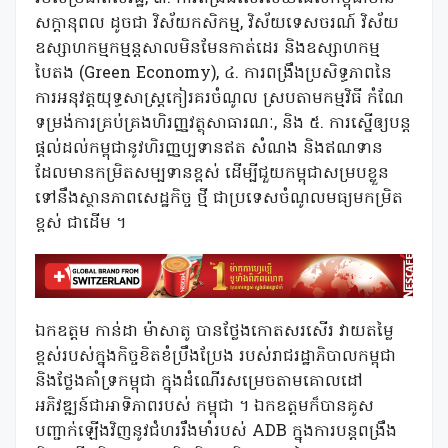
សក្តានុពល ដូចជា វិស័យកសិកម្ម, វិស័យទេសចរណ៍ វិស័យ
ឧស្សាហកម្មកម្មន្តសាលមិនមែនកាត់ដេរ និងឧស្សាហកម្ម
បៃតង (Green Economy), ៤. ការពង្រឹងប្រសិទ្ធភាពនៃ
ការអនុវត្តយុទ្ធសាស្រ្តកៀរគរចំណូល ស្របតាមកម្មវិធី កំណែ
ទម្រង់ការគ្រប់គ្រងហិរញ្ញវត្ថុសាធារណៈ, និង ៥. ការស្នើឲ្យបន្ត
ផ្តល់ដល់កម្ពុជានូវហិរញ្ញប្បទានឥត សំណង និងឥណទាន
ដែលមានកម្រិតសម្បទានខ្ពស់ ដើម្បីជួយកម្ពុជាសម្របខ្លួន
ទៅនឹងស្ថានភាពសេដ្ឋកិច្ច ថ្មី ជាប្រទេសចំណូលមធ្យមកម្រិត
ខ្ពស់ ជាដើម ។
ឯកឧត្តម កាន់ដា ម៉ាសាតូ បានថ្លែងកោតសរសើរ វាយតម្លៃ
ខ្ពស់របស់ក្នុងកិច្ចខិតខំប្រឹងប្រែង របស់រាជរដ្ឋាភិបាលកម្ពុជា
និងថ្លែងគាំទ្រកម្ពុជា ក្នុងដំណើរសម្រេចតាមគោលដៅ
អភិវឌ្ឍន៍ជាអាទិភាពរបស់ កម្ពុជា ។ ឯកឧត្តមក៏បានគូស
បញ្ជាក់ឡើងវិញនូវជំហររឹងមាំរបស់ ADB ក្នុងការបន្តពង្រឹង