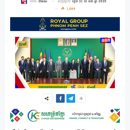
ចេញផ្សាយ
ថ្ងៃទី 21 ខែ មីនា ឆ្នាំ 2025
ដោយ
ដាលីស
1,089