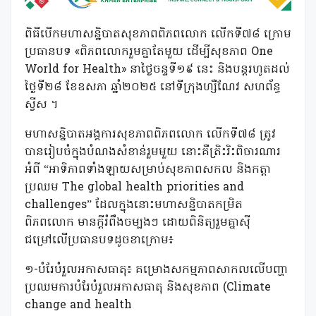
ពិធីបើកមហាសន្និបាតសុខភាពពិភពលោក លើកទី៧៨​ ក្រោម
ប្រធានបទ «ពិភពលោករួមគ្នាតែមួយ ដើម្បីសុខភាព One
World for Health» នាថ្ងៃចន្ទទី១៩ នេះ និងបន្តរហូតដល់
ថ្ងៃទី២៨ ខែឧសភា ឆ្នាំ២០២៥ នៅទីក្រុងហ្សឺណែវ សហព័ន្ធ
ស្វីស ។
មហាសន្និបាតអង្គការសុខភាពពិភពលោក លើកទី៧៨ ត្រូវ
បានរៀបចំក្នុងបំណងសំខាន់រួមមួយ នោះគឺត្រិះរិះពិចារណារ
អំពី “អាទិភាពទាំងឡាយសម្រាប់សុខភាពសកល និងកត្តា
ប្រឈម The global health priorities and
challenges” ដែលក្នុងនោះមហាសន្និបាតកម្រិត
ពិភពលោក មានក្តីរំពឹងចម្បងៗ ដោយពិនិត្យរួមគ្នាសុី
ជម្រៅលើប្រធានបទដូចខាក្រោម៖
១-បំរែបំរួលអកាសធាតុ៖ គម្រោងសកម្មភាពសាកលលើបញ្ហា
ប្រឈមការបំរែបំរួលអកាសធាតុ និងសុខភាព (Climate
change and health