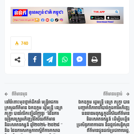
740
ព័ត៌មានមុន
ព័ត៌មានបន្ទាប់
នៅចំពោះមុខថ្នាក់ដឹកនាំ មន្ត្រីរាជការ
ឯកឧត្តម រដ្ឋមន្ត្រី នេត្រ ភក្រ្តា បាន
ក្រសួងព័ត៌មាន ឯកឧត្តម រដ្ឋមន្ត្រី នេត្រ
បញ្ជាក់ពីភាពចាំបាច់ក្នុងការអភិវឌ្ឍ
ភក្ត្រា បានរំលឹកឡើងវិញនូវ “ផែនការ
ធនធានមនុស្សក្នុងវិស័យព័ត៌មាន
យុទ្ធសាស្រ្តអភិវឌ្ឍន៍វិស័យព័ត៌មាន
និងសោតទស្សន៍ ដើម្បីបង្កើន
និងសោតទស្សន៍ ឆ្នាំ២០២៤-២០២៨ “
ប្រសិទ្ធភាពការងារ និងផ្តល់សន្តិសុខ
និង ផែនការសកម្មភាពស្តីពីការកសាង
ព័ត៌មានជូនដល់ប្រជាពលរដ្ឋ,