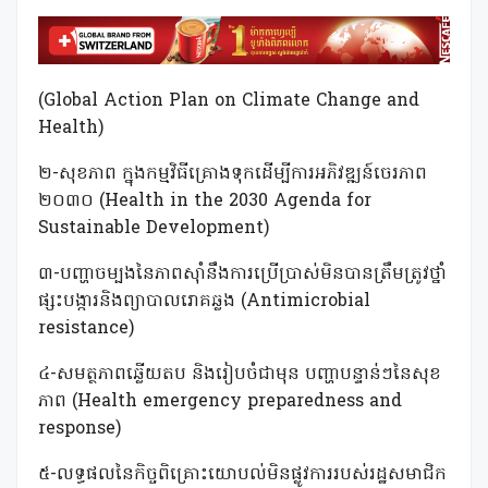
(Global Action Plan on Climate Change and
Health)
២-សុខភាព ក្នុងកម្មវិធីគ្រោងទុកដើម្បីការអភិវឌ្ឍន៍ចេរភាព
២០៣០ (Health in the 2030 Agenda for
Sustainable Development)
៣-បញ្ហាចម្បងនៃភាពស៊ាំនឹងការប្រើប្រាស់មិនបានត្រឹមត្រូវថ្នាំ
ផ្សះបង្ការនិងព្យាបាលរោគឆ្លង (Antimicrobial
resistance)
៤-សមត្ថភាពឆ្លើយតប និងរៀបចំជាមុន បញ្ហាបន្ទាន់ៗនៃសុខ
ភាព (Health emergency preparedness and
response)
៥-លទ្ធផលនៃកិច្ចពិគ្រោះយោបល់មិនផ្លូវការរបស់រដ្ឋសមាជិក