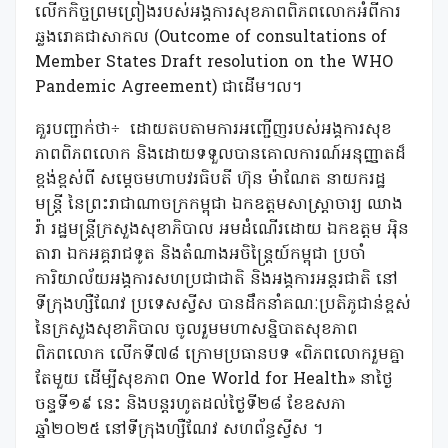
លើកកិច្ចព្រមព្រៀងរបស់អង្គការសុខភាពពិភពលោកអំពីការ
ឆ្លងរោគជាសាកល (Outcome of consultations of
Member States Draft resolution on the WHO
Pandemic Agreement) ជាដើម។ល។
គួរបញ្ជាក់ថា÷ ដោយតបតាមការអញ្ជើញរបស់អង្គការសុខ
ភាពពិភពលោក និងដោយទទួលបានគោលការណ៍អនុញ្ញាតដ៏
ខ្ពង់ខ្ពស់ពី សម្តេចមហាបវរធិបតី ហ៊ុន ម៉ាណែត នាយករដ្ឋ
មន្ត្រី នៃព្រះរាជាណាចក្រកម្ពុជា ឯកឧត្តមសាស្ត្រាចារ្យ ឈាង
រ៉ា រដ្ឋមន្ត្រីក្រសួងសុខាភិបាល អមដំណើរដោយ ឯកឧត្តម អ៉ិន
តារា ឯកអគ្គរាជទូត និងតំណាងអចិន្ត្រៃយ៍កម្ពុជា ប្រចាំ
ការិយាល័យអង្គការសហប្រជាជាតិ និងអង្គការអន្តរជាតិ នៅ
ទីក្រុងហ្សឺណែវ ប្រទេសស្វីស បានដឹកនាំគណៈប្រតិភូជាន់ខ្ពស់
នៃក្រសួងសុខាភិបាល ចូលរួមមហាសន្និបាតសុខភាព
ពិភពលោក លើកទី៧៨​ ក្រោមប្រធានបទ «ពិភពលោករួមគ្នា
តែមួយ ដើម្បីសុខភាព One World for Health» នាថ្ងៃ
ចន្ទទី១៩ នេះ និងបន្តរហូតដល់ថ្ងៃទី២៨ ខែឧសភា
ឆ្នាំ២០២៥ នៅទីក្រុងហ្សឺណែវ សហព័ន្ធស្វីស ។