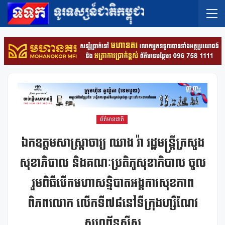
ព័ត៌មានជាតិ
ឯកឧត្តមសាស្ត្រាចារ្យ ឈាង រ៉ា រដ្ឋមន្ត្រីក្រសួង
សុខាភិបាល និងគណៈប្រតិភូសុខាភិបាល ចូល
រួមពិធីបើកមហាសន្និបាតអង្គការសុខភាព
ពិភពលោក លើកទី៧៨នៅទីក្រុងហ្សឺណែវ
សហព័ន្ធស្វីស