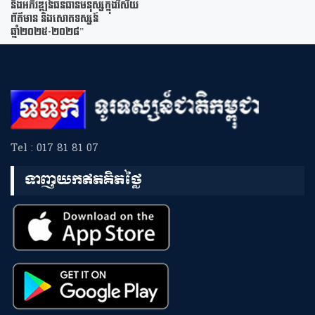
និងអភិវឌ្ឍន៍ធនធានមនុស្សក្នុងវិស័យ
ព័ត៌មាន និងសោតទស្សន៍
ឆ្នាំ២០២៥-២០២៨”
Tel : 017 81 81 07
ទាញយកឥតគិតថ្លៃ