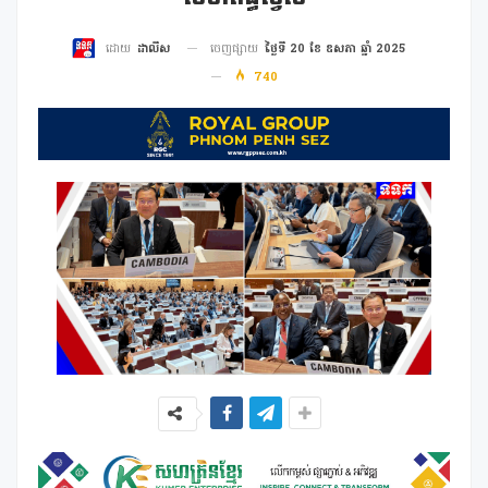
ចេញផ្សាយ
ថ្ងៃទី 20 ខែ ឧសភា ឆ្នាំ 2025
ដោយ
ដាលីស
740