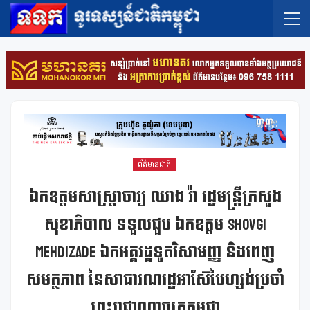
ព័ត៌មានជាតិ
ឯកឧត្តមសាស្ត្រាចារ្យ ឈាង រ៉ា រដ្ឋមន្ត្រីក្រសួង
សុខាភិបាល ទទួលជួប ឯកឧត្តម Shovgi
Mehdizade ឯកអគ្គរដ្ឋទូតវិសាមញ្ញ និងពេញ
សមត្ថភាព នៃសាធារណរដ្ឋអាស៊ែបៃហ្សង់ប្រចាំ
ព្រះរាជាណាចក្រកម្ពុជា