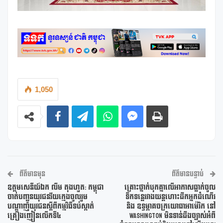
1,050
ព័ត៌មានមុន
ព័ត៌មានបន្ទាប់
ឧត្តមសេនីយ៍ឯក លឹម តុងហួត: កម្ពុជា
គ្រោះថ្នាក់បុកគ្នាលើអាកាសធ្លាក់ចូល
ចាត់បញ្ជូនយុវជនវ័យក្មេងចូលរួម
ទឹកទន្លេរវាងយន្តហោះដឹកអ្នកដំណើរ
បណ្តាញយុវជនស្តីពីកម្មវិធីទប់ស្កាត់
និង ឧទ្ធម្ភាគចក្រយោធាអាម៉េរិក នៅ
គ្រឿងញៀនលើកទី៤
Washington មិនទាន់ដឹងច្បាស់អំពី