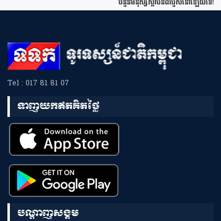
ចំនួនមនុស្សស្លាប់និងរបួសនៅឡើយទេ!
Tel : 017 81 81 07
ទាញយកឥតគិតថ្លៃ
បណ្តាញសង្គម