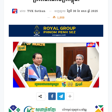
ចេញផ្សាយ
ថ្ងៃទី 30 ខែ មករា ឆ្នាំ 2025
ដោយ
TVK Sothun
1,050