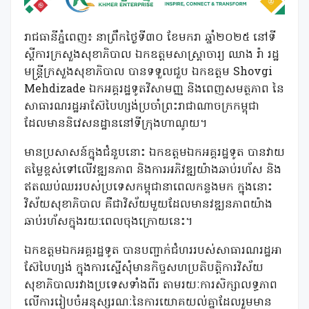
រាជធានីភ្នំពេញ៖ នាព្រឹកថ្ងៃទី៣០ ខែមករា ឆ្នាំ២០២៥ នៅទី
ស្តីការក្រសួងសុខាភិបាល ឯកឧត្តមសាស្ត្រាចារ្យ ឈាង រ៉ា រដ្ឋ
មន្ត្រីក្រសួងសុខាភិបាល បានទទួលជួប ឯកឧត្តម Shovgi
Mehdizade ឯកអគ្គរដ្ឋទូតវិសាមញ្ញ និងពេញសមត្ថភាព នៃ
សាធារណរដ្ឋអាស៊ែបៃហ្សង់ប្រចាំព្រះរាជាណាចក្រកម្ពុជា
ដែលមាននិវេសនដ្ឋាននៅទីក្រុងហាណូយ។
មានប្រសាសន៍ក្នុងជំនួបនោះ ឯកឧត្តមឯកអគ្គរដ្ឋទូត បានវាយ
តម្លៃខ្ពស់ទៅលើវឌ្ឍនភាព និងការអភិវឌ្ឍយ៉ាងឆាប់រហ័ស និង
ឥតឈប់ឈររបស់ប្រទេសកម្ពុជានាពេលកន្លងមក ក្នុងនោះ
វិស័យសុខាភិបាល គឺជាវិស័យមួយដែលមានវឌ្ឍនភាពយ៉ាង
ឆាប់រហ័សក្នុងរយ:ពេលចុងក្រោយនេះ។
ឯកឧត្តមឯកអគ្គរដ្ឋទូត បានបញ្ជាក់ជំហររបស់សាធារណរដ្ឋអា
ស៊ែបៃហ្សង់ ក្នុងការស្នើសុំមានកិច្ចសហប្រតិបត្តិការវិស័យ
សុខាភិបាលរវាងប្រទេសទាំងពីរ តាមរយៈការសិក្សាលទ្ធភាព
លើការរៀបចំអនុស្សរណៈនៃការយោគយល់គ្នាដែលរួមមាន