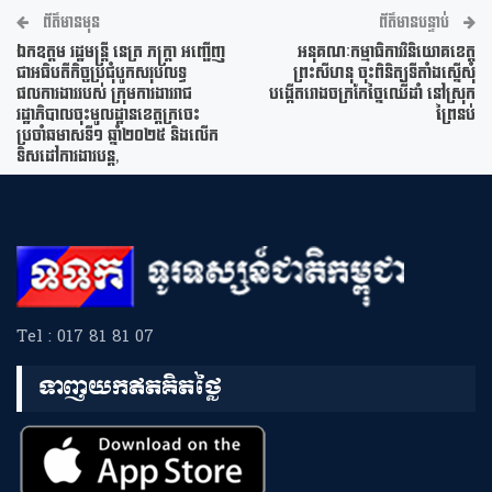
ព័ត៌មានមុន
ព័ត៌មានបន្ទាប់
ឯកឧត្តម រដ្ឋមន្ត្រី នេត្រ ភក្ត្រា អញ្ជើញ
អនុគណៈកម្មាធិការវិនិយោគខេត្ត
ជាអធិបតីកិច្ចប្រជុំបូកសរុបលទ្ធ
ព្រះសីហនុ ចុះពិនិត្យទីតាំងស្នើសុំ
ផលការងាររបស់ ក្រុមការងាររាជ
បង្កើតរោងចក្រកែច្នៃឈើដាំ នៅស្រុក
រដ្ឋាភិបាលចុះមូលដ្ឋានខេត្តក្រចេះ
ព្រៃនប់
ប្រចាំឆមាសទី១ ឆ្នាំ២០២៥ និងលើក
ទិសដៅការងារបន្ត,
Tel : 017 81 81 07
ទាញយកឥតគិតថ្លៃ