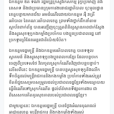
ឯកឧត្ដម ឌិត ទីណា រដ្ឋមន្រី្តក្រសួងកសិកម្ម រុក្ខាប្រមាញ់ និង
នេសាទ និងជាប្រធានក្រុមការងាររាជរដ្ឋាភិបាល ចុះមូលដ្ឋាន
ខេត្តបន្ចាយមានជ័យ អមដំណេីរដោយឯកឧត្តម អ៊ុំ រាត្រី
អភិបាល នៃគណៈអភិបាលខេត្ត ព្រមទាំងថ្នាក់ដឹកនាំតាម
ស្ថាប័នពាក់ព័ន្ធ បានអញ្ជើញចុះត្រួតពិនិត្យស្ថានភាពជាក់ស្តែង
និងសួរសុខទុក្ខកងកម្លាំងប្រចាំការ បងប្អូនប្រជាពលរដ្ឋ នៅ
ច្រកទ្វារព្រំដែនអន្តរជាតិប៉ោយប៉ែត។
ឯកឧត្តមរដ្ឋមន្រ្តី និងឯកឧត្តមអភិបាលខេត្ត បានទទួល
ស្វាគមន៍ និងសួរសុខទុក្ខបងប្អូនពលករខ្មែរ ដែលបន្តចាក
ចេញពីប្រទេសថៃ វិលចូលស្រុកកំណើតវិញជាបន្តបន្ទាប់។
លេីសពីនេះ ឯកឧត្តមរដ្ឋមន្រ្តី បានបន្តសួរសុខទុក្ខនិងលេីក
ទឹកចិត្តដល់មន្រ្តីរាជការនិងកងកម្លាំង ប្រចាំការទាំងអស់ត្រូវ
ខិតខំជួយសម្របសម្រួលដល់ប្រជាពលរដ្ឋខ្មែរទាំងមធ្យោបាយ
ធ្វេីដំណេីរទៅស្រុកកំណេីត ផ្តល់ព័ត៌មានទីផ្សារការងារ ជា
ពិសេសការគិតគូរសុខភាពរបស់ប្រជាពលរដ្ឋខ្មែរ។
ជាមួយគ្នានេះ ឯកឧត្តមរដ្ឋមន្រ្តី បានថ្លែងអំណរគុណដល់
អាជ្ញាធរខេត្ត មន្រ្តីរាជការ និងកងកម្លាំងទាំងអស់