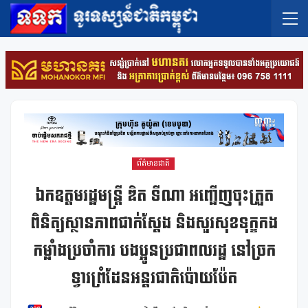
ព័ត៌មានជាតិ
ឯកឧត្តមរដ្ឋមន្រ្តី ឌិត ទីណា អញ្ជើញចុះត្រួត
ពិនិត្យស្ថានភាពជាក់ស្តែង និងសួរសុខទុក្ខកង
កម្លាំងប្រចាំការ បងប្អូនប្រជាពលរដ្ឋ នៅច្រក
ទ្វារព្រំដែនអន្តរជាតិប៉ោយប៉ែត