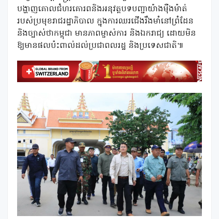
បង្ហាញគោលជំហរគោរពនិងអនុវត្តបទបញ្ជាយ៉ាងមុឺងម៉ាត់
របស់ប្រមុខរាជរដ្ឋាភិបាល ក្នុងការឈរជេីងរឹងមាំនៅព្រំដែន
និងច្បាស់ថាកម្ពុជា មានភាពម្ចាស់ការ និងឯករាជ្យ ដោយមិន
ឱ្យមានផលប៉ះពាល់ដល់ប្រជាពលរដ្ឋ និងប្រទេសជាតិ៕