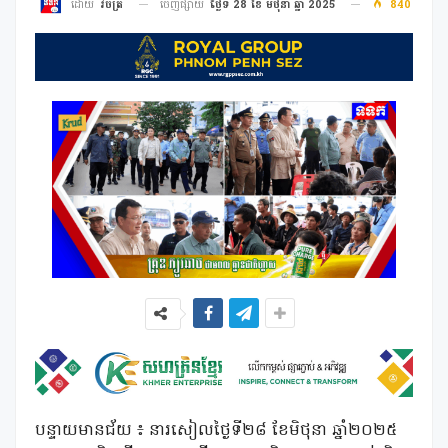
ចេញផ្សាយ
ថ្ងៃទី 28 ខែ មិថុនា ឆ្នាំ 2025
840
ដោយ
វិចិត្រ
បន្ទាយមានជ័យ ៖ នារសៀលថ្ងៃទី២៨ ខែមិថុនា ឆ្នាំ២០២៥