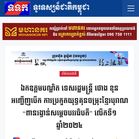
ព័ត៌មានជាតិ
ឯកឧត្តមបណ្ឌិត ទេសរដ្ឋមន្រ្តី ថោង ខុន
អញ្ជើញបើក ការប្រកួតយុទ្ធគុនចម្រុះខ្មែរបុរាណ
“ពានរង្វាន់សម្តេចបវរធិបតី” លើកទី១
ឆ្នាំ២០២៤