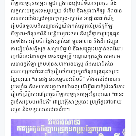
កីឡាយុទ្ធគុនចម្រុះកម្ពុជា ក្នុងការរៀបចំទីលានប្រកួត និង
លក្ខណៈបច្ចេកទេសរួមមួយ ទំនើប និងស្តង់ដាកីឡា និងបាន
សហការយ៉ាងល្អជាមួយក្រសួង-ស្ថាប័ន អាជ្ញាធរពាក់ព័ន្ធ
រៀបចំទទួលបដិសណ្ឋារកិច្ចយ៉ាងកក់ក្តៅដល់ប្រតិភូកីឡា
កីឡាករ-កីឡាការិនី មន្ត្រីបច្ចេកទេស និងព្រឹទ្ធាចារ្យយុទ្ធគុន
រួមទាំងការរៀបចំកន្លែងស្នាក់នៅ ម្ហូបអាហារ និងដឹកជញ្ជូន
ការរៀបចំសន្តិសុខ សណ្តាប់ធ្នាប់ និងសង្គ្រោះបន្ទាន់ផងដែរ។
ក្រៅពីនេះឯកឧត្តម ទេសរដ្ឋមន្ត្រី បណ្តាលក្រសួង សមាគម
សហពន្ធកីឡា ក្រុមហ៊ុនសហការឧបត្ថម្ភ និងសមាជិកនៃ
គណៈកម្មការចំពោះកិច្ចរៀបចំការប្រកួតកីឡាយុទ្ធគុនចម្រុះ
ខ្មែរបុរាណ “ពានរង្វាន់សម្តេចបវរធិបតី” ទាំងអស់ដែលបាន
រួមកម្លាំង និងសហការគ្នាបានយ៉ាងល្អ ដើម្បីធានាឱ្យដំណើរការ
រៀបចំព្រឹត្តិការណ៍ប្រកួតកីឡាយុទ្ធគុនចម្រុះខ្មែរបុរាណ “ពានរ
ង្វាន់សម្តេចបវរធិបតី” ជាប្រវត្តិសាស្រ្តនេះ ប្រព្រឹត្តទៅដោយ
រលូន និងទទួលបានជោគជ័យ៕