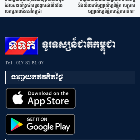
ដែលបានគាំទ្រជាបន្តបន្ទាប់ដល់វិស័យ
និងសីលធម៌បញ្ញាសិប្បនិម្មិត សម្រាប់
សកម្មភាពមីននៅកម្ពុជា
បញ្ញាសិប្បនិម្មិតបង្កើតមាតិកា”
Tel : 017 81 81 07
ទាញយកឥតគិតថ្លៃ