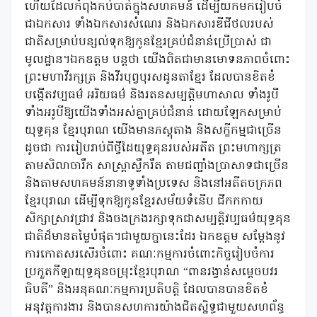
ហើយដែលកំពុងកប់បាត់ក្នុងសហគមន៍ ដើម្បីយកមករៀបចំ
ជាឯកសារ ទាំងឯកសារសំណេរ និងឯកសារឌីជីថលរបស់
ជាតិសម្រាប់បន្សល់ទុកឱ្យកូនខ្មែរគ្រប់ជំនាន់ប្រើប្រាស់ ជា
មូលដ្ឋាន។ឯកឧត្តម បន្តថា យើងពិតជាមានមោទនភាពចំពោះ
ព្រះមហាវីរក្សត្រ និងវីរបុព្វបុរសដូនតាខ្មែរ ដែលបានខិតខំ
បង្កើតវប្បធម៌ អរិយធម៌ និងរតនសម្បត្តិមហាសាល ទាំងរូបី
ទាំងអរូបីឱ្យយើងទាំងអស់គ្នាគ្រប់ជំនាន់ ដោយឡែកសម្រាប់
យុទ្ធគុន ខ្មែរបុរាណ យើងមានភស្តុតាង និងសក្ខីកម្មជាច្រើន
ដូចជា ការរៀបរាប់ពីថ្វីដៃយុទ្ធគុនរបស់អតីត ព្រះមហាក្សត្រ
តាមសិលាចារឹក សាស្រ្តាស្លឹករឹត តាមជញ្ជាំងប្រាសាទជាច្រើន
និងតាមសហគមន៍នានាទូទាំងប្រទេស និងនៅអតីតចក្រភព
ខ្មែរបុរាណ ដើម្បីទុកឱ្យកូនខ្មែរសម័យទំនើប ជីកកកាយ
សិក្សាស្រាវជ្រាវ និងចងក្រងរក្សាទុកជាសម្បត្តិវប្បធម៌យុទ្ធគុន
ជាតិដ៏មានតម្លៃបំផុត។ជាមួយក្នានេះដែរ ឯកឧត្តម សម្តែងនូវ
ការកោតសរសើរចំពោះ គណៈកម្មការចំពោះកិច្ចរៀបចំការ
ប្រកួតកីឡាយុទ្ធគុនចម្រុះខ្មែរបុរាណ “ពានរង្វាន់សម្តេចបវរ
ធិបតី” និងអនុគណៈកម្មការប្រតិបត្តិ ដែលបានបានខិតខំ
អនុវត្តការងារ និងបានសហការយ៉ាងជិតស្និទ្ធជាមួយសហព័ន្ធ