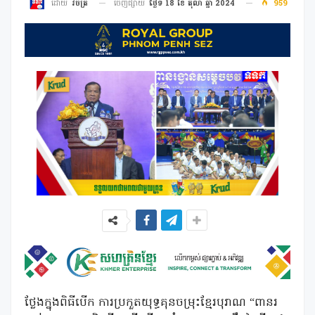
ចេញផ្សាយ
ថ្ងៃទី 18 ខែ តុលា ឆ្នាំ 2024
959
ដោយ
វិចិត្រ
ថ្លែងក្នុងពិធីបើក ការប្រកួតយុទ្ធគុនចម្រុះខ្មែរបុរាណ “ពានរ