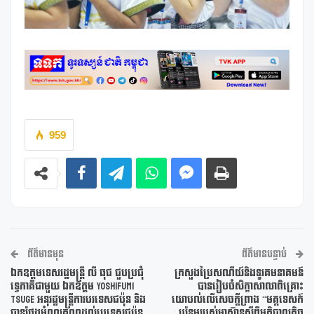
959
ព័ត៌មានមុន
ព័ត៌មានបន្ទាប់
ឯកឧត្តមទេសរដ្ឋមន្រ្តី លី ធុជ ជួបប្រជុំ
ក្រសួងប្រៃសណីយ៍និងទូរគមនាគមន៍
ទ្វេភាគីជាមួយ ឯកឧត្តម Yoshifumi
បានរៀបចំសិក្ខាសាលាពិគ្រោះ
Tsuge អនុរដ្ឋមន្រ្តីការបរទេសជប៉ុន និង
យោបល់លើសេចក្ដីព្រាង “មគ្គទេសក៍
បានថ្លែងអំណរគុណដល់ប្រទេសជប៉ុន
បន្ថែមរបស់អាស៊ានស្ដីពីអភិបាលកិច្ច