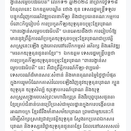
ង្វាន់សម្តេចបវរធិបតី” លើកទី១ ឆ្នាំ២០២៤ នាព្រឹកថ្ងៃទី១៨
ខែតុលានេះ ឯកឧត្តមបណ្ឌិត ថោង ខុន ទេសរដ្ឋមន្រ្តីទទួល
បន្ទុកជំរុញការអភិវឌ្ឍចលនាកីឡា និងជាប្រធានគណៈកម្មការ
ចំពោះកិច្ចរៀបចំ ការប្រកួតកីឡាយុទ្ធគុនចម្រុះខ្មែរបុរាណ
“ពានរង្វាន់សម្តេចបវរធិបតី” បានអោយដឹងថា ការរៀបចំឱ្យ
មាននូវព្រឹត្តិការណ៍ប្រកួតយុទ្ធគុនចម្រុះខ្មែរបុរាណជាប្រវត្តិ
សាស្រ្តនេះឡើង ក្នុងគោលដៅលើកកម្ពស់ អភិរក្ស និងអភិវឌ្ឍ
“មរតកយុទ្ធគុនដូនតាខ្មែរ”។ ឯកឧត្តម ទេសរដ្ឋមន្ត្រីបន្តថា
ការប្រកួតកីឡាយុទ្ធគុនចម្រុះខ្មែរបុរាណ “ពានរង្វាន់ស
ម្តេចបវរធិបតី” នេះ គឺជាព្រឹត្តិការណ៍កីឡា-វប្បធម៌-
ទេសចរណ៍ដ៏មានសារៈសំខាន់ និងមានគុណតម្លៃថ្លៃថ្លាបំផុត
ក្នុងការរួមចំណែកគាស់រំលេចឡើងវិញនូវយុទ្ធគុនបុរាណ ក្បួន
យុទ្ធគុន យុទ្ធសិល្ប៍ យុទ្ធោបករណ៍បុរាណ និងយុទ្ធ
សាស្ត្រសង្គ្រាមរបស់ព្រះមហាវីរក្សត្រ និងវីរបុព្វបុរសដូនតា
ខ្មែរគ្រប់ជំនាន់បានប្រើប្រាស់ជាមូលដ្ឋានក្នុងការបង្កើតបាន
អាណាចក្រ ខ្មែរដ៏រឹងមាំនាសម័យបុរាណ ព្រមជាមួយនេះក៏
ដើម្បីសិក្សាស្រាវជ្រាវប្រវត្តិយុទ្ធគុន ស្វែងរកប្រភពឯកសារ
បុរាណ និងទស្សនវិជ្ជាយុទ្ធគុនដូនតាខ្មែរ ដែលនៅសេសសល់