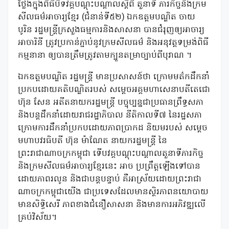
ថ្លែងក្នុងពិធីបិទវគ្គបណ្ដុះបណ្ដាលស្ដីពី តួនាទី ភារកិច្ចនិងក្រម
សីលធម៌អាចារ្យខ្មែរ (ជំនាន់ទី៥២) ឯកឧត្តមបណ្ឌិត ចាយ
បូរិន រដ្ឋមន្រ្តីក្រសួងធម្មការនិងសាសនា បានជំរុញឲ្យអាចារ្យ
អាចារិនី ត្រូវប្រកាន់ភ្ជាប់នូវក្រមសីលធម៌ និងអនុវត្តទម្រង់ពិធី
កម្មនានា ឲ្យបានត្រឹមត្រូវតាមក្បួនតម្រាច្បាប់ពីបុរាណ ។
ឯកឧត្តមបណ្ឌិត រដ្ឋមន្រ្តី មានប្រសាសន៍ថា ក្រោមមត៌កដឹកនាំ
ប្រកបដោយគតិបណ្ឌិតរបស់ សម្តេចអគ្គមហាសេនាបតីតេជោ
ហ៊ុន សែន អតីតនាយករដ្ឋមន្ត្រី បច្ចុប្បន្នជាប្រធានព្រឹទ្ធសភា
និងបន្តដឹកនាំដោយរាជរដ្ឋាភិបាល នីតិកាលទី៧ នៃរដ្ឋសភា
ក្រោមការដឹកនាំប្រកបដោយភាពប្រាកដ និយមរបស់ សម្តេច
មហាបវរធិបតី ហ៊ុន ម៉ាណែត នាយករដ្ឋមន្ត្រី នៃ
ព្រះរាជាណាចក្រកម្ពុជា ទើបវគ្គបណ្តុះបណ្តាលតួនាទីភារកិច្ច
និងក្រមសីលធម៌អាចារ្យខ្មែរនេះ អាច ប្រព្រឹត្តឡើងទៅបាន
ដោយភាពរលូន និងជាបន្តបន្ទាប់ គឺអាស្រ័យដោយព្រះរាជា
ណាចក្រកម្ពុជាយើង ជាប្រទេសដែលមានស្ថិរភាពនយោបាយ
មានសិទ្ធិសេរី ភាពខាងជំនឿសាសនា និងមានការអភិវឌ្ឍលើ
គ្រប់វិស័យ។