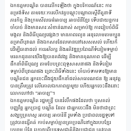
ឯកឧត្តមបណ្ឌិត បានលើកឡើងថា ក្នុងបរិការណ៍នេះ ការ
តម្រង់ទិស តាមរយៈការបើកវគ្គបណ្តុះបណ្តាលស្តីពីតួនាទី
ភារកិច្ច និងក្រមសីលធម៌អាចារ្យ អាចារិនីខ្មែរ ទើបជាយន្តការ
ចាំបាច់ និងមានសារៈសំខាន់ណាស់ សម្រាប់ឱ្យ ការរៀបចំពិធី
មង្គល និងពិធីបុណ្យផ្សេងៗ មានភាពរលូន អនុលោមតាមក្បួន
តម្រាពីបុរាណ និងឯកសារដែលមាននៅសេសសល់ ហើយក៏
ដើម្បីធានាដល់ ការអភិរក្ស និងអភិវឌ្ឍប្រពៃណីទំនៀមទម្លាប់
មរតកដូនតាយើងឱ្យបានគង់វង្ស និងមានគុណភាព ដើម្បី
ដឹកនាំពិធីបុណ្យ តាមបែបព្រះពុទ្ធសាសនាផង និងទំនៀម
ទម្លាប់ពីបុរាណផង ព្រោះពិធីទាំងនេះ ចាំបាច់ទាមទារឱ្យមាន
បណ្ឌិតជន អ្នកចេះដឹងជួយដឹកនាំដល់សាធារណជន ឱ្យ អនុវត្ត
បានត្រឹមត្រូវ លើគោលឯកភាពគ្នាមួយ ហើយអ្នកចេះដឹងនោះ
លោកហៅថា “អាចារ្យ”។
ឯកឧត្តមបណ្ឌិត រដ្ឋមន្រ្តី បានរំលឹកផងដែលថា ឫសគល់
បញ្ញវ័ន្ត អ្នកប្រាជ្ញ បណ្ឌិត ដែល ជាអ្នកចេះដឹង មិនថាជាព្រះ
សង្ឃឬគ្រហស្ថ អាចារ្យ អាចារិនី រួមទាំង ប្រជាពលរដ្ឋទូទៅ
ត្រូវបានធ្វើគត់ កាប់សម្លាប់គ្មានត្រាប្រណីនៅក្នុងរបបខ្មែរ
ក្រហម ប៉ុន្តែ ក្រោយពីប្រទេសជាតិនិងប្រជាជន ត្រូវបាន