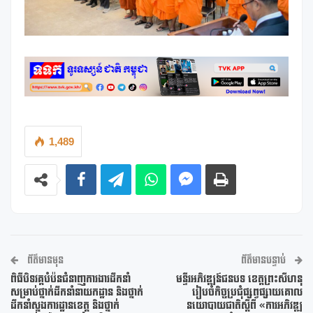
1,489
ព័ត៌មានមុន
ព័ត៌មានបន្ទាប់
ពិធីបិទវគ្គបំប៉នជំនាញការងារដឹកនាំ
មន្ទីរអភិវឌ្ឍន៍ជនបទ ខេត្តព្រះសីហនុ
សម្រាប់ថ្នាក់ដឹកនាំនាយកដ្ឋាន និងថ្នាក់
រៀបចំកិច្ចប្រជុំផ្សព្វផ្សាយគោល
ដឹកនាំស្នងការដ្ឋានខេត្ត និងថ្នាក់
នយោបាយជាតិស្តីពី «ការអភិវឌ្ឍ