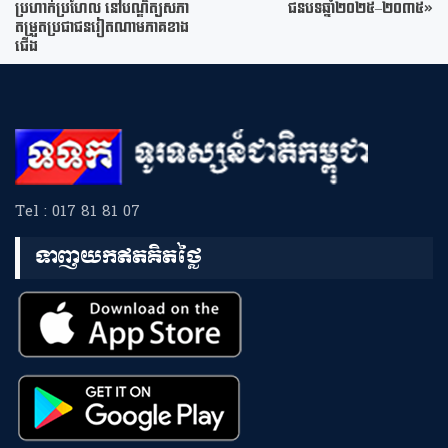
ប្រហាក់ប្រហែល នៅបណ្ឌិត្យសភា
ជនបទឆ្នាំ២០២៥–២០៣៥»
តម្រួតប្រជាជនវៀតណាមភាគខាង
ជើង
Tel : 017 81 81 07
ទាញយកឥតគិតថ្លៃ