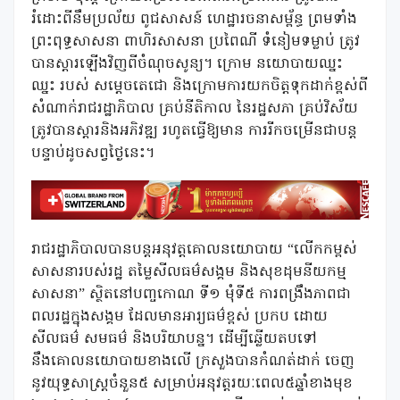
រំដោះពីនឹមប្រល័យ ពូជសាសន៍ ហេដ្ឋារចនាសម្ព័ន្ធ ព្រមទាំង
ព្រះពុទ្ធសាសនា ពាហិរសាសនា ប្រពៃណី ទំនៀមទម្លាប់ ត្រូវ
បានស្ដារឡើងវិញពីចំណុចសូន្យ។ ក្រោម នយោបាយឈ្នះ
ឈ្នះ របស់ សម្តេចតេជោ និងក្រោមការយកចិត្តទុកដាក់ខ្ពស់ពី
សំណាក់រាជរដ្ឋាភិបាល គ្រប់នីតិកាល នៃរដ្ឋសភា គ្រប់វិស័យ
ត្រូវបានស្ដារនិងអភិវឌ្ឍ រហូតធ្វើឱ្យមាន ការរីកចម្រើនជាបន្ត
បន្ទាប់ដូចសព្វថ្ងៃនេះ។
រាជរដ្ឋាភិបាលបានបន្តអនុវត្តគោលនយោបាយ “លើកកម្ពស់
សាសនារបស់រដ្ឋ តម្លៃសីលធម៌សង្គម និងសុខដុមនីយកម្ម
សាសនា” ស្ថិតនៅបញ្ចកោណ ទី១ មុំទី៥ ការពង្រឹងភាពជា
ពលរដ្ឋក្នុងសង្គម ដែលមានអារ្យធម៌ខ្ពស់ ប្រកប ដោយ
សីលធម៌ សមធម៌ និងបរិយាបន្ន។ ដើម្បីឆ្លើយតបទៅ
នឹងគោលនយោបាយខាងលើ ក្រសួងបានកំណត់ដាក់ ចេញ
នូវយុទ្ធសាស្រ្តចំនួន៥ សម្រាប់អនុវត្តរយៈពេល៥ឆ្នាំខាងមុខ