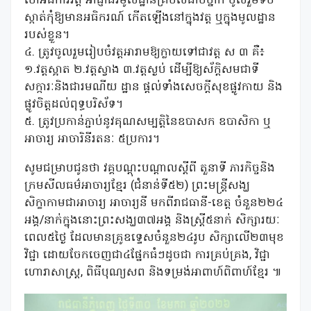
ចៅអធិការវត្ត អាជ្ញាធរមូលដ្ឋានគ្រប់លំដាប់ថ្នាក់ ចូលរួមទប់
ស្កាត់កុំឱ្យមានអធិករណ៍ កើតឡើងនៅក្នុងវត្ត ឬក្នុងមូលដ្ឋាន
របស់ខ្លួន។
៤. ត្រូវចូលរួមរៀបចំវត្តអារាមឱ្យក្លាយទៅជាវត្ត ស ៣ គឺ៖
១.វត្តស្អាត ២.វត្តស្វាង ៣.វត្តស្ងប់ ដើម្បីឱ្យស័ក្តិសមជាទី
សក្ការៈនិងជារមណីយ ដ្ឋាន ផ្តល់ទាំងសេចក្តីសុខផ្លូវកាយ និង
ផ្លូវចិត្តដល់ពុទ្ធបរិស័ទ។
៥. ត្រូវប្រកាន់ភ្ជាប់នូវគុណសម្បត្តិនៃឧបាសក ឧបាសិកា ឬ
អាចារ្យ អាចារិនីរតនៈ ៥ប្រការ។
សូមជម្រាបជូនថា វគ្គបណ្ដុះបណ្ដាលស្ដីពី តួនាទី ភារកិច្ចនិង
ក្រមសីលធម៌អាចារ្យខ្មែរ (ជំនាន់ទី៥២) ព្រះមន្រ្តីសង្ឃ
សិក្ខាកាមជាអាចារ្យ អាចារ្យនី មកពីរាជធានី-ខេត្ត ចំនួន២២៤
អង្គ/នាក់ក្នុងនោះព្រះសង្ឃ៣៧អង្គ និងស្រ្តី៥នាក់ សិក្សារយៈ
ពេល៥ថ្ងៃ ដែលមានគ្រូឧទ្ទេសចំនួន២៤រូប សិក្សាលើ២៣មុខ
វិជ្ជា ដោយចែកចេញជា៤ផ្នែកធំៗដូចជា ការគ្រប់គ្រង, វិជ្ជា
ហោរាសាស្រ្ត, ពិធីបុណ្យសព និងទម្រង់អាពាហ៍ពិពាហ៍ខ្មែរ ៕