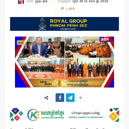
ចេញផ្សាយ
ថ្ងៃទី 30 ខែ មករា ឆ្នាំ 2026
ដោយ
ប្រុស អាន
1,489