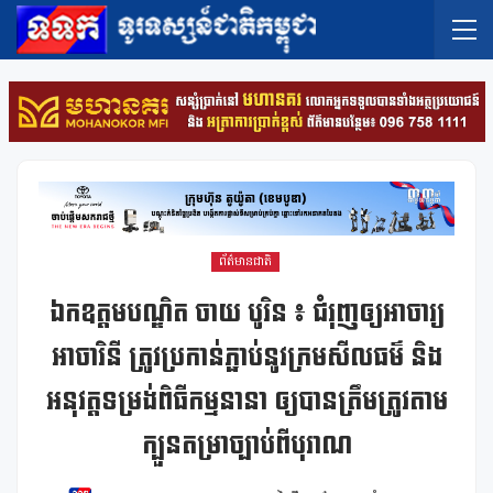
ព័ត៌មានជាតិ
ឯកឧត្តមបណ្ឌិត ចាយ បូរិន ៖ ជំរុញឲ្យអាចារ្យ
អាចារិនី ត្រូវប្រកាន់ភ្ជាប់នូវក្រមសីលធម៌ និង
អនុវត្តទម្រង់ពិធីកម្មនានា ឲ្យបានត្រឹមត្រូវតាម
ក្បួនតម្រាច្បាប់ពីបុរាណ