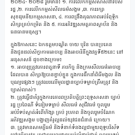
២០២៤- ២០២៨ រួមមាន៖ ១. ការលើកកម្ពស់សាសនារបស់
រដ្ឋ ,២. ការលើកកម្ពស់សីលធម៌សង្គម ,៣. ការរក្សា
សុខដុមនីយកម្មសាសនា, ៤. ការពង្រឹងគុណភាពអប់រំពុទ្ធិក
សិក្សាគ្រប់កម្រិត និង ៥. ការអភិវឌ្ឍសមត្ថភាពស្ថាប័ន និង
ធនធានមនុស្ស។
ក្នុងឱកាសនេះ ឯកឧត្តមបណ្ឌិត ចាយ បូរិន បានប្រគេន
និងជូនដល់សិក្ខាកាមអាចារ្យ និងអាចារិនីក្នុងវគ្គទី៥២នេះ នៅ
អនុសាសន៍ ដូចខាងក្រោម៖
១. អាចារ្យត្រូវគោរពតួនាទី ភារកិច្ច និងក្រមសីលធម៌អាចារ្យ
ដែលបាន សិក្សាឱ្យបានខ្ជាប់ខ្ជួន ក្នុងការដឹកនាំពិធីមង្គល និង
បុណ្យផ្សេងៗ ត្រូវឈរលើមូលដ្ឋានច្បាប់ទម្លាប់ត្រឹមត្រូវ និង
ច្បាស់លាស់។
២. ត្រូវធ្វើជាគំរូក្នុងការគោរពប្រតិបត្តិព្រះពុទ្ធសាសនា ច្បាប់
រដ្ឋ ប្រពៃណី ទំនៀមទម្លាប់ សីលធម៌ សុជីវធម៌ ចូលរួម
អប់រំទប់ស្កាត់អំពើហិង្សា គ្រប់ រូបភាព និងចូលរួមចំណែក
អភិវឌ្ឍសង្គម បង្ហាញគំរូល្អដល់យុវជនជំនាន់ ក្រោយ។
៣. ត្រូវមានសាមគ្គីធម៌ និងទំនាក់ទំនងល្អជាមួយពុទ្ធបរិស័ទ