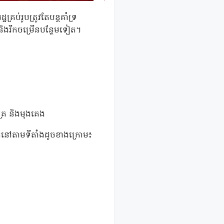
ប់រូបត្រូវតែបន្តគាំទ្រ
ម និងរីកចម្រើនបន្ថែមទៀត។
្រែ និងមុងគេង
ថិតនៅតាមទីតាំងដូចខាងក្រោម៖