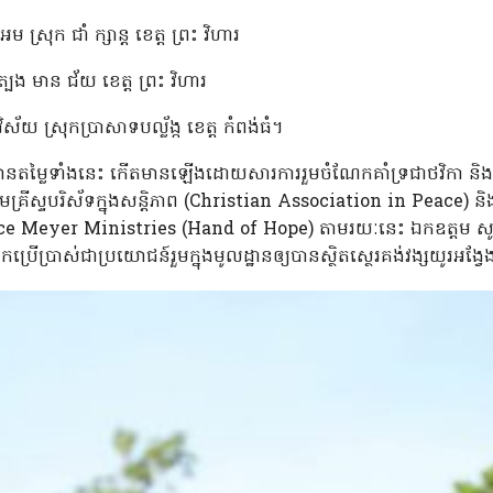
ម ស្រុក ជាំ ក្សាន្ត ខេត្ត ព្រះ វិហារ
្បែង មាន ជ័យ ខេត្ត ព្រះ វិហារ
័យ ស្រុកប្រាសាទបល្ល័ង្ក ខេត្ត កំពង់ធំ។
តម្លៃទាំងនេះ កើតមានឡើងដោយសារការរួមចំណែកគាំទ្រជាថវិកា និងអធិដ្ឋ
្រីស្ទបរិស័ទក្នុងសន្តិភាព (Christian Association in Peace) 
e Meyer Ministries (Hand of Hope) តាមរយៈនេះ ឯកឧត្តម សូមផ្តាំ
កប្រើប្រាស់ជាប្រយោជន៍រួមក្នុងមូលដ្ឋានឲ្យបានស្ថិតស្ថេរគង់វង្សយូរអង្វ