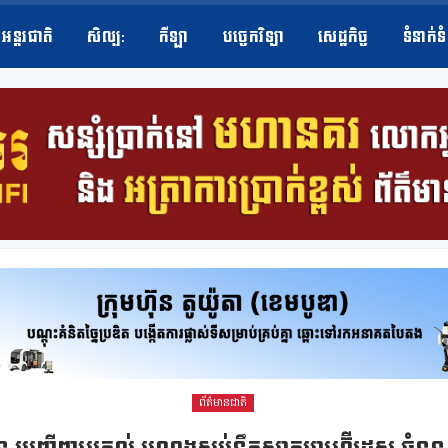
អន្តរជាតិ
សិល្ប​:
កីឡា
បច្ចេកវិទ្យា
សេដ្ឋកិច្ច
ទំនាក់ទ
ព័ត៌មានជាតិ