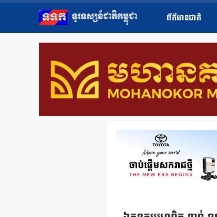
ព័ត៌មានជាតិ