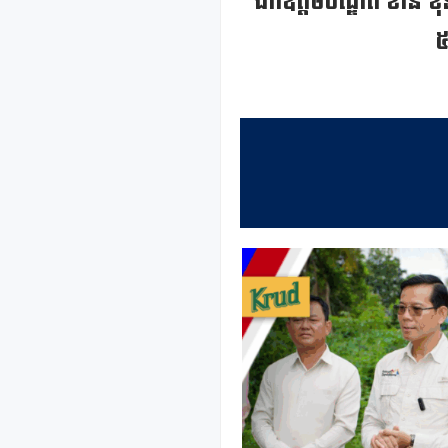
ឯកឧត្តមបណ្ឌិត ខាន់ ខុន
៥