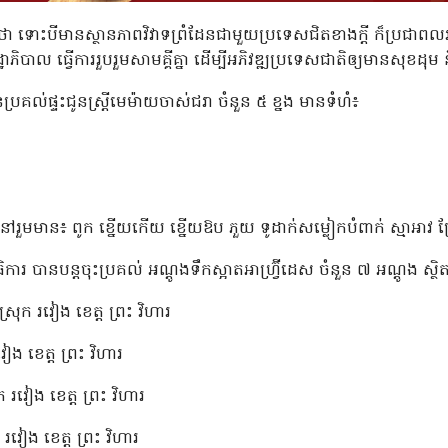
ោះបីមានស្ថានភាពវិវាទព្រំដែនជាមួយប្រទេសជិតខាងក្តី ក៏ប្រជាពលរដ្ឋគ្រ
ិបាល ធ្វើការរួបរួមសាមគ្គីគ្នា ដើម្បីអភិវឌ្ឍប្រទេសជាតិឲ្យមានសុខដុ
ប្រគល់ផ្ទះជូនស្ត្រីមេម៉ាយចាស់ជរា ចំនួន ៥ ខ្នង មានទំហំ៖
ក់នៅរួមមាន៖ ពូក ខ្នើយកើយ ខ្នើយឱប ភួយ ទូដាក់សម្លៀកបំពាក់ ស្មាអាវ គ
 បានបន្តចុះប្រគល់ អណ្ដូងទឹកស្អាតអាហ្វ្រ៊ីដេស ចំនួន ៧ អណ្ដូង ស្
្រុក រវៀង ខេត្ត ព្រះ វិហារ
វៀង ខេត្ត ព្រះ វិហារ
ុក រវៀង ខេត្ត ព្រះ វិហារ
ក រវៀង ខេត្ត ព្រះ វិហារ