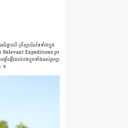
ានពី គ្រីស្ទបរិស័ទទាំងក្នុង
និង Relevant Expeditions រួម
ផ្ញើរដល់បងប្អូនទាំងអស់រួមគ្នា
ែង ៕