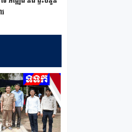
 ៧ អណ្ដូង និង ផ្ទះចំនួន
ារ