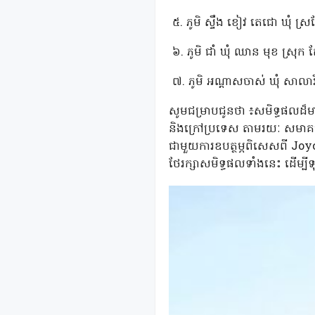
៥. ភូមិ ស្ទឹង ខៀវ តេជោ ឃុំ ស្រអែ
៦. ភូមិ ជាំ ឃុំ ឈាន មុខ ស្រុក ត
៧. ភូមិ អណ្ដាសចាស់ ឃុំ សាលាវិស
សូមជម្រាបជូនថា ៖សមិទ្ធផលដ៏មាន
និងក្រៅប្រទេស តាមរយៈ សមាគមគ
ជាមួយការឧបត្ថម្ភពិសេសពី Joyc
ថែរក្សាសមិទ្ធផលទាំងនេះ ដើម្បីទុ