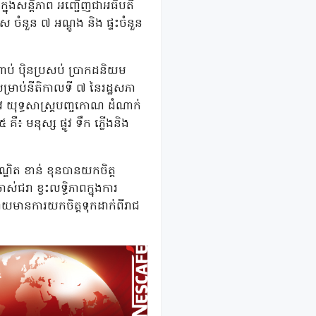
្នុងសន្តិភាព អញ្ជើញជាអធិបតី
ដេស ចំនួន ៧ អណ្ដូង និង ផ្ទះចំនួន
ហាប់ ប៉ិនប្រសប់ ប្រាកដនិយម
សម្រាប់នីតិកាលទី ៧ នៃរដ្ឋសភា
វ យុទ្ធសាស្ត្របញ្ចកោណ ដំណាក់
៖ មនុស្ស ផ្លូវ ទឹក ភ្លើងនិង
ណ្ឌិត ខាន់ ខុនបានយកចិត្ត
់ជរា ខ្វះលទ្ធិភាពក្នុងការ
ដោយមានការយកចិត្តទុកដាក់ពីរាជ