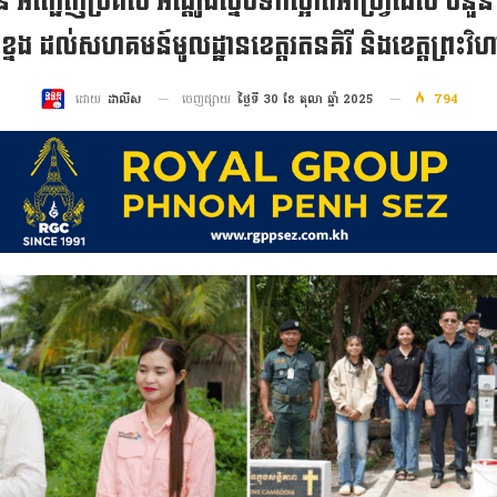
 អញ្ជើញប្រគល់ អណ្ដូងស្នប់ទឹកស្អាតអាហ្វ្រ៊ីដេស ចំនួន
ខ្នង ដល់សហគមន៍មូលដ្ឋានខេត្តរតនគិរី និងខេត្តព្រះវិហ
ចេញផ្សាយ
ថ្ងៃទី 30 ខែ តុលា ឆ្នាំ 2025
794
ដោយ
ដាលីស