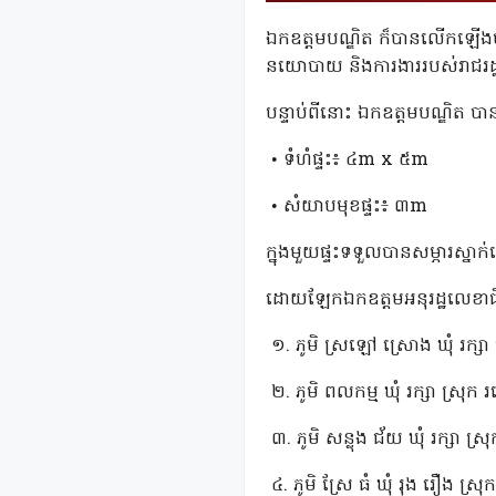
ឯកឧត្តមបណ្ឌិត ក៏បានលើកឡើងថា ទ
នយោបាយ និងការងាររបស់រាជរដ្ឋាភ
បន្ទាប់ពីនោះ ឯកឧត្តមបណ្ឌិត បាន
• ទំហំផ្ទះ៖ ៤m x ៥m
• សំយាបមុខផ្ទះ៖ ៣m
ក្នុងមួយផ្ទះទទួលបានសម្ភារស្នា
ដោយឡែកឯកឧត្តមអនុរដ្ឋលេខាធិការ
១. ភូមិ ស្រឡៅ ស្រោង ឃុំ រក្សា ស
២. ភូមិ ពលកម្ម ឃុំ រក្សា ស្រុក រ
៣. ភូមិ សន្លុង ជ័យ ឃុំ រក្សា ស្រ
៤. ភូមិ ស្រែ ធំ ឃុំ រុង រឿង ស្រុ