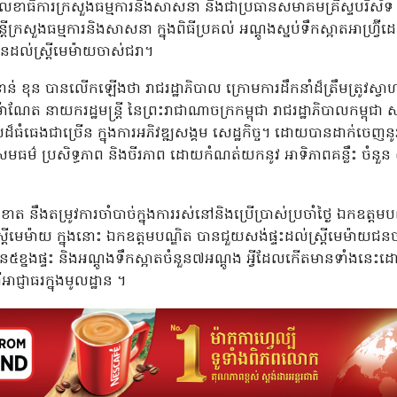
ឋលេខាធិការក្រសួងធម្មការនិងសាសនា និងជាប្រធានសមាគមគ្រីស្ទបរិស័ទ ក
្រីក្រសួងធម្មការនិងសាសនា ក្នុងពិធីប្រគល់ អណ្ដូងស្នប់ទឹកស្អាតអាហ្វ្រ៊ី
 ជូនដល់ស្ត្រីមេម៉ាយចាស់ជរា។
ន់ ខុន បានលើកឡើងថា រាជរដ្ឋាភិបាល ក្រោមការដឹកនាំដ៏ត្រឹមត្រូវស្វា
ណែត នាយករដ្ឋមន្ត្រី នៃព្រះរាជាណាចក្រកម្ពុជា រាជរដ្ឋាភិបាលកម្ពុជា 
ដ៏ធំធេងជាច្រើន ក្នុងការអភិវឌ្ឍសង្គម សេដ្ឋកិច្ច។ ដោយបានដាក់ចេញនូ
ធម៌ ប្រសិទ្ធភាព និងចីរភាព ដោយកំណត់យកនូវ អាទិភាពគន្លឹះ ចំនួន ៥ គឺ
ឹងតម្រូវការចាំបាច់ក្នុងការរស់នៅនិងប្រើប្រាស់ប្រចាំថ្ងៃ ឯកឧត្តមប
រីមេម៉ាយ ក្នុងនោះ ឯកឧត្តមបណ្ឌិត បានជួយសង់ផ្ទះដល់ស្ត្រីមេម៉ាយជនចាស
ួន៥ខ្នងផ្ទះ និងអណ្ដូងទឹកស្អាតចំនួន៧អណ្ដូង អ្វីដែលកើតមានទាំងនេះ
ាជ្ញាធរក្នុងមូលដ្ឋាន ។