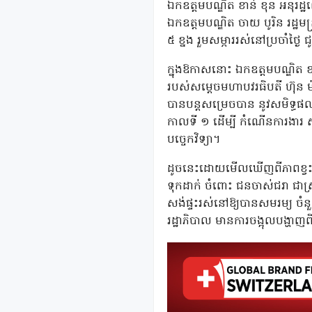
ឯកឧត្តមបណ្ឌិត ខាន់ ខុន អនុរដ្
ឯកឧត្តមបណ្ឌិត ចាយ បូរិន រដ្ឋមន្ត
៥ ខ្នង រួមសម្ភាររស់នៅប្រចាំថ្ងៃ
ក្នុងឱកាសនោះ ឯកឧត្តមបណ្ឌិត ខា
របស់សម្តេចមហាបវរធិបតី ហ៊ុន ម៉ា
បានបន្តសម្រេចបាន នូវសមិទ្ធផល
កាលទី ១ ដើម្បី កំណើនការងារ សម
បច្ចេកវិទ្យា។
ដូចនេះដោយមើលឃើញពីភាពខ្វះខាត ន
ទុកដាក់ ចំពោះ ជនចាស់ជរា ជាស្ត្
សង់ផ្ទះរស់នៅឱ្យបានសមរម្យ ចំន
រដ្ឋាភិបាល មានការចង្អុលបង្ហាញពីអ