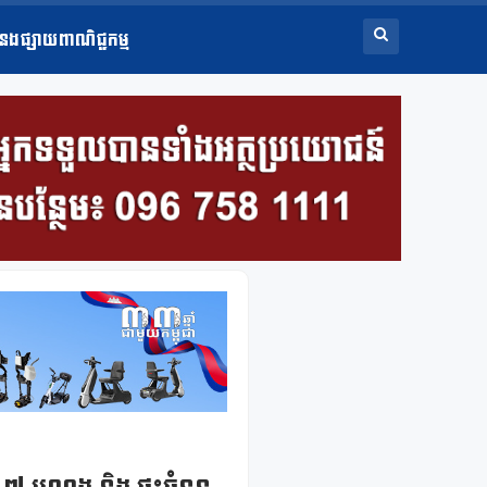
ំនងផ្សាយពាណិជ្ជកម្ម