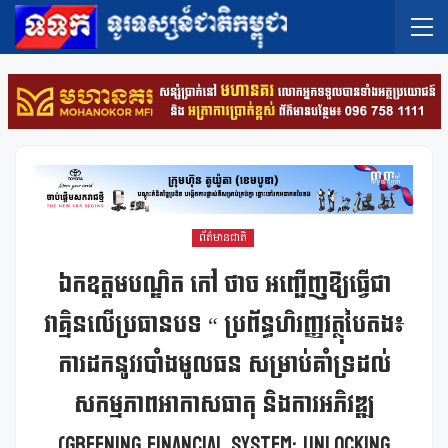
ព័ត៌មានជាតិ
ឯកឧត្តមបណ្ឌិត កៅ ថាច អញ្ជើញឱ្យធ្វើជា
វាគ្មិនលើប្រធានបទ “ ប្រព័ន្ធហិរញ្ញវត្ថុបៃតង៖
ការដកនូវរបាំងមូលធន សម្រាប់គាំទ្រដល់
សកម្មភាពអាកាសធាតុ និងការអភិវឌ្ឍ
(Greening Financial System: Unlocking