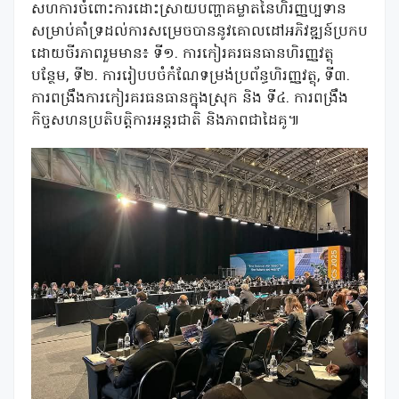
សហការចំពោះការដោះស្រាយបញ្ហាគម្លាតនៃហិរញ្ញប្បទាន
សម្រាប់គាំទ្រដល់ការសម្រេចបាននូវគោលដៅអភិវឌ្ឍន៍ប្រកប
ដោយចីរភាពរួមមាន៖ ទី១. ការកៀរគរធនធានហិរញ្ញវត្ថុ
បន្ថែម, ទី២. ការរៀបបចំកំណែទម្រង់ប្រព័ន្ធហិរញ្ញវត្ថុ, ទី៣.
ការពង្រឹងការកៀរគរធនធានក្នុងស្រុក និង ទី៤. ការពង្រឹង
កិច្ចសហនប្រតិបត្តិការអន្តរជាតិ និងភាពជាដៃគូ៕