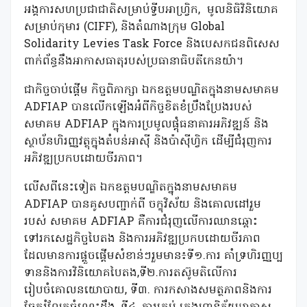
អង្គការសហប្រជាជាតិសម្រាប់ទ្វីបអាហ្វ្រិក, មូលនិធិវិនិយោគ
សម្រាប់កុមារ (CIFF), និងតំណាងក្រុម Global
Solidarity Levies Task Force និងបេសកជនពិសេស
ពាក់ព័ន្ធនឹងអាកាសធាតុរបស់ប្រធានាធិបតីកេនយ៉ា។
ជាកិច្ចចាប់ផ្តើម កិច្ចពិភាក្សា ឯកឧត្តមបណ្ឌិតក្នុងនាមសមាគម
ADFIAP បានលើកឡើងអំពីកិច្ចខិតខំប្រឹងប្រែងរបស់
សមាគម ADFIAP ក្នុងការប្រមូលផ្តុំធនាគារអភិវឌ្ឍន៍ និង
ស្ថាប័នហិរញ្ញវត្ថុក្នុងតំបន់អាស៊ី និងប៉ាស៊ីហ្វិក ដើម្បីជំរុញការ
អភិវឌ្ឍប្រកបដោយចីរភាព។
លើសពីនេះទៀត ឯកឧត្តមបណ្ឌិតក្នុងនាមសមាគម
ADFIAP បានគូសបញ្ជាក់ពី ចក្ខុវិស័យ និងគោលដៅរួម
របស់ សមាគម ADFIAP គឺការជំរុញលើការឈានឆ្ពោះ
ទៅរកសេដ្ឋកិច្ចបៃតង និងការអភិវឌ្ឍប្រកបដោយចីរភាព
ដែលមានការផ្តួចផ្តើមសំខាន់ៗរួមមាន៖ទី១.ការ គាំទ្រហិរញ្ញប្ប
ទាននិងការវិនិយោគបៃតង,ទី២.ការតស៊ូមតិលើការ
រៀបចំគោលនយោបាយ, ទី៣. ការកសាងសមត្ថភាពនិងការ