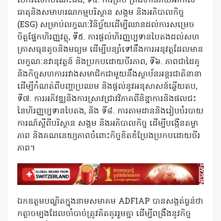
ចែករំលែកចំណេះដឹង, ទី៤. ការគ្រប់ គ្រងហានិភ័យអាកាស
ធាតុនិងសមាហរណកម្មបរិស្ថាន សង្គម និងអភិបាលកិច្ច
(ESG) សម្រាប់លក្ខណៈវិនិច្ឆ័យដើម្បីឈានដល់ការសម្រេច
ចិត្តផ្នែកហិរញ្ញវត្ថុ, ទី៥. ការផ្តល់ហិរញ្ញប្បទានបៃតងដល់សហ
គ្រាសធុនតូចនិងមធ្យម ដើម្បីបន្សាំទៅនឹងការអនុវត្តដែលមាន
លក្ខណៈនវានុវត្តន៍ និងប្រកបដោយចីរភាព, ទី៦. ភាពជាដៃគូ
និងកិច្ចសហការរវាងសមាជិកជាមួយនឹងស្ថាប័នអន្តរជាតិនានា
ដើម្បីកំណត់ពីបញ្ហាប្រឈម និងផ្តល់នូវអនុសាសន៍ឆ្លើយតប,
ទី៧. ការអភិវឌ្ឍនិងការស្រាវជ្រាវវិភាគពីនិន្នាការនិងផលជះ
នៃហិរញ្ញប្បទានបៃតង, និង ទី៨. ការតាមដាននិងរៀបចំរបាយ
ការណ៍ស្តីពីបរិស្ថាន សង្គម និងអភិបាលកិច្ច ដើម្បីបង្កើនតម្លា
ភាព និងគណនេយ្យភាពចំពោះកិច្ចខិតខំប្រែងប្រកបដោយចីរ
ភាព។
ឯកឧត្តមបណ្ឌិតក្នុងនាមសមាគម ADFIAP បានសង្កត់ធ្ងន់ថា
កត្តាចម្បងដែលចាំបាច់ត្រូវគិតគូររួមគ្នា ដើម្បីពង្រឹងនូវកិច្ច