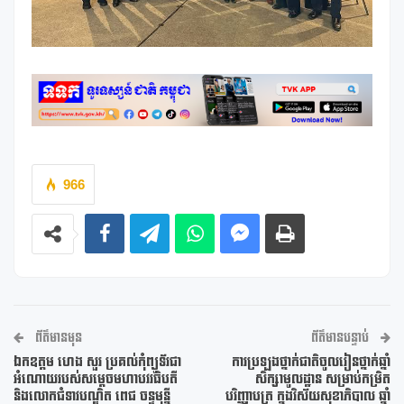
966
ព័ត៌មានមុន
ព័ត៌មានបន្ទាប់
ឯកឧត្តម ហេង សួរ ប្រគល់កុំព្យូទ័រជា
ការប្រឡងថ្នាក់ជាតិចូលរៀនថ្នាក់ឆ្នាំ
អំណោយរបស់សម្តេចមហាបវរធិបតី
សិក្សាមូលដ្ឋាន សម្រាប់កម្រិត
និងលោកជំទាវបណ្ឌិត ពេជ ចន្ទមុន្នី
បរិញ្ញាបត្រ ក្នុងវិស័យសុខាភិបាល ឆ្នាំ