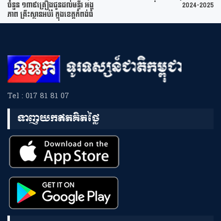
ចំនួន ១៣៩គ្រឿងជូនដល់មន្ទីរ អង្គ
2024-2025
ភាព គ្រឹះស្ថានអប់រំ ក្នុងខេត្តកំពង់ធំ
Tel : 017 81 81 07
ទាញយកឥតគិតថ្លៃ