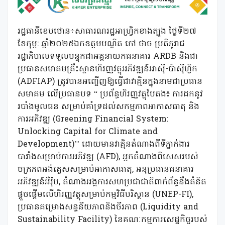
រដ្ឋធានីខេបថោន÷សាធារណរដ្ឋអាហ្វ្រិកខាងត្បូង ថ្ងៃទី២៧
ខែកុម្ភ: ឆ្នាំ២០២៥ឯកឧត្តមបណ្ឌិត កៅ ថាច ប្រតិភូរាជ
រដ្ឋាភិបាលទទួលបន្ទុកជាអគ្គនាយកធនាគារ ARDB និងជា
ប្រធានសមាគមគ្រឹះស្ថានហិរញ្ញវត្ថុអភិវឌ្ឍន៍អាស៊ី-ប៉ាស៊ីហ្វិក
(ADFIAP) ត្រូវបានអញ្ជើញឱ្យធ្វើជាវាគ្មិនក្នុងនាមជាប្រធាន
សមាគម លើប្រធានបទ “ ប្រព័ន្ធហិរញ្ញវត្ថុបៃតង៖ ការដកនូវ
របាំងមូលធន សម្រាប់គាំទ្រដល់សកម្មភាពអាកាសធាតុ និង
ការអភិវឌ្ឍ (Greening Financial System:
Unlocking Capital for Climate and
Development)’’ ដោយមានវាគ្មិនតំណាងពីទីភ្នាក់ងារ
បារាំងសម្រាប់ការអភិវឌ្ឍ (AFD), អ្នកតំណាងពិសេសរបស់
ចក្រភពអង់គ្លេសសម្រាប់អាកាសធាតុ, អនុប្រធានធនាគារ
អភិវឌ្ឍន៍អឺរ៉ុប, តំណាងអង្គការសហប្រជាជាតិពាក់ព័ន្ធនឹងគំនិត
ផ្តួចផ្តើមលើហិរញ្ញវត្ថុសម្រាប់កម្មវិធីបរិស្ថាន (UNEP-FI),
ប្រធានគម្រោងសន្ទនីយភាពនិងចីរភាព (Liquidity and
Sustainability Facility) នៃគណៈកម្មការសេដ្ឋកិច្ចរបស់