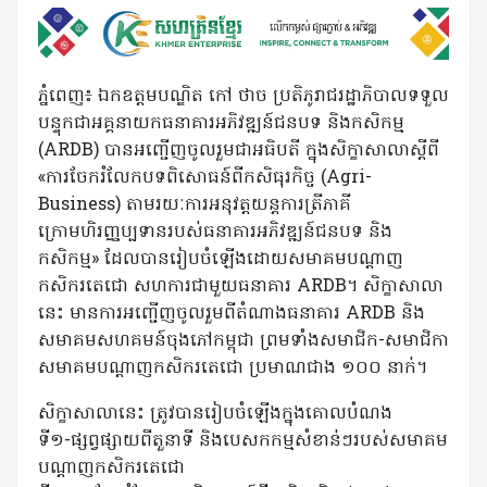
ភ្នំពេញ៖ ឯកឧត្តមបណ្ឌិត កៅ ថាច ប្រតិភូរាជរដ្ឋាភិបាលទទួល
បន្ទុកជាអគ្គនាយកធនាគារអភិវឌ្ឍន៍ជនបទ និងកសិកម្ម
(ARDB) បានអញ្ជើញចូលរួមជាអធិបតី ក្នុងសិក្ខាសាលាស្តីពី
«ការចែករំលែកបទពិសោធន៍ពីកសិធុរកិច្ច (Agri-
Business) តាមរយៈ​ការអនុវត្តយន្តការត្រីភាគី
ក្រោមហិរញ្ញប្បទានរបស់ធនាគារអភិវឌ្ឍន៍ជនបទ និង
កសិកម្ម» ដែលបានរៀបចំ​ឡើងដោយ​សមាគមបណ្តាញ​
កសិករតេជោ សហការជាមួយធនាគារ ARDB។ សិក្ខាសាលា
នេះ មានការអញ្ជើញចូលរួមពី​តំណាង​ធនាគារ ARDB និង​
សមាគម​សហគមន៍ចុងភៅកម្ពុជា ព្រមទាំងសមាជិក-សមាជិកា
សមាគមបណ្តាញកសិករតេជោ ប្រមាណជាង ១០០ នាក់។
សិក្ខាសាលានេះ ត្រូវបានរៀបចំឡើងក្នុងគោលបំណង
ទី១-ផ្សព្វផ្សាយពីតួនាទី និងបេសកកម្មសំខាន់ៗរបស់សមាគម
បណ្តាញកសិករតេជោ