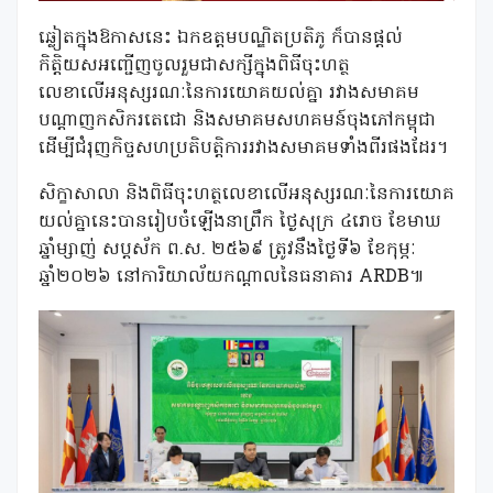
ឆ្លៀតក្នុងឱកាសនេះ ឯកឧត្ដមបណ្ឌិតប្រតិភូ ក៏បានផ្តល់
កិត្តិយសអញ្ជើញចូលរួមជាសក្សីក្នុងពិធីចុះហត្ថ
លេខាលើអនុស្សរណៈនៃការយោគយល់គ្នា រវាងសមាគម
បណ្តាញកសិករតេជោ និងសមាគមសហគមន៍ចុងភៅកម្ពុជា
ដើម្បីជំរុញកិច្ចសហប្រតិបត្តិការរវាងសមាគមទាំងពីរផងដែរ។
សិក្ខាសាលា និងពិធីចុះហត្ថលេខាលើអនុស្សរណៈនៃការយោគ
យល់គ្នានេះបានរៀបចំឡើងនាព្រឹក ថ្ងៃសុក្រ ៤រោច ខែមាឃ
ឆ្នាំម្សាញ់ សប្តស័ក ព.ស. ២៥៦៩ ត្រូវនឹងថ្ងៃទី៦ ខែកុម្ភៈ
ឆ្នាំ២០២៦ នៅការិយាល័យកណ្តាលនៃធនាគារ ARDB៕