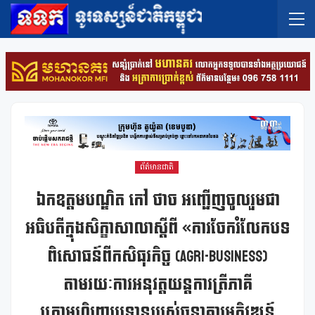
ព័ត៌មានជាតិ
ឯកឧត្តមបណ្ឌិត កៅ ថាច អញ្ជើញចូលរួមជា
អធិបតីក្នុងសិក្ខាសាលាស្តីពី «ការចែករំលែកបទ
ពិសោធន៍ពីកសិធុរកិច្ច (Agri-Business)
តាមរយៈការអនុវត្តយន្តការត្រីភាគី
ក្រោមហិរញ្ញប្បទានរបស់ធនាគារអភិវឌ្ឍន៍