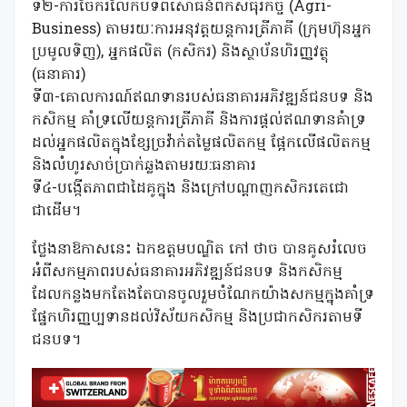
ទី២-ការចែករំលែកបទពិសោធន៍ពីកសិធុរកិច្ច (Agri-
Business) តាមរយៈការអនុវត្តយន្តការត្រីភាគី (ក្រុមហ៊ុនអ្នក
ប្រមូលទិញ), អ្នកផលិត (កសិករ) និងស្ថាប័នហិរញ្ញវត្ថុ
(ធនាគារ)
ទី៣-គោលការណ៍ឥណទានរបស់ធនាគារអភិវឌ្ឍន៍ជនបទ និង
កសិកម្ម គាំទ្រលើយន្តការត្រីភាគី និងការផ្តល់ឥណទានគំាទ្រ
ដល់អ្នកផលិតក្នុងខ្សែច្រវ៉ាក់តម្លៃផលិតកម្ម​ ផ្អែកលេីផលិតកម្ម​
និងលំហូរសាច់ប្រាក់ឆ្លងតាមរយ:ធនាគារ
ទី៤-បង្កើតភាពជាដៃគូក្នុង និងក្រៅបណ្តាញកសិករតេជោ
ជាដើម។
ថ្លែងនាឱកាសនេះ ឯកឧត្តមបណ្ឌិត កៅ ថាច បានគូសរំលេច
អំពីសកម្មភាពរបស់ធនាគារអភិវឌ្ឍន៍ជនបទ និងកសិកម្ម
ដែលកន្លង​មកតែងតែ​បានចូលរួមចំណែកយ៉ាងសកម្មក្នុងគាំទ្រ
ផ្នែកហិរញ្ញប្បទានដល់វិស័យកសិកម្ម និងប្រជាកសិករតាមទី
ជនបទ។