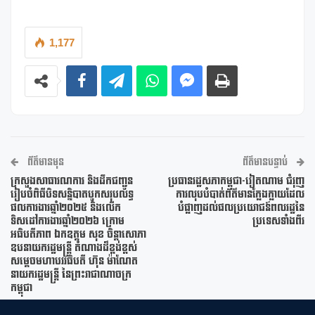
1,177
ព័ត៌មានមុន
ព័ត៌មានបន្ទាប់
ក្រសួងសាធារណការ និងដឹកជញ្ជូន
ប្រធានរដ្ឋសភាកម្ពុជា-វៀតណាម ជំរុញ
រៀបចំពិធីបិទសន្និបាតបូកសរុបលទ្ធ
ការលុបបំបាត់ព័ត៌មានក្លែងក្លាយដែល
ផលការងារឆ្នាំ២០២៥ និងលើក
បំផ្លាញដល់ផលប្រយោជន៍ពលរដ្ឋនៃ
ទិសដៅការងារឆ្នាំ២០២៦ ក្រោម
ប្រទេសទាំងពីរ
អធិបតីភាព ឯកឧត្តម សុខ ចិន្តាសោភា
ឧបនាយករដ្ឋមន្រ្តី តំណាងដ៏ខ្ពង់ខ្ពស់
សម្តេចមហាបវរធិបតី ហ៊ុន ម៉ាណែត
នាយករដ្ឋមន្រ្តី នៃព្រះរាជាណាចក្រ
កម្ពុជា