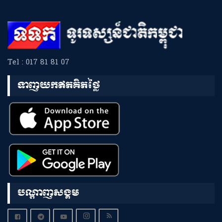
Tel : 017 81 81 07
ទាញយកឥតគិតថ្លៃ
បណ្តាញសង្គម