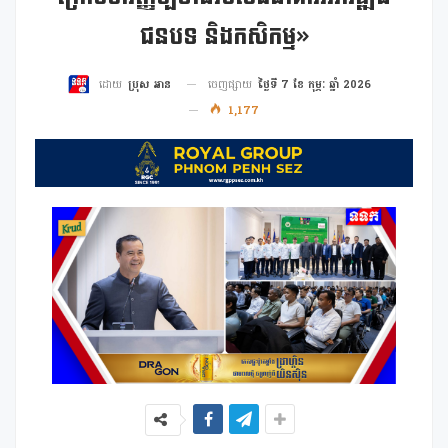
ជនបទ និងកសិកម្ម»
ចេញផ្សាយ
ថ្ងៃទី 7 ខែ កុម្ភៈ ឆ្នាំ 2026
ដោយ
ប្រុស អាន
1,177