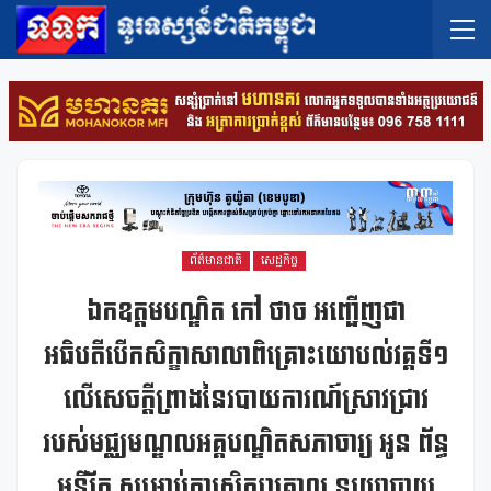
ព័ត៌មានជាតិ
សេដ្ឋកិច្ច
ឯកឧត្តមបណ្ឌិត កៅ ថាច អញ្ជើញជា
អធិបតីបើកសិក្ខាសាលាពិគ្រោះយោបល់វគ្គទី១
លើសេចក្តីព្រាងនៃរបាយការណ៍ស្រាវជ្រាវ
របស់មជ្ឈមណ្ឌលអគ្គបណ្ឌិតសភាចារ្យ អូន ព័ន្ធ
មុនីរ័ត្ន សម្រាប់ការសិក្សាគោល នយោបាយ