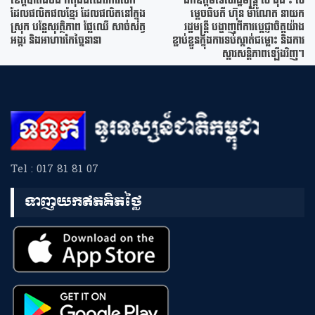
ខេត្តបាត់ដំបង កំពុងដំណើរការលក់
ឯកឧត្តមទេសរដ្ឋមន្រ្តី លី ធុជ ៖ ស
ដែលផលិតផលខ្មែរ ដែលផលិតនៅក្នុង
ម្តេចធិបតី ហ៊ុន ម៉ាណែត នាយក
ស្រុក បន្លែសុវត្ថិភាព ផ្លែឈើ សាច់សត្វ
រដ្ឋមន្រ្តី បង្ហាញពីការប្តេជ្ញាចិត្តយ៉ាង
អង្ករ និងអាហារកែច្នៃនានា
ខ្ជាប់ខ្ជួនក្នុងការទប់ស្កាត់ជម្លោះ និងការ
ស្តារសន្តិភាពឡើងវិញ។
Tel : 017 81 81 07
ទាញយកឥតគិតថ្លៃ