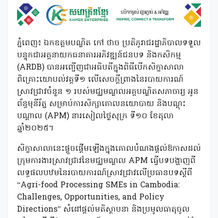
ភ្នំពេញ៖ ឯកឧត្តមបណ្ឌិត កៅ ថាច ប្រតិភូរាជរដ្ឋាភិបាលទទួល
បន្ទុកជាអគ្គនាយកធនាគារអភិវឌ្ឍន៍ជនបទ និងកសិកម្ម
(ARDB) បានអញ្ជើញជាអធិបតីក្នុងពិធីបើកសិក្ខាសាលា
ពិគ្រោះយោបល់វគ្គទី១ លើសេចក្តីព្រាងនៃរបាយការណ៍
ស្រាវជ្រាវចំនួន ១ របស់មជ្ឈមណ្ឌលអគ្គបណ្ឌិតសភាចារ្យ អូន
ព័ន្ធមុនីរ័ត្ន សម្រាប់ការសិក្សាគោលនយោបាយ និងបណ្ដុះ
បណ្ដាល (APM) នារសៀលថ្ងៃសុក្រ ទី១០ ខែតុលា
ឆ្នាំ២០២៥។
សិក្ខាសាលានេះផ្តួចផ្តើមឡើងក្នុងគោលបំណងផ្ដល់ឱកាសដល់
ក្រុមការងារស្រាវជ្រាវនៃមជ្ឈមណ្ឌល APM ធ្វើបទបង្ហាញពី
លទ្ធផលបឋមនៃរបាយការណ៍ស្រាវជ្រាវលើប្រធានបទស្តីពី
“Agri-food Processing SMEs in Cambodia:
Challenges, Opportunities, and Policy
Directions” សំដៅផ្ដល់មតិស្ថាបនា និងប្រមូលធាតុចូល