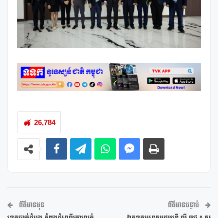
26,784
ព័ត៌មានមុន
ព័ត៌មានបន្ទាប់