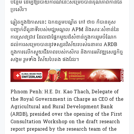
បន្ថែម ដើម្បីឱ្យរបាយការណ៍នេះសម្រេចបានគុណភាពកាន់តែ
ប្រសើរ។
ឆ្លៀតក្នុងឱកាសនេះ ឯកឧត្តមបណ្ឌិត កៅ ថាច ក៏បានគូស
បញ្ជាក់ពីតួនាទីរបស់មជ្ឈមណ្ឌល APM និងសារៈសំខាន់នៃ
ការស្រាវជ្រាវ ដែលជាផ្នែកមួយដ៏សំខាន់ក្នុងការរួមចំណែក
ដល់ការសម្រេចបាននូវទស្សនវិស័យរបស់ធនាគារ ARDB
ក្នុងការលើកស្ទួយជីវភាពរបស់កសិករ និងការអភិវឌ្ឍសេដ្ឋកិច្ច
សង្គម រួមទាំង វិស័យបៃតង ផងដែរ។
Phnom Penh: H.E. Dr. Kao Thach, Delegate of
the Royal Government in Charge as CEO of the
Agricultural and Rural Development Bank
(ARDB), presided over the opening of the First
Consultation Workshop on the draft research
report prepared by the research team of the