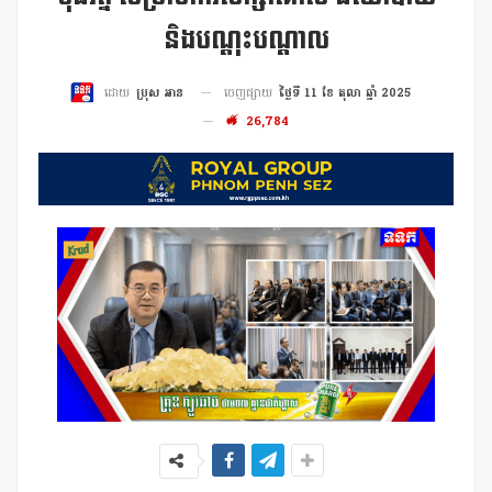
និងបណ្ដុះបណ្ដាល
ចេញផ្សាយ
ថ្ងៃទី 11 ខែ តុលា ឆ្នាំ 2025
ដោយ
ប្រុស អាន
26,784