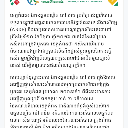
ខេត្តកំពត៖ ឯកឧត្តមបណ្ឌិត កៅ ថាច ប្រតិភូរាជរដ្ឋាភិបាល
ទទួលបន្ទុកជាអគ្គនាយកធនាគារអភិវឌ្ឍន៍ជនបទ និងកសិកម្ម
(ARDB) និងជាប្រធានសមាគមបណ្តាញកសិករតេជោនៅ
ព្រឹកថ្ងៃទី១០ ខែមិថុនា ឆ្នាំ២០២៦ បានរំលឹកដល់ប្រជា
កសិករនៅក្រុងបូកគោ ខេត្តកំពតថា កសិករយើងអាច
ពិចារណាចងក្រងជាក្រុមផលិតនឹងផ្លាស់ប្តូរទម្លាប់នៃការធ្វើ
កសិកម្មឡើងវិញពីលក្ខណៈគ្រួសារទៅជាអាជីពមួយច្បាស់
លាស់ ដើម្បីទទួលបានផលចំណេញច្រើន។
ការបញ្ជាក់ដូច្នោះរបស់ ឯកឧត្តមបណ្ឌិត កៅ ថាច ក្នុងឱកាស
អញ្ជើញជួបសំណេះសំណាលជាមួយប្រជាកសិករនៅក្រុង
បូកគោ ខេត្តកំពត ប្រមាណ ២០០នាក់។ ពិធីនោះមានការ
អញ្ជើញចូលរួមពី ឯកឧត្តម ចាន់ ថា អភិបាលរង
នៃគណ:អភិបាលខេត្តកំពត ជាតំណាងដ៏ខ្ពង់ខ្ពស់របស់ឯក
ឧត្តមបណ្ឌិត ម៉ៅ ធនិន អភិបាលនៃគណ:អភិបាលខេត្តកំពត
លោក ស៊ិន ពេជ្រ អភិបាលរងនៃគណ:អភិបាល ក្រុងកំពត
និងលោកស្រី ម៉ក់ ចិន្តា អភិបាលរងនៃគណ:អភិបាលក្រុង