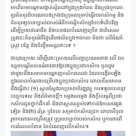
ត្រង់ចំណុចនេះ ឯកឧត្តមបណ្ឌិតប្រតិភូ ស្នើឱ្យកសិករដែល
មកពីតាមបណ្តាសង្កាត់ស្ថិតនៅក្នុងក្រុងកំពត និងក្រុងបូកគោ
គួរគិតគូរពិចារណាចងក្រងជាក្រុមសម្រាប់ធ្វើរបរកសិកម្ម និង
គិតគូរឲ្យបានច្បាស់លាស់អំពីការធ្វើកសិកម្មបែបទំនើបវិញ
ដើម្បីក្លាយជាអាជីព និងបានផលចំណេញច្រើន ជាពិសេស
ត្រូវចេះគិតគូរអំពីថ្លៃដើមផលិតក្នុង១ឯកតា មិនថា លើដំណាំ
ស្រូវ បន្លែ និងចិញ្ចឹមសត្វនោះទេ ។
ជាចុងក្រោយ ដើម្បីដោះស្រាយលើបញ្ហាប្រឈមខាង លើ ឯក
ឧត្តមបណ្ឌិតបានអំពាវនាវឱ្យបងប្អូនប្រជាកសិករ ចូលរួម
ជាមួយនឹងសមាគមបណ្តាញកសិករតេជោ ដែលបង្កើតឡើង
ក្នុងគោលបំណងបម្រើបងប្អូនប្រជាកសិករ ពោលគឺសមាគម
នឹងធ្វើជា៖ (១) ស្ពានស្វែងរកប្រភពហិរញ្ញវត្ថុ ការទទួលបាននូវ
បច្ចេកទេស និងព័ត៌មានថ្មីៗ ចម្លងសម្លេង និងក្តីបារម្ភពីប្រជា
កសិករជូនថ្នាក់ដឹកនាំ និងជាស្ពានតភ្ជាប់ទៅកាន់ឱកាសផ្សេង
ទៀត និង(២) ឆ័ត្រ ឬខែល សម្រាប់កសិករជ្រក ពោលគឺចូល
រួមការពារភាពត្រឹមត្រូវ ឬស្របច្បាប់របស់កសិករ ឬការពារពី
ការរំលោភបំពាន គៃចំណេញលើកសិករ៕