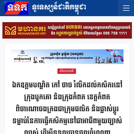
ព័ត៌មានជាតិ
ឯកឧត្តមបណ្ឌិត កៅ ថាច រំលឹកដល់កសិករនៅ
ក្រុងបូកគោ និងក្រុងកំពត ខេត្តកំពត
ពិចារណាចងក្រងជាក្រុមផលិត និងផ្លាស់ប្តូរ
ទម្លាប់នៃការធ្វើកសិកម្មទៅជាអាជីពមួយច្បាស់
លាស់ ដើម្បីទទួលបានផលចំណេញ