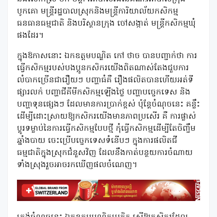
បូកគោ មន្ត្រីរដ្ឋបាលស្រុកនិងមន្ត្រីការិយាល័យកសិកម្ម
ធនធានធម្មជាតិ និងបរិស្ថានក្រុង ចៅសង្កាត់ មន្ត្រីកសិកម្មឃុំ
ផងដែរ។
ក្នុងឱកាសនោះ ឯកឧត្តមបណ្ឌិត កៅ ថាច បានបញ្ជាក់ថា ការ
ធ្វើកសិកម្មរបស់បងប្អូនកសិករយើងពិតណាស់តែងជួបការ
លំបាកច្រើនជារឿយៗ បញ្ហាធំគឺ រឿងផលិតបានហើយអត់ទី
ផ្សារលក់ បញ្ហាជីគីមីកសិកម្មឡើងថ្លៃ បញ្ហាបច្ចេកទេស និង
បញ្ហាទុនផ្សេងៗ ដែលមានការប្រាក់ខ្ពស់ ប៉ុន្តែចំណុចនេះ គន្លឹះ
ដើម្បីដោះស្រាយឱ្យកសិករយើងមានភាពប្រសើរ គឺ ការផ្លាស់
ប្តូរទម្លាប់នៃការធ្វើកសិកម្មបែបថ្មី កុំធ្វើកសិកម្មដើម្បីតែចិញ្ចឹម
ឆ្នាំងបាយ ចេះប្រើបច្ចេកទេសទំនើបៗ ក្នុងការផលិតជី
ធម្មជាតិក្នុងស្រុកជំនួសវិញ ដែលនឹងកាត់បន្ថយការចំណាយ
ទាំងស្រុងរួចអាចរកឃើញផលចំណេញ។