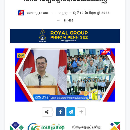
ចេញផ្សាយ
ថ្ងៃទី 10 ខែ មិថុនា ឆ្នាំ 2026
ដោយ
ប្រុស អាន
414