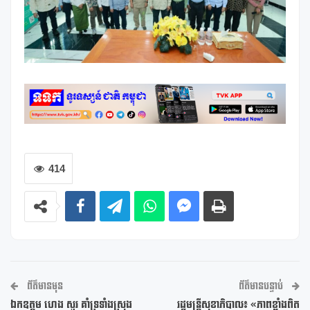
414
ព័ត៌មានមុន
ព័ត៌មានបន្ទាប់
ឯកឧត្តម ហេង សួរ គាំទ្រទាំងស្រុង
រដ្ឋមន្រ្តីសុខាភិបាល៖ «ភាពខ្លាំងពិត