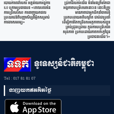
របាយការណ៍របស់ អគ្គនាយកអង្គការ
ប្រាកដរបស់យើង មិនមែនត្រឹមតែជា
ILO ក្រោមប្រធានបទ «ពេលវេលានៃ
អង្គភាពបម្រើសេវានោះទេ នោះគឺត្រូវ
ការជ្រើសរើស៖ ការទាញយកផល
មានភាពជាអ្នកដឹកនាំចាស់ទុំ
ប្រយោជន៍ពីបញ្ញាសិប្បនិម្មិតសម្រាប់
ប្រកបដោយគតិបណ្ឌិត ជាប់ជាប្រចាំ
ការងារសមរម្យ»
ដើម្បីកាន់តែពង្រឹងសមត្ថភាពរបស់ខ្លួន
គ្រប់ជ្រុងជ្រោយ ក្នុងការបម្រើសេវា
សុខភាព ប្រកបដោយភាពកក់ក្តៅជូន
ប្រជាជនយើង។»
Tel : 017 81 81 07
ទាញយកឥតគិតថ្លៃ