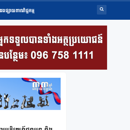
ំនងផ្សាយពាណិជ្ជកម្ម