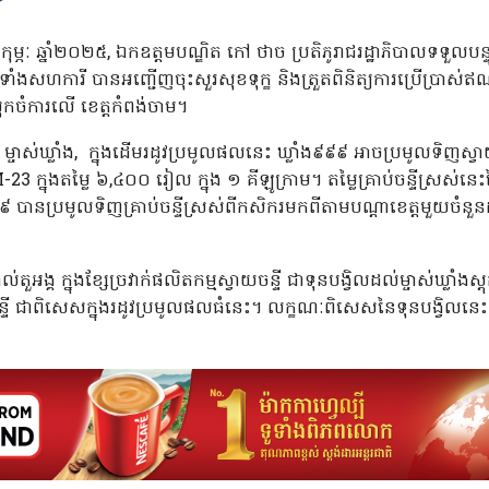
ខែកុម្ភៈ ឆ្នាំ២០២៥, ឯកឧត្តមបណ្ឌិត កៅ ថាច ប្រតិភូរាជរដ្ឋាភិបាលទទួល
ាំងសហការី បានអញ្ជើញចុះសួរសុខទុក្ខ​ និងត្រួតពិនិត្យការប្រេីប្រាស់
រុកចំការលើ ខេត្តកំពង់ចាម។
 ម្ចាស់ឃ្លាំង, ក្នុងដើមរដូវប្រមូលផលនេះ ឃ្លាំង៩៩៩ អាចប្រមូលទិញស
 M-23 ក្នុងតម្លៃ ៦,៤០០ រៀល ក្នុង ១ គីឡូក្រាម។ តម្លៃគ្រាប់ចន្ទីស្រស់
៩ បានប្រមូលទិញគ្រាប់ចន្ទីស្រស់ពីកសិករមកពីតាមបណ្តាខេត្តមួយចំនួនដ
អង្គ ក្នុងខ្សែច្រវាក់ផលិតកម្មស្វាយចន្ទី ជាទុនបង្វិលដល់ម្ចាស់ឃ្លាំង
យចន្ទី ជាពិសេសក្នុងរដូវប្រមូលផលធំនេះ។ លក្ខណៈពិសេសនៃទុនបង្វិលនេះគ