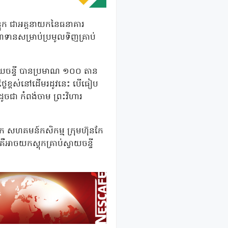
បន្ទុក ជាអគ្គនាយកនៃធនាគារ
ឥណទាន​សម្រាប់ប្រមូលទិញគ្រាប់
្វាយចន្ទី បានប្រមាណ ១០០ តាន
នេះថ្លៃខ្ពស់នៅដើមរដូវនេះ បើធៀប
ូចជា កំពង់ចាម ព្រះវិហារ
ស្តុក សហគមន៍កសិកម្ម ក្រុមហ៊ុនកែ
ឺអាចយកស្តុកគ្រាប់ស្វាយចន្ទី