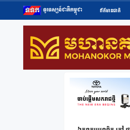
ព័ត៌មានជាតិ