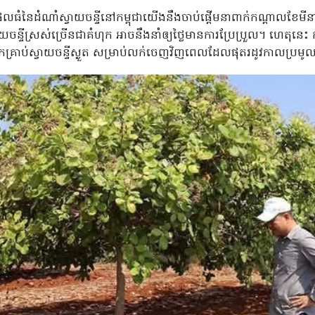
លផលធំនៃដំណាំស្វាយចន្ទីនៅកម្ពុជាយើងនឹងចាប់ផ្តើមនាពាក់កណ្តាលខែ
់ស្វាយចន្ទីស្រស់ច្រើនជាគំហុក អាចនឹងនាំឲ្យថ្លៃមានការប្រែប្រួល។ ហេតុ
ទុកគ្រាប់ស្វាយចន្ទីស្ងួត សម្រាប់លក់ចេញវិញពេលដែលផុតរដូវកាលប្រ