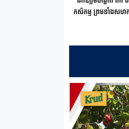
ឯកឧត្តមបណ្ឌិត កៅ ថា
កសិកម្ម ព្រមទាំងសហការ