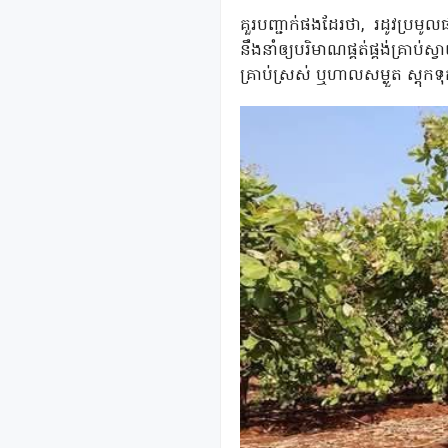
គួរបញ្ជាក់ផងដែរថា, រដូវប្រមូ
នឹងនាំឲ្យបរិមាណផ្គត់ផ្គង់គ្រាប
គ្រាប់ស្រស់ ឬហាលសម្ងួត ស្តុក