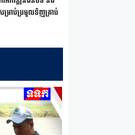
គារអភិវឌ្ឍន៍ជនបទ និង
សម្រាប់ប្រមូលទិញគ្រាប់