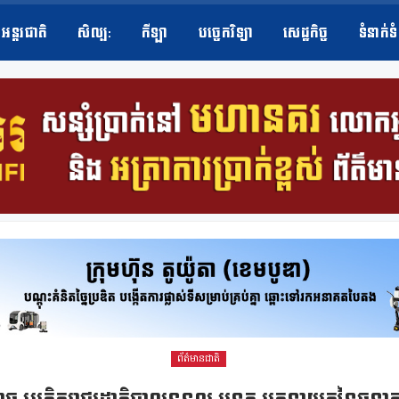
អន្តរជាតិ
សិល្ប​:
កីឡា
បច្ចេកវិទ្យា
សេដ្ឋកិច្ច
ទំនាក់ទ
ព័ត៌មានជាតិ