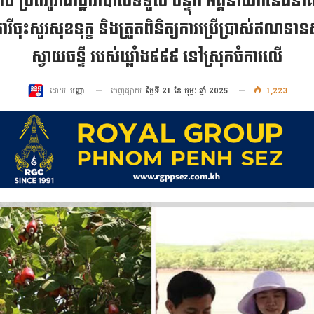
ច ប្រតិភូរាជរដ្ឋាភិបាលទទួល បន្ទុក អគ្គនាយកនៃធនា
ីចុះសួរសុខទុក្ខ​ និងត្រួតពិនិត្យការប្រេីប្រាស់ឥណទាន​
ស្វាយចន្ទី របស់​ឃ្លាំង៩៩៩ នៅស្រុកចំការលើ
ចេញផ្សាយ
ថ្ងៃទី 21 ខែ កុម្ភៈ ឆ្នាំ 2025
1,223
ដោយ
បញ្ញា