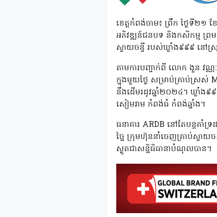
ខេត្តកំពង់ចាម៖ ព្រឹក ថ្ងៃទី២១ 
អភិវឌ្ឍន៍ជនបទ និងកសិកម្ម ព្រមទ
ស្វាយចន្ទី របស់​ឃ្លាំង៩៩៩ នៅស្
តាមការបញ្ជាក់ពី លោក ងួន វណ្ណ:
ក្នុងមួយថ្ងៃ សម្រាប់គ្រាប់ស្រស់
នឹងដើមរដូវឆ្នាំ២០២៤។ ឃ្លាំង៩៩
សៀមរាម កំពង់ធំ កំពង់ឆ្នាំង។
ធនាគារ ARDB នៅតែបន្តគាំទ្រដល់តួ
ច្នៃ ក្រុមហ៊ុននាំចេញគ្រាប់ស្វា
ស្ងួតជាសន្និធិធានាបំណុលបាន។