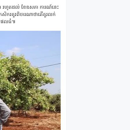
មីនា រហូតដល់ ខែឧសភា ការណ៍នេះ
នេះ កសិករគួរពិចារណាថាតើគួរលក់
មូលផលធំ៕