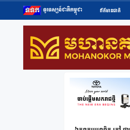
ព័ត៌មានជាតិ