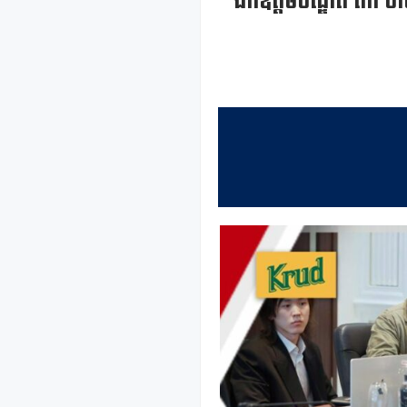
ឯកឧត្តមបណ្ឌិត កៅ ថាច 