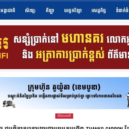
អន្តរជាតិ
សិល្ប​:
កីឡា
បច្ចេកវិទ្យា
សេដ្ឋកិច្ច
ទំនាក់ទ
ព័ត៌មានជាតិ