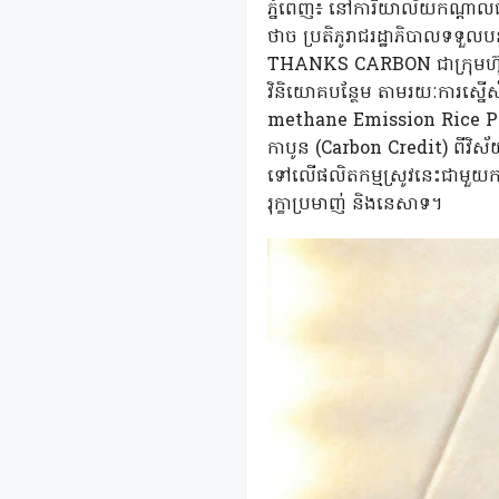
ភ្នំពេញ៖ នៅការិយាល័យកណ្តាលធ
ថាច ប្រតិភូរាជរដ្ឋាភិបាលទទួ
THANKS CARBON ជាក្រុមហ៊ុនវិ
វិនិយោគបន្ថែម តាមរយៈការស្នើស
methane Emission Rice Prod
កាបូន (Carbon Credit) ពីវិស
ទៅលើផលិតកម្មស្រូវនេះជាមួយកស
រុក្ខាប្រមាញ់ និងនេសាទ។