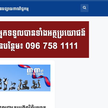
ំនងផ្សាយពាណិជ្ជកម្ម