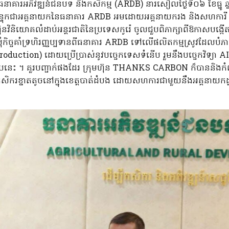
នាគារអភិវឌ្ឍន៍ជនបទ និងកសិកម្ម (ARDB) នារសៀលថ្ងៃទី០៦ ខែធ្នូ ឆ
លបន្ទុកជាអគ្គនាយកនៃធនាគារ ARDB អមដោយអគ្គនាយករង និងសហការី បាន
និយោគលំដាប់អន្តរជាតិនៃប្រទេសកូរ៉េ ចូលជួបពិភាក្សាពីឱកាសបង្កើត
ុំកិច្ចគាំទ្រហិរញ្ញប្បទានពីធនាគារ ARDB ទៅលើផលិតកម្មស្រូវដែលប
uction) ដោយប្រើប្រាស់នូវបច្ចេកទេសទំនើប រួមនឹងបច្ចេកវិទ្យា
័យនេះ ។ គួរបញ្ជាក់ផងដែរ ក្រុមហ៊ុន THANKS CARBON ក៏បាននិងកំព
ិករខ្នាតតូចនៅក្នុងខេត្តបាត់ដំបង ដោយសហការជាមួយនឹងអគ្គនាយកដ្ឋ