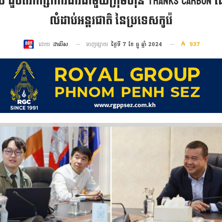
ជួប​ពិភាក្សា​ការងារ​ជាមួយ​ក្រុមហ៊ុន THANKS CARBON
លំដាប់អន្តរជាតិ នៃប្រទេសកូរ៉េ
ចេញផ្សាយ
ថ្ងៃទី 7 ខែ ធ្នូ ឆ្នាំ 2024
937
ដោយ
ដាលីស