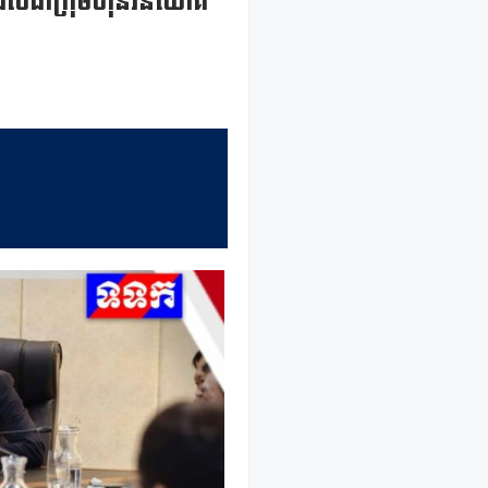
 ដែលជាក្រុមហ៊ុនវិនិយោគ