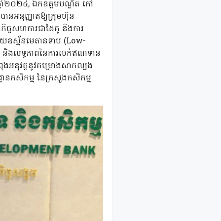
្នាំ២០២៤, ឯកឧត្តមបណ្ឌិត កៅ
អនុញ្ញាតឱ្យក្រុមហ៊ុន
កិច្ចសហការជាដៃគូ និងការ
ំភាយឧស្ម័នមេតានទាប (Low-
 AI និងលទ្ធភាពនៃការលក់ឥណទាន
ុងអនុវត្តនូវគម្រោងសាកល្បង
ានកសិកម្ម នៃក្រសួងកសិកម្ម