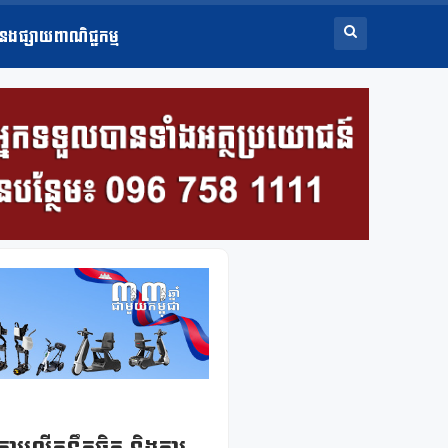
ំនងផ្សាយពាណិជ្ជកម្ម