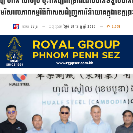
្យ ហ៊ាន សាហ៊ីប ចុះពិនិត្យគម្រោងដែលបានទទួលបានក
រោមវិសាលភាពកម្មវិធីពិសេសជំរុញការវិនិយោគក្នុងខេត្តព
ចេញផ្សាយ
ថ្ងៃទី 19 ខែ ធ្នូ ឆ្នាំ 2024
1,031
ដោយ
វិចិត្រ