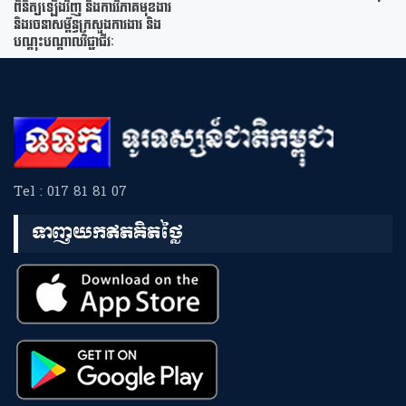
ពិនិត្យឡើងវិញ និងការវិភាគមុខងារ
និងរចនាសម្ព័ន្ធក្រសួងការងារ និង
បណ្តុះបណ្តាលវិជ្ជាជីវៈ
Tel : 017 81 81 07
ទាញយកឥតគិតថ្លៃ