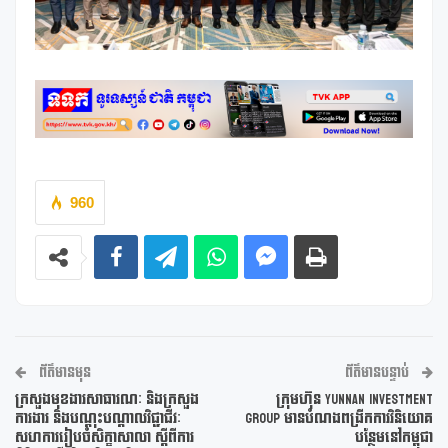
960
ព័ត៌មានមុន
ព័ត៌មានបន្ទាប់
ក្រសួងមុខងារសាធារណៈ និងក្រសួង
ក្រុមហ៊ុន Yunnan Investment
ការងារ និងបណ្តុះបណ្តាលវិជ្ជាជីវៈ
Group មានបំណងពង្រីកការវិនិយោគ
សហការរៀបចំសិក្ខាសាលា ស្តីពីការ
បន្ថែមនៅកម្ពុជា