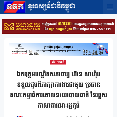
ព័ត៌មានជាតិ
ឯកឧត្តមបណ្ឌិតសភាចារ្យ ហ៊ាន សាហ៊ីប
ទទួលជួបពិភាក្សាការងារជាមួយ ប្រធាន
គណៈកម្មាធិការគោលនយោបាយជាតិ នៃរដ្ឋស
ភាសាធារណៈរដ្ឋកូរ៉េ