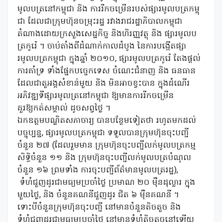
មូលបត្រនៅកម្ពុជា និង ការរីកចម្រើនរបស់ផ្សារមូលបត្រកម្ពុ
ជា ដែលជាក្រុមហ៊ុនចម្រុះរដ្ឋ រវាងរាជរដ្ឋាភិបាលកម្ពុជា
តំណាងដោយក្រសួងសេដ្ឋកិច្ច និងហិរញ្ញវត្ថុ និង ផ្សារមូលប
ត្រកូរ៉េ ។ ចាប់តាំងពីដំណាក់កាលដំបូង នៃការបង្កើតផ្សា
រមូលបត្រកម្ពុជា ក្នុងឆ្នាំ ២០១០, ផ្សារមូលបត្រកូរ៉េ តែងផ្តល់
ការគាំទ្រ ទាំងផ្នែកបច្ចេកទេស ចំណេះជំនាញ និង ធនធាន
ដែលជាតួអង្គសំខាន់មួយ និង មិនអាចខ្វះបាន ក្នុងដំណើរ
អភិវឌ្ឍទីផ្សារមូលត្រនៅកម្ពុជា ឱ្យមានការរីកចម្រើន
គួរឱ្យកត់សម្គាល់ ដូចសព្វថ្ងៃ ។
ឯកឧត្តមបណ្ឌិតសភាចារ្យ បានបន្ថែមទៀតថា រហូតមកដល់
បច្ចុប្បន្ន, ផ្សារមូលបត្រកម្ពុជា ទទួលបានក្រុមហ៊ុនចុះបញ្ជី
ចំនួន ២៧ (ដែលរួមមាន ក្រុមហ៊ុនចុះបញ្ជីលក់មូលបត្រកម្ម
សិទ្ធិចំនួន ១១ និង ក្រុមហ៊ុនចុះបញ្ជីលក់មូលបត្របំណុល
ចំនួន ១៦ ព្រមទាំង ការចុះបញ្ជីព័ត៌មានមូលបត្ររដ្ឋ),
ទំហំជួញដូរជាមធ្យមប្រចាំថ្ងៃ ប្រមាណ ២០ ម៉ឺនដុល្លារ ក្នុង
មួយថ្ងៃ, និង ចំនួនគណនីជួញដូរ ជិត ៦ ម៉ឺនគណនី ។
ទោះបីចំនួនក្រុមហ៊ុនចុះបញ្ជី នៅមានចំនួនតិចតួច និង
ទំហំជួញដូរជាមធ្យមប្រចាំថ្ងៃ នៅមានទំហំតិចតួចនៅឡើយ