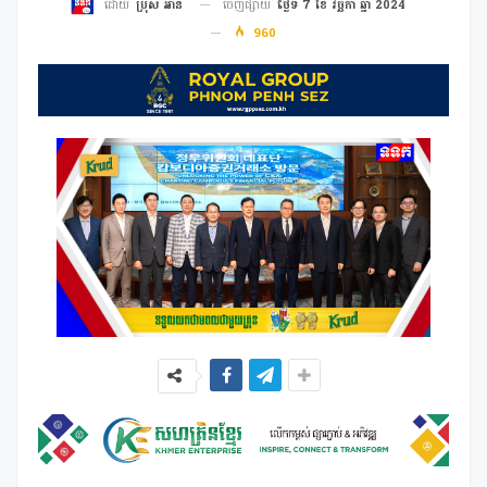
ចេញផ្សាយ
ថ្ងៃទី 7 ខែ វច្ឆិកា ឆ្នាំ 2024
ដោយ
ប្រុស អាន
960