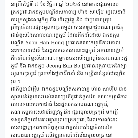
នាព្រឹកថ្ងៃទី ៧ ខែ វិច្ឆិកា ឆ្នាំ ២០២៤ នៅអគារផ្សារមូលប
ត្រកម្ពុជា,ឯកឧត្តមបណ្ឌិតសភាចារ្យ ហ៊ាន សាហ៊ីប រដ្ឋលេខាធិ
ការក្រសួងសេដ្ឋកិច្ច និង ហិរញ្ញវត្ថុ និង ជាប្រធានក្រុម
ប្រឹក្សាភិបាលផ្សារមូលបត្រកម្ពុជា បានទទួលជួបគណៈប្រតិភូ
ជាន់ខ្ពស់នៃសាធារណៈរដ្ឋកូរ៉េ ដែលដឹកនាំដោយ ឯកឧត្តម
បណ្ឌិត Yoon Han Hong ប្រធានគណៈកម្មាធិការគោល
នយោបាយជាតិ នៃរដ្ឋសភាសាធារណៈរដ្ឋកូរ៉េ អមដោយថ្នាក់
ដឹកនាំជាន់ខ្ពស់នៃគណៈកម្មការសេវាហិរញ្ញវត្ថុនៃសាធារណៈរដ្ឋ
កូរ៉េ និង ឯកឧត្តម Jeong Eun Bo ប្រធានអគ្គនាយកនៃផ្សា
រមូលបត្រកូរ៉េ ព្រមទាំងថ្នាក់ដឹកនាំ និង មន្ត្រីជាន់ខ្ពស់ជាច្រើន
រូប ។
ជាកិច្ចចាប់ផ្តើម, ឯកឧត្តមបណ្ឌិតសភាចារ្យ ហ៊ាន សាហ៊ីប បាន
ស្វាគមន៍វត្តមានរបស់គណៈប្រតិភូជាន់ខ្ពស់នៃ គណៈកម្មាធិការ
គោលនយោបាយជាតិ នៃរដ្ឋសភាសាធារណៈរដ្ឋកូរ៉េ,
គណៈកម្មការសេវាហិរញ្ញវត្ថុ និង ផ្សារមូលបត្រកូរ៉េ មកធ្វើ
ទស្សនកិច្ចនៅអគារផ្សារមូលបត្រកម្ពុជា, ដែលការណ៍នេះ
បានបង្ហាញការយកចិត្តទុកដាក់ខ្ពស់របស់រដ្ឋាភិបាលនៃ
សាធារណៈរដ្ឋកូរ៉េ លើវឌ្ឍនភាពនៃវិស័យមូលបត្រ នៅ