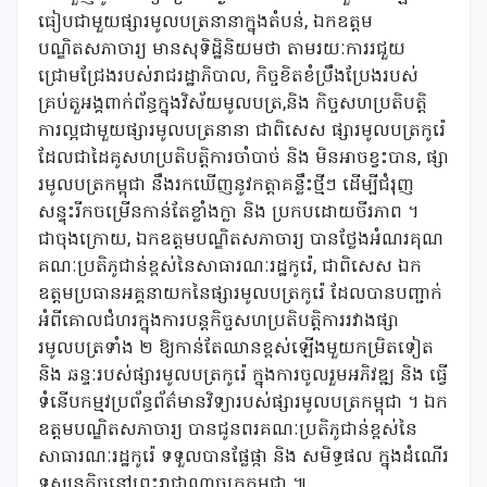
ធៀបជាមួយផ្សារមូលបត្រនានាក្នុងតំបន់, ឯកឧត្តម
បណ្ឌិតសភាចារ្យ មានសុទិដ្ឋិនិយមថា តាមរយៈការរជួយ
ជ្រោមជ្រែងរបស់រាជរដ្ឋាភិបាល, កិច្ចខិតខំប្រឹងប្រែងរបស់
គ្រប់តួអង្គពាក់ព័ន្ធក្នុងវិស័យមូលបត្រ,និង កិច្ចសហប្រតិបត្តិ
ការល្អជាមួយផ្សារមូលបត្រនានា ជាពិសេស ផ្សារមូលបត្រកូរ៉េ
ដែលជាដៃគូសហប្រតិបត្តិការចាំបាច់ និង មិនអាចខ្វះបាន, ផ្សា
រមូលបត្រកម្ពុជា នឹងរកឃើញនូវកត្តាគន្លឹះថ្មីៗ ដើម្បីជំរុញ
សន្ទុះរីកចម្រើនកាន់តែខ្លាំងក្លា និង ប្រកបដោយចីរភាព ។
ជាចុងក្រោយ, ឯកឧត្តមបណ្ឌិតសភាចារ្យ បានថ្លែងអំណរគុណ
គណៈប្រតិភូជាន់ខ្ពស់នៃសាធារណៈរដ្ឋកូរ៉េ, ជាពិសេស ឯក
ឧត្តមប្រធានអគ្គនាយកនៃផ្សារមូលបត្រកូរ៉េ ដែលបានបញ្ជាក់
អំពីគោលជំហរក្នុងការបន្តកិច្ចសហប្រតិបត្តិការរវាងផ្សា
រមូលបត្រទាំង ២ ឱ្យកាន់តែឈានខ្ពស់ឡើងមួយកម្រិតទៀត
និង ឆន្ទៈរបស់ផ្សារមូលបត្រកូរ៉េ ក្នុងការចូលរួមអភិវឌ្ឍ និង ធ្វើ
ទំនើបកម្មវប្រព័ន្ធព័ត៌មានវិទ្យារបស់ផ្សារមូលបត្រកម្ពុជា ។ ឯក
ឧត្តមបណ្ឌិតសភាចារ្យ បានជូនពរគណៈប្រតិភូជាន់ខ្ពស់នៃ
សាធារណៈរដ្ឋកូរ៉េ ទទួលបានផ្លែផ្កា និង សមិទ្ធផល ក្នុងដំណើរ
ទស្សនកិច្ចនៅព្រះរាជាណាចក្រកម្ពុជា ៕