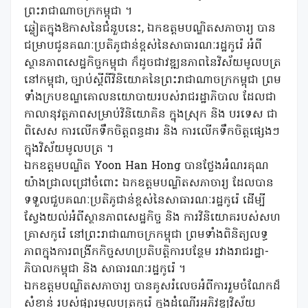
ព្រះរាជាណាចក្រកម្ពុជា ។
ឆ្លៀតក្នុងឱកាសនៃជំនួបនេះ, ឯកឧត្តមបណ្ឌិតសភាចារ្យ បាន
ជម្រាបជូនគណៈប្រតិភូជាន់ខ្ពស់នៃសាធារណៈរដ្ឋកូរ៉េ អំពី
ស្ថានភាពសេដ្ឋកិច្ចកម្ពុជា ក៏ដូចជាវឌ្ឍនភាពនៃវិស័យមូលបត្រ
នៅកម្ពុជា, ច្បាប់ស្តីពីវិនិយោគនៃព្រះរាជាណាចក្រកម្ពុជា ព្រម
ទាំងក្របខណ្ឌគោលនយោបាយរបស់រាជរដ្ឋាភិបាល ដែលជា
កាលានុវត្តភាពសម្រាប់វិនិយោគិន ក្នុងស្រុក និង បរទេស ជា
ពិសេស ការលើកទឹកចិត្តពន្ធដារ និង ការលើកទឹកចិត្តផ្សេងៗ
ក្នុងវិស័យមូលបត្រ ។
ឯកឧត្តមបណ្ឌិត Yoon Han Hong បានថ្លែងអំណរគុណ
យ៉ាងជ្រាលជ្រៅចំពោះ ឯកឧត្តមបណ្ឌិតសភាចារ្យ ដែលបាន
ទទួលជួបគណៈប្រតិភូជាន់ខ្ពស់នៃសាធារណៈរដ្ឋកូរ៉េ ដើម្បី
ស្វែងយល់អំពីស្ថានភាពសេដ្ឋកិច្ច និង ការវិនិយោគរបស់សហ
គ្រាសកូរ៉េ នៅព្រះរាជាណាចក្រកម្ពុជា ព្រមទាំងពិនិត្យលទ្ធ
ភាពក្នុងការពង្រីកកិច្ចសហប្រតិបត្តិការបន្ថែម រវាងរាជរដ្ឋា-
ភិបាលកម្ពុជា និង សាធារណៈរដ្ឋកូរ៉េ ។
ឯកឧត្តមបណ្ឌិតសភាចារ្យ បានគូសរំលេចអំពីការរួមចំណែកដ៏
សំខាន់ របស់ផ្សារមូលបត្រកូរ៉េ ក្នុងដំណើរអភិវឌ្ឍវិស័យ