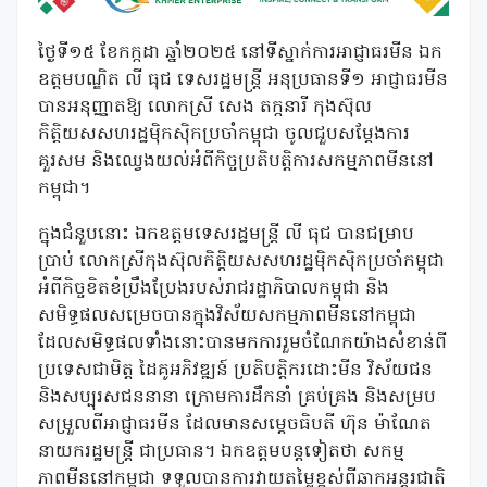
ថ្ងៃទី១៥ ខែកក្កដា ឆ្នាំ២០២៥ នៅទីស្នាក់ការអាជ្ញាធរមីន ឯក
ឧត្តមបណ្ឌិត លី ធុជ ទេសរដ្ឋមន្រ្តី អនុប្រធានទី១ អាជ្ញាធរមីន
បានអនុញ្ញាតឱ្យ លោកស្រី សេង​ តក្កនារី កុងស៊ុល
កិត្តិយសសហរដ្ឋម៉ិកស៊ិកប្រចាំកម្ពុជា ចូលជួបសម្តែងការ
គួរសម និងឈ្វេងយល់អំពីកិច្ចប្រតិបត្តិការសកម្មភាពមីននៅ
កម្ពុជា។
ក្នុងជំនួបនោះ ឯកឧត្តមទេសរដ្ឋមន្រ្តី លី ធុជ បានជម្រាប
ប្រាប់ លោកស្រីកុងស៊ុលកិត្តិយសសហរដ្ឋម៉ិកស៊ិកប្រចាំកម្ពុជា
អំពីកិច្ចខិតខំប្រឹងប្រែងរបស់រាជរដ្ឋាភិបាលកម្ពុជា និង
សមិទ្ធផលសម្រេចបានក្នុងវិស័យសកម្មភាពមីននៅកម្ពុជា
ដែលសមិទ្ធផលទាំងនោះបានមកការរួមចំណែកយ៉ាងសំខាន់ពី
ប្រទេសជាមិត្ត ដៃគូអភិវឌ្ឍន៍ ប្រតិបត្តិករដោះមីន វិស័យជន
និងសប្បុរសជននានា ក្រោមការដឹកនាំ គ្រប់គ្រង និងសម្រប
សម្រួលពីអាជ្ញាធរមីន ដែលមានសម្តេចធិបតី ហ៊ុន ម៉ាណែត
នាយករដ្ឋមន្រ្តី ជាប្រធាន។ ឯកឧត្តមបន្តទៀតថា សកម្ម
ភាពមីននៅកម្ពុជា ទទួលបានការវាយតម្លៃខ្ពស់ពីឆាកអន្តរជាតិ