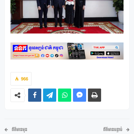
966
ព័ត៌មានមុន
ព័ត៌មានបន្ទាប់