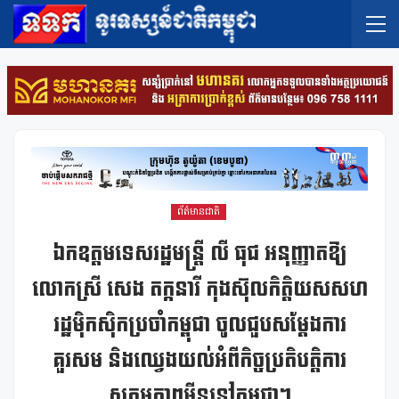
ព័ត៌មានជាតិ
ឯកឧត្តមទេសរដ្ឋមន្រ្តី លី ធុជ អនុញ្ញាតឱ្យ
លោកស្រី សេង​ តក្កនារី កុងស៊ុលកិត្តិយសសហ
រដ្ឋម៉ិកស៊ិកប្រចាំកម្ពុជា ចូលជួបសម្តែងការ
គួរសម និងឈ្វេងយល់អំពីកិច្ចប្រតិបត្តិការ
សកម្មភាពមីននៅកម្ពុជា។