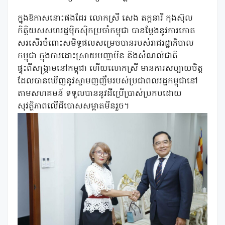
ក្នុងឱកាសនោះផងដែរ លោកស្រី សេង​ តក្កនារី កុងស៊ុល
កិត្តិយសសហរដ្ឋម៉ិកស៊ិកប្រចាំកម្ពុជា បានម្តែងនូវការកោត
សរសើរចំពោះសមិទ្ធផលសម្រេចបានរបស់រាជរដ្ឋាភិបាល
កម្ពុជា ក្នុងការដោះស្រាយបញ្ហាមីន និងសំណល់ជាតិ
ផ្ទុះពីសង្រ្គាមនៅកម្ពុជា ហើយលោកស្រី មានការសប្បាយចិត្ត
ដែលបានឃើញនូវស្នាមញញឹមរបស់ប្រជាពលរដ្ឋកម្ពុជានៅ
តាមសហគមន៍ ទទួលបាននូវដីប្រើប្រាស់ប្រកបដោយ
សុវត្ថិភាពលើដីបោសសម្អាតមីនរួច។