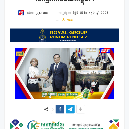
ចេញផ្សាយ
ថ្ងៃទី 15 ខែ កក្កដា ឆ្នាំ 2025
ដោយ
ប្រុស អាន
966