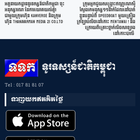
អគ្គនាយកដ្ឋានទូរទស្សន៍ជាតិកម្ពុជា ចុះ
ក្រុមអ្នកជួយសង្គ្រោះឥណ្ឌូណេស៊ី
អនុស្សារណៈនៃការយោគយល់គ្នា
ស្វែងរកមនុស្ស១១នាក់ដែលនៅបាត់
ជាមួយក្រុមហ៊ុន KANVERSE និងក្រុម
ខ្លួនបន្ទាប់ពី speedboat មួយគ្រឿង
ហ៊ុន THANAVARMAN MEDIA 21 Co.Ltd
ក្រឡាប់លិចនៅកោះ Mentawai ! និង
ក្រោយពីគ្រោះថ្នាក់លិចសាឡាង
នៅកោះបាលី
Tel : 017 81 81 07
ទាញយកឥតគិតថ្លៃ