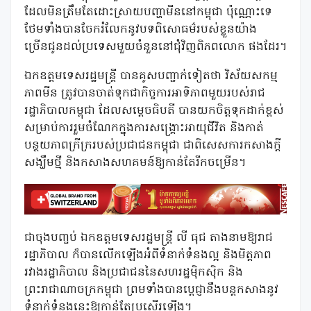
ដែលមិនត្រឹមតែដោះស្រាយបញ្ហាមីននៅកម្ពុជា ប៉ុណ្ណោះទេ
ថែមទាំងបានចែករំលែកនូវបទពិសោធម៌របស់ខ្លួនយ៉ាង
ច្រើនជូនដល់ប្រទេសមួយចំនួននៅជុំវិញពិភពលោក ផងដែរ។
ឯកឧត្តមទេសរដ្ឋមន្រ្តី បានគូសបញ្ជាក់ទៀតថា វិស័យសកម្ម
ភាពមីន ត្រូវបានចាត់ទុកជាកិច្ចការអាទិភាពមួយរបស់រាជ
រដ្ឋាភិបាលកម្ពុជា ដែលសម្តេចធិបតី បានយកចិត្តទុកដាក់ខ្ពស់
សម្រាប់ការរួមចំណែកក្នុងការសង្រ្គោះអាយុជីវិត និងកាត់
បន្ថយភាពក្រីក្ររបស់ប្រជាជនកម្ពុជា ជាពិសេសការកសាងក្តី
សង្ឃឹមថ្មី និងកសាងសហគមន៍ឱ្យកាន់តែរីកចម្រើន។
ជាចុងបញ្ចប់ ឯកឧត្តមទេសរដ្ឋមន្រ្តី លី ធុជ តាងនាមឱ្យរាជ
រដ្ឋាភិបាល ក៏បានលើកឡើងអំពីទំនាក់ទំនងល្អ និងមិត្តភាព
រវាងរដ្ឋាភិបាល និងប្រជាជននៃសហរដ្ឋម៉ិកស៊ិក និង
ព្រះរាជាណាចក្រកម្ពុជា ព្រមទាំងបានប្តេជ្ញានឹងបន្តកសាងនូវ
ទំនាក់ទំនងនេះឱ្យកាន់តែប្រសើរឡើង។