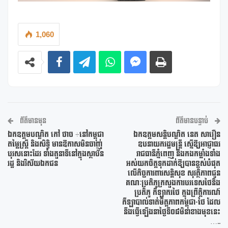
1,060
ព័ត៌មានមុន
ព័ត៌មានបន្ទាប់
ឯកឧត្តមបណ្ឌិត កៅ ថាច ÷នៅកម្ពុជា
ឯកឧត្តមសន្តិបណ្ឌិត នេត សាវឿន
តម្លៃស្រ្តី និងសិទ្ធិ មានឱកាសមិនចាញ់
ឧបនាយករដ្ឋមន្ត្រី ស្នើឱ្យអាជ្ញាធរ
បុរសនោះដែរ ទាំងតួនាទីនៅក្នុងស្ថាប័ន
រាជធានីភ្នំពេញ និងកងកម្លាំងទាំង
រដ្ឋ និងវិស័យឯកជន
អស់យកចិត្តទុកដាក់ឱ្យបានខ្ពស់បំផុត
លើកិច្ចការពារសន្តិសុខ សុវត្ថិភាពជូន
គណៈប្រតិភូក្រសួងការបរទេសថៃនិង
ប្រតិភូ កីឡាករថៃ ក្នុងព្រឹត្តិការណ៍
កីឡាបាល់ទាត់មិត្តភាពកម្ពុជា-ថៃ ដែល
នឹងធ្វើឡើងនាថ្ងៃទី០៨មិនាខាងមុខនេះ
…..