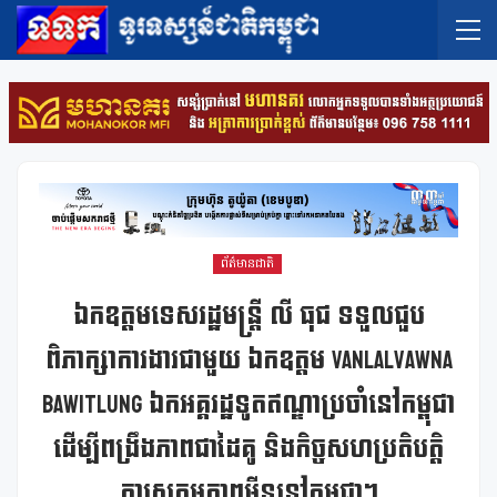
ព័ត៌មានជាតិ
ឯកឧត្តមទេសរដ្ឋមន្រ្តី លី ធុជ ទទួលជួប
ពិភាក្សាការងារជាមួយ ឯកឧត្តម Vanlalvawna
Bawitlung ឯកអគ្គរដ្ឋទូតឥណ្ឌាប្រចាំនៅកម្ពុជា
ដើម្បីពង្រឹងភាពជាដៃគូ និងកិច្ចសហប្រតិបត្តិ
ការសកម្មភាពមីននៅកម្ពុជា។