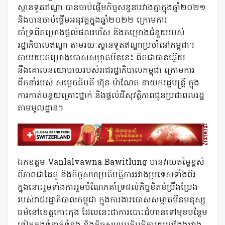
ស្ថានទូតឥណ្ឌា បានចាប់ផ្កើមកិច្ចសន្ទនារវាងគ្នាក្នុងឆ្នាំ២០២១
និងបានចាប់ផ្តើមអនុវត្តក្នុងឆ្នាំ២០២២ ក្រោមការ
គាំទ្រពីគម្រោងផ្តល់ផលរហ័ស និងគម្រោងជំនួយរបស់
រដ្ឋាភិបាលឥណ្ឌា តាមរយៈស្ថានទូតឥណ្ឌាប្រចាំនៅកម្ពុជា។
តាមរយៈគម្រោងបោសសម្អាតមីននេះ ពិតជាបានឆ្លើយ
នឹងគោលនយោបាយរបស់រាជរដ្ឋាភិបាលកម្ពុជា ក្រោមការ
ដឹកនាំរបស់ សម្តេចធិបតី ហ៊ុន ម៉ាណែត នាយករដ្ឋមន្រ្តី ក្នុង
ការកាត់បន្ថយគ្រោះថ្នាក់ និងផ្តល់ដីសុវត្ថិភាពជូនប្រជាពលរដ្ឋ
តាមមូលដ្ឋាន។
ឯកឧត្តម Vanlalvawna Bawitlung បានវាយតម្លៃខ្ពស់
ពីភាពជាដៃគូ និងកិច្ចសហប្រតិបត្តិការរវាងប្រទេសទាំងពីរ
ក្នុងនោះរួមទាំងការរួមចំណែកគាំទ្រដល់កិច្ចខិតខំប្រឹងប្រែង
របស់រាជរដ្ឋាភិបាលកម្ពុជា ក្នុងការងារបោសសម្អាតមីនមនុស្ស
ធម៌នៅខេត្តកោះកុង ដែលនេះជាការបោះជំហានទៅមុខបន្ថែម