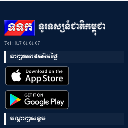
Tel : 017 81 81 07
ទាញយកឥតគិតថ្លៃ
បណ្តាញសង្គម