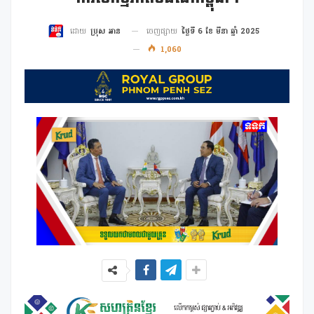
ចេញផ្សាយ
ថ្ងៃទី 6 ខែ មីនា ឆ្នាំ 2025
ដោយ
ប្រុស អាន
1,060