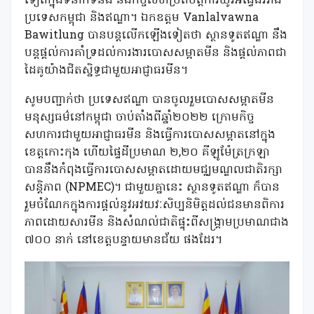
ទៀតក្នុងទំនាក់ទំនង និងកិច្ចសហប្រតិបត្តិការយូរអង្វែងរវាង
ប្រទេសកម្ពុជា និងឥណ្ឌា។ ឯកឧត្តម Vanlalvawna
Bawitlung បានបន្តលើកឡើងទៀតថា ស្ថានទូតឥណ្ឌា នឹង
បន្តផ្តល់ការគាំទ្រដល់ការងារបោសសម្អាតមីន និងផ្តល់ភាពជា
ដៃគូយ៉ាងជិតស្និទ្ធជាមួយអាជ្ញាធរមីន។
សូមបញ្ជាក់ថា ប្រទេសឥណ្ឌា បានចូលរួមបោសសម្អាតមីន
មនុស្សធម៌នៅកម្ពុជា ចាប់តាំងពីឆ្នាំ២០២២ ក្រោមកិច្ច
សហការជាមួយអាជ្ញាធរមីន និងធ្វើការបោសសម្អាតនៅក្នុង
ខេត្តកោះកុង ហើយផ្ទៃដីប្រមាណ ២,២០ គីឡូម៉ែត្រក្រឡា
បាននឹងកំពុងធ្វើការបោសសម្អាតដោយមជ្ឈមណ្ឌលជាតិរក្សា
សន្តិភាព (NPMEC)។ ជាមួយគ្នានេះ ស្ថានទូតឥណ្ឌា ក៏បាន
រួមចំណែកក្នុងការផ្តល់នូវអវយវៈសិប្បនិមិត្តដល់ជនមានពិការ
ភាពដោយសារមីន និងសំណល់ជាតិផ្ទុះពីសង្រ្គាមប្រមាណជាង
៧០០ នាក់ នៅខេត្តបន្ទាយមានជ័យ ផងដែរ។