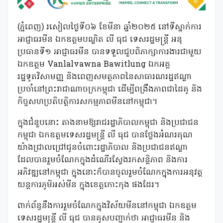
(ភ្នំពេញ) រសៀលថ្ងៃទី០៦ ខែមីនា ឆ្នាំ២០២៥ នៅទីស្នាក់ការ
អាជ្ញាធរមីន ឯកឧត្តមបណ្ឌិត លី ធុជ ទេសរដ្ឋមន្រ្តី អនុ
ប្រធានទី១ អាជ្ញាធរមីន បានទទួលជួបពិភាក្សាការងារជាមួយ
ឯកឧត្តម Vanlalvawna Bawitlung ឯកអគ្គ
រដ្ឋទូតវិសាមញ្ញ និងពេញសមត្ថភាពនៃសាធារណរដ្ឋឥណ្ឌា
ប្រចាំនៅព្រះរាជាណាចក្រកម្ពុជា ដើម្បីពង្រឹងភាពជាដៃគូ និង
កិច្ចសហប្រតិបត្តិការសកម្មភាពមីននៅកម្ពុជា។
ក្នុងជំនួបនោះ តាងនាមឱ្យរាជរដ្ឋាភិបាលកម្ពុជា និងប្រជាជន
កម្ពុជា ឯកឧត្តមទេសរដ្ឋមន្រ្តី លី ធុជ បានថ្លែងអំណរគុណ
យ៉ាងជ្រាលជ្រៅជូនចំពោះរដ្ឋាភិបាល និងប្រជាជនឥណ្ឌា
ដែលបានរួមចំណែកក្នុងដំណើរស្វែងរកសន្តិភាព និងការ
អភិវឌ្ឍនៅកម្ពុជា ក្នុងនោះក៏បានចូលរួមចំណែកក្នុងការអនុវត្ត
យន្តការភូមិអស់មីន ក្នុងខេត្តកោះកុង ផងដែរ។
ពាក់ព័ន្ធនឹងការរួមចំណែកក្នុងវិស័យមីននៅកម្ពុជា ឯកឧត្តម
ទេសរដ្ឋមន្រ្តី លី ធុជ បានគូសបញ្ជាក់ថា អាជ្ញាធរមីន និង