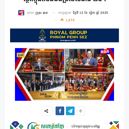
ចេញផ្សាយ
ថ្ងៃទី 12 ខែ វច្ឆិកា ឆ្នាំ 2025
ដោយ
ប្រុស អាន
1,070