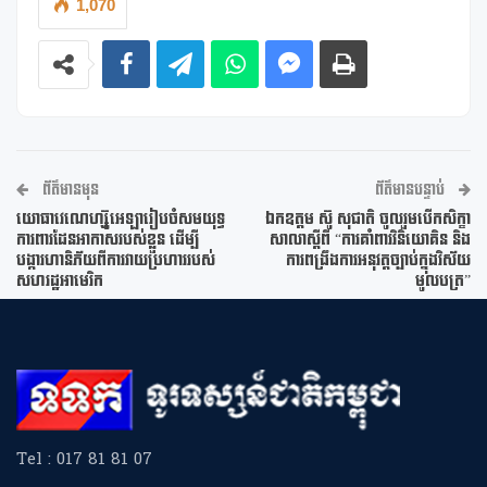
1,070
ព័ត៌មានមុន
ព័ត៌មានបន្ទាប់
យោធាវេណេហ្ស៊ូអេឡារៀបចំសមយុទ្ធ
ឯកឧត្តម ស៊ូ សុជាតិ ចូលរួមបើកសិក្ខា
ការពារដែនអាកាសរបស់ខ្លួន ដើម្បី
សាលាស្តីពី “ការគាំពារវិនិយោគិន និង
បង្ការហានិភ័យពីការវាយប្រហាររបស់
ការពង្រឹងការអនុវត្តច្បាប់ក្នុងវិស័យ
សហរដ្ឋអាមេរិក
មូលបត្រ”
Tel : 017 81 81 07