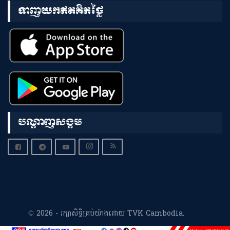
ទាញយកឥតគិតថ្លៃ
បណ្តាញសង្គម
© 2026 - រក្សាសិទ្ធិគ្រប់យ៉ាងដោយ TVK Cambodia.