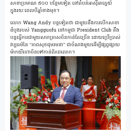
សាខាប្រមាណ ៥០០ បន្ថែមទៀត នៅតំបន់អាស៊ីអាគ្នេយ៍
ក្នុងរយៈពេលបីឆ្នាំខាងមុខ។
លោក Wang Andy បន្តទៀតថា ជាមួយនឹងការបើកសាខា
ដំបូងរបស់ Yangguofu នៅកម្ពុជា President Club នឹង
បន្តធ្វើការជាមួយសហគ្រាសចិនកាន់តែច្រើន ដោយប្រើប្រាស់
វប្បធម៌នៃ “ភាពសុខដុមរមនា” ជាចំណងមួយដើម្បីផ្សព្វផ្សាយ
ម៉ាកយីហោចិនទៅកាន់ពិភពលោក។