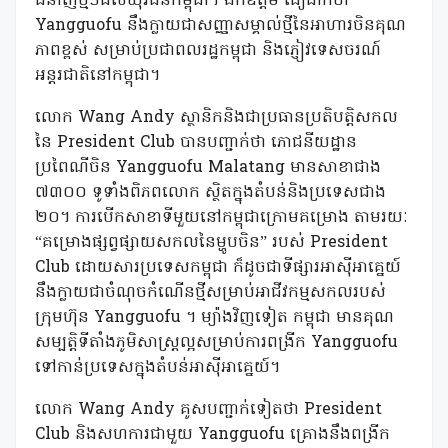
ជំនាញថ្មីៗដល់យុវជនកម្ពុជា។ ឯកឧត្តម ជឿជាក់ថា
Yangguofu នឹងក្លាយជាសញ្ញាសម្គាល់ថ្មីនៃអាហារចិនគុណ
ភាពខ្ពស់ សម្រាប់ប្រជាពលរដ្ឋកម្ពុជា និងភ្ញៀវទេសចរណ៍
អន្តរជាតិនៅកម្ពុជា។
លោក Wang Andy ស្ថានិកនិងជាប្រធានប្រតិបត្តិសកល
នៃ President Club បានបញ្ជាក់ថា ភោជនីយដ្ឋាន
ប្រពៃណីចិន Yangguofu Malatang មានសាខាជាង
៧៣០០ ទូទាំងពិភពលោក ស្ថិតក្នុងតំបន់និងប្រទេសជាង
២០។ ការបើកសាខាទីមួយនៅកម្ពុជាក្រោមគម្រោង តាមរយៈ
“គម្រោងផ្សព្វផ្សាយសកលនៃម្ហូបចិន” របស់ President
Club ដោយសារប្រទេសកម្ពុជា ក៏ដូចជាទីផ្សារអាស៊ីអាគ្នេយ៍
នឹងក្លាយជាចំណុចកំណើនថ្មីសម្រាប់អាជីវកម្មសកលរបស់
ក្រុមហ៊ុន Yangguofu ។ ម្យ៉ាងវិញទៀត​ កម្ពុជា មានគុណ​
សម្បត្តិ​ទីតាំងភូមិសាស្ត្រ​ល្អ​សម្រាប់​ការ​ពង្រីក​ ​Yangguofu
ទៅ​កាន់​ប្រទេស​ក្នុង​តំបន់​​អាស៊ីអាគ្នេយ៍។
លោក Wang Andy គូសបញ្ជាក់ទៀតថា President
Club និងសហការជាមួយ Yangguofu គ្រោងនឹងពង្រីក