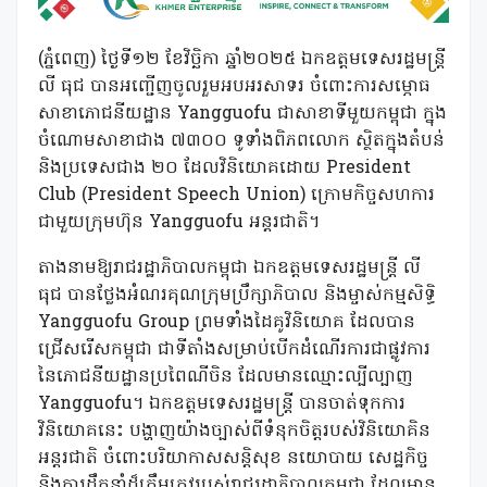
(ភ្នំពេញ) ថ្ងៃទី១២ ខែវិច្ឆិកា ឆ្នាំ២០២៥ ឯកឧត្តមទេសរដ្ឋមន្រ្តី
លី ធុជ បានអញ្ជើញចូលរួមអបអរសាទរ ចំពោះការសម្ភោធ
សាខាភោជនីយដ្ឋាន Yangguofu ជាសាខាទីមួយកម្ពុជា ក្នុង
ចំណោមសាខាជាង ៧៣០០ ទូទាំងពិភពលោក ស្ថិតក្នុងតំបន់
និងប្រទេសជាង ២០ ដែលវិនិយោគដោយ President
Club (President Speech Union)​ ក្រោម​កិច្ច​សហការ​
ជាមួយ​ក្រុមហ៊ុន​ Yangguofu​ អន្តរជាតិ​។
តាងនាមឱ្យរាជរដ្ឋាភិបាលកម្ពុជា ឯកឧត្តមទេសរដ្ឋមន្រ្តី លី
ធុជ បានថ្លែងអំណរគុណក្រុមប្រឹក្សាភិបាល និងម្ចាស់កម្មសិទ្ធិ
Yangguofu Group ព្រមទាំងដៃគូវិនិយោគ ដែលបាន
ជ្រើសរើសកម្ពុជា ជាទីតាំងសម្រាប់បើកដំណើរការជាផ្លូវការ
នៃភោជនីយដ្ឋានប្រពៃណីចិន ដែលមានឈ្មោះល្បីល្បាញ
Yangguofu។ ឯកឧត្តមទេសរដ្ឋមន្រ្តី បានចាត់ទុកការ
វិនិយោគនេះ បង្ហាញយ៉ាងច្បាស់ពីទំនុកចិត្តរបស់វិនិយោគិន
អន្តរជាតិ ចំពោះបរិយាកាសសន្ដិសុខ នយោបាយ សេដ្ឋកិច្ច
និងការដឹកនាំដ៏ត្រឹមត្រូវរបស់រាជរដ្ឋាភិបាលកម្ពុជា ដែលមាន