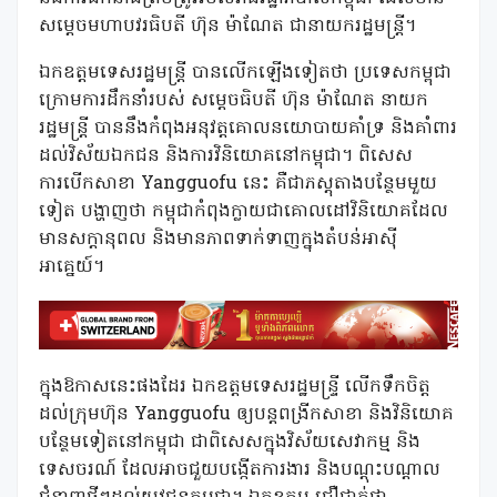
សម្តេចមហាបវរធិបតី ហ៊ុន ម៉ាណែត ជានាយករដ្ឋមន្រ្តី។
ឯកឧត្តមទេសរដ្ឋមន្រ្តី បានលើកឡើងទៀតថា ប្រទេសកម្ពុជា
ក្រោមការដឹកនាំរបស់ សម្តេចធិបតី ហ៊ុន ម៉ាណែត នាយក
រដ្ឋមន្រ្តី បាននឹងកំពុងអនុវត្តគោលនយោបាយគាំទ្រ និងគាំពារ
ដល់វិស័យឯកជន និងការវិនិយោគនៅកម្ពុជា។ ពិសេស
ការបើកសាខា Yangguofu នេះ គឺជាភស្តុតាងបន្ថែមមួយ
ទៀត បង្ហាញថា កម្ពុជាកំពុងក្លាយជាគោលដៅវិនិយោគដែល
មានសក្ដានុពល និងមានភាពទាក់ទាញក្នុងតំបន់អាស៊ី
អាគ្នេយ៍។
ក្នុងឱកាសនេះផងដែរ ឯកឧត្តមទេសរដ្ឋមន្រ្ទី លើកទឹកចិត្ត
ដល់ក្រុមហ៊ុន Yangguofu ឲ្យបន្តពង្រីកសាខា និងវិនិយោគ
បន្ថែមទៀតនៅកម្ពុជា ជាពិសេសក្នុងវិស័យសេវាកម្ម និង
ទេសចរណ៍ ដែលអាចជួយបង្កើតការងារ និងបណ្តុះបណ្តាល