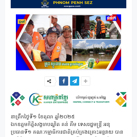
នាព្រឹកថ្ងៃទី១ ខែតុលា ឆ្នាំ២០២៥
ឯកឧត្តមកិត្តិសង្គហបណ្ឌិត គន់ គីម ទេសរដ្ឋមន្ត្រី អនុ
ប្រធានទី១ គណៈកម្មាធិការជាតិគ្រប់គ្រងគ្រោះអន្តរាយ បាន