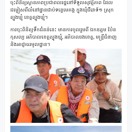
ចុះពិនិត្យស្ថានភាពប្រជាពលរដ្ឋនៅទីទួលសុវត្ថិភាព ដែល
ជម្លៀសពីលំនៅដ្ឋានជាប់ទន្លេមេគង្គ ក្នុងឃុំជីរោទ៍១ ស្រុក
ត្បូងឃ្មុំ ខេត្តត្បូងឃ្មុំ។
ការចុះពិនិត្យទឹកជំនន់នេះ មានការចូលរួមពី ឯកឧត្តម ប៉ែន
កុសល្យ អភិបាលខេត្តត្បូងឃ្មុំ, អភិបាលរងខេត្ត, មន្រ្តីជំនាញ
និងអាជ្ញាធរមូលដ្ឋាន។