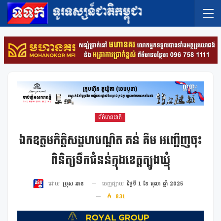
ព័ត៌មានជាតិ
ឯកឧត្តមកិត្តិសង្គហបណ្ឌិត គន់ គីម អញ្ជើញចុះ
ពិនិត្យទឹកជំនន់ក្នុងខេត្តត្បូងឃ្មុំ
ចេញផ្សាយ
ថ្ងៃទី 1 ខែ តុលា ឆ្នាំ 2025
ដោយ
ប្រុស អាន
831