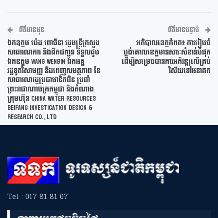
ព័ត៌មានមុន
ព័ត៌មានបន្ទាប់
ឯកឧត្តម ប៉េង ពោធិ៍នា រដ្ឋមន្ត្រីក្រសួង
អភិបាលខេត្តកំពត៖ ការរៀបចំ
សាធារណការ និងដឹកជញ្ជូន ទទួលជួប
ប្លង់គោលខេត្តមានសារៈសំខាន់បំផុត
ឯកឧត្តម Wang Wenbin ឯកអគ្គ
ដើម្បីសម្រេចបានការអភិវឌ្ឍលើគ្រប់
រដ្ឋទូតវិសាមញ្ញ និងពេញសមត្ថភាព នៃ
វិស័យទៅអនាគត
សាធារណរដ្ឋប្រជាមានិតចិន ប្រចាំ
ព្រះរាជាណាចក្រកម្ពុជា និងតំណាង
ក្រុមហ៊ុន China Water Resources
Beifang Investigation Design &
Research Co., Ltd
Tel : 017 81 81 07