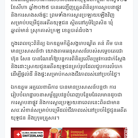
ខែសីហា ឆ្នាំ២០២៥ បានអញ្ជើញត្រួតពិនិត្យការស្ថាបនាផ្លូវ
និងការសាងសង់ផ្ទះ ព្រមទាំងការស្តារប្រឡាយឡើងវិញ
សម្រាប់បម្រើជូនអតីតយុទ្ធជន ស្ថិតនៅភូមិព្រៃសិន ឃុំ
ឆ្នាល់មាន់ ស្រុកគាស់ក្រឡ ខេត្តបាត់ដំបង។
ក្នុងពេលចុះពិនិត្យ ឯកឧត្តមកិត្តិសង្គហបណ្ឌិត គន់ គីម បាន
មានប្រសាសន៍ថា យោងតាមអនុសាសន៍របស់សម្តេចតេជោ
ហ៊ុន សែន បានណែនាំឱ្យបន្តការពិនិត្យលើតម្រូវការជាក់ស្តែង
និងដោះស្រាយជូនអតីតយុទ្ធជនគ្រប់រូបដែលជួបការលំបាក
ដើម្បីផ្តល់ដី និងផ្ទះសម្រាប់កសាងជីវភាពរស់នៅប្រចាំថ្ងៃ។
ឯកឧត្តម អគ្គលេខាធិការ បានមានប្រសាសន៍បន្តថា ការ
រៀបចំហេដ្ឋារចនាសម្ព័ន្ធរូបវន្តបំពេញបន្ថែមដែលមានដូចជា
ការស្ថាបនាផ្លូវ និងការស្តារប្រឡាយនាពេលនេះពិតជាមាន
សារៈសំខាន់សម្រាប់បម្រើដល់ជីវភាពរស់នៅប្រចាំថ្ងៃជូនអតីត
យុទ្ធជន និងក្រុមគ្រួសារ។