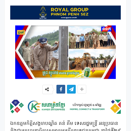
ឯកឧត្តមកិត្តិសង្គហបណ្ឌិត គន់ គីម ទេសរដ្ឋមន្ត្រី អនុប្រធាន
និងជាអគ្គលេខាធិការសមាគមអតីតយុទ្ធជនកម្ពុជា នាថ្ងៃទី២៩