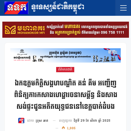
ព័ត៌មានជាតិ
ឯកឧត្តមកិត្តិសង្គហបណ្ឌិត គន់ គីម អញ្ជើញ
ពិនិត្យការកសាងហេដ្ឋារចនាសម្ព័ន្ធ និងសាង
សង់ផ្ទះជូនអតីតយុទ្ធជននៅខេត្តបាត់ដំបង
ចេញផ្សាយ
ថ្ងៃទី 29 ខែ សីហា ឆ្នាំ 2025
ដោយ
ប្រុស អាន
1,005