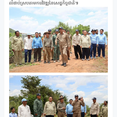
លំដាប់ស្របតាមការវិវឌ្ឍនៃសេដ្ឋកិច្ចជាតិ៕