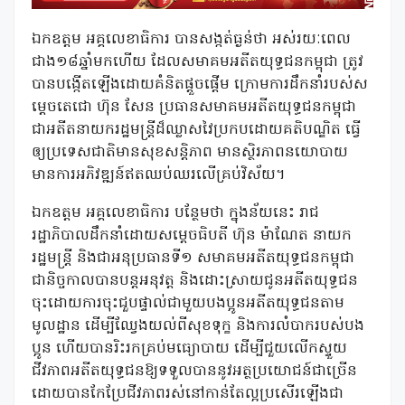
ឯកឧត្តម អគ្គលេខាធិការ បានសង្កត់ធ្ងន់ថា អស់រយៈពេល
ជាង១៨ឆ្នាំមកហើយ ដែលសមាគមអតីតយុទ្ធជនកម្ពុជា ត្រូវ
បានបង្កើតឡើងដោយគំនិតផ្តួចផ្តើម ក្រោមការដឹកនាំរបស់ស
ម្តេចតេជោ ហ៊ុន សែន ប្រធានសមាគមអតីតយុទ្ធជនកម្ពុជា
ជាអតីតនាយករដ្ឋមន្រ្តីដ៏ឈ្លាសវៃប្រកបដោយគតិបណ្ឌិត ធ្វើ
ឲ្យប្រទេសជាតិមានសុខសន្តិភាព មានស្ថិរភាពនយោបាយ
មានការអភិវឌ្ឍន៍ឥតឈប់ឈរលើគ្រប់វិស័យ។
ឯកឧត្តម អគ្គលេខាធិការ បន្ថែមថា ក្នុងន័យនេះ រាជ
រដ្ឋាភិបាលដឹកនាំដោយសម្តេចធិបតី ហ៊ុន ម៉ាណែត នាយក
រដ្ឋមន្រ្តី និងជាអនុប្រធានទី១ សមាគមអតីតយុទ្ធជនកម្ពុជា
ជានិច្ចកាលបានបន្តអនុវត្ត និងដោះស្រាយជូនអតីតយុទ្ធជន
ចុះដោយការចុះជួបផ្ទាល់ជាមួយបងប្អូនអតីតយុទ្ធជនតាម
មូលដ្ឋាន ដើម្បីឈ្វែងយល់ពីសុខទុក្ខ និងការលំបាករបស់បង
ប្អូន ហើយបានរិះរកគ្រប់មធ្យោបាយ ដើម្បីជួយលើកស្ទួយ
ជីវភាពអតីតយុទ្ធជនឱ្យទទួលបាននូវអត្ថប្រយោជន៍ជាច្រើន
ដោយបានកែប្រែជីវភាពរស់នៅកាន់តែល្អប្រសើរឡើងជា