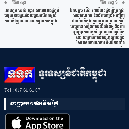
ព័ត៌មានមុន
ព័ត៌មានបន្ទាប់
ឯកឧត្តម ហេង សួរ៖ សាធារណរដ្ឋកូរ៉េ
ឯកឧត្តម ប៉េង ពោធិ៍នា រដ្ឋមន្ត្រីក្រសួង
ជាប្រទេសមួយដែល​ជួយលើក​កម្ពស់​
សាធារណការ និងដឹកជញ្ជូន អញ្ជើញ
ការអភិវឌ្ឍធនធានមនុស្សរបស់កម្ពុជា
ជាអធិបតីក្នុងវគ្គបណ្តុះបណ្តាល ស្តីពី
បច្ចេកទេសក្នុងការផលិតវីដេអូ និងការ
ប្រើប្រាស់បច្ចេកវិទ្យាបញ្ញាសិប្បនិម្មិត
(AI) សម្រាប់ការងារផ្សព្វផ្សាយក្នុង
វិស័យសាធារណការ និងដឹកជញ្ជូន
Tel : 017 81 81 07
ទាញយកឥតគិតថ្លៃ