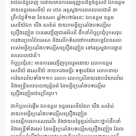
រាជធានីភំ្នពេញ ៖ដោយមានការអនុញ្ញាតដ៏ខ្ពង់ខ្ពស់ពី ឯកឧត្តម
នាយឧត្តមសេនីយ៍ ស ថេត អគ្គស្នងការនគរបាលជាតិ នា
ព្រឹកថ្ងៃទី១៣ ខែឧសភា ឆ្នាំ២០២៦នេះ ឯកឧត្តម ឧត្តម
សេនីយ៍ឯក ឃឹង សារ៉ាត់ នាយកមន្ទីរប្រឆាំងបទល្មើស
គ្រឿងញៀន បានអញ្ជើញជាអធិបតី ដឹកនាំកិច្ចប្រជុំបូកសរុប
ការងារប្រចាំខែមេសា និងលើកទិសដៅការងារបន្តខែឧសភា
របស់មន្ទីរប្រឆាំងបទល្មើសគ្រឿងញៀន នៅអគ្គស្នងការដ្ឋាន
នគរបាលជាតិ។
កិច្ចប្រជុំនេះ មានការអញ្ជើញចូលរួមដោយ លោកឧត្តម
សេនីយ៍ វរសេនីយ៍ នាយករងមន្ទីរ ទទួលផែន លោកនាយ
ការិយាល័យទាំង១១ក លោក-លោកស្រីនាយរងការិយាល័យ
និងមន្ត្រីនគរបាលយុត្តិធម៌ នៃមន្ទីរប្រឆាំងបទល្មើស
គ្រឿងញៀនជាច្រើនរូប។
ជាកិច្ចចាប់ផ្តើម ឯកឧត្ដម ឧត្ដមសេនីយ៍ឯក ឃឹង សារ៉ាត់
នាយកមន្ទីរប្រឆាំងបទល្មើសគ្រឿងញៀន
បានធ្វើការកោតសរសើរ និងវាយតម្លៃខ្ពស់ចំពោះថ្នាក់ដឹកនាំ
និងមន្ត្រីទាំងអស់ នៃមន្ទីរប្រឆាំងបទល្មើសគ្រឿងញៀន ដែល