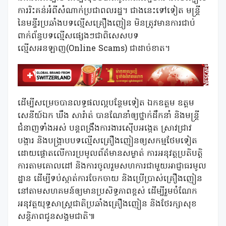
ការរិះគន់អំពីសំណាក់ប្រជាពលរដ្ឋ។ ជាងនេះទៅទៀត មន្រ្តី
នៃមន្ទីរប្រឆាំងបទល្មើសគ្រឿងញៀន មិនត្រូវមានការជាប់
ពាក់ព័ន្ធបទល្មើសផ្សេងៗជាពិសេសបទ
ល្មើសអនឡាញ(Online Scams) ជាដាច់ខាត។
ដើម្បីសម្រេចបានលទ្ធផលល្អបន្ថែមទៀត ឯកឧត្តម ឧត្តម
សេនីយ៍ឯក ឃឹង សារ៉ាត់ បានណែនាំឲ្យថ្នាក់ដឹកនាំ និងមន្រ្តី
ជំនាញទាំងអស់ បន្តពង្រឹងការងារស៊ើបអង្កេត ស្រាវជ្រាវ
បង្ការ និងបង្រ្កាបបទល្មើសគ្រឿងញៀនឲ្យសកម្មថែមទៀត
ដោយផ្តោតលើការប្រមូលព័ត៌មានសម្ងាត់ ការអនុវត្តប្រតិបត្តិ
ការតាមគោលដៅ និងការចូលរួមសហការជាមួយអាជ្ញាធរមូល
ដ្ឋាន ដើម្បីទប់ស្កាត់ការចែកចាយ និងប្រើប្រាស់គ្រឿងញៀន
នៅតាមសហគមន៍ឲ្យមានប្រសិទ្ធភាពខ្ពស់ ដើម្បីរួមចំណែក
អនុវត្តយុទ្ធសាស្ត្រជាតិប្រឆាំងគ្រឿងញៀន និងថែរក្សាសុខ
សន្តិភាពជូនសង្គមជាតិ៕