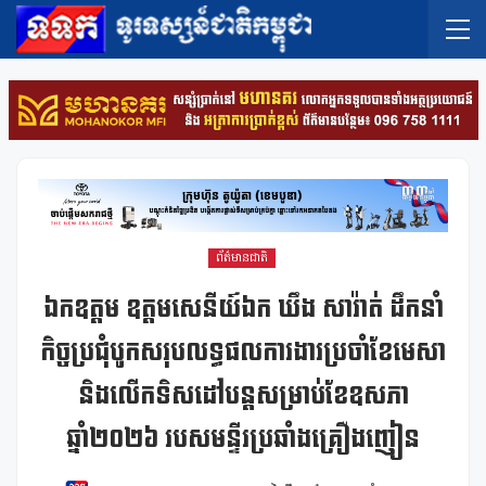
ព័ត៌មានជាតិ
ឯកឧត្ដម ឧត្ដមសេនីយ៍ឯក ឃឹង សារ៉ាត់ ដឹកនាំ
កិច្ចប្រជុំបូកសរុបលទ្ធផលការងារប្រចាំខែមេសា
និងលើកទិសដៅបន្តសម្រាប់ខែឧសភា
ឆ្នាំ២០២៦ របសមន្ទីរប្រឆាំងគ្រឿងញៀន