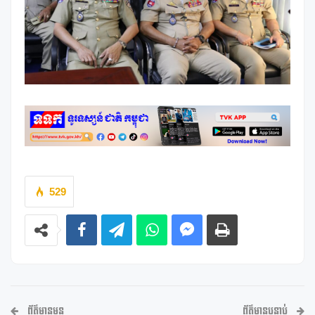
529
ព័ត៌មានមុន
ព័ត៌មានបន្ទាប់