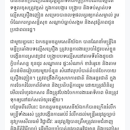
បានខិតខំប្រឹងប្រែងអនុវត្តតួនាទីភារកិច្ចប្រកបដោយស្មារតី
ទទួលខុសត្រូវខ្ពស់ ក្នុងការបង្ការ បង្រ្កាប និងទប់ស្កាត់បទ
ល្មើសគ្រឿងញៀន សម្រេចបានលទ្ធផលគួរឲ្យកត់សម្គាល់ រួម
ចំណែករក្សាសន្តិសុខ សណ្តាប់ធ្នាប់សង្គម និងសុវត្ថិភាពជូន
ប្រជាពលរដ្ឋ។
ជាមួយគ្នានេះ ឯកឧត្តមឧត្តមសេនីយ៍ឯក បានណែនាំមន្រ្តីនៃ
មន្ទីប្រឆាំងបទល្មើសគ្រឿង ត្រូវបន្តការងារប្រចាំថ្ងៃរបស់ខ្លួន
បង្កើនការស្រាវជ្រាវ បង្ក្រាបបទល្មើសនៅតាមទីតាំងដូចជា
ក្លិបកំសាន្ត ខុនដូរ សណ្ឋាគារ ផ្ទះសំណាក់ ខារ៉ាអូខេ និងតាម
តំបន់មិនរៀបរយមួយចំនួន សំដៅលុបបំបាត់តំបន់ចែកចាយ
គ្រឿងញៀន។ ត្រូវពង្រឹងកិច្ចសហការជាតិ និងអន្តរជាតិ ក្នុង
ការចែករំលែកព័ត៌មាន និងប្រតិបត្តិការរួម ដោយត្រូវពិនិត្យ
មើលលំហូរឯកសារ នឹងត្រូវបែងចែកការងារអាទិភាព មិនត្រូវ
ទុកឲ្យនៅដក់សល់យូរឡើយ។
បន្ថែមពីលើនេះ ឯកឧត្តមឧត្តមសេនីយ៍ឯកក៏បានក្រើនរំលឹក
មន្រ្តីទាំងអស់ ត្រូវបង្កើនការអប់រំ រំលឹកដល់មន្ត្រីអនុវត្តច្បាប់
នូវក្រមសីលធម៌ វិជ្ជាជីវៈ អនុវត្តឱ្យបានត្រឹមត្រូវតាមជំនាញ
និងនីតិវិធីច្បាប់ ដើម្បីលុបបំបាត់នូវភាពអវិជ្ជមាន និងបញ្ចៀស