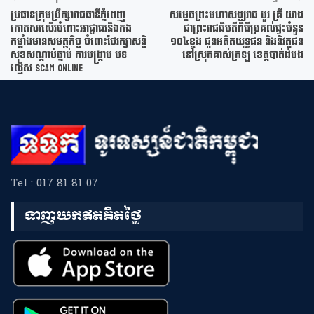
ប្រធានក្រុមប្រឹក្សារាជធានីភ្នំពេញ
សម្តេចព្រះមហាសង្ឃរាជ បួរ គ្រី យាង
កោតសរសើរចំពោះអាជ្ញាធរនិងកង
ជាព្រះរាជធិបតីពិធីប្រគល់ផ្ទះចំនួន
កម្លាំងមានសមត្ថកិច្ច ចំពោះថែរក្សាសន្តិ
១០៤ខ្នង ជូនអតីតយុទ្ធជន និងនិវត្តជន
សុខសណ្តាប់ធ្នាប់ ការបង្ក្រាប បទ
នៅស្រុកគាស់ក្រឡ ខេត្តបាត់ដំបង
ល្មើស Scam Online
Tel : 017 81 81 07
ទាញយកឥតគិតថ្លៃ