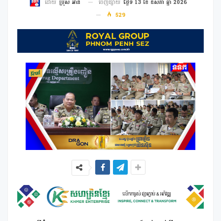
ចេញផ្សាយ
ថ្ងៃទី 13 ខែ ឧសភា ឆ្នាំ 2026
ដោយ
ប្រុស អាន
529