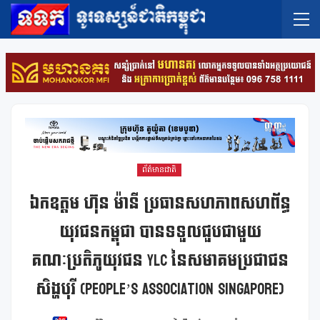
ព័ត៌មានជាតិ
ឯកឧត្ដម ហ៊ុន ម៉ានី ប្រធានសហភាពសហព័ន្ធ
យុវជនកម្ពុជា បានទទួលជួបជាមួយ
គណៈប្រតិភូយុវជន YLC នៃសមាគមប្រជាជន
សិង្ហបុរី (People’s Association Singapore)