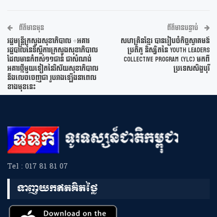
ព័ត៌មានមុន
ព័ត៌មានបន្ទាប់
រដ្ឋមន្ត្រីក្រសួងសុខាភិបាល ÷អគារ
សហគ្រិនខ្មែរ បានរៀបចំកិច្ចស្វាគមន៍
រដ្ឋបាលនៃទីស្តីការក្រសួងសុខាភិបាល
ប្រតិភូ និស្សិតនៃ Youth Leaders
ដែលមានកំពស់១១ជាន់ ជាសំណង់
Collective Program (YLC) មកពី
អគារថ្មីមួយទៀតនៃវិស័យសុខាភិបាល
ប្រទេសសិង្ហបុរី
នឹងលេចចេញជា រូបរាងឡើងនាពេល
ខាងមុខនេះ
Tel : 017 81 81 07
ទាញយកឥតគិតថ្លៃ