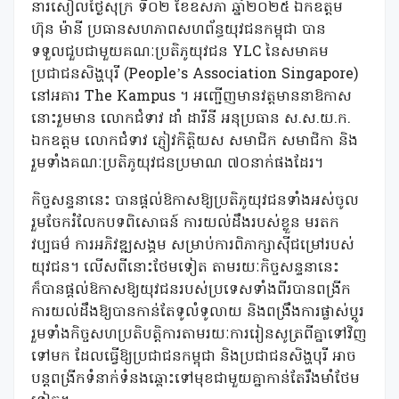
នារសៀលថ្ងៃសុក្រ ទី០២ ខែឧសភា ឆ្នាំ២០២៥ ឯកឧត្ដម
ហ៊ុន ម៉ានី ប្រធានសហភាពសហព័ន្ធយុវជនកម្ពុជា បាន
ទទួលជួបជាមួយគណៈប្រតិភូយុវជន YLC នៃសមាគម
ប្រជាជនសិង្ហបុរី (People’s Association Singapore)
នៅអគារ The Kampus ។ អញ្ជើញមានវត្តមាននាឱកាស
នោះរួមមាន លោកជំទាវ ដាំ ដារីនី អនុប្រធាន ស.ស.យ.ក.
ឯកឧត្តម លោកជំទាវ ភ្ញៀវកិត្តិយស សមាជិក សមាជិកា និង
រួមទាំងគណៈប្រតិភូយុវជនប្រមាណ ៧០នាក់ផងដែរ។
កិច្ចសន្ទនានេះ បានផ្ដល់ឱកាសឱ្យប្រតិភូយុវជនទាំងអស់ចូល
រួមចែករំលែកបទពិសោធន៍ ការយល់ដឹងរបស់ខ្លួន មរតក
វប្បធម៌ ការអភិវឌ្ឍសង្គម សម្រាប់ការពិភាក្សាស៊ីជម្រៅរបស់
យុវជន។ លើសពីនោះថែមទៀត តាមរយៈកិច្ចសន្ទនានេះ
ក៏បានផ្ដល់ឱកាសឱ្យយុវជនរបស់ប្រទេសទាំងពីរបានពង្រីក
ការយល់ដឹងឱ្យបានកាន់តែទូលំទូលាយ និងពង្រឹងការផ្លាស់ប្តូរ
រួមទាំងកិច្ចសហប្រតិបត្តិការតាមរយៈការរៀនសូត្រពីគ្នាទៅវិញ
ទៅមក ដែលធ្វើឱ្យប្រជាជនកម្ពុជា និងប្រជាជនសិង្ហបុរី អាច
បន្តពង្រីកទំនាក់ទំនងឆ្ពោះទៅមុខជាមួយគ្នាកាន់តែរឹងមាំថែម