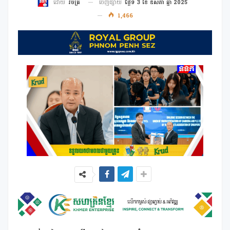
ចេញផ្សាយ
ថ្ងៃទី 3 ខែ ឧសភា ឆ្នាំ 2025
ដោយ
វិចិត្រ
1,466