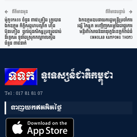
ព័ត៌មានមុន
ព័ត៌មានបន្ទាប់
ម៉ូតូSmass ចំនួន ៣៥គ្រឿង ត្រូវបាន
ឯកឧត្ដមឧបនាយករដ្ឋមន្រ្តីប្រចាំការ
ឯកឧត្តម កិត្តិសង្គហបណ្ឌិត ហ៊ីង
វង្សី វិស្សុត អញ្ជើញសម្ពោធជាផ្លូវការ
ប៊ុនហៀង ផ្តល់ជូនសិស្សប្រឡងជាប់
មន្ទីរពិសោធន៍នវានុវត្តន៍ខេត្តកំពង់ធំ
និទ្ទេសA ទូទាំងស្រុកកណ្តាលស្ទឹង
(InnoLab Kampong Thom)
ចំនួន ៣៥នាក់
Tel : 017 81 81 07
ទាញយកឥតគិតថ្លៃ