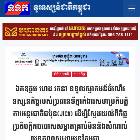
ព័ត៌មានជាតិ
សេដ្ឋកិច្ច
ឯកឧត្ដម ហេង រតនា ទទួលស្វាគមន៍ដំណើរ
ទស្សនកិច្ចរបស់ប្រធានទីភ្នាក់ងារសហប្រតិបត្តិ
ការអន្តរជាតិជប៉ុន(JICA) ដើម្បីស្វែងយល់ពីកិច្ច
ប្រតិបត្តិការបោសសម្អាតគ្រាប់មីននិងសំណល់
យុទ្ធភណ្ឌសង្គ្រាមនៅកម្ពុជា…..