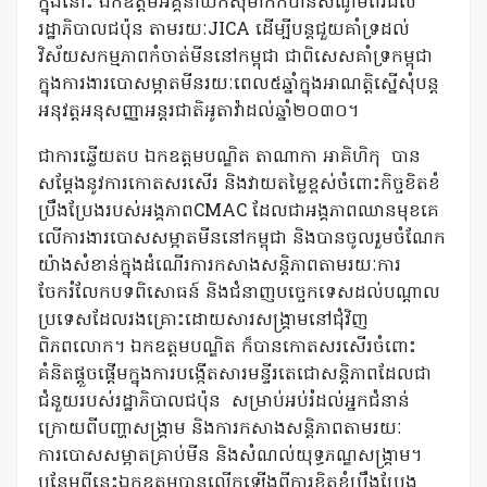
ក្នុងនោះ ឯកឧត្តមអគ្គនាយកស៊ីម៉ាក់ក៏បានសំណូមពរដល់
រដ្ឋាភិបាលជប៉ុន តាមរយៈJICA ដើម្បីបន្ដជួយគាំទ្រដល់
វិស័យសកម្មភាពកំចាត់មីននៅកម្ពុជា ជាពិសេសគាំទ្រកម្ពុជា
ក្នុងការងារបោសម្អាតមីនរយៈពេល៥ឆ្នាំក្នុងអាណត្តិស្នើសុំបន្ត
អនុវត្តអនុសញ្ញាអន្ដរជាតិអូតាវ៉ាដល់ឆ្នាំ២០៣០។
ជាការឆ្លើយតប ឯកឧត្តមបណ្ឌិត តាណាកា អាគិហិកុ បាន
សម្តែងនូវការកោតសរសើរ និងវាយតម្លៃខ្ពស់ចំពោះកិច្ចខិតខំ
ប្រឹងប្រែងរបស់អង្គភាពCMAC ដែលជាអង្គភាពឈានមុខគេ
លើការងារបោសសម្អាតមីននៅកម្ពុជា និងបានចូលរួមចំណែក
យ៉ាងសំខាន់ក្នុងដំណើរការកសាងសន្ដិភាពតាមរយៈការ
ចែករំលែកបទពិសោធន៍ និងជំនាញបច្ចេកទេសដល់បណ្ដាល
ប្រទេសដែលរងគ្រោះដោយសារសង្គ្រាមនៅជុំវិញ
ពិភពលោក។ ឯកឧត្តមបណ្ឌិត ក៏បានកោតសរសើរចំពោះ
គំនិតផ្តួចផ្តើមក្នុងការបង្កើតសារមន្ទីរតេជោសន្តិភាពដែលជា
ជំនួយរបស់រដ្ឋាភិបាលជប៉ុន សម្រាប់អប់រំដល់អ្នកជំនាន់
ក្រោយពីបញ្ហាសង្រ្គាម និងការកសាងសន្តិភាពតាមរយៈ
ការបោសសម្អាតគ្រាប់មីន និងសំណល់យុទ្ធភណ្ឌសង្រ្គាម។
បន្ថែមពីនេះឯកឧត្តមបានលើកឡើងពីការខិតខំប្រឹងប្រែង