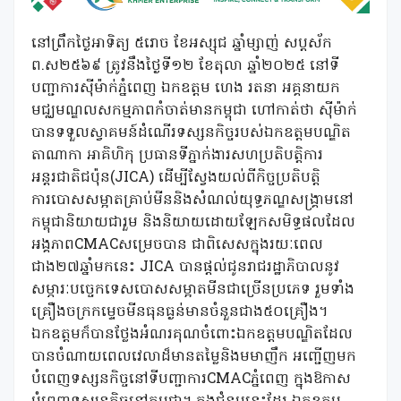
នៅព្រឹកថ្ងៃអាទិត្យ ៥រោច ខែអស្សុជ ឆ្នាំម្សាញ់ សប្តស័ក
ព.ស២៥៦៩ ត្រូវនឹងថ្ងៃទី១២ ខែតុលា ឆ្នាំ២០២៥ នៅទី
បញ្ជាការស៊ីម៉ាក់ភ្នំពេញ ឯកឧត្តម ហេង រតនា អគ្គនាយក
មជ្ឈមណ្ឌលសកម្មភាពកំចាត់មានកម្ពុជា ហៅកាត់ថា ស៊ីម៉ាក់
បានទទួលស្វាគមន៍ដំណើរទស្សនកិច្ចរបស់ឯកឧត្តមបណ្ឌិត
តាណាកា អាគិហិកុ ប្រធានទីភ្នាក់ងារសហប្រតិបត្តិការ
អន្តរជាតិជប៉ុន(JICA) ដើម្បីស្វែងយល់ពីកិច្ចប្រតិបត្តិ
ការបោសសម្អាតគ្រាប់មីននិងសំណល់យុទ្ធភណ្ឌសង្គ្រាមនៅ
កម្ពុជានិយាយជារួម និងនិយាយដោយឡែកសមិទ្ធផលដែល
អង្គភាពCMACសម្រេចបាន ជាពិសេសក្នុងរយៈពេល
ជាង២៧ឆ្នាំមកនេះ JICA បានផ្តល់ជូនរាជរដ្ឋាភិបាលនូវ
សម្ភារៈបច្ចេកទេសបោសសម្អាតមីនជាច្រេីនប្រភេទ រួមទាំង
គ្រឿងចក្រកម្ទេចមីនធុនធ្ងន់មានចំនួនជាង៥០គ្រឿង។
ឯកឧត្តមក៏បានថ្លែងអំណរគុណចំពោះឯកឧត្តមបណ្ឌិតដែល
បានចំណាយពេលវេលាដ៏មានតម្លៃនិងមមាញឹក អញ្ជើញមក
បំពេញទស្សនកិច្ចនៅទីបញ្ជាការCMACភ្នំពេញ ក្នុងឱកាស