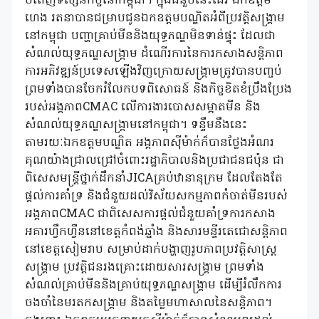
បំពេញទស្សនកិច្ចនៅកម្ពុជា។ ក្នុងជំនួបនេះដែរ ឯកឧត្តម
ហេង រតនាបានជម្រាបជូនឯកឧត្តមបណ្ឌិតអំពីប្រវត្តិសង្គ្រាម
នៅកម្ពុជា បញ្ហាគ្រាប់មីននិងយុទ្ធភណ្ឌមិនទាន់ផ្ទុះ ដែលជា
សំណល់យុទ្ធភណ្ឌសង្គ្រាម ដំណើរការនៃការកសាងសន្តិភាព
ការអភិវឌ្ឍន៍ប្រទេសឡើងវិញក្រោយសង្គ្រាមត្រូវបានបញ្ចប់
ព្រមទាំងបានចែករំលែកបទពិសោធន៍ និងកិច្ចខិតខំប្រឹងប្រែង
របស់អង្គភាពCMAC លើការងារបោសសម្អាតមីន និង
សំណល់យុទ្ធភណ្ឌសង្គ្រាមនៅកម្ពុជា។ ទន្ទឹមនឹងនេះ
តាមរយៈឯកឧត្តមបណ្ឌិត អង្គភាពស៊ីម៉ាក់ក៏បានថ្លែងអំណរ
គុណយ៉ាងជ្រាលជ្រៅចំពោះរដ្ឋាភិបាលនិងប្រជាជនជប៉ុន ជា
ពិសេសមន្ត្រីថ្នាក់ដឹកនាំJICAគ្រប់ឋានានុក្រម ដែលតែងតែ
ផ្ដល់ការគាំទ្រ និងជំនួយដល់វិស័យសកម្មភាពកំចាត់មីនរបស់
អង្គភាពCMAC ជាពិសេសការផ្ដល់ជំនួយគាំទ្រការកសាង
អគារហ្វឹកហ្វឺននៅខេត្តកំពង់ឆ្នាំង និងសារមន្ទីរតេជោសន្ដិភាព
នៅខេត្តសៀមរាប សម្រាប់ដាក់បង្ហាញរូបភាពប្រវត្តិសាស្ត្រ
សង្គ្រាម ប្រវត្តិជនរងគ្រោះដោយសារសង្គ្រាម ព្រមទាំង
សំណល់គ្រាប់មីននិងគ្រាប់យុទ្ធភណ្ឌសង្គ្រាម ដើម្បីរំលឹកការ
ចងចាំនៃមរតកសង្គ្រាម និងតម្លៃមហាសាលនៃសន្តិភាព។