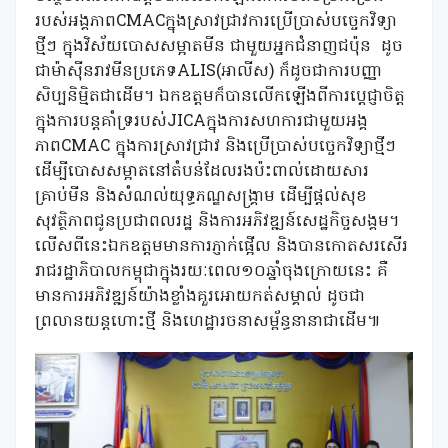
របស់អង្គភាពCMACក្នុងស្រាវជ្រាវការប្រើប្រាស់បច្ចេកវិទ្យា
ថ្មីៗ ក្នុងវិស័យបោសសម្អាតមីន ជាមួយអ្នកជំនាញជប៉ុន ដូច
ជាម៉ាស៊ីនរាវមីនប្រភេទALIS(អាលីស) ក៏ដូចជាការបញ្ញា
សិប្បនិម្មិតជាដើម។ ឯកឧត្តមក៏បានលើកឡើងពីការប្ដេជ្ញាចិត្ត
ក្នុងការបន្តគាំទ្ររបស់JICAក្នុងការសហការជាមួយអង្គ
ភាពCMAC ក្នុងការស្រាវជ្រាវ និងប្រើប្រាស់បច្ចេកវិទ្យាថ្មីៗ
ដើម្បីបោសសម្អាតនៅតំបន់ដែលរងប៉ះពាល់ដោយសារ
គ្រាប់មីន និងសំណល់យុទ្ធភណ្ឌសង្គ្រាម ដើម្បីផ្តល់សុខ
សុវត្ថិភាពជូនប្រជាពលរដ្ឋ និងការអភិវឌ្ឍន៍សេដ្ឋកិច្ចសង្គម។
លើសពីនេះឯកឧត្តមមានការភ្ញាក់ផ្អើល និងបានកោតសរសើរ
រាជរដ្ឋាភិបាលកម្ពុជាក្នុងរយៈពេល១០ឆ្នាំចុងក្រោយនេះ គឺ
មានការអភិវឌ្ឍន៍យ៉ាងខ្លាំងគួរអោយកត់សម្គាល់ ដូចជា
ព្រលានយន្តហោះថ្មី និងហេដ្ឋារចនាសម្ព័ន្ធនានាជាដើម៕