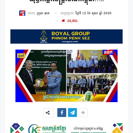
ចេញផ្សាយ
ថ្ងៃទី 12 ខែ តុលា ឆ្នាំ 2025
ដោយ
ប្រុស អាន
26,851