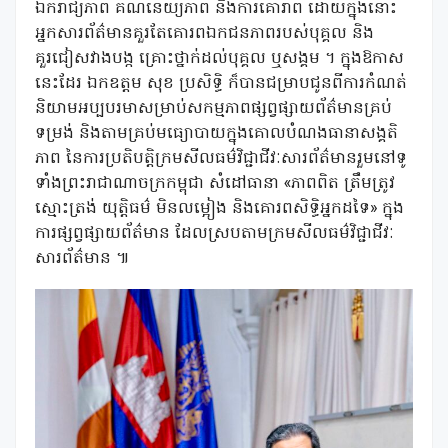
ឯករាជ្យភាព គណនេយ្យភាព និងការគោរាព ដោយក្នុងនោះ
អ្នកសារព័ត៌មានគួរតែគោរពឯកជនភាពរបស់បុគ្គល និង
គួរជៀសវាងបង្ក គ្រោះថ្នាក់ដល់បុគ្គល ឬសង្គម ។ ក្នុងឱកាស
នេះដែរ ឯកឧត្តម សុខ ប្រសិទ្ធិ ក៏បានជម្រាបជូនពីការកំណត់
និយាមអប្បបរមាសម្រាប់សកម្មភាពផ្សព្វផ្សាយព័ត៌មានគ្រប់
ទម្រង់ និងតាមគ្រប់មធ្យោបាយក្នុងគោលបំណងធានាសង្គតិ
ភាព នៃការប្រតិបត្តិក្រមសីលធម៌វិជ្ជាជីវៈសារព័ត៌មានរួមនៅទូ
ទាំងព្រះរាជាណាចក្រកម្ពុជា សំដៅធានា «ភាពពិត ត្រឹមត្រូវ
ស្មោះត្រង់ យុត្តិធម៌ មិនលម្អៀង និងគោរពសិទ្ធិអ្នកដទៃ» ក្នុង
ការផ្សព្វផ្សាយព័ត៌មាន ដែលស្របតាមក្រមសីលធម៌វិជ្ជាជីវៈ
សារព័ត៌មាន ៕