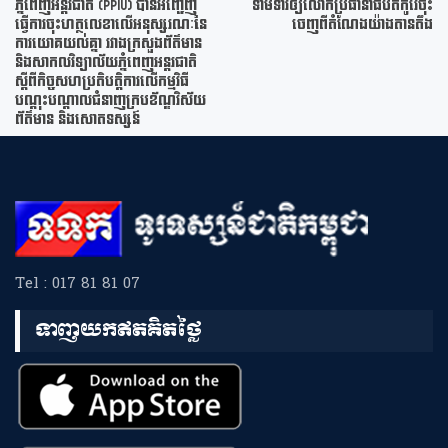
ភ្នំពេញអន្តរជាតិ (PPIU) បានអញ្ជើញ
ទាមទារឲ្យលោកប្រធានាធិបតីកូរ៉េចុះ
ធ្វើការចុះហត្ថលេខាលើអនុស្សរណៈនៃ
ចេញពីតំណែងយ៉ាងតានតឹង
ការយោគយល់គ្នា រវាងក្រសួងព័ត៌មាន
និងសាកលវិទ្យាល័យភ្នំពេញអន្តរជាតិ
ស្តីពីកិច្ចសហប្រតិបត្តិការលើកម្មវិធី
បណ្តុះបណ្តាលជំនាញក្របខ័ណ្ឌវិស័យ
ព័ត៌មាន និងសោតទស្សន៍
Tel : 017 81 81 07
ទាញយកឥតគិតថ្លៃ