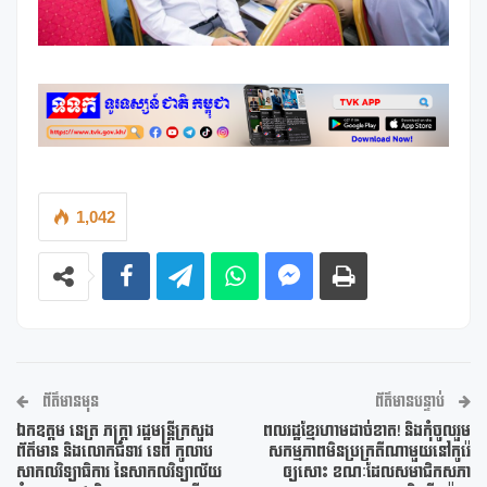
1,042
ព័ត៌មានមុន
ព័ត៌មានបន្ទាប់
ឯកឧត្តម នេត្រ ភក្ត្រា រដ្ឋមន្ត្រីក្រសួង
ពលរដ្ឋខ្មែរហាមដាច់ខាត! និងកុំចូលរួម
ព័ត៌មាន និងលោកជំទាវ ទេព កូលាប
សកម្មភាពមិនប្រក្រតីណាមួយនៅកូរ៉េ
សាកលវិទ្យាធិការ នៃសាកលវិទ្យាល័យ
ឲ្យសោះ ខណៈដែលសមាជិកសភា