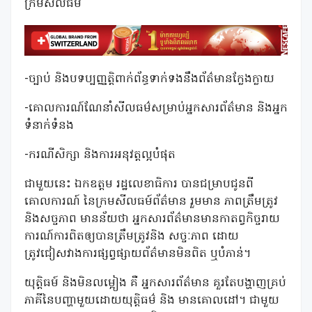
ក្រមសីលធម៌
-ច្បាប់ និងបទប្បញ្ញត្តិពាក់ព័ន្ធទាក់ទងនឹងព័ត៌មានក្លែងក្លាយ
-គោលការណ៍ណែនាំសីលធម៌សម្រាប់អ្នកសារព័ត៌មាន និងអ្នក
ទំនាក់ទំនង
-ករណីសិក្សា និងការអនុវត្តល្អបំផុត
ជាមួយនេះ ឯកឧត្តម រដ្ឋលេខាធិការ បានជម្រាបជូនពី
គោលការណ៍ នៃក្រមសីលធម៍ព័ត៌មាន រួមមាន ភាពត្រឹមត្រូវ
និងសច្ចភាព មានន័យថា អ្នកសារព័ត៌មានមានកាតព្វកិច្ចរាយ
ការណ៍ការពិតឲ្យបានត្រឹមត្រូវនិង សច្ចៈភាព ដោយ
ត្រូវជៀសវាងការផ្សព្វផ្សាយព័ត៌មានមិនពិត ឬបំភាន់។
យុត្តិធម៍ និងមិនលម្អៀង គឺ អ្នកសារព័ត៌មាន គួរតែបង្ហាញគ្រប់
ភាគីនៃបញ្ហាមួយដោយយុត្តិធម៌ និង មានគោលដៅ។ ជាមួយ