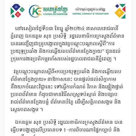
នៅរសៀលថ្ងៃទី០៣ ខែធ្នូ ឆ្នាំ២០២៤ នាសាលារាជធានី
ភ្នំពេញ ឯកឧត្ដម សុខ ប្រសិទ្ធិ រដ្ឋលេខាធិការក្រសួងព័ត៌មាន
បានអញ្ជើញជាគ្រូបង្គោលក្នុងវគ្គបណ្ដុះបណ្ដាលស្ដីពី”ការ
ប្រយុទ្ធប្រឆាំង និងការឆ្លើយតបព័ត៌មានក្លែងក្លាយ” ជូនដល់
ក្រុមការងារប្រតិកម្មរហ័សរបស់រដ្ឋបាលរាជធានីភ្នំពេញ ។
វគ្គបណ្តុះបណ្តាលស្តីពី«ការប្រយុទ្ធប្រឆាំង និងការឆ្លើយតប
ព័ត៌មានក្លែងក្លាយ» នាឱកាសនេះ បានផ្តល់ដល់សិក្ខាកាម
នឹងយកចំណេះវិជ្ជានេះ ទៅធ្វើការកំណត់ វិភាគ និងផ្ទៀងផ្ទាត់
ប្រភពព័ត៌មាន ក៏ដូចជាមានវិធីសាស្ត្រទប់ស្កាត់ និងបន្សាប
រាល់ព័ត៌មានក្លែងបន្លំ ព័ត៌មានបំភ្លៃ ដើម្បីសន្តិភាពសង្គម និង
ស្ថេរភាពសង្គម ។
ឯកឧត្តម សុខ ប្រសិទ្ធិ រដ្ឋលេខាធិការក្រសួងព័ត៌មាន បាន
ធ្វើបទបង្ហាញលើប្រធានបទ ៖ -ការពិចារណាផ្នែកច្បាប់ និង