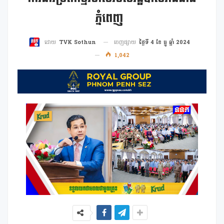
ភ្នំពេញ
ចេញផ្សាយ
ថ្ងៃទី 4 ខែ ធ្នូ ឆ្នាំ 2024
ដោយ
TVK Sothun
1,042