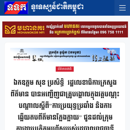
ព័ត៌មានជាតិ
ឯកឧត្ដម សុខ ប្រសិទ្ធិ រដ្ឋលេខាធិការក្រសួង
ព័ត៌មាន បានអញ្ជើញជាគ្រូបង្គោលក្នុងវគ្គបណ្ដុះ
បណ្ដាលស្ដីពី”ការប្រយុទ្ធប្រឆាំង និងការ
ឆ្លើយតបព័ត៌មានក្លែងក្លាយ” ជូនដល់ក្រុម
ការងារប្រតិកម្មរហ័សរបស់រដ្ឋបាលរាជធានី