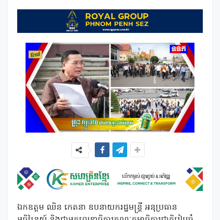
ឯកឧត្ដម ឈិន កេតនា ឧបនាយករដ្ឋមន្ត្រី អនុប្រធាន
អចិន្ត្រៃយ៍ និងជាអគ្គលេខាធិការគណៈកម្មាធិការជាតិរៀបចំ