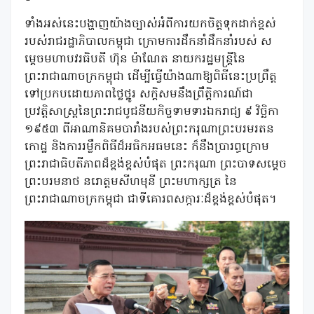
ទាំងអស់នេះបង្ហាញយ៉ាងច្បាស់អំពីការយកចិត្តទុកដាក់ខ្ពស់
របស់រាជរដ្ឋាភិបាលកម្ពុជា ក្រោមការដឹកនាំដឹកនាំរបស់ ស
ម្តេចមហាបវរធិបតី ហ៊ុន ម៉ាណែត ​នាយករដ្ឋមន្រ្តី​នៃ
ព្រះរាជាណាចក្រកម្ពុជា ដើម្បីធ្វើយ៉ាងណាឱ្យពិធីនេះប្រព្រឹត្ត​
ទៅប្រកបដោយភាព​ថ្លៃថ្នូរ សក្តិសមនឹងព្រឹត្តិការណ៍​ជា
ប្រវត្តិសាស្ត្រនៃព្រះរាជបូជនីយកិច្ចទាមទារឯករាជ្យ ៩ វិច្ឆិកា
១៩៥៣ ​ពីអាណានិគមបារាំងរបស់ព្រះករុណាព្រះបរមរតន
កោដ្ឋ និងការរម្លឹក​ពិធីដ៏អធិកអធមនេះ ក៏នឹងប្រារព្ធក្រោម
ព្រះរាជាធិបតីភាពដ៏ខ្ពង់ខ្ពស់បំផុត ព្រះករុណា ព្រះបាទសម្ដេច
ព្រះបរមនាថ នរោត្តមសីហមុនី ព្រះមហាក្សត្រ នៃ​
ព្រះរាជាណាចក្រកម្ពុជា ជាទីគោរពសក្ការៈដ៏ខ្ពង់ខ្ពស់បំផុត។