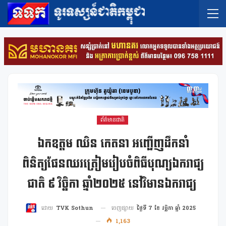
ព័ត៌មានជាតិ
ឯកឧត្ដម ឈិន កេតនា អញ្ជើញដឹកនាំ
ពិនិត្យផែនឈរត្រៀមរៀបចំពិធីបុណ្យឯករាជ្យ
ជាតិ ៩ វិច្ឆិកា ឆ្នាំ២០២៥ នៅវិមានឯករាជ្យ
ចេញផ្សាយ
ថ្ងៃទី 7 ខែ វច្ឆិកា ឆ្នាំ 2025
ដោយ
TVK Sothun
1,163