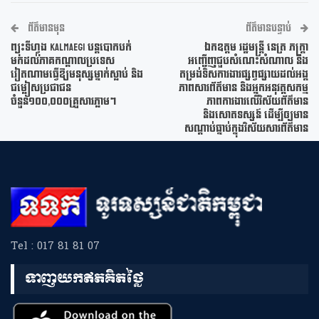
ព័ត៌មានមុន
ព័ត៌មានបន្ទាប់
ព្យុះទីហ្វុង Kalmaegi បន្តបោកបក់
ឯកឧត្តម រដ្ឋមន្ត្រី នេត្រ ភក្ត្រា
មកដល់ភាគកណ្តាលប្រទេស
អញ្ជើញជួបសំណេះសំណាល និង
វៀតណាមធ្វើឱ្យមនុស្សម្នាក់ស្លាប់ និង
តម្រង់ទិសការងារផ្សព្វផ្សាយដល់អង្គ
ជម្លៀសប្រជាជន
ភាពសារព័ត៌មាន និងអ្នកអនុវត្តសកម្ម
ចំនួន១០០,០០០គ្រួសារភ្លាមៗ
ភាពការងារលើវិស័យព័ត៌មាន
និងសោតទស្សន៍ ដើម្បីឲ្យមាន
សណ្តាប់ធ្នាប់ក្នុងវិស័យសារព័ត៌មាន
Tel : 017 81 81 07
ទាញយកឥតគិតថ្លៃ