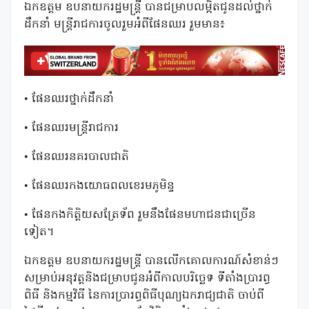
ឯកឧត្តម ឧបនាយករដ្ឋមន្ត្រី បានជម្រាបលម្អិតជូនដល់ថ្នាក់
ដឹកនាំ មន្រ្តីរាជការចូលរួមអំពីផែនឈរ​ រួមមាន៖
• ​ផែនឈរថ្នាក់ដឹកនាំ
• ​ផែនឈរមន្ត្រីរាជការ
• ​ផែនឈរនគរបាលជាតិ
• ​ផែនឈរកងយោធពលខេរមភូមិន្ទ
• ​ផែនកងកិត្តិយសត្រែទ័ព រួមនឹងផែនមហាជនជាច្រើន
ទៀត។​
ឯកឧត្តម ឧបនាយករដ្ឋមន្រ្តី បានលើកគោលការណ៍សំខាន់ៗ
សម្រាប់​អនុវត្ត​និង​ជម្រាបជូនអំពីកាលបរិច្ឆេទ ទីតាំងប្រារព្ធ
ពិធី និងកម្មវិធី នៃការ​ប្រារព្ធពិធីបុណ្យ​ឯករាជ្យជាតិ ចាប់ពី