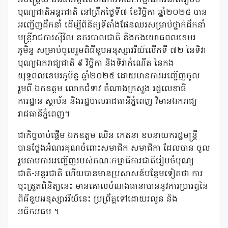
បុណ្យជាតិអន្តរជាតិ នៅព្រឹកថ្ងៃទី៧ ខែវិច្ឆិកា ឆ្នាំ២០២៥ បាន
អញ្ជើញដឹកនាំ ដើម្បីពិនិត្យទីតាំងផែនឈរសម្រាប់ថ្នាក់ដឹកនាំ
មន្ត្រីរាជការស៊ីវិល នគរបាលជាតិ និងកងយោធពលខេមរ
ភូមិន្ទ សម្រាប់ចូលរួមពិធីខួប​អនុស្សាវរីយ៍លើកទី ៧២ នៃទិវា
បុណ្យ​ឯករាជ្យ​ជាតិ ៩ វិច្ឆិកា និងទិវាកំណើត នៃកង
យុទ្ធពលខេមរភូមិន្ទ ឆ្នាំ២០២៥ ដោយមានការអញ្ជើញចូល
រួមពី ឯកឧត្តម លោកជំទាវ តំណាងក្រសួង រដ្ឋលេខាធិ
ការដ្ឋាន ស្ថាប័ន និងរដ្ឋបាល​រាជធានីភ្នំពេញ វិមានឯករាជ្យ
រាជធានីភ្នំពេញ។
ជាកិច្ចចាប់ផ្តើម ឯកឧត្តម ឈិន កេតនា ឧបនាយករដ្ឋមន្ត្រី
បានថ្លែងអំណរគុណចំពោះ​សមាជិក សមាជិកា ​ដែលបាន ចូល
រួមតាមការអញ្ជើញ​របស់​គណៈកម្មាធិការ​ជាតិ​រៀបចំបុណ្យ
ជាតិ-អន្តរជាតិ ហើយ​បានមានប្រសាសន៍បន្ថែមទៀតថា ការ
ចុះត្រួតពិនិត្យ​នេះ មានគោល​បំណងធានា​បាននូវការប្រារព្ធនៃ
ពិធីខួបអនុស្សាវរីយ៍នេះ ប្រព្រឹត្តទៅ​ដោយ​រលូន និង
អធិកអធម ។​