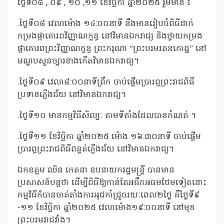
ថ្ងៃទី០៨ , ០៩ , ១០ ,១១ ខែវិច្ឆិកា ឆ្នាំ២០២៥ រួមមាន ៖
.ថ្ងៃទី០៨ វេលាម៉ោង ១៤:០០នាទី នឹងមានរៀបចំពិធីដាក់
កម្រងផ្កាគោរពវិញ្ញាណក្ខន្ធ នៅវិមានឯករាជ្យ និងថ្វាយកម្រង
ផ្កាគោរពព្រះវិញ្ញាណក្ខន្ធ ព្រះករុណា “ព្រះបរមរតនកោដ្ឋ” នៅ
មណ្ឌបសួនច្បារខាងកើតវិមានឯករាជ្យ។
.ថ្ងៃទី០៩ វេលា៨:០០នាទីព្រឹក ចាប់ផ្តើមប្រារព្ធព្រះរាជពិធី
ប្រទានភ្លើងជ័យ នៅវិមានឯករាជ្យ។
.ថ្ងៃទី១០ មានកម្មវិធីសិល្បៈ តាមទីតាំងដែលបានកំណត់ ។
.ថ្ងៃទី១១ ខែវិច្ឆិកា ឆ្នាំ២០២៥ ម៉ោង ១៦:៣០នាទី ចាប់ផ្តើម
ប្រារព្ធព្រះរាជពិធីពន្លត់ភ្លើងជ័យ នៅវិមានឯករាជ្យ។
ឯកឧត្តម ឈិន កេតនា ឧបនាយករដ្ឋមន្ត្រី បានមាន
ប្រសាសន៍បន្តថា ដើម្បីពិធីឱ្យកាន់តែអធឹកអធមថែមទៀតនោះ
កម្មវិធីក៏បាន​ចាត់តាំង​ការអុជកាំជ្រួចរយៈពេល២ថ្ងៃ គឺថ្ងៃទី៩
-១១ ខែវិច្ឆិកា ឆ្នាំ២០២៥ វេលាម៉ោង១៩:០០នាទី នៅមុខ
ព្រះបរមរាជវាំង។