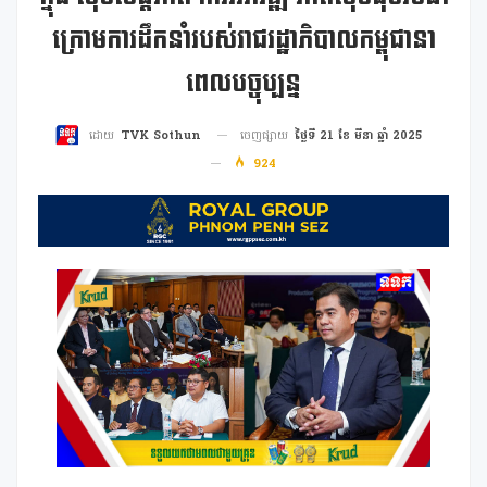
ក្រោមការដឹកនាំរបស់រាជរដ្ឋាភិបាលកម្ពុជានា
ពេលបច្ចុប្បន្ន
ចេញផ្សាយ
ថ្ងៃទី 21 ខែ មីនា ឆ្នាំ 2025
ដោយ
TVK Sothun
924