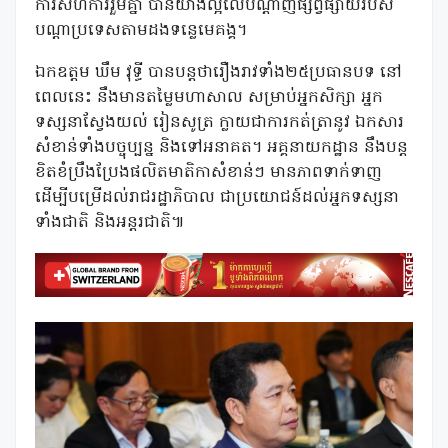
ការសហការរួមគ្នា បានយ៉ាងល្អលើបណ្តាញផ្សព្វផ្សាយរបស់
បណ្តាប្រទេសតាមដងទន្លេមេគង្គ។
ឯកឧត្ដម ឃឹម វុទ្ធី បានបន្តថារឿងរាវទាំង២៥ប្រធានបទ នៅ
ពេលនេះ នឹងមានតម្លៃមហាសាល សម្រាប់អ្នកសិក្សា អ្នក
ទស្សនាស្វែងយល់ រៀនសូត្រ ក្លាយជាការកត់ត្រានូវ ឯកសារ
សំខាន់ទាំងបច្ចុប្បន្ន និងទៅអនាគត។ អគ្គនាយកដ្ឋាន នឹងបន្ត
ខិតខំប្រឹងប្រែងផលិតមាតិកាសំខាន់ៗ មានភាពទាក់ទាញ
ដើម្បីបម្រើដល់រាជរដ្ឋាភិបាល ជាប្រយោជន៍ដល់អ្នកទស្សនា
ទាំងជាតិ និងអន្តរជាតិ៕