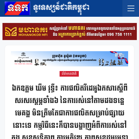
ព័ត៌មានជាតិ
ឯកឧត្ដម ឃឹម វុទ្ធី៖ ការផលិតវីដេអូឯកសារស្តីពី
សរសរស្តម្ភទាំង៦ នៃការរស់នៅតាមដងទន្លេ
មេគង្គ មិនត្រឹមតែជាការផលិតសម្រាប់ផ្សាយ
នោះទេ កម្មវិធីនេះក៏បានបង្ហាញអំពីការរស់នៅ
ក្នុង សុខសន្តិភាព ការអភិវឌ្ឍ ភាពសុខដុមរមនា