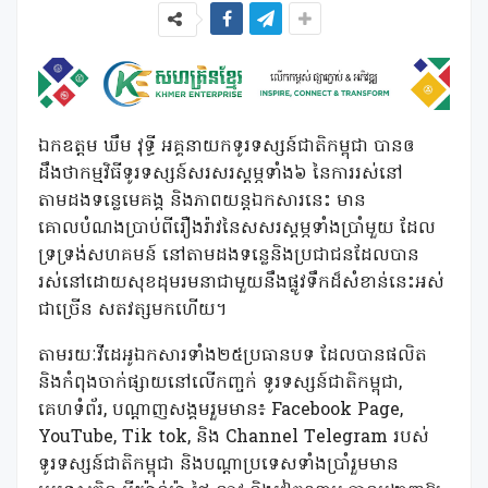
ឯកឧត្ដម ឃឹម វុទ្ធី អគ្គនាយកទូរទស្សន៍ជាតិកម្ពុជា បានឲ
ដឹងថាកម្មវិធីទូរទស្សន៍សរសរស្តម្ភទាំង៦ នៃការរស់នៅ
តាមដងទន្លេមេគង្គ និងភាពយន្តឯកសារនេះ មាន
គោលបំណងប្រាប់ពីរឿងរ៉ាវនៃសសរស្តម្ភទាំងប្រាំមួយ ដែល
ទ្រទ្រង់សហគមន៍ នៅតាមដងទន្លេនិងប្រជាជនដែលបាន
រស់នៅដោយសុខដុមរមនាជាមួយនឹងផ្លូវទឹកដ៏សំខាន់នេះអស់
ជាច្រើន សតវត្សមកហើយ។
តាមរយៈវីដេអូឯកសារទាំង២៥ប្រធានបទ ដែលបានផលិត
និងកំពុងចាក់ផ្សាយនៅលើកញ្ចក់ ទូរទស្សន៍ជាតិកម្ពុជា,
គេហទំព័រ, បណ្តាញសង្គមរួមមាន៖ Facebook Page,
YouTube, Tik tok, និង Channel Telegram របស់
ទូរទស្សន៍ជាតិកម្ពុជា និងបណ្តាប្រទេសទាំងប្រាំរួមមាន