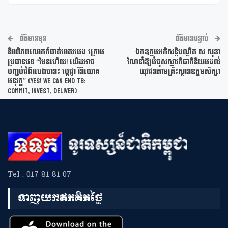
ព័ត៌មានមុន
ព័ត៌មានបន្ទាប់
ទិវាពិភពលោកកំចាត់រោគរបេង ក្រោម
ឯកឧត្ដមអភិសន្តិបណ្ឌិត ស សុខា
ប្រធានបទ “មែនហើយ! យើងអាច
ណែនាំឱ្យបំផុសស្មារតីជាតិនិយមដល់
បញ្ចប់ជំងឺរបេងបាន៖ ប្តេជ្ញា វិនិយោគ
យុវជនតាមគ្រឹះស្ថានឧត្តមសិក្សា
អនុវត្ត” (Yes! We Can End TB:
Commit, Invest, Deliver)
Tel : 017 81 81 07
ទាញយកឥតគិតថ្លៃ