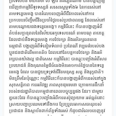
ប្រទេសចិន មីយ៉ាន់ម៉ា ថៃ ឡាវ និងវៀតណាម បានបង្ហាញឱ្យ
ឃើញថាកម្មវិធីទូរទស្សន៍ សរសរស្តម្ភទាំង៦ នៃការរស់នៅ
តាមទន្លេមេគង្គ បានរំលេចចេញអំពីជីវភាពរស់នៅការ
ប្រកបរបរចិញ្ចឹមជីវិតប្រចាំថ្ងៃរបស់ប្រជាពលរដ្ឋ ដែលរស់នៅ
តាមបណ្តោយដងទន្លេមេគង្គ។ កម្មវិធីនេះ ក៏បានបង្ហាញអំពី
តំបន់សក្តានុពលនៃវិស័យអេកូទេសចរណ៍ តាមបណុ តាខេត្ត
ដែលជាប់នឹងទន្លេមេគង្គ ការថែរក្សា និងអភិរក្សធនធាន
ធម្មជាតិ បង្ហាញអំពីទំនៀមទំលាប់ ប្រពៃណី វប្បធម៌របស់បង
ប្អូនជនជាតិដើមភាគតិច ដែលនៅតែបន្តការថែរក្សា និងអភិ
រក្សបានយ៉ាងល្អ ជាពិសេស កម្មវិធីនេះ បានឆ្លុះបញ្ចាំងអំពីសារ
ប្រយោជន៍ និងគុណតម្លៃដ៏ធំធេងមិនអាចកាត់ថ្លៃបាននៃទន្លេ
មេគង្គ ដែល បានជួយទ្រទ្រង់ជីវិតមនុស្ស សត្វ និងរុក្ខជាតិ។
មិនត្រឹមតែប៉ុណ្ណោះ កម្មវិធីនេះក៏បានបង្ហាញអំពីការរស់នៅក្នុង
សុខសន្តិភាព ការអភិវឌ្ឍ ភាពសុខដុមរមនា ក្រោមការដឹកនាំ
របស់រាជរដ្ឋាភិបាលកម្ពុជានាពេលបច្ចុប្បន្នផង ដែរ។ ជាមួយ
គ្នានេះដែរ ក៏បានឆ្លុះបញ្ចាំងអំពីការតស៊ូព្យាយាម អត់ធ្មត់ដោះ
ស្រាយបញ្ហាប្រឈមទៅនឹងការ ប្រែប្រួលអាកាសធាតុរបស់
ប្រជាជន និងស្ថាប័នពាក់ព័ន្ធទាំងអស់ ក៏ដូចជារំលេចចេញនូវ