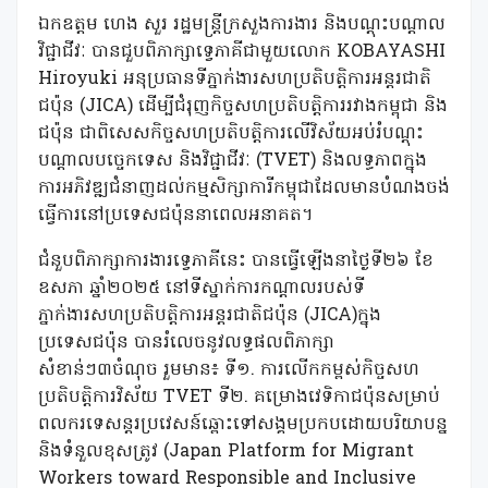
ឯកឧត្ដម ហេង សួរ រដ្ឋមន្ត្រីក្រសួងការងារ និងបណ្ដុះបណ្ដាល
វិជ្ជាជីវៈ បានជួបពិភាក្សាទ្វេភាគីជាមួយលោក KOBAYASHI
Hiroyuki អនុប្រធានទីភ្នាក់ងារសហប្រតិបត្តិការអន្តរជាតិ
ជប៉ុន (JICA) ដើម្បីជំរុញកិច្ចសហប្រតិបត្តិការរវាងកម្ពុជា និង
ជប៉ុន ជាពិសេសកិច្ចសហប្រតិបត្តិការលើវិស័យអប់រំបណ្ដុះ
បណ្ដាលបច្ចេកទេស និងវិជ្ជាជីវៈ (TVET) និងលទ្ធភាពក្នុង
ការអភិវឌ្ឍជំនាញដល់កម្មសិក្សាការីកម្ពុជាដែលមានបំណងចង់
ធ្វើការនៅប្រទេសជប៉ុននាពេលអនាគត។
ជំនួបពិភាក្សាការងារទ្វេភាគីនេះ បានធ្វើឡើងនាថ្ងៃទី២៦ ខែ
ឧសភា ឆ្នាំ២០២៥ នៅទីស្នាក់ការកណ្ដាលរបស់ទី
ភ្នាក់ងារសហប្រតិបត្តិការអន្តរជាតិជប៉ុន (JICA)ក្នុង
ប្រទេសជប៉ុន បានរំលេចនូវលទ្ធផលពិភាក្សា
សំខាន់ៗ៣ចំណុច រួមមាន៖ ទី១. ការលើកកម្ពស់កិច្ចសហ
ប្រតិបត្តិការវិស័យ TVET ទី២. គម្រោងវេទិកាជប៉ុនសម្រាប់
ពលករទេសន្ដរប្រវេសន៍ឆ្ពោះទៅសង្គមប្រកបដោយបរិយាបន្ន
និងទំនួលខុសត្រូវ (Japan Platform for Migrant
Workers toward Responsible and Inclusive