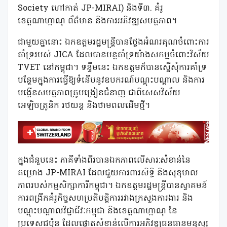
Society ហៅកាត់ JP-MIRAI) និងទី៣. គំរូ
ខេត្តណាហ្កាណុ ព័ត៌មាន និងការអភិវឌ្ឍសមត្ថភាព។
ជាមួយគ្នានោះ ឯកឧត្ដមរដ្ឋមន្ត្រីបានថ្លែងអំណរគុណចំពោះការ
គាំទ្ររបស់ JICA ដែលបានបន្តគាំទ្រយ៉ាងសកម្មចំពោះវិស័យ
TVET នៅកម្ពុជា។ ទន្ទឹមនេះ ឯកឧត្ដមក៏បានស្នើសុំការគាំទ្រ
បន្ថែមក្នុងការធ្វើឱ្យទំនើបនូវឧបករណ៍បណ្តុះបណ្តាល និងការ
បង្កើនសមត្ថភាពគ្រូបង្រៀនជំនាញ ជាពិសេសវិស័យ
អេឡិចត្រូនិក រថយន្ត និងថាមពលដើមថ្មី។
ក្នុងជំនួបនេះ ភាគីទាំងពីរបានឯកភាពលើសារ:សំខាន់នៃ
គម្រោង JP-MIRAI ដែលជួយការពារសិទ្ធិ និងសុខុមាល
ភាពរបស់កម្មសិក្សាការីកម្ពុជា។ ឯកឧត្ដមរដ្ឋមន្ត្រីបានស្វាគមន៍
ការពង្រីកគំរូកិច្ចសហប្រតិបត្តិការរវាងក្រសួងការងារ និង
បណ្ដុះបណ្ដាលវិជ្ជាជីវៈកម្ពុជា និងខេត្តណាហ្កាណុ នៃ
ប្រទេសជប៉ុន ដែលផ្តោតសំខាន់លើការអភិវឌ្ឍធនធានមនុស្ស