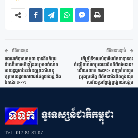
ព័ត៌មានមុន
ព័ត៌មានបន្ទាប់
រាជរដ្ឋាភិបាលកម្ពុជា បាននឹងកំពុង
តើស្ត្រីទី១របស់បារាំងពិតជាបានទះ
ដំណើរការអភិវឌ្ឍនគម្រោងចំណត
កំផ្លៀងលោកប្រធានាធិបតីពិតមែនទេ?
រថយន្តឆ្លាតវៃនៅខេត្តព្រះសីហនុ
ដោយលោក Macron បញ្ជាក់ថាសូម
ក្រោមយន្តការភាពជាដៃគូរវាងរដ្ឋ និង
ប្រុងប្រយ័ត្ន ព័ត៌មានមិនពិតក្នុងយុគ
ឯកជន (PPP)
សម័យប្រព័ន្ធផ្សព្វផ្សាយសង្គម
Tel : 017 81 81 07