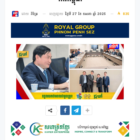
ចេញផ្សាយ
ថ្ងៃទី 27 ខែ ឧសភា ឆ្នាំ 2025
835
ដោយ
វិចិត្រ