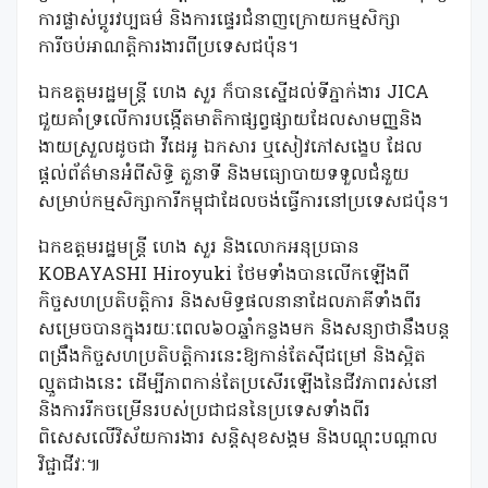
ការផ្លាស់ប្តូរវប្បធម៌ និងការផ្ទេរជំនាញក្រោយកម្មសិក្សា
ការីចប់អាណត្ដិការងារពីប្រទេសជប៉ុន។
ឯកឧត្ដមរដ្ឋមន្ត្រី ហេង សួរ ក៏បានស្នើដល់ទីភ្នាក់ងារ JICA
ជួយគាំទ្រលើការបង្កើតមាតិកាផ្សព្វផ្សាយដែលសាមញ្ញនិង
ងាយស្រួលដូចជា វីដេអូ ឯកសារ ឬសៀវភៅសង្ខេប ដែល
ផ្តល់ព័ត៌មានអំពីសិទ្ធិ តួនាទី និងមធ្យោបាយទទួលជំនួយ
សម្រាប់កម្មសិក្សាការីកម្ពុជាដែលចង់ធ្វើការនៅប្រទេសជប៉ុន។
ឯកឧត្ដមរដ្ឋមន្ត្រី ហេង សួរ និងលោកអនុប្រធាន
KOBAYASHI Hiroyuki ថែមទាំងបានលើកឡើងពី
កិច្ចសហប្រតិបត្តិការ និងសមិទ្ធផលនានាដែលភាគីទាំងពីរ
សម្រេចបានក្នុងរយៈពេល៦០ឆ្នាំកន្លងមក និងសន្យាថានឹងបន្ត
ពង្រឹងកិច្ចសហប្រតិបត្តិការនេះឱ្យកាន់តែស៊ីជម្រៅ និងស្អិត
ល្មួតជាងនេះ ដើម្បីភាពកាន់តែប្រសើរឡើងនៃជីវភាពរស់នៅ
និងការរីកចម្រើនរបស់ប្រជាជននៃប្រទេសទាំងពីរ
ពិសេសលើវិស័យការងារ សន្ដិសុខសង្គម និងបណ្ដុះបណ្ដាល
វិជ្ជាជីវៈ៕