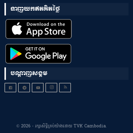
ទាញយកឥតគិតថ្លៃ
បណ្តាញសង្គម
© 2026 - រក្សាសិទ្ធិគ្រប់យ៉ាងដោយ TVK Cambodia.