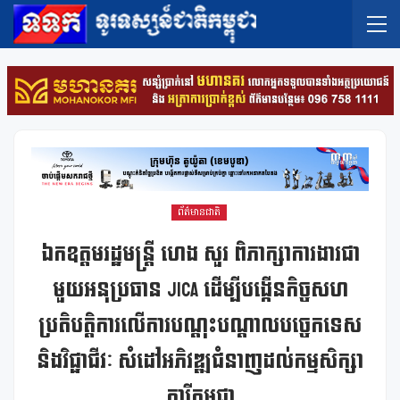
ព័ត៌មានជាតិ
ឯកឧត្ដមរដ្ឋមន្ត្រី ហេង សួរ ពិភាក្សាការងារជា
មួយអនុប្រធាន JICA ដើម្បីបង្កើនកិច្ចសហ
ប្រតិបត្តិការលើការបណ្តុះបណ្តាលបច្ចេកទេស
និងវិជ្ជាជីវៈ សំដៅអភិវឌ្ឍជំនាញដល់កម្មសិក្សា
ការីកម្ពុជា