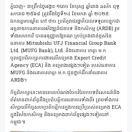
ភ្នំពេញ÷ នាព្រឹកថ្ងៃអង្គារ ១រោច ខែបុស្ស ឆ្នាំរោង ឆស័ក ពុទ្ធ
សករាជ ២៥៦៨ ត្រូវនឹងថ្ងៃទី១៤ ខែមករា ឆ្នាំ ២០២៥
ឯកឧត្ដមបណ្ឌិត កៅ ថាច ប្រតិភូរាជរដ្ឋាភិបាលទទួលបន្ទុកជា
អគ្គនាយកធនាគារអភិវឌ្ឍន៍ជនបទ និងកសិកម្ម (ARDB) រួម
ទាំងសហការី បានអនុញ្ញាតឱ្យគណៈគ្រប់គ្រងជាន់ខ្ពស់នៃ
ធនាគារ Mitsubishi UFJ Financial Group Bank
Ltd. (MUFG Bank), Ltd. និងធនាគារ ហត្ថា ម.ក
ចូលជួបពិភាក្សាការងារលើគម្រោង Export Credit
Agency (ECA) និង គម្រោងផ្សេងៗទៀត របស់ធនាគារ
MUFG និងធនាគារហត្ថា ម.ក ជូនថ្នាក់ដឹកនាំធនាគារ
ARDB។
កិច្ចពិភាក្សានេះមានគោលបំណងចែករំលែកបទពិសោធន៍និង
ព័ត៌មានពាក់ព័ន្ធនឹងប្រតិបត្តិការធនាគារទាំងពីរ ព្រមទាំងការ
សិក្សាលើកិច្ចសហប្រតិបត្តិការក្នុងការប្រើប្រាស់គម្រោង ECA
ក្នុងវិស័យកសិកម្ម និងគម្រោងពាក់ព័ន្ធផ្សេងៗទៀតនៅ
កម្ពុជា៕