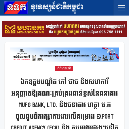
ព័ត៌មានជាតិ
ឯកឧត្ដមបណ្ឌិត កៅ ថាច និងសហការី
អនុញ្ញាតឱ្យគណៈគ្រប់គ្រងជាន់ខ្ពស់នៃធនាគារ
MUFG Bank, Ltd. និងធនាគារ ហត្ថា ម.ក
ចូលជួបពិភាក្សាការងារលើគម្រោង Export
Credit Agency (ECA) និង គម្រោងផ្សេងៗទៀត