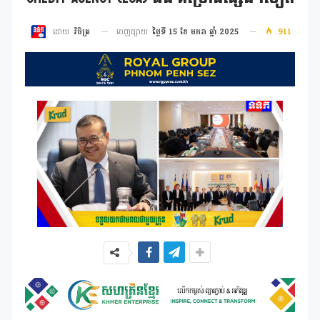
ចេញផ្សាយ
ថ្ងៃទី 15 ខែ មករា ឆ្នាំ 2025
911
ដោយ
វិចិត្រ