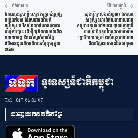
ព័ត៌មានមុន
ព័ត៌មានបន្ទាប់
ឯកឧត្ដមរដ្ឋមន្ត្រី នេត្រ ភក្ត្រា ជំរុញឱ្យ
រដ្ឋមន្រ្តីក្រសួងបរិស្ថាន៖ ឯកសារ
មន្ត្រីព័ត៌មាន និងសាធារណមតិ
សន្ទស្សន៍ហានិភ័យអាកាសធាតុ
ផ្សព្វផ្សាយពីសមិទ្ធផលដែលអាជ្ញាធរ
សម្រាប់កុមារនៅកម្ពុជា បានបង្ហាញពី
សម្រេចបាន ដើម្បីពង្រឹងការយល់ដឹង
ការយកចិត្តទុកដាក់ខ្ពស់របស់រាជ
ដល់ពលរដ្ឋ និងទប់ស្កាត់ការបំភ្លៃ
រដ្ឋាភិបាលកម្ពុជា ដល់សុខុមាលភាព
ព័ត៌មានខុសពីការពិតរបស់ក្រុមជ្រុល
និងបរិស្ថាន រស់នៅរបស់កុមារ
និយម
Tel : 017 81 81 07
ទាញយកឥតគិតថ្លៃ