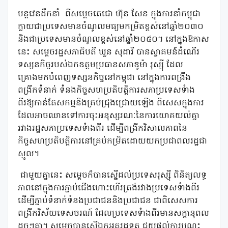
បន្តវេនដឹកនាំ
ពីសម្តេចតេជោ ហ៊ុន សែន ក្នុងការនាំកម្ពុជា
ក្លាយជាប្រទេសមានចំណូលមធ្យមកម្រិតខ្ពស់នៅឆ្នាំ២០៣០
និងជាប្រទេសមានចំណូលខ្ពស់នៅឆ្នាំ២០៥០។ នៅក្នុងឱកាស
នេះ សម្តេចរដ្ឋសភាធិបតី ឃួន សុដារី បានស្វាគមន៍ដំណើរ
ទស្សនកិច្ចរបស់ឯកឧត្តមប្រធានសភាឌូម៉ា រុស្ស៊ី ដែល
គ្រោងមកបំពេញទស្សនកិច្ចនៅកម្ពុជា នៅក្នុងការពង្រឹង
ពង្រីកទំនាក់ ទំនងកិច្ចសហប្រតិបត្តិការសភាប្រទេសទំាង
ពីរឱ្យកាន់តែសកម្មនិងគ្រប់ជ្រុងជ្រោយឡើង ពិសេសក្នុងការ
ដែលអាចឈានទៅការចុះអនុស្សរណៈនៃការយោគយល់គ្នា
រវាងរដ្ឋសភាប្រទេសទំាងពីរ ដើម្បីពង្រីកវិសាលភាពនៃ
កិច្ចសហប្រតិបត្តិការនៅគ្រប់កម្រិតដោយយកប្រជាពលរដ្ឋជា
ស្នូល។
ជាមួយគ្នានេះ សម្តេចក៏បានស្នើដល់ប្រទេសរុស្ស៊ី ពិនិត្យលទ្ធ
ភាពនៅក្នុងការភ្ជាប់ជើងហោះហើរត្រង់រវាងប្រទេសទំាងពីរ
ដើម្បីភ្ជាប់ទំនាក់ទំនងប្រជាជននិងប្រជាជន ជាពិសេសការ
ពង្រីកវិស័យទេសចរណ៍ ដែលប្រទេសទំាងពីរមានសក្តានុពល
ដូចៗគ្នា។ សម្តេចបានស្នើឯកអគ្គរដ្ឋទូត ជួយផ្តល់ការបណ្តុះ