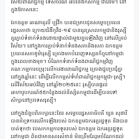
វិស័យពាណិជ្ជកម្ម ទេសចរណ៍ អប់រំនិងកសិកម្ម ជាដើម។ នៅ
ក្នុងឱកាសនេះ
ឯកឧត្តម អាណាតូលី បូរ៉ូវីក បានជម្រាបជូនសម្តេចប្រធាន
រដ្ឋសភាថា ក្រោយជំងឺកូវីដ-១៩ បានធូរស្រាលកម្ពុជានិងរុស្ស៊ី
គួរភ្ជាប់ទំនាក់ទំនងដោយផ្ទាល់ជាមួយគ្នាឡើងវិញ នៅលើគ្រប់
វិស័យ។ នៅក្នុងការភ្ជាប់ទំនាក់ទំនងសភានិងសភា ឯកឧត្តម
ប្រធានសភាឌូម៉ារុស្ស៊ី គ្រោងមកបំពេញទស្សនកិច្ចនៅកម្ពុជា
ក្នុងពេលខាងមុខ។ ចំណែកទំនាក់ទំនងពាណិជ្ជកម្មវិញ
គណៈកម្មការចម្រុះលើការងារពាណិជ្ជកម្ម គ្រោងជួបប្រជុំគ្នា
នៅក្នុងឆ្នាំនេះ ដើម្បីលើកកម្ពស់ទំហំពាណិជ្ជកម្មកម្ពុជា-រុស្ស៊ី។
លើវិស័យអប់រំវិញ នៅឆ្នាំ២០២៥នេះ រុស្ស៊ីបានផ្តល់
អាហារូបករណ៍៥៥កន្លែងដល់និស្សិតកម្ពុជាដើម្បីបានទៅ
សិក្សានៅប្រទេសរុស្ស៊ី។
នៅក្នុងជំនួបពិភាក្សានេះដែរ សម្តេចរដ្ឋសភាធិបតី ឃួន សុដារី
បានគំាទ្រការលើកឡើងរបស់ ឯកឧត្តមឯកអគ្គរដ្ឋទូត និងបាន
ចាត់ទុកថា បេសកកម្មការទូតរបស់ ឯកឧត្តម ឯកអគ្គរដ្ឋទូត
នៅកម្ពុជា ពិតជាមានសារសំខាន់ មិនត្រឹមតែរួមចំណែកដល់