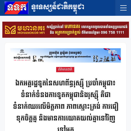
ព័ត៌មានជាតិ
ឯកអគ្គរដ្ឋទូតនៃសហព័ន្ធរុស្ស៊ី ប្រចាំកម្ពុជា៖
ទំនាក់ទំនងការទូតកម្ពុជានិងរុស្ស៊ី គឺជា
ទំនាក់ឈរលើមិត្តភាព ភាពស្មោះត្រង់ ការជឿ
ទុកចិត្តគ្ន និងមានការយោគយល់គ្នាទៅវិញ
ទៅមក