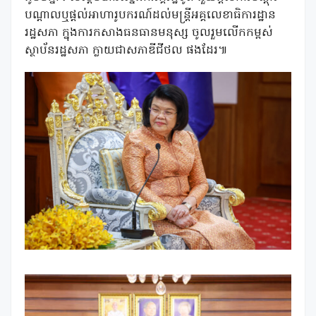
បណ្តាលឬផ្តល់អាហារូបករណ៍ដល់មន្រ្តីអគ្គលេខាធិការដ្ឋាន
រដ្ឋសភា ក្នុងការកសាងធនធានមនុស្ស ចូលរួមលើកកម្ពស់
ស្ថាប័នរដ្ឋសភា ក្លាយជាសភាឌីជីថល ផងដែរ៕