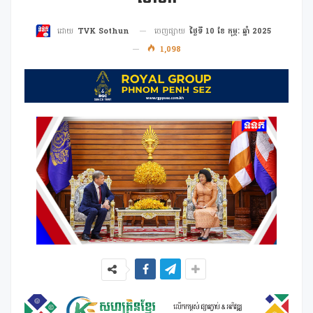
ចេញផ្សាយ
ថ្ងៃទី 10 ខែ កុម្ភៈ ឆ្នាំ 2025
ដោយ
TVK Sothun
1,098