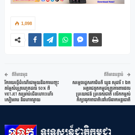
1,098
ព័ត៌មានមុន
ព័ត៌មានបន្ទាប់
រីករាយធ្វើដំណើរជាមួយនឹងការបញ្ចុះ
សម្តេចរដ្ឋសភាធិបតី ឃួន សុដារី ៖ ឯក
តម្លៃសំបុត្ររហូតដល់ 50% ពី
អគ្គរាជទូតកម្ពុជាត្រូវការពារផល
Vietjet សម្រាប់ជើងហោះហើរ
ប្រយោជន៍ ប្រទេសជាតិ លើកកម្ពស់
សៀមរាប និងហាណូយ
កិត្យានុភាពជាតិនៅលើឆាកអន្តរជាតិ