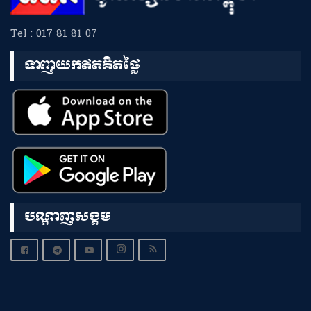
Tel : 017 81 81 07
ទាញយកឥតគិតថ្លៃ
បណ្តាញសង្គម