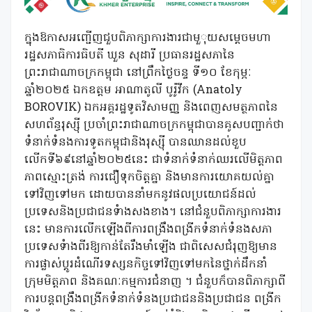
ក្នុងឱកាសអញ្ជើញជួបពិភាក្សាការងារជាមួុយសម្ដេចមហា
រដ្ឋសភាធិការធិបតី ឃួន សុដារី ប្រធានរដ្ឋសភានៃ
ព្រះរាជាណាចក្រកម្ពុជា នៅព្រឹកថ្ងៃចន្ទ ទី១០ ខែកុម្ភៈ
ឆ្នាំ២០២៥ ឯកឧត្តម អាណាតូលី បូរ៉ូវីក (Anatoly
BOROVIK) ឯកអគ្គរដ្ឋទូតវិសាមញ្ញ និងពេញសមត្ថភាពនៃ
សហព័ន្ធរុស្ស៊ី ប្រចាំព្រះរាជាណាចក្រកម្ពុជាបានគូសបញ្ជាក់ថា
ទំនាក់ទំនងការទូតកម្ពុជានិងរុស្ស៊ី បានឈានដល់ខួប
លើកទី៦៩នៅឆ្នាំ២០២៥នេះ ជាទំនាក់ទំនាក់ឈរលើមិត្តភាព
ភាពស្មោះត្រង់ ការជឿទុកចិត្តគ្នា និងមានការយោគយល់គ្នា
ទៅវិញទៅមក ដោយបាននាំមកនូវផលប្រយោជន៍ដល់
ប្រទេសនិងប្រជាជនទំាងសងខាង។ នៅជំនួបពិភាក្សាការងារ
នេះ មានការលើកឡើងពីការពង្រឹងពង្រីកទំនាក់ទំនងសភា
ប្រទេសទំាងពីរឱ្យកាន់តែរឹងមាំឡើង ជាពិសេសជំរុញឱ្យមាន
ការផ្លាស់ប្តូរដំណើរទស្សនកិច្ចទៅវិញទៅមកនៃថ្នាក់ដឹកនាំ
ក្រុមមិត្តភាព និងគណៈកម្មការជំនាញ ។ ជំនួបក៏បានពិភាក្សាពី
ការបន្តពង្រឹងពង្រីកទំនាក់ទំនងប្រជាជននិងប្រជាជន ពង្រីក