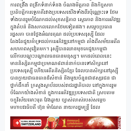
ការពង្រឹង ពង្រីកទំនាក់ទំនង ចំណងមិត្ដភាព និងកិច្ចសហ
ប្រតិបត្តិការទ្វេភាគីរវាងប្រទេសយើងទាំងពីរប៉ុណ្ណោះទេ ថែម
ទាំងបានរួមចំណែកដល់សុខសន្តិភាព ស្ថេរភាព និងការអភិវឌ្ឍ
ក្នុងតំបន់ និងសកលលោកថែមទៀតផង។ សម្តេចប្រធាន
រដ្ឋសភា បានថ្លែងអំណរគុណ ដល់ប្រទេសរុស្ស៊ី ដែល
តែងតែជួយគំាទ្រដល់ការអភិវឌ្ឍនៅកម្ពុជា តាំងពីសម័យអតីត
សហភាពសូវៀតមក។ រុស្ស៊ីបានឈានមុខគេជួយកម្ពុជា
លើការបណ្តុះបណ្តាលធនធានមនុស្ស។ មកដល់ពេលនេះ
មាននិស្សិតកម្ពុជាប្រមាណ៨ពាន់នាក់បានទៅសិក្សានៅ
ប្រទេសរុស្ស៊ី ហើយអតីតនិស្សិតខ្មែរ ដែលបានសិក្សានៅរុស្ស៊ី
បានក្លាយជាធនធានដ៏សំខាន់ និងមួយចំនួនជាឥស្សរជន ជា
ថ្នាក់ដឹកនាំ ក្រសួងស្ថាប័នរបស់រាជរដ្ឋាភិបាល នៅក្នុងការរួម
ចំណែកយ៉ាងសំខាន់ ក្នុងការអភិវឌ្ឍប្រទេសជាតិ ស្របតាម
ចក្ខុវិស័យមោះមុត វែងឆ្ងាយ ច្បាស់លាស់របស់សម្តេច
មហាបវរធិបតី ហ៊ុន ម៉ាណែត នាយករដ្ឋមន្រ្តី ដែល