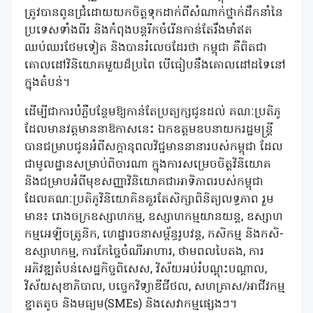
ត្រូវបានពូនជ្រំដោយយកចិត្តទុកដាក់ពីសំណាក់ថ្នាក់ដឹកនាំនៃ
ប្រទេសទាំងពីរ និងកំពុងបន្តរីកចំរើនកាន់តែរឹងមាំឥត
ឈប់ឈរថែមទៀត និងបានរំលេចដែរថា កម្ពុជា គឺពិតជា
គោលដៅវិនិយោគមួយដ៏ប្រពៃ បើធៀបនឹងគោលដៅដទៃនៅ
ក្នុងតំបន់។
ដើម្បីជាការបំភ្លឺបន្ថែមឱ្យកាន់តែប្រត្យក្សជូនដល់ គណៈប្រតិភូ
ដែលមានវត្តមាននាឱកាសនេះ ឯកឧត្តមឧបនាយករដ្ឋមន្ត្រី
បានជម្រាបជូនអំពីសក្តានុពលវិជ្ជមាននានារបស់កម្ពុជា ដែល
ជាមូលដ្ឋានសម្រាប់ពិចារណា ក្នុងការសម្រេចចិត្តវិនិយោគ
និងជម្រាបអំពីមុខសញ្ញាវិនិយោគជាអាទិភាពរបស់កម្ពុជា
ដែលគណៈប្រតិភូវិនិយោគិនគួរតែសិក្សាពិនិត្យលទ្ធភាព រួម
មាន៖ រោងចក្រឧស្សាហកម្ម, ឧស្សាហកម្មយានយន្ត, ឧស្សាហ
កម្មអេឡិចត្រូនិក, ហេដ្ឋារចនាសម្ព័ន្ធរូបវន្ត, កសិកម្ម និងកសិ-
ឧស្សាហកម្ម, ការកែច្នៃចំណីអាហារ, ថាមពលបៃតង, ការ
អភិវឌ្ឍតំបន់សេដ្ឋកិច្ចពិសេស, វិស័យអប់រំបណ្តុះបណ្តាល,
វិស័យសុខាភិបាល, បច្ចេកវិទ្យាឌីជីថល, សហគ្រាស/អាជីវកម្ម
ខ្នាតតូច និងមធ្យម(SMEs) និងសេវាកម្មផ្សេងៗ។