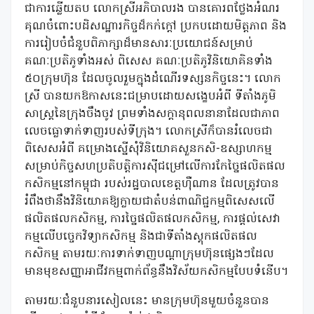
ជាការឆ្លើយតប លោកស្រីអភិបាលរង បានគោរពថ្លែងអំណរ
គុណចំពោះបដិសណ្ឋារកិច្ចដ៏កក់ក្តៅ ប្រកបដោយមិត្តភាព និង
ការរៀបចំជំនួបពិភាក្សាដ៏មានសារៈប្រយោជន៍សម្រាប់
គណៈប្រតិភូទាំងអស់ ពិសេស គណៈប្រតិភូវិនិយោគិនទាំង
៥០ក្រុមហ៊ុន ដែលចូលរួមក្នុងដំណើរទស្សនកិច្ចនេះ។ លោក
ស្រី បានយកឱកាសនេះជម្រាបដោយសង្ខេបអំពី ទីតាំងភូមិ
សាស្រ្តនៃក្រុងចឹងចូវ ព្រមទាំងសក្តានុពលនានាដែលជាភាព
លេចធ្លោទាក់ទាញរបស់ទីក្រុង។ លោកស្រីក៏បានរំលេចជា
ពិសេសអំពី គម្រោងស្នើសុំវិនិយោគសួនកសិ-ឧស្សាហកម្ម
សម្រាប់កិច្ចសហប្រតិបត្តិការស៊ីជម្រៅលើការកែច្នៃផលិតផល
កសិកម្មនៅកម្ពុជា របស់រដ្ឋបាលខេត្តហ៊ឺណាន ដែលត្រូវបាន
រំពឹងថានឹងវិនិយោគឱ្យក្លាយជាតំបន់ពាណិជ្ជកម្មពិសេសលើ
ផលិតផលកសិកម្ម, ការច្នៃផលិតផលកសិកម្ម, ការផ្ដល់សេវា
កម្មលើបច្ចេកវិទ្យាកសិកម្ម និងជាទីតាំងស្តុកផលិតផល
កសិកម្ម តាមរយៈការទាក់ទាញបណ្ដាក្រុមហ៊ុនផ្សេងៗដែល
មានមុខសញ្ញាអាជីវកម្មពាក់ព័ន្ធនឹងវិស័យកសិកម្មបែបទំនើប។
តាមរយៈជំនួបនារសៀលនេះ មានក្រុមហ៊ុនមួយចំនួនបាន