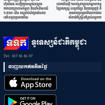
ហ៊ុនសែន អញ្ជើញសម្ពោធឧទ្យាន
ជោគជ័យថ្មីៗរបស់ក្រសួងឧស្សាហកម្ម
កាកបាទក្រហមកម្ពុជា និងដាំដើមឈើ
វិទ្យាសាស្ត្រ បច្ចេកវិទ្យា និងនវានុវត្តន៍ គឺ
១,៥០០ ដើម សម្រាប់បរិស្ថានបៃតង
មានការចូលរួមចំណែកយ៉ាង
នៅខេត្តឧត្តរមានជ័យ
សំខាន់ពីស្រ្តីនៅគ្រប់អង្គភាព
Tel : 017 81 81 07
ទាញយកឥតគិតថ្លៃ