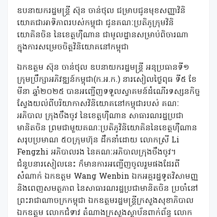
ឧបនាយករដ្ឋមន្ត្រី ស៊ុន ចាន់ថុល ជម្រាបជូនមុខសញ្ញាវិនិ
យោគជាអាទិភាពរបស់កម្ពុជា ជូនគណៈប្រតិភូក្រុមវិនិ
យោគិនចិន នៃខេត្តហ៊ឺណាន ជាមូលដ្ឋានសម្រាប់ពិចារណា
ក្នុងការសម្រេចចិត្តវិនិយោគនៅកម្ពុជា
ឯកឧត្តម ស៊ុន ចាន់ថុល ឧបនាយករដ្ឋមន្ត្រី អនុប្រធានទី១
ក្រុមប្រឹក្សាអភិវឌ្ឍន៍កម្ពុជា(ក.អ.ក.) នារសៀលថ្ងៃពុធ ទី៥ ខែ
មីនា ឆ្នាំ២០២៥ បានអញ្ជើញទទួលស្វាគមន៍ដំណើរទស្សនកិច្ច
ស្វែងយល់ពីបរិយាកាសវិនិយោគនៅកម្ពុជារបស់ គណៈ
អភិបាល ក្រុងចឹងចូវ នៃខេត្តហ៊ឺណាន សាធារណរដ្ឋប្រជា
មានិតចិន ព្រមជាមួយគណៈប្រតិភូវិនិយោគិននៃខេត្តហ៊ឺណាន
សរុបប្រមាណ ៥០ក្រុមហ៊ុន ដឹកនាំដោយ លោកស្រី Li
Fengzhi អភិបាលរង នៃគណៈអភិបាលក្រុងចឹងចូវ។
ជំនួបនារសៀលនេះ ក៏មានការអញ្ជើញចូលរួមផងដែរពី
សំណាក់ ឯកឧត្តម Wang Wenbin ឯកអគ្គរដ្ឋទូតវិសាមញ្ញ
និងពេញសមត្ថភាព នៃសាធារណរដ្ឋប្រជាមានិតចិន ប្រចាំនៅ
ព្រះរាជាណាចក្រកម្ពុជា ឯកឧត្តមរដ្ឋមន្ត្រីក្រសួងសុខាភិបាល
ឯកឧត្តម លោកជំទាវ តំណាងក្រសួងស្ថាប័នពាក់ព័ន្ធ លោក