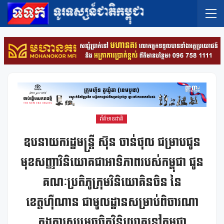
ព័ត៌មានជាតិ
ឧបនាយករដ្ឋមន្ត្រី ស៊ុន ចាន់ថុល ជម្រាបជូន
មុខសញ្ញាវិនិយោគជាអាទិភាពរបស់កម្ពុជា ជូន
គណៈប្រតិភូក្រុមវិនិយោគិនចិន នៃ
ខេត្តហ៊ឺណាន ជាមូលដ្ឋានសម្រាប់ពិចារណា
ក្នុងការសម្រេចចិត្តវិនិយោគនៅកម្ពុជា