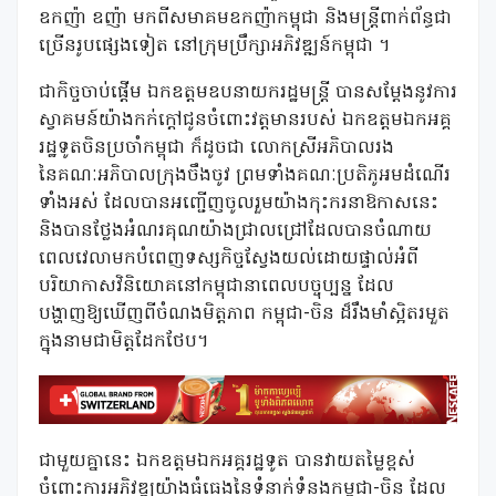
ឧកញ៉ា ឧញ៉ា មកពីសមាគមឧកញ៉ាកម្ពុជា និងមន្ត្រីពាក់ព័ន្ធជា
ច្រើនរូបផ្សេងទៀត នៅក្រុមប្រឹក្សាអភិវឌ្ឍន៍កម្ពុជា ។
ជាកិច្ចចាប់ផ្ដើម ឯកឧត្តមឧបនាយករដ្ឋមន្ត្រី បានសម្តែងនូវការ
ស្វាគមន៍យ៉ាងកក់ក្តៅជូនចំពោះវត្តមានរបស់ ឯកឧត្តមឯកអគ្គ
រដ្ឋទូតចិនប្រចាំកម្ពុជា ក៏ដូចជា លោកស្រីអភិបាលរង
នៃគណៈអភិបាលក្រុងចឹងចូវ ព្រមទាំងគណៈប្រតិភូអមដំណើរ
ទាំងអស់ ដែលបានអញ្ជើញចូលរួមយ៉ាងកុះករនាឱកាសនេះ
និងបានថ្លែងអំណរគុណយ៉ាងជ្រាលជ្រៅដែលបានចំណាយ
ពេលវេលាមកបំពេញទស្សកិច្ចស្វែងយល់ដោយផ្ទាល់អំពី
បរិយាកាសវិនិយោគនៅកម្ពុជានាពេលបច្ចុប្បន្ន ដែល
បង្ហាញឱ្យឃើញពីចំណងមិត្តភាព កម្ពុជា-ចិន ដ៏រឹងមាំស្អិតរមួត
ក្នុងនាមជាមិត្តដែកថែប។
ជាមួយគ្នានេះ ឯកឧត្តមឯកអគ្គរដ្ឋទូត បានវាយតម្លៃខ្ពស់
ចំពោះការអភិវឌ្ឍយ៉ាងធំធេងនៃទំនាក់ទំនងកម្ពុជា-ចិន ដែល