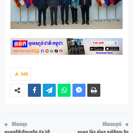
946
ព័ត៌មានមុន
ព័ត៌មានបន្ទាប់
សម្តេចកិត្តិព្រឹទ្ធបណ្ឌិត ប៊ុន រ៉ានី
សម្តេច ម៉ែន សំអន សមិទ្ធិផល និង