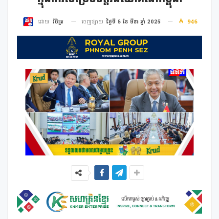
ចេញផ្សាយ
ថ្ងៃទី 6 ខែ មីនា ឆ្នាំ 2025
946
ដោយ
វិចិត្រ