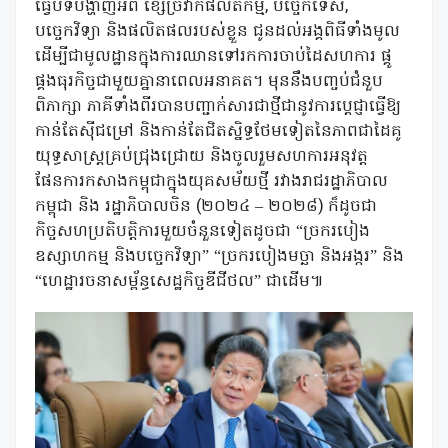
ធ្វើបទបង្ហាញអំពី ខ្សែច្រវ៉ាក់ផលិតកម្ម, បច្ចេកទេស,
បច្ចេកវិទ្យា និងផលិតផលរបស់ខ្លួន ជូនដល់អង្គពិធីទាំងមូល
ដើម្បីជាមូលដ្ឋានក្នុងការឈានទៅរកការចាប់ដៃសហការ ផ្គូ
ផ្គងធុរកិច្ចជាមួយគ្នានាពេលអនាគត។ មុននឹងបញ្ចប់ជំនួប
ពិភាក្សា ភាគីទាំងពីរបានបញ្ជាក់សារជាថ្មីជានូវការប្តេជ្ញាធ្វើឱ្យ
កាន់តែស៊ីជម្រៅ និងកាន់តែជិតស្និទ្ធថែមទៀតនៃភាពជាដៃគូ
យុទ្ធសាស្ត្រគ្រប់ជ្រុងជ្រោយ និងចូលរួមសហការអនុវត្ត
ផែនការកសាងកម្ពុជាក្នុងយុគសម័យថ្មី រវាងរាជរដ្ឋាភិបាល
កម្ពុជា និង រដ្ឋាភិបាលចិន (២០២៤ – ២០២៨) ក៏ដូចជា
កិច្ចសហប្រតិបត្តិការមួយចំនួនទៀតដូចជា “ច្រករបៀង
ឧស្សាហកម្ម និងបច្ចេកវិទ្យា” “ច្រករបៀងមច្ឆា និងអង្ករ” និង
“ហេដ្ឋារចនាសម្ព័ន្ធសេដ្ឋកិច្ចឌីជីថល” ជាដើម៕