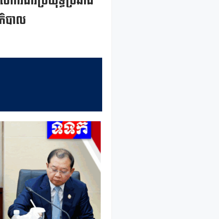
ើការងារប្រយុទ្ធប្រឆាំង
ាភិបាល