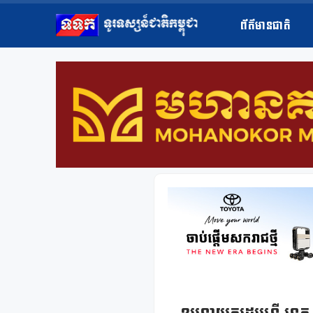
ព័ត៌មានជាតិ