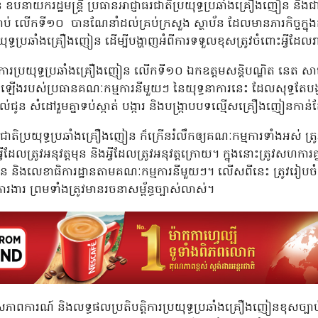
ឧបនាយករដ្ឋមន្ដ្រី ប្រធានអាជ្ញាធរជាតិប្រយុទ្ធប្រឆាំងគ្រឿងញៀន និង
បាប់ លើកទី១០ បានណែនាំដល់គ្រប់ក្រសួង ស្ថាប័ន ដែលមានភារកិច្ចក្នុ
យុទ្ធប្រឆាំងគ្រឿងញៀន ដើម្បីបង្ហាញអំពីការទទួលខុសត្រូវចំពោះអ្វីដែលរ
ុទ្ធនាការប្រយុទ្ធប្រឆាំងគ្រឿងញៀន លើកទី១០ ឯកឧត្តមសន្ដិបណ្ឌិត ន
ើងរបស់ប្រធានគណៈកម្មការនីមួយៗ នៃយុទ្ធនាការនេះ ដែលសុទ្ធតែបង្
រគល់ជូន សំដៅរួមគ្នាទប់ស្កាត់ បង្ការ និងបង្ក្រាបបទល្មើសគ្រឿងញៀនកាន់
ធរជាតិប្រយុទ្ធប្រឆាំងគ្រឿងញៀន ក៏ក្រើនរំលឹកឲ្យគណៈកម្មការទាំងអស់ ត
ីដែលត្រូវអនុវត្តមុន និងអ្វីដែលត្រូវអនុវត្តក្រោយ។ ក្នុងនោះត្រូវសហកា
ៀន និងលេខាធិការដ្ឋានតាមគណៈកម្មការនីមួយៗ។ លើសពីនេះ ត្រូវរៀបចំកិច
រងារ ព្រមទាំងត្រូវមានរចនាសម្ព័ន្ធច្បាស់លាស់។
ការណ៍ និងលទ្ធផលប្រតិបត្តិការប្រយុទ្ធប្រឆាំងគ្រឿងញៀនខុសច្បា