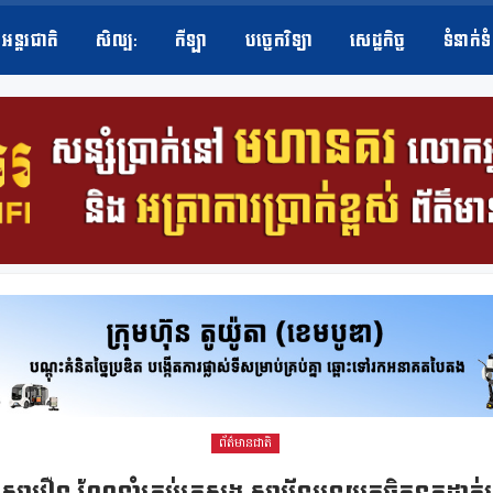
អន្តរជាតិ
សិល្ប​:
កីឡា
បច្ចេកវិទ្យា
សេដ្ឋកិច្ច
ទំនាក់ទ
ព័ត៌មានជាតិ