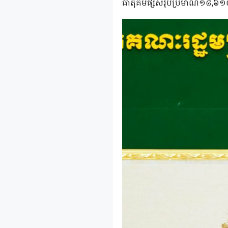
ធាតុគីមីផ្សំសរុបប្រមាណ១៨,៦១