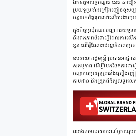
ឯកឧត្តមសន្ដិបណ្ឌិត នេត សាវឿន 
ប្រយុទ្ធប្រឆាំងគ្រឿងញៀនខុសច្
បន្ដយកចិត្តទុកដាក់លើការងារប្រ
ក្នុងកិច្ចប្រជុំគណៈបញ្ជាការយ
និងឯកភាពចំពោះអ្វីដែលការលើកឡ
ខ្លួន លើអ្វីដែលរាជរដ្ឋាភិបាលប្
ឧបនាយករដ្ឋមន្ដ្រី ប្រធានអាជ្ញា
សកម្មភាព ដើម្បីបែកចែកការងារអ្វ
បញ្ជាការប្រយុទ្ធប្រឆាំងគ្រឿងញ
តាមដាន និងត្រួតពិនិត្យលទ្ធផលកា
យោងតាមរបាយការណ៍បូកសរុបសភាព