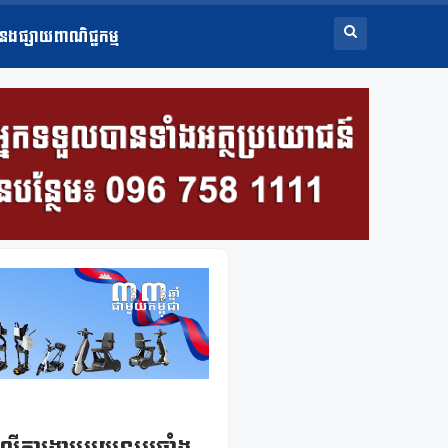
ំនងផ្សាយពាណិជ្ជកម្ម