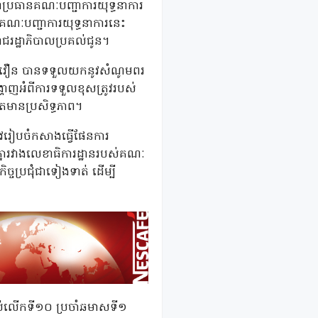
ជាប្រធានគណៈបញ្ជាការយុទ្ធនាការ
ងគណៈបញ្ជាការយុទ្ធនាការនេះ
ាជរដ្ឋាភិបាលប្រគល់ជូន។
េត សាវឿន បានទទួលយកនូវសំណូមពរ
ហាញអំពីការទទួលខុសត្រូវរបស់
តែមានប្រសិទ្ធភាព។
្រូវរៀបចំកសាងធ្វើផែនការ
រគ្នារវាងលេខាធិការដ្ឋានរបស់គណៈ
្ចប្រជុំជាទៀងទាត់ ដើម្បី
ប់លើកទី១០ ប្រចាំឆមាសទី១