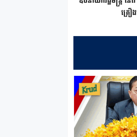
ឧបនាយករដ្ឋមន្ដ្រី នេត
គ្រឿង