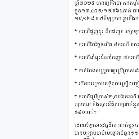
ឆ្នាំ២០២៥ បានឲ្យដឹងថា កងកម្ល
ខ្លួន១៣,៤៥២/១២,៩៦៥នាក់ ចាប
១៩,១២៩.៣៥គីឡូក្រាម រួមនឹងមធ
* ករណីជួញដូរ ដឹកជញ្ជូន រក្សា
* ករណីកែច្នៃផលិត ៨ករណី ឃាត់
* ករណីដាំដុះដំណាំកញ្ញា ៧ករណី 
* ចាត់ចែងសម្រួលឲ្យប្រើប្រាស់
* បើកបរក្រោមឥទ្ធិពលគ្រឿងញ
* ករណីប្រើប្រាស់២,០៥៦ករណី
ព្យាបាល និងស្តារនីតិសម្បទាច
៥៩១នាក់។
ដោយឡែកអនុវត្តដីកា ឃាត់ខ្លួ
បានបង្ក្រាបចាប់មេខ្លោងចំនួ