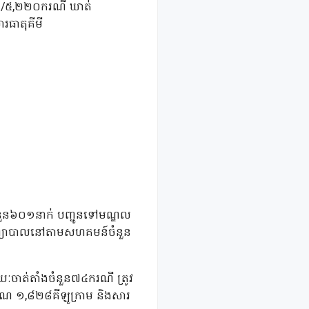
១៨២/៥,២២០ករណី ឃាត់
ធាតុគីមី
នួន៦០១នាក់ បញ្ជូនទៅមណ្ឌល
សាបព្យាបាលនៅតាមសហគមន៍ចំនួន
ចាត់តាំងចំនួន៧៤ករណី ត្រូវ
មាណ ១,៨២៨គីឡូក្រាម និងសារ