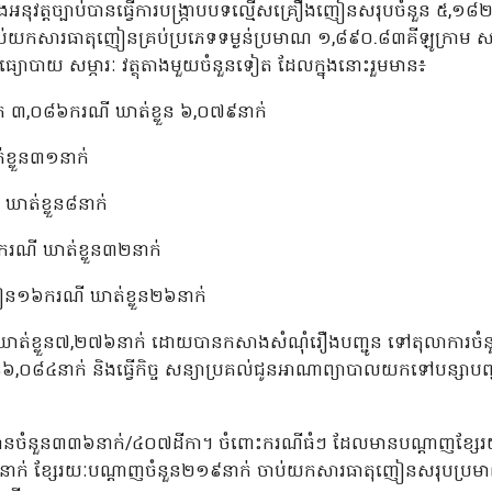
ាំងអនុវត្តច្បាប់បានធ្វើការបង្ក្រាបបទល្មើសគ្រឿងញៀនសរុបចំនួន ៥,
់យកសារធាតុញៀនគ្រប់ប្រភេទទម្ងន់ប្រមាណ ១,៨៩០.៨៣គីឡូក្រាម សារ
្យោបាយ សម្ភារៈ វត្ថុតាងមួយចំនួនទៀត ដែលក្នុងនោះរួមមាន៖
ទុក ៣,០៨៦ករណី ឃាត់ខ្លួន ៦,០៧៩នាក់
ខ្លួន៣១នាក់
ឃាត់ខ្លួន៨នាក់
៩ករណី ឃាត់ខ្លួន៣២នាក់
ៀន១៦ករណី ឃាត់ខ្លួន២៦នាក់
 ឃាត់ខ្លួន៧,២៧៦នាក់ ដោយបានកសាងសំណុំរឿងបញ្ជូន ទៅតុលាការចំ
ំនួន៦,០៨៤នាក់ និងធ្វើកិច្ច សន្យាប្រគល់ជូនអាណាព្យាបាលយកទៅបន្
នបានចំនួន៣៣៦នាក់/៤០៧ដីកា។ ចំពោះករណីធំៗ ដែលមានបណ្តាញខ្សែរយៈ
ន១១នាក់ ខ្សែរយៈបណ្តាញចំនួន២១៩នាក់ ចាប់យកសារធាតុញៀនសរុបប្រ