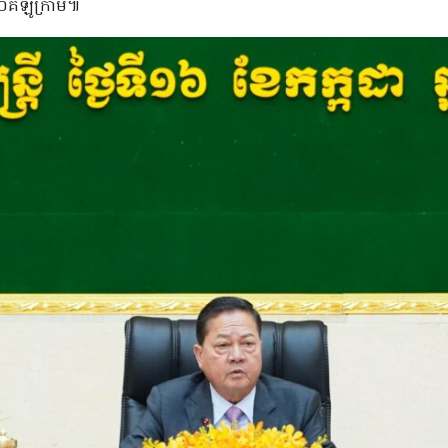
០គីឡូក្រាម៕