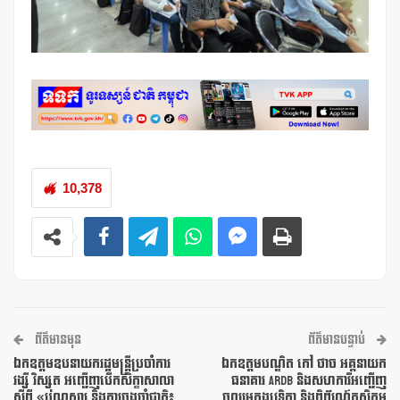
10,378
ព័ត៌មានមុន
ព័ត៌មានបន្ទាប់
ឯកឧត្តមឧបនាយករដ្ឋមន្រ្តីប្រចាំការ
ឯកឧត្តមបណ្ឌិត កៅ ថាច អគ្គនាយក
វង្សី វិស្សុត អញ្ជើញបើកសិក្ខាសាលា
ធនាគារ ARDB និងសហការីអញ្ជើញ
ស្តីពី «បណ្ណសារ និងការចងចាំជាតិ៖
ចូលរួមក្នុងវេទិកា និងពិព័រណ៍កសិកម្ម