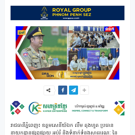
រាជធានីភ្នំពេញ៖ ឧត្តមសេនីយ៍ឯក លឹម តុងហួត ប្រធាន
នាយកដ្ឋានផ្សព្វផ្សាយ អប់រំ និងទំនាក់ទំនងសាធារណៈ នៃ