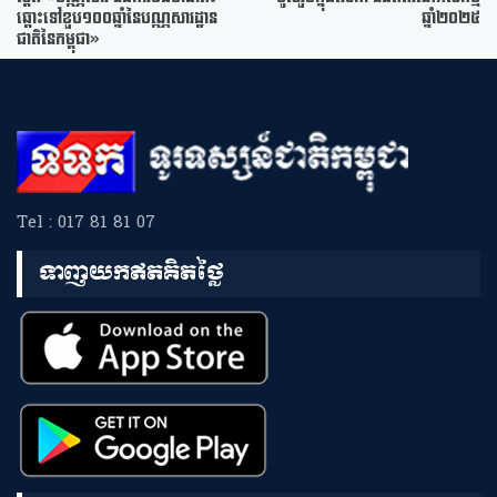
ឆ្ពោះទៅខួប១០០ឆ្នាំនៃបណ្ណសារដ្ឋាន
ឆ្នាំ២០២៥
ជាតិនៃកម្ពុជា»
Tel : 017 81 81 07
ទាញយកឥតគិតថ្លៃ