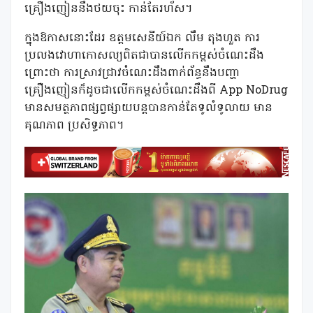
គ្រឿងញៀននឹងថយចុះ កាន់តែរហ័ស។
ក្នុងឱកាសនោះដែរ ឧត្តមសេនីយ៍ឯក លឹម តុងហួត ការ
ប្រលងវោហាកោសល្យពិតជាបានលើកកម្ពស់ចំណេះដឹង
ព្រោះថា ការស្រាវជ្រាវចំណេះដឹងពាក់ព័ន្ធនឹងបញ្ហា
គ្រឿងញៀនក៏ដូចជាលើកកម្ពស់ចំណេះដឹងពី App NoDrug
មានសមត្ថភាពផ្សព្វផ្សាយបន្តបានកាន់តែទូលំទូលាយ មាន
គុណភាព ប្រសិទ្ធភាព។