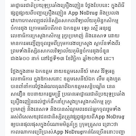
អាជ្ញាធរជាតិប្រយុទ្ធប្រឆាំងគ្រឿងញៀន ថ្លែងបែបនេះ ក្នុងពិធី
ផ្សព្វផ្សាយពីបញ្ហាគ្រឿងញៀន App NoDrug និងប្រលង
វោហាកោសល្យដល់និស្សិតសាកលវិទ្យាល័យភូមិន្ទកសិកម្ម
ចំការដូង ក្រោមអធិបតីភាព ឯកឧត្តម ឡោ រស្មី អនុរដ្ឋ
លេខាធិការក្រសួងកសិកម្ម រុក្ខាប្រមាញ់ និងនេសាទ ដោយ
មានការអញ្ជើញចូលរួមពីក្រុមការងារក្រសួង ស្ថាប័នទាំងពីរ
ព្រមទាំងនិស្សិតសាកលវិទ្យាល័យភូមិន្ទចំការដូងចំនួន
ជាង៦០០ នាក់ នៅថ្ងៃទី១៣ ខែវិច្ឆិកា ឆ្នាំ២០២៥ នេះ។
ថ្លែងក្នុងនាម ឯកឧត្តម នាយឧត្តមសេនីយ៍ មាស វិរិទ្ធអគ្គ
លេខាធិការ ក្នុងឱកាសនោះ ឧត្តមសេនីយ៍ឯក លឹម តុងហួត
បានពាំនាំការថ្លែងអំណរគុណពីឯកឧត្តមសន្តិបណ្ឌិត នេត
សាវឿន ឧបនាយករដ្ឋមន្ត្រី ប្រធានអាជ្ញាធរជាតិប្រយុទ្ធប្រឆាំង
គ្រឿងញៀនដល់ថ្នាក់ដឹកនាំក្រសួងក្រសួងកសិកម្ម រុក្ខា
ប្រមាញ់ និងនេសាទ និងបានសំណូមពរដល់អ្នកចូលរួមទាំង
អស់ពិសេសយុវជនជានិស្សិតត្រូវផ្សព្វផ្សាយពីApp NoDrug
ឲ្យបានផុលផុសក្នុងចំណោមមិត្តភ័ក្រ្ត ក្រុមគ្រួសារ ព្រោះថា
កាលណាការប្រើប្រាស់App NoDrugកាន់តែច្រើននោះបញ្ហា