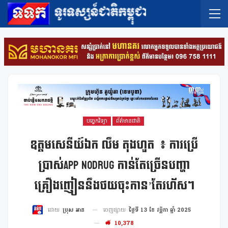
បច្ចេកវិទ្យា
ព័ត៌មានជាតិ
ឧត្តមសេនីយ៍ឯក លឹម តុងហួត ៖ ការប្រើ
ប្រាស់App NoDrug កាន់តែច្រើនបញ្ហា
គ្រឿងញៀននឹងថយចុះកាន’តែរហ័ស។
ចេញផ្សាយ
ថ្ងៃទី 13 ខែ វច្ឆិកា ឆ្នាំ 2025
ដោយ
ប្រុស អាន
10,378