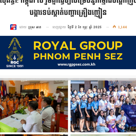
ន្ធា: កម្ពុជា ថៃ រួមគ្នាធ្វើឲ្យសម្រេចនូវកម្មវិធីបណ្តា
បង្ការទប់ស្កាត់បញ្ហាគ្រឿងញៀន
ចេញផ្សាយ
ថ្ងៃទី 2 ខែ កុម្ភៈ ឆ្នាំ 2025
1,144
ដោយ
ប្រុស អាន