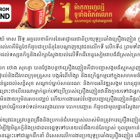
៍ មាស វិរិទ្ធ អគ្គលេខាធិការនៃអាជ្ញាធរជាតិប្រយុទ្ធប្រឆាំងគ្រឿងញៀ
់ភាគីមិត្តថៃក៏ដូចជាប្រតិភូនៃបណ្ដាញយុវជនលើកទី លើកទី៤ ព្រមទាំងអ
ដល់ទស្សនកិច្ចនិងសិក្សាស្វែងយល់លើទឹកដីខេត្តសៀមរាបដ៏ដ៏ស្រស់ត្រក
 ថោង សុគន្ធា បានថ្លែងបន្តថាគ្រឿងញៀនគឺជាបញ្ហាសង្គមដ៏ស្មុគស្មាញ 
ទាល់និងជីវភាពក្រុមគ្រួសារ បង្កអំពើហិង្សា និងឧក្រិដ្ឋកម្មនៅក្នុងសហ
ងន់ធ្ងរដល់សន្តិសុខ សណ្តាប់ធ្នាប់សាធារណៈ និងការអភិវឌ្ឍសង្គម ហេតុដូច
់ព្រោះថាបើនរណាម្នាក់ធ្លាក់ទៅប្រើប្រាស់គ្រឿងញៀនវានឹងក្លាយទៅ
នងាយឬមិនអាចបញ្ឈប់ ហើយការងារអប់រំបង្ការបញ្ហាគ្រឿងញៀនគឺផ្តល់នូវ
ម្រាប់ធ្វើការទប់ទល់ការលួងលោម បោកបញ្ឆោត ក៏ដូចជាមូលដ្ឋានស្វែងរកក
់យុវជនត្រូវបន្តពង្រឹងនិងប្រកាន់ជំហរច្បាស់លាស់មិនត្រូវការគ្រឿងញៀន 
្បីឱ្យមិត្តភក្តិនិងប្រជាពលរដ្ឋទូទៅបានយល់ដឹងកាន់តែច្បាស់ ចូលរួមកាន់
ានឆ្ពោះទៅជាអ្នកដឹកនាំ ពិសេសលើការងារប្រយុទ្ធប្រឆាំងគ្រឿងញៀន ដើម្