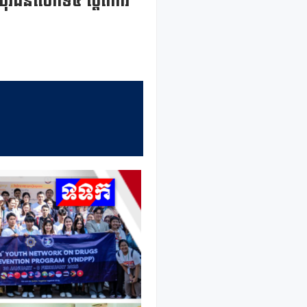
ញយុវជនលើកទី៤ ស្តីពីការ