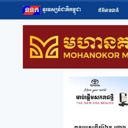
ព័ត៌មានជាតិ