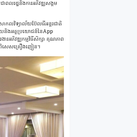
រជាពលរដ្ឋនិងការអភិវឌ្ឍសង្គម
តសាកលវិទ្យាល័យប៊ែលធីអន្តរជាតិ
័យនិងអត្ថប្រយោជន៍នៃApp
រអភិវឌ្ឍកម្មវិធីសិក្សា គុណភាព
្គម ពិសេសគ្រឿងញៀន។