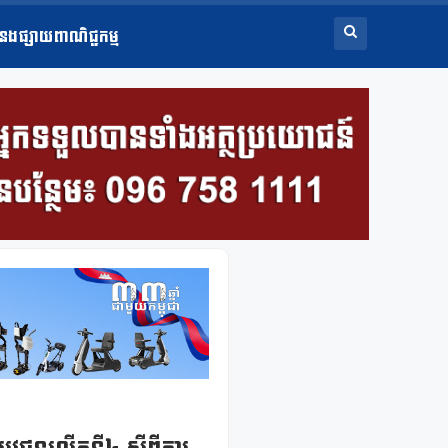
ំនងផ្សាយពាណិជ្ជកម្ម