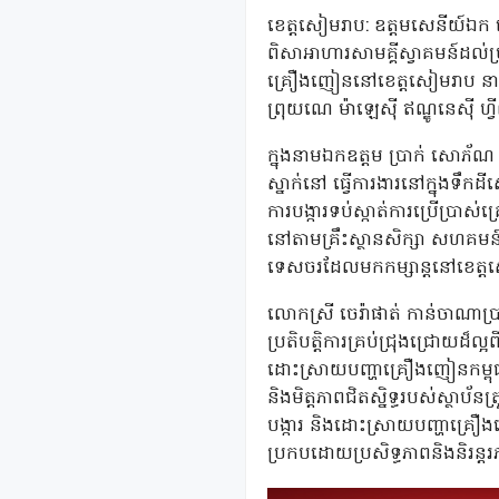
ខេត្តសៀមរាប: ឧត្តមសេនីយ៍ឯក ថ
ពិសាអាហារសាមគ្គីស្វាគមន៍ដល់ប្រ
គ្រឿងញៀននៅខេត្តសៀមរាប នាថ្ងៃទ
ព្រុយណេ ម៉ាឡេស៊ី ឥណ្ឌូនេស៊ី ហ
ក្នុងនាមឯកឧត្តម ប្រាក់ សោភ័ណ
ស្នាក់នៅ ធ្វើការងារនៅក្នុងទឹកដី
ការបង្ការទប់ស្កាត់ការប្រើប្រា
នៅតាមគ្រឹះស្ថានសិក្សា សហគមន៍
ទេសចរដែលមកកម្សាន្តនៅខេត្
លោកស្រី ចេរ៉ាផាត់ កាន់ចាណាប
ប្រតិបត្តិការគ្រប់ជ្រុងជ្រោយដ៏ល្អ
ដោះស្រាយបញ្ហាគ្រឿងញៀនកម្ពុជាន
និងមិត្តភាពជិតស្និទ្ធរបស់ស្ថាប
បង្ការ និងដោះស្រាយបញ្ហាគ្រឿង
ប្រកបដោយប្រសិទ្ធភាពនិងនិរន្ត