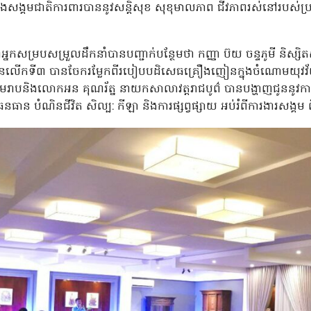
្តិ និងសង្គមជាតិការពារបាននូវសន្តិសុខ សុខុមាលភាព ជីវភាពរស់នៅរបស់ប្
នកសម្របសម្រួលដឹកនាំបានបញ្ជាក់បន្ថែមថា កញ្ញា ប៊យ ចន្ទភូមី និស្សិ
វជនលើកទី៣ បានចែករម្លែកពីរបៀបបដិសេធគ្រឿងញៀនក្នុងចំណោមយុវវ
ាបនិងលោកអន គុណរ័ត្ន នាយកសាលាវត្តរាជបូព៌ បានបង្ហាញជូននូវការងា
ធាន បំណិនជីវិត សិល្ប: កីឡា និងការផ្សព្វផ្សាយ អប់រំពីការងារសង