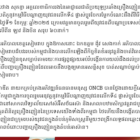
ោង សុគន្ធា អគ្គលេខាធិការរងនៃអាជ្ញាធរជាតិប្រយុទ្ធប្រឆាំងគ្រឿងញ
តិភូនូវកម្មវិធីបណ្តាញយុវជនលើកទី៤ ផ្លាស់ប្តូរចែករម្លែកចំណេះដឹងពីវិធ
ី១ ខែកុម្ភ: ឆ្នាំ២០២៥ ក្រោមវត្តមានចូលរួមពីយុវជនពីបណ្ដាប្រទេសចំនួ
្វីលីពីន ឡាវ និងចិន សរុប ៦០នាក់។
 អភិបាលខេត្តសៀមរាប ក្នុងឱកាសនោះ ឯកឧត្តម ង៉ូវ សេងកាក់ អភិបាលរ
សៀមរាបដ៏បវររបស់កម្ពុជានិងបានលើកឡើងពីកិច្ចខិតខំអនុវត្តនិងចាត់វិធានក
ស់គ្រឿងញៀនខុសច្បាប់តាមរយៈការផ្សព្វផ្សាយអប់រំបង្កើនការយល់ដឹងដល់ប្
ពីបញ្ហាគ្រឿងញៀនដែលអាចនឹងបង្កឲ្យមានអសន្តិសុខ បាត់សណ្តាប់ធ្នាប់ប៉
តសៀមរាប។
្រាឌីត នាយកគ្រប់គ្រងអភិវឌ្ឍន៍ធនធានមនុស្ស ONCB បានថ្លែងដោយក្ត
ពីកម្ពុជាក្នុងការចូលរួមអនុវត្តនូវកម្មវិធីបណ្តាញយុវជនលើកទី៤ ផ្លាស់ប្តូរច
ៅសាកលវិទ្យាល័យសៅស៍អ៊ីសថ៍អេស៊ា និងសាលាបឋមសិក្សាវត្តរាជបូព៌ ដែលឆ្
័នត្រួតពិនិត្យគ្រឿងញៀននៃប្រទេសយើងទាំងពីរកម្ពុជា ថៃហើយនឹងបង្កើតបាន
ញៀនជាក្រុមរបស់យុវជនក្នុងតំបន់ភូមិសាស្រ្តនីមួយៗពង្រីកលទ្ធផលឆ្ព
រភាពចំពោះបញ្ហាគ្រឿងញៀនក្នុងតំបន់អាស៊ាន។