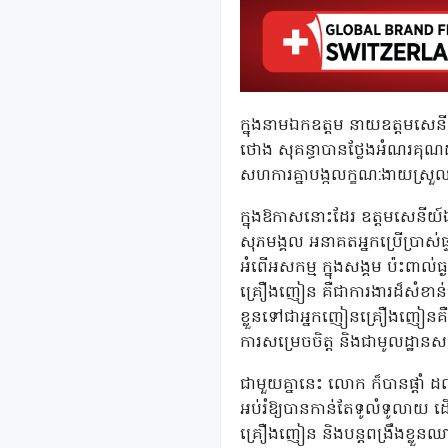
ក្នុងនាមឯកឧត្តម នាយឧត្តមសេនីយ
ថោង សុគន្ធាបានថ្លែងអំណរគុណដល
សហការគ្នាបង្កលក្ខណ:ងាយស្រួល
ក្នុងឱកាសនោះដែរ ឧត្តមសេនីយ៍ឯក
សុភមង្គល អនាគតអ្នកប្រើប្រាស់ផ្
អំពើអសកម្ម ក្នុងសង្គម ប៉ះពាល់ធ្
គ្រឿងញៀន គឺជាការងារដ៏សំខាន
ខ្លួនទៅជាអ្នកញៀនគ្រឿងញៀនគឺមិ
ការសម្រេចចិត្ត និងជាមូលដ្ឋានស
ជាមួយគ្នានេះ លោក ក៏បានផ្តាំ ដល
អប់រំឱ្យបានកាន់តែទូលំទូលាយ ដើម
គ្រឿងញៀន និងបន្តពង្រឹងខ្លួនឈ