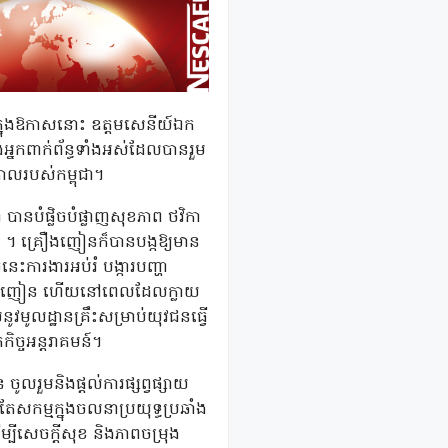
ន ក្នុងឱកាសនោះ ឧត្តមសេនីយ៍ឯក
្នកពាក់ព័ន្ធទាំងអស់ដែលបានរួម
ាលរបស់កម្ពុជា។
បានបំផ្លិចបំផ្លាញសុខភាព ថវិកា
គមន៍ ។ គ្រឿងញៀនក៏បានបង្កឱ្យមាន
នេះការងារអប់រំ បង្ការបញ្ហា
ជាអ្នកញៀន ហើយនៅពេលដែលក្លាយ
មូលដ្ឋានគ្រឹះសម្រាប់យុវជនធ្វើ
ិច្ចអន្តរាគមន៍។
ចូលរួមនិងផ្តល់ការផ្សព្វផ្សាយ
តែសកម្មក្នុងចលនាប្រយុទ្ធប្រឆាំង
បីសេចក្តីសុខ និងភាពចម្រុង