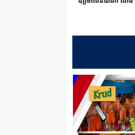
ឧត្តមសេនីយ៍ឯក ថោង សុគ