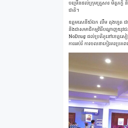
ចម្រើនដល់ក្រុមគ្រួសារ មិត្តភក
ជាតិ។
ឧត្តមសេនីយ៍ឯក លឹម តុងហួត ជាអ្
និងជាសមាជិកម្មវិធីបណ្តាញយុ
NoDrug ដល់ប្រតិភូនៅខេត្តសៀមរ
ការអប់រំ ការចលនាកៀរគរប្រភពធន