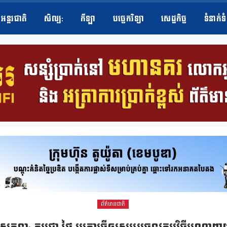
អន្តរជាតិ
សិល្ប​:
កីឡា
បច្ចេកវិទ្យា
សេដ្ឋកិច្ច
ទំនាក់ទ
ព័ត៌មានជាតិ