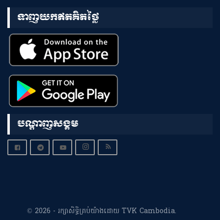
ទាញយកឥតគិតថ្លៃ
បណ្តាញសង្គម
© 2026 - រក្សាសិទ្ធិគ្រប់យ៉ាងដោយ TVK Cambodia.