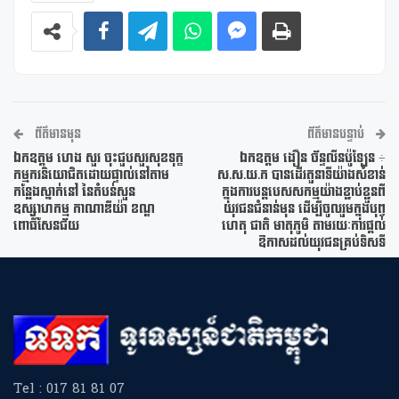
ព័ត៌មានមុន
ព័ត៌មានបន្ទាប់
ឯកឧត្តម ហេង សួរ ចុះជួបសួរសុខទុក្ខ
ឯកឧត្តម ងឿន ច័ន្ទលីនប៉ូឡែន ÷
កម្មករនិយោជិតដោយផ្ទាល់នៅតាម
ស.ស.យ.ក បានដើរតួនាទីយ៉ាងសំខាន់
កន្លែងស្នាក់នៅ នៃតំបន់សួន
ក្នុងការបន្តបេសសកម្មយ៉ាងខ្ជាប់ខ្ជួនពី
ឧស្សាហកម្ម កាណាឌីយ៉ា ខណ្ឌ
យុវជនជំនាន់មុន ដើម្បីចូលរួមក្នុងបុព្វ
ពោធិ៍សែនជ័យ
ហេតុ ជាតិ មាតុភូមិ តាមរយៈការផ្តល់
ឱកាសដល់យុវជនគ្រប់ទិសទី
Tel : 017 81 81 07