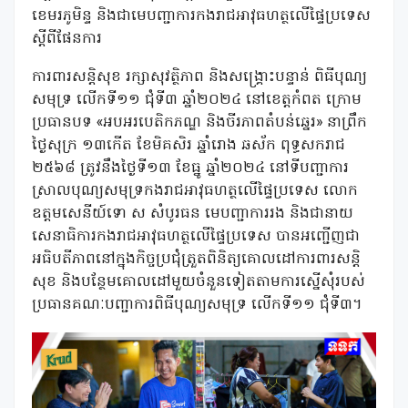
ខេមរភូមិន្ទ និងជាមេបញ្ជាការកងរាជអាវុធហត្ថលើផ្ទៃប្រទេស
ស្តីពីផែនការ
ការពារសន្តិសុខ រក្សាសុវត្ថិភាព និងសង្គ្រោះបន្ទាន់ ពិធីបុណ្យ
សមុទ្រ លើកទី១១ ជុំទី៣ ឆ្នាំ២០២៤ នៅខេត្តកំពត ក្រោម
ប្រធានបទ «អបអរបេតិកភណ្ឌ និងចីរភាពតំបន់ឆ្នេរ» នាព្រឹក
ថ្ងៃសុក្រ ១៣កើត ខែមិគសិរ ឆ្នាំរោង ឆស័ក ពុទ្ធសករាជ
២៥៦៨ ត្រូវនឹងថ្ងៃទី១៣ ខែធ្នូ ឆ្នាំ២០២៤ នៅទីបញ្ជាការ
ស្រាលបុណ្យសមុទ្រកងរាជអាវុធហត្ថលើផ្ទៃប្រទេស លោក
ឧត្តមសេនីយ៍ទោ ស សំបូរធន មេបញ្ជាការរង និងជានាយ
សេនាធិការកងរាជអាវុធហត្ថលើផ្ទៃប្រទេស បានអញ្ជើញជា
អធិបតីភាពនៅក្នុងកិច្ចប្រជុំត្រួតពិនិត្យគោលដៅការពារសន្តិ
សុខ និងបន្ថែមគោលដៅមួយចំនួនទៀតតាមការស្នើសុំរបស់
ប្រធានគណៈបញ្ជាការពិធីបុណ្យសមុទ្រ លើកទី១១ ជុំទី៣។