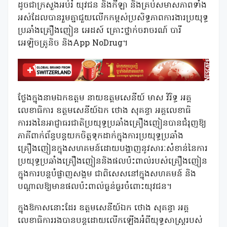
ដូចជាក្រសួងអប់រំ យុវជន និងកីឡា និងគ្រប់សមាសភាពទាំង
អស់ដែលបានរួមគ្នាជួយលើកកម្ពស់ប្រសិទ្ធភាពការងារប្រយុទ្ធ
ប្រឆាំងគ្រឿងញៀន អេដស៍ គ្រោះថ្នាក់ចរាចរណ៍ បារី
អេឡិចត្រូនិច និងApp NoDrug។
ថ្លែងក្នុងនាមឯកឧត្តម នាយឧត្តមសេនីយ៍ មាស វិរិទ្ធ អគ្គ
លេខាធិការ ឧត្តមសេនីយ៍ឯក ថោង សុគន្ធា អគ្គលេខាធិ
ការរងនៃអាជ្ញាធរជាតិប្រយុទ្ធប្រឆាំងគ្រឿងញៀនបានជំរុញឱ្យ
ភាគីពាក់ព័ន្ធបន្តយកចិត្តទុកដាក់ក្នុងការប្រយុទ្ធប្រឆាំង
គ្រឿងញៀនក្នុងសហគមន៍ដោយបង្ហាញនូវសារៈសំខាន់នៃការ
ប្រយុទ្ធប្រឆាំងគ្រឿងញៀននិងផលប៉ះពាល់របស់គ្រឿងញៀន
ក្នុងការបន្តបំផ្លាញសង្គម ជាពិសេសនៅក្នុងសហគមន៍ និង
បណ្តាលឱ្យមានផលប៉ះពាល់ធ្ងន់ធ្ងរចំពោះយុវជន។
ក្នុងឱកាសនោះដែរ ឧត្តមសេនីយ៍ឯក ថោង សុគន្ធា អគ្គ
លេខាធិការរងបានបន្តដោយលើកឡើងអំពីយុទ្ធសាស្ត្ររបស់