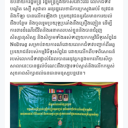
ឧបនាយករដ្ឋមន្ត្រី រដ្ឋមន្ត្រីក្នុងឱកាសនោះដែរ លោកជំទាវ
បណ្ឌិត សឿ សុជាតា អនុរដ្ឋលេខាធិការក្រសួងអប់រំ យុវជន
និងកីឡា បានលើកឡើងថា ក្រុមយុវជនគួរតែមានការយល់
ដឹងបន្ថែម និងចូលរួមប្រយុទ្ធប្រឆាំងនឹងគ្រឿងញៀន ដើម្បី
ការពារដំណើរជីវិតនិងអនាគតរបស់ខ្លួននិងបានជំរុញ
សិស្សានុសិស្ស និងសិក្ខាមទាំងអស់ទាញយកកម្មវិធីទូរស័ព្ទដៃ
NoDrug សម្រាប់រាយការណ៍ដោយលោកជំទាវបញ្ជាក់ពីអត្ថ
ប្រយោជន៍របស់កម្មវិធីទូរស័ព្ទដៃ ដោយលើកពីបទពិសោធន៍
របស់លោកជំទាវផ្ទាល់ដែលបានអនុវត្តកន្លងមកហើយសិក្ខា
សាលានេះបានផ្តល់ចំណេះដឹងបង្ការទប់ស្កាត់និងលើកកម្ពស់
សុខភាពសិក្សាដល់ធនធានមនុស្សបន្តវេន។