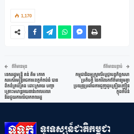
1,170
ព័ត៌មានមុន
ព័ត៌មានបន្ទាប់
ទេសរដ្ឋមន្ត្រី គន់ គីម កោត
កម្ពុជានិងអូស្រ្តាលីប្តេជ្ញាបន្តកិច្ចសហ
សរសើរមន្រ្ដីរាជការខេត្តកំពង់ធំ បាន
ប្រតិបត្តិ ចែករំលែកព័ត៌មានរួមគ្នា
ខិតខំគ្រប់គ្រង ដោះស្រាយ បញ្ហា
ប្រយុទ្ធប្រឆាំងការជួញដូរគ្រឿងញៀន
គ្រោះមហន្តរាយទាន់ពេលវេលា
ក្នុងតំបន់
និងជួយការលំបាកពលរដ្ឋ