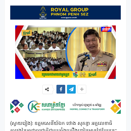
(ស្វាយរៀង): ឧត្ដមសេនីយ៍ឯក ថោង សុគន្ធា អគ្គលេខាធិ
ការរងនៃអាជ្ញាធរជាតិជាប្រឆាំងគ្រឿងញៀនមានថ្លៃបែបនេះ