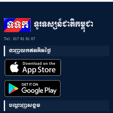
Tel : 017 81 81 07
ទាញយកឥតគិតថ្លៃ
បណ្តាញសង្គម