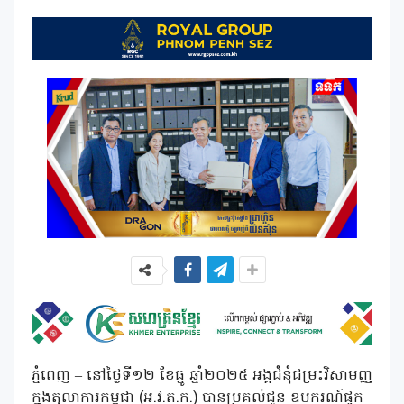
ភ្នំពេញ – នៅថ្ងៃទី១២ ខែធ្នូ ឆ្នាំ២០២៥ អង្គជំនុំជម្រះវិសាមញ្ញ
ក្នុងតុលាការកម្ពុជា (អ.វ.ត.ក.) បានប្រគល់ជូន ឧបករណ៍ផ្ទុក