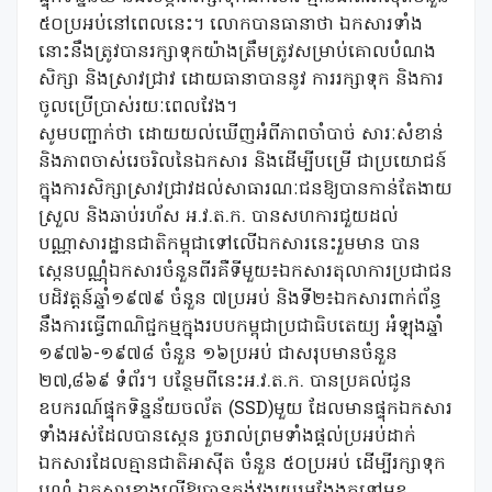
៥០ប្រអប់នៅពេលនេះ។ លោកបានធានាថា ឯកសារទាំង
នោះនឹងត្រូវបានរក្សាទុកយ៉ាងត្រឹមត្រូវសម្រាប់គោលបំណង
សិក្សា និងស្រាវជ្រាវ ដោយធានាបាននូវ ការរក្សាទុក និងការ
ចូលប្រើប្រាស់រយៈពេលវែង។
សូមបញ្ជាក់ថា ដោយយល់ឃើញអំពីភាពចាំបាច់ សារៈសំខាន់
និងភាពចាស់រេចរិលនៃឯកសារ និងដើម្បីបម្រើ ជាប្រយោជន៍
ក្នុងការសិក្សាស្រាវជ្រាវដល់សាធារណៈជនឱ្យបានកាន់តែងាយ
ស្រួល និងឆាប់រហ័ស អ.វ.ត.ក. បានសហការជួយដល់
បណ្ណាសារដ្ឋានជាតិកម្ពុជាទៅលើឯកសារនេះរួមមាន បាន
ស្កេនបណ្ណុំឯកសារចំនួនពីរគឺទីមួយ៖ឯកសារតុលាការប្រជាជន
បដិវត្តន៍ឆ្នាំ១៩៧៩ ចំនួន ៧ប្រអប់ និងទី២៖ឯកសារពាក់ព័ន្ធ
នឹងការធ្វើពាណិជ្ជកម្មក្នុងរបបកម្ពុជាប្រជាធិបតេយ្យ អំឡុងឆ្នាំ
១៩៧៦-១៩៧៨ ចំនួន ១៦ប្រអប់ ជាសរុបមានចំនួន
២៧,៨៦៩ ទំព័រ។ បន្ថែមពីនេះអ.វ.ត.ក. បានប្រគល់ជូន
ឧបករណ៍ផ្ទុកទិន្នន័យចល័ត (SSD)មួយ ដែលមានផ្ទុកឯកសារ
ទាំងអស់ដែលបានស្កេន រួចរាល់ព្រមទាំងផ្តល់ប្រអប់ដាក់
ឯកសារដែលគ្មានជាតិអាស៊ីត ចំនួន ៥០ប្រអប់ ដើម្បីរក្សាទុក