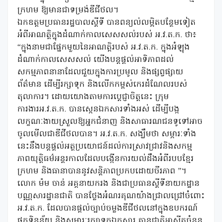
ក្រហម ឱ្យមានជាទម្រង់ឌីជីថល។
ឯកឧត្តមប្រធានរដ្ឋបាលស្តីទី បានពន្យល់លម្អិតបន្ថែមទៀត
អំពីអាណត្តិក្នុងដំណាក់កាលសេសសល់របស់ អ.វ.ត.ក. ថា៖
“ក្នុងនាមជាផ្នែកមួយនៃអាណត្តិរបស់ អ.វ.ត.ក. ក្នុងអំឡុង
ដំណាក់កាលសេសសល់ យើងបន្តផ្តល់អាទិភាពដល់
សកម្មភាពនានាដែលជួយក្នុងការប្រមូល និងផ្សព្វផ្សាយ
ព័ត៌មាន ដើម្បីរក្សាទុក និងលើកកម្ពស់កេរដំណែលរបស់
តុលាការ។ ដោយយោងតាមការប្តេជ្ញាចិត្តនេះ ក្រុម
ការងារអ.វ.ត.ក. បានស្កេនឯកសារទាំងអស់ ដើម្បីបង្ក
លក្ខណៈងាយស្រួលឱ្យអ្នកជំនាញ និងសាធារណជនទូទៅអាច
ចូលមើលជាឌីជីថលបាន។ អ.វ.ត.ក. សង្ឃឹមថា សម្ភារៈទាំង
នេះនឹងបន្តផ្តល់អត្ថប្រយោជន៍ដល់ការស្រាវជ្រាវនិងសកម្ម
ភាពយុត្តិធម៌អន្តរកាលដែលបង្កើនការយល់ដឹងអំពីរបបខ្មែរ
ក្រហម និងធានាបាននូវសន្តិភាពប្រកបដោយចីរភាព ”។
លោក ម៉ម ចាន់ អគ្គនាយករង និងជាប្រធានស្តីទីនាយកដ្ឋាន
បណ្ណសារដ្ឋានជាតិ បានថ្លែងអំណរគុណយ៉ាងជ្រាលជ្រៅចំពោះ
អ.វ.ត.ក. ដែលបានផ្តល់ច្បាប់ចម្លងឌីជីថលនៅក្នុងឧបករណ៍
ផ្ទុកទិន្នន័យ និងសម្ភារៈរក្សាទុកឯកសារ គ្មានជាតិអាស៊ីតចំនួន