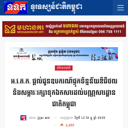
ព័ត៌មានជាតិ
អ.វ.ត.ក. ផ្ដល់ជូនឧបករណ៍ផ្ទុកទិន្នន័យឌីជីថល
និងសម្ភារៈរក្សាទុកឯកសារដល់បណ្ណសារដ្ឋាន
ជាតិកម្ពុជា
ចេញផ្សាយ
ថ្ងៃទី 12 ខែ ធ្នូ ឆ្នាំ 2025
ដោយ
ប្រុស អាន
2,253