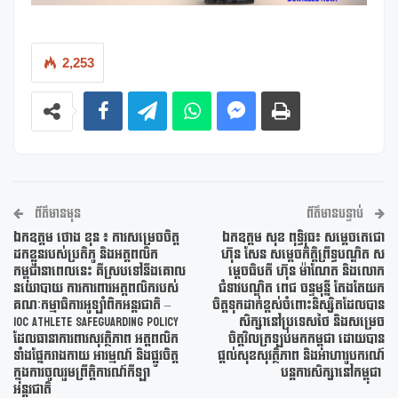
2,253
ព័ត៌មានមុន
ព័ត៌មានបន្ទាប់
ឯកឧត្តម ថោង ខុន ៖ ការសម្រេចចិត្ត
ឯកឧត្តម សុខ ពុទ្ធិវុធ៖ សម្តេចតេជោ
ដកខ្លួនរបស់ប្រតិភូ និងអត្តពលិក
ហ៊ុន សែន សម្តេចកិត្តិព្រឹទ្ធបណ្ឌិត ស
កម្ពុជានាពេលនេះ គឺស្របទៅនឹងគោល
ម្តេចធិបតី ហ៊ុន ម៉ាណែត និងលោក
នយោបាយ ការការពារអត្តពលិករបស់
ជំទាវបណ្ឌិត ពេជ ចន្ទមុន្នី តែងតែយក
គណៈកម្មាធិការអូឡាំពិកអន្តរជាតិ –
ចិត្តទុកដាក់ខ្ពស់ចំពោះនិស្សិតដែលបាន
IOC Athlete Safeguarding Policy
សិក្សានៅប្រទេសថៃ និងសម្រេច
ដែលធានាការពារសុវត្ថិភាព អត្តពលិក
ចិត្តវិលត្រឡប់មកកម្ពុជា ដោយបាន
ទាំងផ្នែករាងកាយ អារម្មណ៍ និងផ្លូវចិត្ត
ផ្តល់សុខសុវត្ថិភាព និងអាហារូបករណ៍
ក្នុងការចូលរួមព្រឹត្តិការណ៍កីឡា
បន្តការសិក្សានៅកម្ពុជា
អន្តរជាតិ