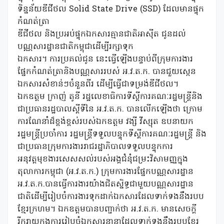
ទិន្នន័យឌីជីថល Solid State Drive (SSD) ដែលមានផ្ទុក
កំណត់ត្រា
ឌីជីថល និងប្រអប់ផ្ទុកឯកសារគ្មានជាតិអាស៊ីត ជូនដល់
បណ្ណសារដ្ឋានជាតិកម្ពុជាដើម្បីរក្សាទុក
ឯកសារ។ ការប្រគល់ជូន នេះធ្វើឡើងបន្ទាប់ពីក្រុមការងារ
ផ្នែកកំណត់ត្រានិងបណ្ណសាររបស់ អ.វ.ត.ក. បានជួយស្កេន
ឯកសារសំខាន់ៗចំនួនពីរ ដើម្បីធ្វើជាទម្រង់ឌីជីថល។
ឯកឧត្តម ក្រាញ់ តូនី រដ្ឋលេខាធិការទីស្តីការគណៈរដ្ឋមន្រ្តីនិង
ជាប្រធានរដ្ឋបាលស្តីទីនៃ អ.វ.ត.ក. បានលើកឡើងថា ក្រោម
ការណែនាំដ៏ខ្ពង់ខ្ពស់របស់ឯកឧត្តម វង្សី វីស្សុត ឧបនាយក
រដ្ឋមន្រ្តីប្រចាំការ រដ្ឋមន្រ្តីទទួលបន្ទុកទីស្តីការគណៈរដ្ឋមន្រ្តី និង
ជាប្រធានក្រុមការងាររាជរដ្ឋាភិបាលទទួលបន្ទុកការ
អនុវត្តមុខងារសេសសល់របស់អង្គជំនុំជម្រះវិសាមញ្ញក្នុង
តុលាការកម្ពុជា (អ.វ.ត.ក.) ក្រុមការងារផ្នែកបណ្ណសារដ្ឋាន
អ.វ.ត.ក.បានធ្វើការងារយ៉ាងជិតស្និទ្ធជាមួយបណ្ណសារដ្ឋាន
ជាតិដើម្បីរៀបចំការងារទុកដាក់ឯកសារដែលទាក់ទងនឹងរបប
ខ្មែរក្រហម។ ឯកឧត្តមបានបញ្ជាក់ថា អ.វ.ត.ក. មានសេចក្តី
រីករាយក្នុងការរៀបចំឯកសារនានាដែលទាក់ទងនឹងរបបខ្មែរ