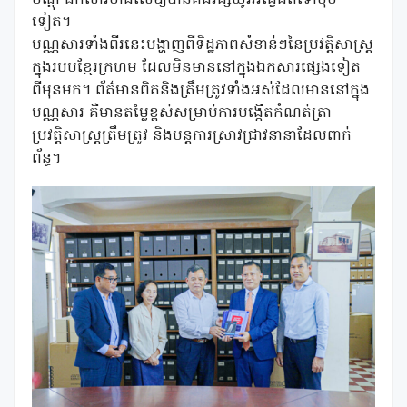
បណ្តុំ ឯកសារខាងលើឱ្យបានគង់វង្សយូរអង្វែងតទៅមុខ
ទៀត។
បណ្ណសារទាំងពីរនេះបង្ហាញពីទិដ្ឋភាពសំខាន់ៗនៃប្រវត្តិសាស្ត្រ
ក្នុងរបបខ្មែរក្រហម ដែលមិនមាននៅក្នុងឯកសារផ្សេងទៀត
ពីមុនមក។ ព័ត៌មានពិតនិងត្រឹមត្រូវទាំងអស់ដែលមាននៅក្នុង
បណ្ណសារ គឺមានតម្លៃខ្ពស់សម្រាប់ការបង្កើតកំណត់ត្រា
ប្រវត្តិសាស្ត្រត្រឹមត្រូវ និងបន្តការស្រាវជ្រាវនានាដែលពាក់
ព័ន្ធ។