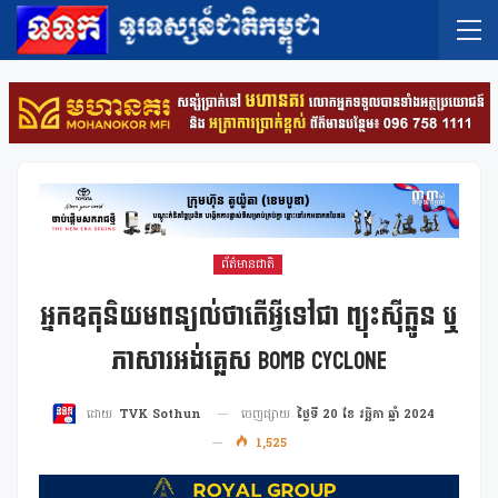
ព័ត៌មានជាតិ
អ្នកឧតុនិយមពន្យល់ថាតើអ្វីទៅជា ព្យុះស៊ីក្លូន ឬ
ភាសារអង់គ្លេស Bomb Cyclone
ចេញផ្សាយ
ថ្ងៃទី 20 ខែ វច្ឆិកា ឆ្នាំ 2024
ដោយ
TVK Sothun
1,525