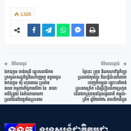
1,525
ព័ត៌មានមុន
ព័ត៌មានបន្ទាប់
ឯកឧត្តម ចាន់សុធី រដ្ឋលេខាធិការ
ថ្ងៃនេះ គ្រុឌ និងសហព័ន្ធកីឡា
ក្រសួងសេដ្ឋកិច្ចនិងហិរញ្ញវត្ថុ ទទួលជួប
ប្រដាល់គុនខ្មែរ នឹងធ្វើដំណើរចាក
ឯកឧត្តម ស៊ី ហុងឆាយ ប្រធាន
ចេញពីកម្ពុជា ឆ្ពោះទៅកាន់
គណៈកម្មការកិច្ចការថវិកា នៃ គណៈ
ប្រទេសក្រិក ដើម្បីរៀបចំការប្រកួត
អចិន្ត្រៃយ៍ នៃតំណាងសភា
ជើងឯកគ្រុឌគុនខ្មែរអន្តរជាតិ កម្ពុជា-
ប្រជាជនចិនទូទាំងប្រទេស
ក្រិក ឆ្នាំ២០២៤ ជាលើកដំបូង