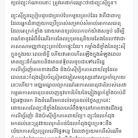
ខ្យល់ព្យុះកំណាចនោះ ត្រូវគេដាក់ឈ្មោះថាជាព្យុះស៊ីក្លូន។
ព្យុះស៊ីក្លូនប្រៀបដូចជាគ្រាប់បែកមួយគ្រាប់ដែរ វាគឺជាពាក្យ
ដែលអ្នកជំនាញយកប្រើប្រាស់សម្រាប់សំគាល់អាកាសធាតុ
ដែលអាក្រក់ខ្លាំង ដោយមានខ្យល់បោកបក់យ៉ាងសន្ធប់ ដើម្បី
ពណ៌នានូវអំពីដំណើរការដែលក្រុមឧតុនិយមតែងតែហៅវាជា
ភាសាសាមញ្ញថាព្យុះគ្រាប់បែកផ្ទុះដែរ។ កម្លាំងដ៏ខ្លាំងនៃព្យុះស៊ី
ក្លូនក្នុងរយៈពេលដ៏ខ្លី ហើយវាអាចកើតឡើងក្នុងអំឡុងពេល
មានព្យុះដ៏កំណាចនិងមានឥទ្ធិពលដូចជាទៅលើរដ្ឋ
កាលីហ្វ័រញ៉ាភាគខាងជើង និងប៉ាស៊ីហ្វិកភាគពាយ័ព្យដែល
ពេលនេះកំពុងរៀបចំត្រៀមជម្លៀសមនុស្សនៅសប្តាហ៍ក្រោយ
នេះហើយ។ មជ្ឈមណ្ឌលព្យាករណ៍អាកាសធាតុជាតិរបស់សេវា
កម្មអាកាសធាតុបានចេញនូវហានិភ័យនៃភ្លៀងធ្លាក់ខ្លាំងចាប់ពី
ថ្ងៃអង្គារមក និងដំណើរមកដល់រហូតដល់ថ្ងៃសុក្រនេះ
ដោយសារតែព្យុះដ៏ខ្លាំងដែលគេរំពឹងទុកនៅភាគខាងជើងរដ្ឋ
កាលីហ្វ័រញ៉ា និងប៉ាស៊ីហ្វិកភាគពាយ័ព្យ។ ព្យុះដែលកំពុង
មកដល់នេះត្រូវវាយលុកតំបន់ដែលកំពុងជួបប្រទះនឹង
បរិយាកាសប្រែប្រួលលើផ្ទៃទន្លេ ដែលវាក្លាយមកពីសំណើម