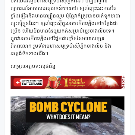
បំភាយនៃផ្ទៃមហាសមុទ្រប៉ាស៊ីហ្វិកដែរ។ មជ្ឈមណ្ឌល
ព្យាករណ៍អាកាសធាតុបាននិយាយថា ខ្យល់ព្យុះនេះកាន់តែ
ខ្លាំងឡើងនិងមានល្បឿនល្មម ប៉ុន្តែវាក៏ត្រូវបានចាត់ទុកថាជា
ព្យុះស៊ីក្លូនដែរ។ ខ្យល់ព្យុះស៊ីក្លូនអាចកើតឡើងនៅកន្លែងជា
ច្រើន ហើយមិនមានតែមួយគត់សម្រាប់ឆ្នេរខាងលិចទេ។
ពួកវាអាចកើតឡើងនៅផ្នែកជាច្រើននៃមហាសមុទ្រ
ពិភពលោក រួមទាំងមហាសមុទ្រប៉ាស៊ីហ្វិកខាងលិច និង
អាត្លង់ទិកខាងជើង។
សម្រួលអត្ថបទ៖​សុផារិន្ទ