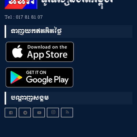
Tel : 017 81 81 07
ទាញយកឥតគិតថ្លៃ
បណ្តាញសង្គម