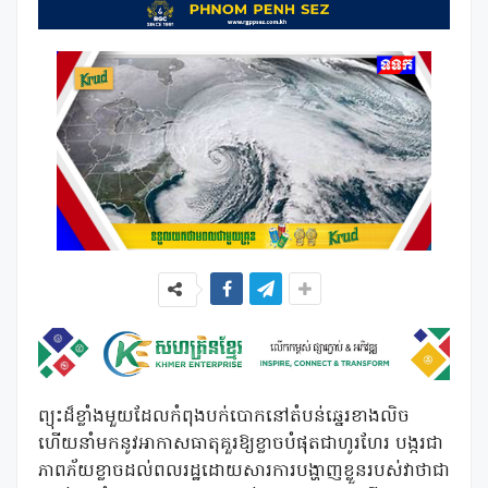
ព្យុះដ៏ខ្លាំងមួយដែលកំពុងបក់បោកនៅតំបន់ឆ្នេរខាងលិច
ហើយនាំមកនូវអាកាសធាតុគួរឱ្យខ្លាចបំផុតជាហូរហែរ បង្ករជា
ភាពភ័យខ្លាចដល់ពលរដ្ឋដោយសារការបង្ហាញខ្លួនរបស់វាថាជា