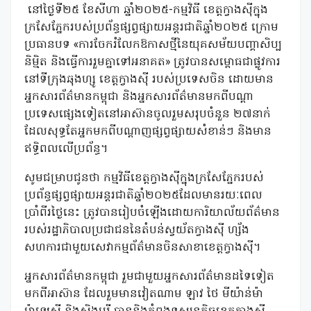
នៅថ្ងៃទី២៥ ខែសីហា ឆ្នាំ២០២៥-កម្មវិធី ខេត្តក្វាងស៊ីក្នុង
ក្រសែភ្នែករបស់ប្រព័ន្ធផ្សព្វផ្សាយអន្តរជាតិឆ្នាំ២០២៥ ក្រោម
ប្រធានបទ «ការចែករំលែកឱកាសថ្មីនៃយុគសម័យបញ្គាសិប្ប
និម្មិត និងធ្វើការរួមគ្នាទៅអនាគត» ត្រូវបានសម្ពោធជាផ្លូវការ
នៅទីក្រុងឆុងហ្សូ ខេត្តក្វាងស៊ី របស់ប្រទេសចិន ដោយមាន
អ្នកសារព័ត៌មានកម្ពុជា និងអ្នកសារព័ត៌មានមកពីបណ្តា
ប្រទេសផ្សេងទៀតនៅអាស៊ានចូលរួមសរុបចំនួន ២៧នាក់
ដែលសុទ្ធតែអ្នកមកពីបណ្តាញផ្សព្វផ្សាយសំខាន់ៗ និងមាន
ឥទ្ធិពលលើប្រព័ន្ធ។
សូមជម្រាបជូនថា កម្មវិធីខេត្តក្វាងស៊ីក្នុងក្រសែភ្នែករបស់
ប្រព័ន្ធផ្សព្វផ្សាយអន្តរជាតិឆ្នាំ២០២៥ដែលមានរយៈពេល
ប្រាំពីរថ្ងៃនេះ ត្រូវបានរៀបចំឡើងដោយការិយាល័យព័ត៌មាន
របស់រដ្ឋាភិបាលប្រជាជននៃតំបន់ស្វយ័តក្វាងស៊ី ហ្ស័ង
សហការជាមួយសេវាកម្មព័ត៌មានចិនសាខាខេត្តក្វាងស៊ី។
អ្នកសារព័ត៌មានកម្ពុជា រួមជាមួយអ្នកសារព័ត៌មានដទៃទៀត
មកពីអាស៊ាន ដែលរួមមានវៀតណាម ឡាវ ថៃ មីយ៉ាន់ម៉ា