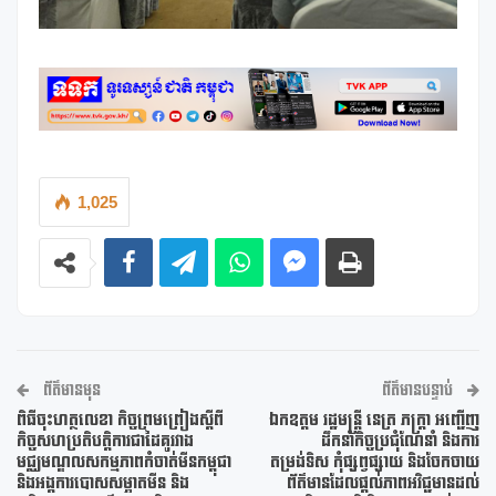
1,025
ព័ត៌មានមុន
ព័ត៌មានបន្ទាប់
ពិធីចុះហត្ថលេខា កិច្ចព្រមព្រៀងស្ដីពី
ឯកឧត្តម រដ្ឋមន្ត្រី នេត្រ ភក្ត្រា អញ្ជើញ
កិច្ចសហប្រតិបត្តិការជាដៃគូរវាង
ដឹកនាំកិច្ចប្រជុំណែនាំ និងការ
មជ្ឈមណ្ឌលសកម្មភាពកំចាត់មីនកម្ពុជា
តម្រង់ទិស កុំផ្សព្វផ្សាយ និងចែកចាយ
និងអង្គការបោសសម្អាតមីន និង
ព័ត៌មានដែលផ្តល់ភាពអវិជ្ជមានដល់