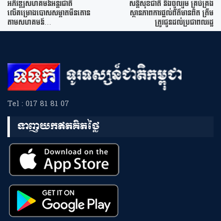
អភិវឌ្ឍសហគមន៍អន្តរជាតិ
សន្តិសុខជាតិ និងចូលរួម គ្រប់គ្រង
លើគម្រោងបោសសម្អាតមីនតោន
ស្ថានភាពការផ្តល់ព័ត៌មានពិត ត្រឹម
តាមសហគមន៍…
ត្រូវជូនដល់ប្រជាពលរដ្ឋ
Tel : 017 81 81 07
ទាញយកឥតគិតថ្លៃ