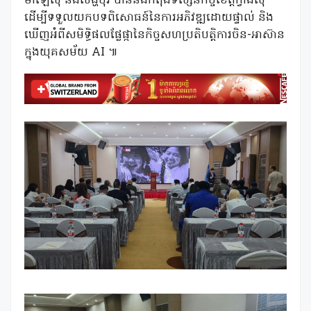
ម៉ាឡេស៊ី និងសិង្ហបុរី បាននិងកំពុងទស្សនកិច្ចខេត្តក្វាងស៊ី
ដើម្បីទទួលយកបទពិសោធន៍នៃការអភិវឌ្ឍដោយផ្ទាល់ និង
ឃើញអំពីសមិទ្ធិផលផ្លែផ្កានៃកិច្ចសហប្រតិបត្តិការចិន-អាស៊ាន
ក្នុងយុគសម័យ AI ៕