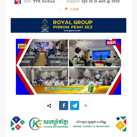
ចេញផ្សាយ
ថ្ងៃទី 25 ខែ សីហា ឆ្នាំ 2025
ដោយ
TVK Sothun
1,025