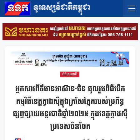
ព័ត៌មានជាតិ
អ្នកសារព័ត៌មានអាស៊ាន-ចិន ចូលរួមពិធីបើក
កម្មវិធីខេត្តក្វាងស៊ីក្នុងក្រសែភ្នែករបស់ប្រព័ន្ធ
ផ្សព្វផ្សាយអន្តរជាតិឆ្នាំ២០២៥ ក្នុងខេត្តក្វាងស៊ី
ប្រទេសចិនចែក