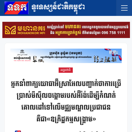
អន្តរជាតិ
អ្នកនាំពាក្យយោធាអ៊ីស្រាអែលបញ្ជាក់ថាការប្រើ
ប្រាស់មីស៊ីលចង្កោមរបស់អ៊ីរ៉ង់ដើម្បីកំណត់
គោលដៅទៅលើមជ្ឈមណ្ឌលប្រជាជន
គឺជា«ឧក្រិដ្ឋកម្មសង្គ្រាម»