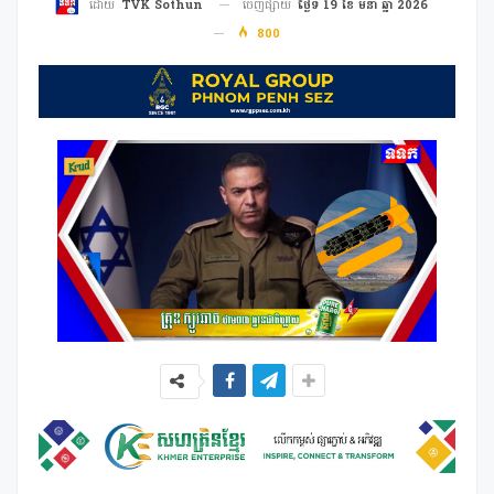
ចេញផ្សាយ
ថ្ងៃទី 19 ខែ មីនា ឆ្នាំ 2026
ដោយ
TVK Sothun
800