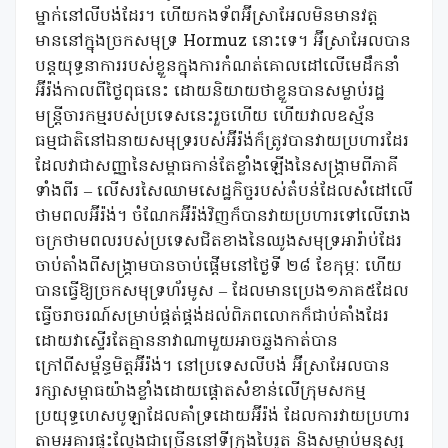
ម្នាក់នៅលីបង់ដែរ។ ហើយកងទ័ពអ៊ីស្រាអែលមិនមានវត្ត
មាននៅក្នុងច្រកសមុទ្រ Hormuz នោះទេ។ អ៊ីស្រាអែលបាន
បន្តយុទ្ធនាការរបស់ខ្លួនក្នុងការកំណត់គោលដៅលើមេដឹកនាំ
អ៊ីរ៉ង់កាលពីថ្ងៃពុធនេះ ដោយនិយាយថាខ្លួនបានសម្លាប់រដ្ឋ
មន្ត្រីចារកម្មរបស់ប្រទេសនេះរួចហើយ ហើយវាលឧស្ម័ន
ធម្មជាតិនៅឯនាយសមុទ្ររបស់អ៊ីរ៉ង់ក៏ត្រូវបានវាយប្រហារដែរ
ដែលវាជាសញ្ញានៃសម្ពាធកាន់តែខ្លាំងឡើងនៃសង្គ្រាមពីភាគី
ទាំងពីរ – លើសរសៃឈាមសេដ្ឋកិច្ចរបស់តំបន់ដែលសំដៅលើ
ថាមពលអ៊ីរ៉ង់។ ចំណែកអ៊ីរ៉ង់វិញក៏បានវាយប្រហារទៅលើរោង
ចក្រថាមពលរបស់ប្រទេសជិតខាងនៃឈូងសមុទ្រអារ៉ាប់ដែរ
ចាប់តាំងពីសង្គ្រាមបានចាប់ផ្តើមនៅថ្ងៃទី ២៨ ខែកុម្ភៈ ហើយ
បានធ្វើឱ្យច្រកសមុទ្រហ័រមូស – ដែលមានប្រេង១ភាគ៥ដែល
ធ្វើចរាចរណ៍សម្រាប់ផ្គត់ផ្គង់ដល់ពិភពលោកក៏ជាប់គាំងដែរ
ដោយវាស្ទើរតែគ្មាននាវាណាមួយអាចឆ្លងកាត់បាន
ក្រៅពីសម្ព័ន្ធមិត្តអ៊ីរ៉ង់។ នៅប្រទេសលីបង់ អ៊ីស្រាអែលបាន
រក្សាសម្ពាធយ៉ាងខ្លាំងដោយផ្តោតសំខាន់លើក្រុមសកម្ម
ប្រយុទ្ធហេសបូឡាដែលគាំទ្រដោយអ៊ីរ៉ង់ ដែលការវាយប្រហារ
តាមអគារផ្ទះល្វែងជាច្រើននៅទីក្រុងបៃរូត និងសម្លាប់មនុស្ស