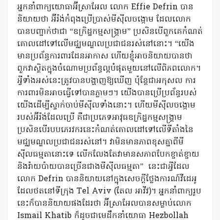
អ្នកនាំពាក្យយោធាអ៊ីស្រាអែល លោក Effie Defrin បាន
និយាយថា អ៊ីរ៉ង់កំពុងប្រើប្រាស់មីស៊ីលចង្កោម ដែលលោក
បានបញ្ជាក់ថាជា “ឧក្រិដ្ឋកម្មសង្គ្រាម” ប្រសិនបើពួកគេកំណត់
គោលដៅទៅលើមជ្ឈមណ្ឌលប្រជាជនរស់នៅនោះ។ “យើង
មានប្រព័ន្ធការពារដែនអាកាស ហើយខ្ញុំអាចនិយាយបានថា
ពួកវាស្ថិតក្នុងចំណោមប្រព័ន្ធល្អបំផុតមួយនៅលើពិភពលោក។
អ្វីទាំងអស់នេះត្រូវបានបង្ហាញឱ្យឃើញ ប៉ុន្តែជាអកុសល ការ
ការពារមិនអាចធ្វើទៅបានភ្លាមៗ។ យើងបានប្រើប្រព័ន្ធរបស់
យើងដើម្បីស្ទាក់ចាប់មីស៊ីលទាំងនោះ។ ហើយមីស៊ីលចង្កោម
របស់អ៊ីរ៉ង់ដែលប្រើ គឺជាប្រភេទអាវុធឧក្រិដ្ឋកម្មសង្គ្រាម
ប្រសិនបើរបបភេរវករនេះកំណត់គោលដៅទៅលើទីតាំងនៃ
មជ្ឈមណ្ឌលប្រជាជនរស់នៅ។ វាមិនមានភាពខុសគ្នាពីមី
ស៊ីលធម្មតានោះទេ លើកលែងតែវាមានសភាពបែកខ្ចាត់ខ្ចាយ
និងរ៉ាយប៉ាយបានច្រើនជាងមីស៊ីលធម្មតា”
នេះជាអ្វីដែល
លោក Defrin បាននិយាយនៅក្នុងសេចក្តីថ្លែងការណ៍វីដេអូ
ដែលថតនៅទីក្រុង Tel Aviv (តែល អាវីវ)។ អ្នកនាំពាក្យរូប
នេះក៏បាននិយាយផងដែរថា អ៊ីស្រាអែលបានសម្លាប់លោក
Ismail Khatib ក៏ដូចជាមេដឹកនាំយោធា Hezbollah