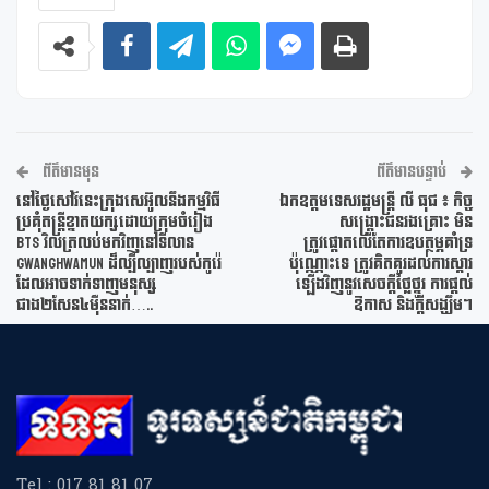
ព័ត៌មានមុន
ព័ត៌មានបន្ទាប់
នៅថ្ងៃសៅរ៍នេះក្រុងសេអ៊ូលនឹងកម្មវិធី
ឯកឧត្តមទេសរដ្ឋមន្រ្តី លី ធុជ ៖ កិច្ច
ប្រគុំតន្រ្តីខ្នាតយក្សដោយក្រុមចំរៀង
សង្រ្គោះជនរងគ្រោះ មិន
BTS វិលត្រលប់មកវិញនៅទីលាន
ត្រូវផ្តោតលើតែការឧបត្ថម្ភគាំទ្រ
Gwanghwamun ដ៏ល្បីល្បាញរបស់កូរ៉េ
ប៉ុណ្ណោះទេ ត្រូវគិតគូរដល់ការស្តារ
ដែលអាចទាក់ទាញមនុស្ស
ឡើងវិញនូវសេចក្តីថ្លៃថ្នូរ ការផ្តល់
ជាង២សែន៤ម៉ឺននាក់…..
ឱកាស និងក្តីសង្ឃឹម។
Tel : 017 81 81 07