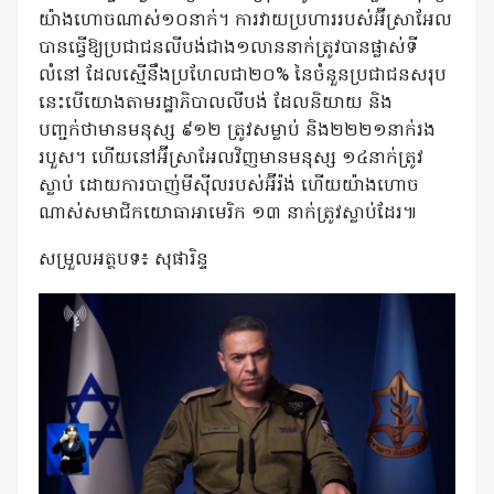
យ៉ាងហោចណាស់១០នាក់។ ការវាយប្រហាររបស់អ៊ីស្រាអែល
បានធ្វើឱ្យប្រជាជនលីបង់ជាង១លាននាក់ត្រូវបានផ្លាស់ទី
លំនៅ ដែលស្មើនឹងប្រហែលជា២០% នៃចំនួនប្រជាជនសរុប
នេះបើយោងតាមរដ្ឋាភិបាលលីបង់ ដែលនិយាយ និង
បញ្ជក់ថាមានមនុស្ស ៩១២ ត្រូវសម្លាប់ និង២២២១នាក់រង
របួស។ ហើយនៅអ៊ីស្រាអែលវិញមានមនុស្ស ១៤នាក់ត្រូវ
ស្លាប់ ដោយការបាញ់មីស៊ីលរបស់អ៊ីរ៉ង់ ហើយយ៉ាងហោច
ណាស់សមាជិកយោធាអាមេរិក ១៣ នាក់ត្រូវស្លាប់ដែរ៕
សម្រួលអត្ថបទ៖ សុផារិន្ទ