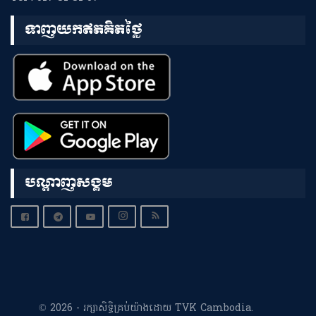
ទាញយកឥតគិតថ្លៃ
បណ្តាញសង្គម
© 2026 - រក្សាសិទ្ធិគ្រប់យ៉ាងដោយ TVK Cambodia.