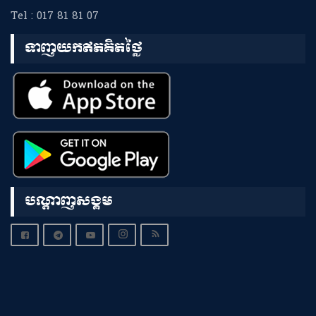
Tel : 017 81 81 07
ទាញយកឥតគិតថ្លៃ
បណ្តាញសង្គម