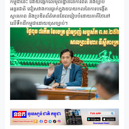
កម្ពុជានេះ ដោយផ្អែកលើមូលដ្ឋាននៃការពិត និងច្បាប់
អន្តរជាតិ ជៀសវាងការធ្លាក់ក្នុងឧបាយកលនៃការបង្កើត
ស្ថានភាព និងប្រឌិតព័ត៌មានដែលរៀបចំដោយភាគីថៃនៅ
លើទឹកដីកម្ពុជាដោយខុសច្បាប់។