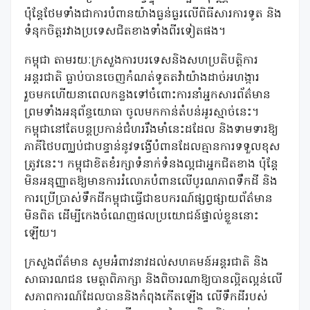
ប៉ុន្តែថែមទាំងជាការបំពានយ៉ាងធ្ងន់ធ្ងរលើពិធីសារការទូត និង
ទំនុកចិត្តរវាងប្រទេសជិតខាងទាំងពីរទៀតផង។
កម្ពុជា តាមរយៈក្រសួងការបរទេសនិងសហប្រតិបត្តិការ
អន្តរជាតិ ធ្លាប់បានចេញកំណត់ទូតតវ៉ាយ៉ាងដាច់អហង្ការ
រួចមកហើយនាពេលកន្លងទៅចំពោះការនាំអ្នកសារព័ត៌មាន
ព្រមទាំងអនុព័ន្ធយោធា ចូលមកកាន់តំបន់អូរស្មាច់នេះ។
កម្ពុជានៅតែបន្តប្រកាន់ជំហររឹងមាំនេះដដែល និងទាមទារឱ្យ
ភាគីថៃបញ្ឈប់ជាបន្ទាន់នូវទង្វើបំពានដែលគ្មានការទទួលខុស
ត្រូវនេះ។ កម្ពុជាខិតខំរក្សាទំនាក់ទំនងល្អជាអ្នកជិតខាង ប៉ុន្តែ
មិនអនុញ្ញាតឱ្យមានការរំលោភបំពានលើបូរណភាពទឹកដី និង
ការប្រើប្រាស់ទឹកដីកម្ពុជាធ្វើជាឧបករណ៍ផ្សព្វផ្សាយព័ត៌មាន
មិនពិត ដើម្បីកេងចំណេញផលប្រយោជន៍ផ្ទាល់ខ្លួននោះ
ឡើយ។
ក្រសួងព័ត៌មាន សូមអំពាវនាវដល់សហគមន៍អន្តរជាតិ និង
សាធារណជន មេត្តាពិភាក្សា និងពិចារណាឱ្យបានល្អិតល្អន់លើ
សភាពការណ៍ដែលបាននិងកំពុងកើតឡើង លើទឹកដីរបស់