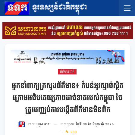
ព័ត៌មានជាតិ
អ្នកនាំពាក្យក្រសួងព័ត៌មាន៖ តំបន់អូរស្មាច់ស្ថិត
ក្រោមអធិបតេយ្យភាពដាច់ខាតរបស់កម្ពុជា ថៃ
ត្រូវបញ្ឈប់ការបង្កើតព័ត៌មានមិនពិត
ចេញផ្សាយ
ថ្ងៃទី 30 ខែ មិថុនា ឆ្នាំ 2026
ដោយ
ប្រុស អាន
533