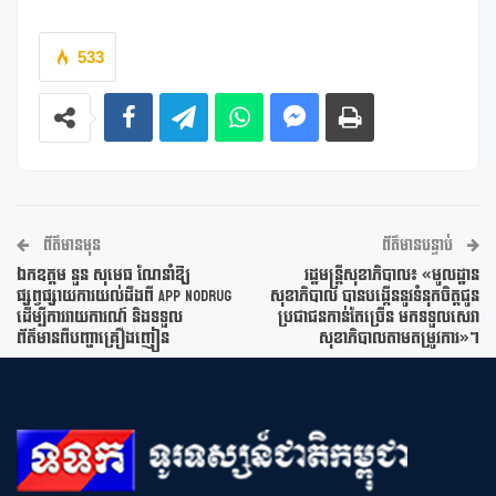
533
ព័ត៌មានមុន
ព័ត៌មានបន្ទាប់
ឯកឧត្តម នួន សុមេធ ណែនាំឱ្យ
រដ្ឋមន្រ្តីសុខាភិបាល៖ «មូលដ្ឋាន
ផ្សព្វផ្សាយការយល់ដឹងពី App NoDrug
សុខាភិបាល បានបង្កើននូវទំនុកចិត្តជូន
ដើម្បីការរាយការណ៍ និងទទួល
ប្រជាជនកាន់តែច្រើន មកទទួលសេវា
ព័ត៌មានពីបញ្ហាគ្រឿងញៀន
សុខាភិបាលតាមតម្រូវការ»។