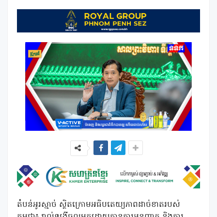
តំបន់អូរស្មាច់ ស្ថិតក្រោមអធិបតេយ្យភាពដាច់ខាតរបស់
កម្ពុជា៖ រាល់ទង្វើចូលមកដោយគ្មានការអនុញ្ញាត និងការ