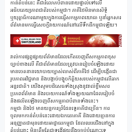
កាន់តំបន់នេះ គឺជារំលោភបំពានដោយផ្ទាល់ទៅលើ
អធិបតេយ្យភាពជាតិរបស់កម្ពុជា។ ភាគីថៃមិនមានសិទ្ធិ
ឬយុត្តាធិការណាមួយក្នុងការធ្វើសកម្មភាពយោធា ឬនាំអ្នកសារ
ព័ត៌មានមកធ្វើសេចក្តីរាយការណ៍នៅលើទឹកដីកម្ពុជាឡើយ។
រាល់ការផ្សព្វផ្សាយព័ត៌មានដែលកើតចេញពីសកម្មភាពខុស
ច្បាប់ខាងលើ គឺជាព័ត៌មានដែលត្រូវបានរៀបចំឡើងដោយ
មានចេតនានយោបាយច្បាស់លាស់ពីភាគីថៃ ដើម្បីបង្កើតជា
រូបភាពអវិជ្ជមាន និងបង្កាច់បង្ខូចកិត្តិយសរបស់កម្ពុជាលើឆាក
អន្តរជាតិ។ យើងសូមបដិសេធទាំងស្រុងនូវរាល់ខ្លឹមសារ
ប្រភពព័ត៌មាន និងរបាយការណ៍ទាំងឡាយណាដែលរៀបចំ
និងផលិតឡើងចេញពីសកម្មភាពបំពានទាំងនេះ។
កម្ពុជា និងថៃ មានយន្តការព្រំដែនទ្វេភាគីជាច្រើន។ ការ
ចូលមកកាន់តំបន់នេះដោយឯកតោភាគី និងដោយគ្មានការ
អនុញ្ញាតជាមុនដោយអាជ្ញាធរកម្ពុជា ដែលឈរជើងនៅក្នុង
តំបន់នោះ មិនត្រឹមតែជាទង្វើផ្ទុយនឹងច្បាប់ប៉ុណ្ណោះទេ