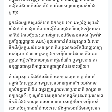
បង្កើតព័ត៌មានមិនពិត គឺជាការរំលោភច្បាប់អន្តរជាតិយ៉ាង
ធ្ងន់ធ្ងរ
អ្នកនាំពាក្យក្រសួងព័ត៌មាន ឯកឧត្តម ទេព អស្នារិទ្ធ សូមតវ៉ា
យ៉ាងដាច់អហង្ការ ចំពោះទង្វើបំពានម្ដងហើយម្ដងទៀតរបស់
ភាគីថៃ ដែលថ្មីៗនេះបាននាំអ្នកសារព័ត៌មានបរទេស (រួមទាំង
ប្រព័ន្ធផ្សព្វផ្សាយ ABC) ចូលមកកាន់តំបន់អូរស្មាច់ ដែលជា
ទឹកដីស្ថិតក្នុងអធិបតេយ្យភាព និងបូរណភាពទឹកដីពេញលេញ
របស់ព្រះរាជាណាចក្រកម្ពុជា។ ទង្វើបំពានដែលភាគីថៃនេះ
ត្រូវបានធ្វើឡើងដោយគ្មានការជូនដំណឹង ឬទទួលបានការ
អនុញ្ញាតជាមុនពីអាជ្ញាធរកម្ពុជាក្នុងតំបន់នោះឡើយ។
តំបន់អូរស្មាច់ គឺជាដែនដីអធិបតេយ្យភាពស្របច្បាប់របស់
កម្ពុជា ដែលត្រូវបានទទួលស្គាល់ជាអន្តរជាតិ។ យោងតាម
ច្បាប់អន្តរជាតិ និង ធម្មនុញ្ញអង្គការសហប្រជាជាតិ (មាត្រា ២
វាក្យខណ្ឌទី ៤) រដ្ឋទាំងអស់ត្រូវមានកាតព្វកិច្ចគោរពបូរណភាព
ទឹកដី និងឯករាជ្យភាពនយោបាយរបស់រដ្ឋដទៃ។ ទង្វើរបស់
យោធាថៃក្នុងការនាំជនបរទេស និងអ្នកសារព័ត៌មានចូលមក