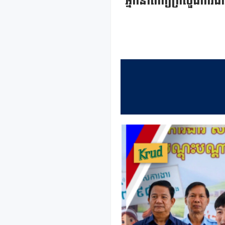
អ្នកនាំពាក្យក្រសួងការ