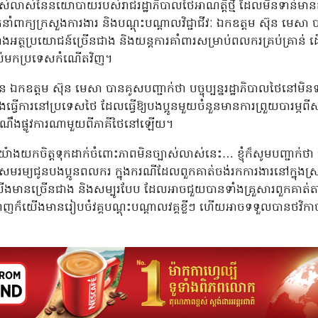
ច្បាស់លាស់នៃនយោបាយរបស់រាជរដ្ឋាភិបាលថៃអាណត្តិថ្មី ដែលមិនទាន
្នកនាំពាក្យក្រសួងការងារ និងបណ្ដុះបណ្ដាលវិជ្ជាជីវៈ ឯកឧត្តម ស៊ុន ម
ងអត្ថប្រយោជន៍ច្រើនជាង និងយន្តការគាំពារសម្រាប់ពលករគ្រប់គ្រាន់ ដ
ប់មកប្រទេសកំណើតវិញ។
 ឯកឧត្តម ស៊ុន មេសា បានគូសបញ្ជាក់ថា បច្ចុប្បន្នរដ្ឋាភិបាលថៃនៅ
ធ្វើការនៅប្រទេសថៃ ដែលធ្វើឱ្យបងប្អូនមួយចំនួនមានការព្រួយបារម្ភពី
ដំណឹងផ្លូវការណាមួយពីភាគីថៃនៅឡើយ។
ងយកចិត្តទុកដាក់ចំពោះភាពមិនច្បាស់លាស់នេះ… ខ្ញុំក៏សូមបញ្ជាក់ថា ន
លសមរម្យជូនបងប្អូនពលករ ក្នុងករណីដែលពួកគាត់ចង់រកការងារនៅក្នុងស្
ងមានច្រើនជាង និងសម្បូរបែប ដែលអាចជួយបានទាំងគ្រួសារពួកគាត់តាម
ាញក៏យើងមានរៀបចំវគ្គបណ្តុះបណ្តាលវគ្គខ្លីៗ ហើយអាចទទួលបានថវិកាចា