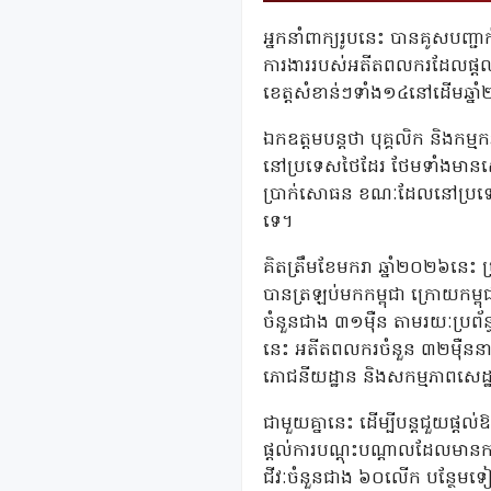
អ្នកនាំពាក្យរូបនេះ បានគូសបញ្ជ
ការងាររបស់អតីតពលករដែលផ្តល់ថវ
ខេត្តសំខាន់ៗទាំង១៤នៅដើមឆ្នា
ឯកឧត្តមបន្តថា បុគ្គលិក និងកម
នៅប្រទេសថៃដែរ ថែមទាំងមានសេវ
ប្រាក់សោធន ខណៈដែលនៅប្រទេស
ទេ។
គិតត្រឹមខែមករា ឆ្នាំ២០២៦នេះ
បានត្រឡប់មកកម្ពុជា ក្រោយកម្ព
ចំនួនជាង ៣១ម៉ឺន តាមរយៈប្រព័ន្
នេះ អតីតពលករចំនួន ៣២ម៉ឺននាក់
ភោជនីយដ្ឋាន និងសកម្មភាពសេដ្ឋកិច
ជាមួយគ្នានេះ ដើម្បីបន្តជួយផ្
ផ្តល់ការបណ្តុះបណ្តាលដែលមានកា
ជីវៈចំនួនជាង ៦០លើក បន្ថែម