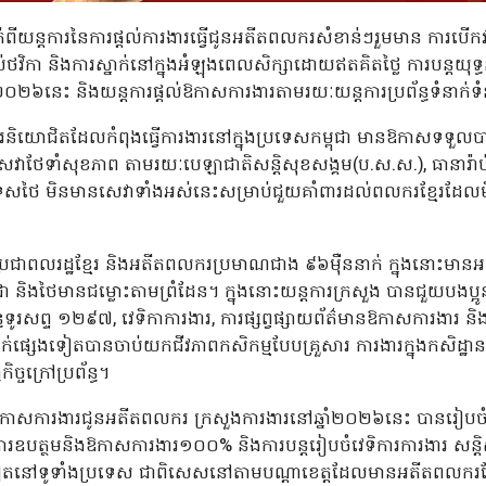
ាក់ពីយន្តការនៃការផ្តល់ការងារធ្វើជូនអតីតពលករសំខាន់ៗរួមមាន ការបើកវ
ិកា និងការស្នាក់នៅក្នុងអំឡុងពេលសិក្សាដោយឥតគិតថ្លៃ ការបន្តយុទ្
ំ២០២៦នេះ និងយន្តការផ្តល់ឱកាសការងារតាមរយៈយន្តការប្រព័ន្ធទំនាក
្មករនិយោជិតដែលកំពុងធ្វើការងារនៅក្នុងប្រទេសកម្ពុជា មានឱកាសទទួលបា
ាថែទាំសុខភាព តាមរយៈបេឡាជាតិសន្ដិសុខសង្គម(ប.ស.ស.), ធានារ៉ាប់រ
ថៃ មិនមានសេវាទាំងអស់នេះសម្រាប់ជួយគាំពារដល់ពលករខ្មែរដែលមិ
 ប្រជាពលរដ្ឋខ្មែរ និងអតីតពលករប្រមាណជាង ៩៦ម៉ឺននាក់ ក្នុងនោះម
ុជា និងថៃមានជម្លោះតាមព្រំដែន។ ក្នុងនោះយន្តការក្រសួង បានជួយបងប
ធទូរសព្ទ ១២៩៧, វេទិកាការងារ, ការផ្សព្វផ្សាយព័ត៌មានឱកាសការងារ និ
ផ្សេងទៀតបានចាប់យកជីវភាពកសិកម្មបែបគ្រួសារ ការងារក្នុងកសិដ្ឋាន ក
្ចក្រៅប្រព័ន្ធ។
តល់ឱកាសការងារជូនអតីតពលករ ក្រសួងការងារនៅឆ្នាំ២០២៦នេះ បានរៀបចំ
រឧបត្ថមនិងឱកាសការងារ១០០% និងការបន្តរៀបចំវេទិការការងារ សន្តិសុ
ទៀតនៅទូទាំងប្រទេស ជាពិសេសនៅតាមបណ្ដាខេត្តដែលមានអតីតពលករខ្