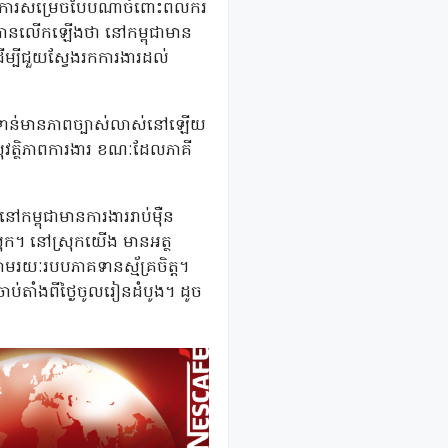
់មានការសម្រេចបែបណាចំពោះពលករ
េសា បានលើកឡើងថា នៅកម្ពុជាមាន
ើម្បីជួយស្វែងរកការងារដល់
មិនទាន់មានភាពច្បាស់លាស់នៅឡើយ
សុវត្ថិភាពការងារ ខណៈដែលភាគី
ៅកម្ពុជាមានការងាររាប់ម៉ឺន
រុក។ នៅស្រុកយើង មានអត្ថ
រយៈរបបភាគទានស្ម័គ្រចិត្ត។
ប់តាំងពីថ្ងៃចូលរៀនដំបូង។ ដូច