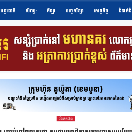
អន្តរជាតិ
សិល្ប​:
កីឡា
បច្ចេកវិទ្យា
សេដ្ឋកិច្ច
ទំនាក់ទ
ព័ត៌មានជាតិ