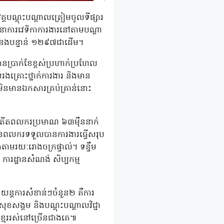
គ្គបណ្តុះបណ្តាលត្រៀមចូលទីផ្សារ
ធនាការវេទិកាការងារនៅតាមបណ្តា
់ទំនងបន្ទាន់ ១២៩៧ជាដើម។
នប្រាក់ខែខ្ពស់ប្រហាក់ប្រហែល
ងគ្រោះថ្នាក់ការងារ និងមាន
នមានឯកសារគ្រប់គ្រាន់នោះ
ានអតីតពលករប្រមាណ ៦៣ម៉ឺននាក់
្អូនពលករទទួលបានការងារធ្វើសរុប
ងតាមរយៈរោងចក្រផ្ទាល់។ ទន្ទឹម
ារដ្ឋានសំណង់ សិប្បកម្ម
យន្តការសំខាន់ៗចំនួន២ គឺការ
ខសង្គម និងបណ្តុះបណ្តាលវិជ្ជា
មែររស់នៅច្រើនជាងគេ៕