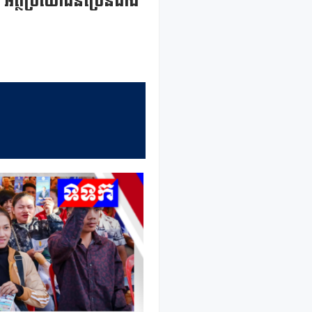
ប អត្ថប្រយោជន៍ច្រើនជាង