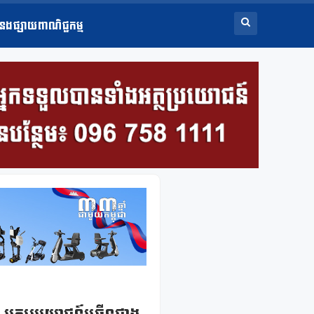
ំនងផ្សាយពាណិជ្ជកម្ម