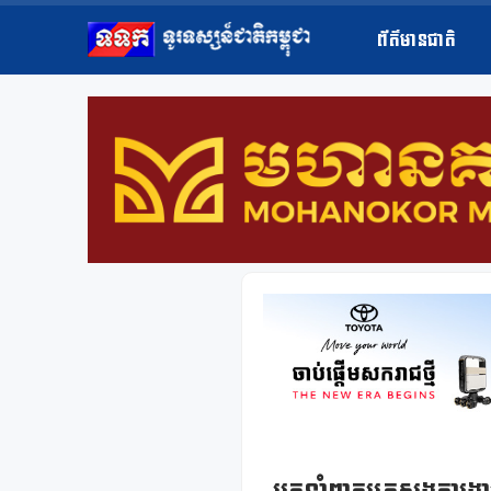
ព័ត៌មានជាតិ