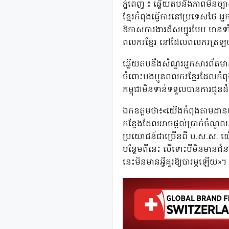
ភ្នំពេញ ៖ ឆ្លើយតបនឹងភាពមិន
ខ្មែរកំពុងធ្វើការនៅប្រទេសថៃ អ
ឱកាសការងារដ៏សម្បូរបែប មានទាំ
ពលករខ្មែរ នៅដែលពលករត្រឡ
ឆ្លើយតបនឹងសំណួរអ្នកសារព័តមាន
ចំពោះបងប្អូនពលករខ្មែរដែលកំពុង
កម្ពុជាមិនទាន់ទទួលបានការជូន
ឯកឧត្តមថា៖«យើងកំពុងតាមដានយ៉ា
កន្លែងដែលអាចផ្តល់ប្រាក់ចំណូ
ប្រយោជន៍ជាច្រើនពី ប.ស.ស. យើ
បន្ថែមពីនេះ បើទោះបីមិនមានជំន
នេះមិនមានអ្វីគួរឱ្យបារម្ភឡើយ»។