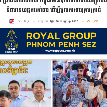
ងារ ប្រាប់ទៅពលករថា កម្ពុជាមានឱកាសការងារសម្បូរបែ
និងមានយន្តការគាំពារ ដើម្បីផ្តល់ការងារគ្រប់គ្រាន់
ចេញផ្សាយ
ថ្ងៃទី 20 ខែ កុម្ភៈ ឆ្នាំ 2026
1,130
ដោយ
វិចិត្រ