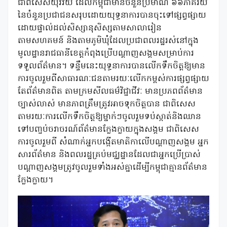
ជាពិសេសយុវវ័យ ដែលកម្ពុជាមានចំនួនប្រមាណ ៦៦ភាគរយ
នៃចំនួនប្រជាជនសរុបដោយយុទ្ធនាការបានចុះទៅផ្សព្វផ្សាយ
ដោយផ្ទាល់ដល់សិស្សានុសិស្សតាមសាលារៀន
តាមសហគមន៍ និងតាមភូមិឃុំដែលប្រជាពលរដ្ឋរស់នៅក្នុង
មូលដ្ឋានរាជធានីខេត្តកំពុងប្រើបណ្តាញសង្គមសម្រាប់ការ
ទទួលព័ត៌មាន។ ទន្ទឹមនេះយុទ្ធនាការបានលើកទឹកចិត្តឱ្យមាន
ការចូលរួមពីសាធារណៈជនតាមរយៈលើកកម្ពស់ការផ្សព្វផ្សាយ
តែព័ត៌មានពិត តាមក្រមសីលធម៌វិជ្ជាជីវៈ មានប្រភពព័ត៌មាន
ច្បាស់លាស់ មានភាពត្រឹមត្រូវអាចទុកចិត្តបាន ជាពិសេស
តាមរយៈការលើកទឹកចិត្តឱ្យម្នាក់ៗចូលរួមទប់ស្កាត់និងឈាន
ទៅបញ្ចប់ចរាចរណ៍ព័ត៌មានក្លែងក្លាយក្នុងសង្គម ជាពិសេស
ការចូលរួមពី សំណាក់អ្នកបង្កើតមាតិកាលើបណ្តាញសង្គម អ្នក
សារព័ត៌មាន និងពលរដ្ឋគ្រប់មជ្ឈដ្ឋានដែលជាអ្នកប្រើប្រាស់
បណ្តាញសង្គមត្រូវចូលរួមទាំងអស់គ្នាដើម្បីកម្ពុជាគ្មានព័ត៌មាន
ក្លែងក្លាយ។