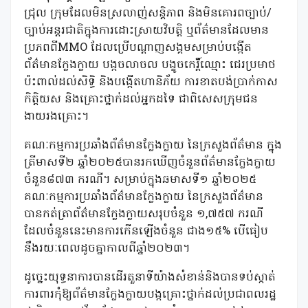
ជ្រុល ក្រុមដែលមិនស្រលាញ់សន្តិភាព និងមិនគោរពច្បាប់/
ច្បាប់អន្តរជាតិក្នុងការដោះស្រាយវិបត្តិ ឬព័ត៌មានដែលមាន
ប្រភពពីMMO ដែលប្រើបណ្តាញសង្គមសម្រាប់បង្កើត
ព័ត៌មានក្លែងក្លាយ បង្កចលាចល បង្ខូចកេរ្តិ៍ឈ្មោះ ជេរប្រមាថ
ប៉ះពាល់ដល់សិទ្ធិ និងបង្កើតហានិភ័យ ការខាតបង់ប្រាក់កាស
កិត្តិយស និងគ្រោះថ្នាក់ដល់អ្នកដទៃ ជាពិសេសក្រុមជន
ងាយរងគ្រោះ។
គណៈកម្មការប្រឆាំងព័ត៌មានក្លែងក្លាយ នៃក្រសួងព័ត៌មាន ក្នុង
ត្រីមាសទី២ ឆ្នាំ២០២៥បានរកឃើញចំនួនព័ត៌មានក្លែងក្លាយ
ចំនួន៨៧៣ ករណី។ សម្រាប់ក្នុងឆមាសទី១ ឆ្នាំ២០២៥
គណៈកម្មការប្រឆាំងព័ត៌មានក្លែងក្លាយ នៃក្រសួងព័ត៌មាន
បានកត់ត្រាព័ត៌មានក្លែងក្លាយសរុបចំនួន ១,៧៥៧ ករណី
ដែលចំនួននេះមានការកើនឡើងចំនួន ជាង១៥% បើធៀប
នឹងរយៈពេលដូចគ្នាកាលពីឆ្នាំ២០២៣។
ដូច្នេះយុទ្ធនាការបានដើរតួនាទីយ៉ាងសំខាន់និងបានទប់ស្កាត់
ការពារកុំឱ្យព័ត៌មានក្លែងក្លាយបង្កគ្រោះថ្នាក់ដល់ប្រជាពលរដ្ឋ