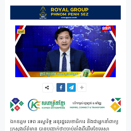
ឯកឧត្តម ទេព អស្នារិទ្ធ អនុរដ្ឋលេខាធិការ និងជាអ្នកនាំពាក្យ
ក្រសួងព័ត៌មាន បានបញ្ជាក់ថា៖ចាប់តាំងពីដើមខែមេសា