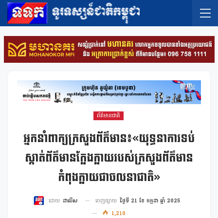
ព័ត៌មានជាតិ
អ្នកនាំពាក្យក្រសួងព័ត៌មាន៖«យុទ្ធនាការទប់
ស្កាត់ព័ត៌មានក្លែងក្លាយរបស់ក្រសួងព័ត៌មាន
កំពុងក្លាយជាចលនាជាតិ»
ចេញផ្សាយ
ថ្ងៃទី 21 ខែ កក្កដា ឆ្នាំ 2025
ដោយ
ដាលីស
1,210