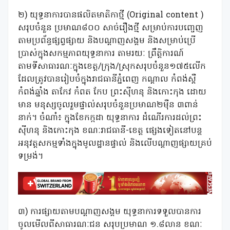
២) យុទ្ធនាការបានផលិតមាតិកាថ្មី (Original content )
សរុបចំនួន ប្រមាណ៨០០ សាច់រឿងថ្មី សម្រាប់ការបញ្ចេញ
តាមប្រព័ន្ធផ្សព្វផ្សាយ និងបណ្តាញសង្គម និងសម្រាប់ប្រើ
ប្រាស់ក្នុងសកម្មភាពយុទ្ធនាការ តាមរយៈ ព្រឹត្តិការណ៍
តាមទីសាធារណៈក្នុងខេត្ត/ក្រុង/ស្រុកសរុបចំនួន១៧៥លើក
ដែលត្រូវបានរៀបចំក្នុងរាជធានីភ្នំពេញ កណ្តាល កំពង់ស្ពឺ
កំពង់ឆ្នាំង តាកែវ កំពត កែប ព្រះស៊ីហនុ និងកោះកុង ដោយ
មាន មនុស្សចូលរួមផ្ទាល់សរុបចំនួនប្រមាណ២មុឺន ៣ពាន់
នាក់។ ចំណាំ៖ ក្នុងខែកក្កដា យុទ្ធនាការ ដំណើរការដល់ព្រះ
ស៊ីហនុ និងកោះកុង ខណៈរាជធានី-ខេត្ត ផ្សេងទៀតនៅបន្ត
អនុវត្តសកម្មទាំងក្នុងមូលដ្ឋានផ្ទាល់ និងលើបណ្តាញផ្សាយគ្រប់
ទម្រង់។
៣) ការផ្សាយតាមបណ្តាញសង្គម យុទ្ធនាការទទួលបានការ
ចូលមើលពីសាធារណៈជន សរុបប្រមាណ ១.៨លាន ខណៈ