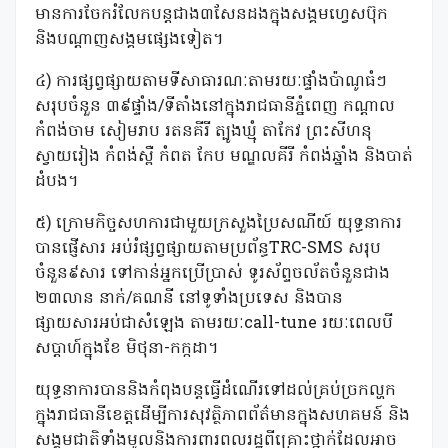
មានការចែករំលែកបន្តជាង៣សែនដងក្នុងសង្គមហ្វេសប៊ុក
និងបណ្តាញសង្គមផ្សេងទៀត។
៤) ការផ្សព្វផ្សាយតាមទីសាធារណៈតាមរយៈផ្ទាំងប៉ាណូធំៗ
សរុបចំនួន ៣៩ផ្ទាំង/ទីតាំងនៅក្នុងរាជធានីភ្នំពេញ កណ្តាល
កំពង់ចាម សៀមរាប រតនគីរី ត្បូងឃ្មុំ តាកែវ ព្រះសីហនុ
ស្វាយរៀង កំពង់ស្ពឺ កំពត កែប មណ្ឌលគីរី កំពង់ឆ្នាំង និងបាត់
ដំបង។
៥) ក្រោមកិច្ចសហការជាមួយក្រសួងប្រៃសណីយ៍ យុទ្ធនាការ
បានផ្ញើសារ អប់រំផ្សព្វផ្សាយតាមប្រព័ន្ធTRC-SMS សរុប
ចំនួន៩សារ ទៅកាន់អ្នកប្រើប្រាស់ ទូរស័ព្ទចល័តចំនួនជាង
២៣លាន នាក់/គណនី នៅទូទាំងប្រទេស និងបាន
ផ្សាយសារអប់ជាសំឡេង តាមរយៈcall-tune រយៈពេលបី
សប្តាហ៍ក្នុងខែ មិថុនា-កក្កដា។
យុទ្ធនាការបាននិងកំពុងបន្តធ្វើដំណើរទៅដល់គ្រប់ច្រកល្ហក
ក្នុងរាជធានីខេត្តដើម្បីការសុវត្ថិភាពព័ត៌មានក្នុងសហគមន៍ និង
សង្គមជាតិទាំងមូលនិងការពារពលរដ្ឋពីគ្រោះថ្នាក់ដែលអាច