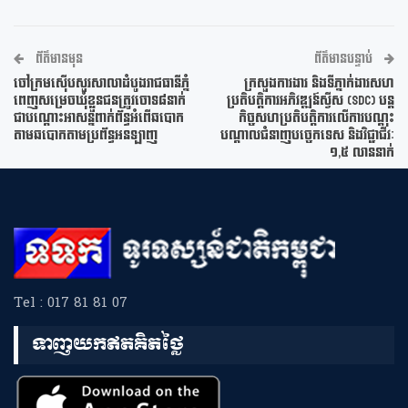
ព័ត៌មានមុន
ព័ត៌មានបន្ទាប់
ចៅក្រមស៊ើបសួរសាលាដំបូងរាជធានីភ្នំ
ក្រសួងការងារ និងទីភ្នាក់ងារសហ
ពេញសម្រេចឃុំខ្លួនជនត្រូវចោទ៨នាក់
ប្រតិបត្តិការអភិវឌ្ឍន៍ស្វីស (SDC) បន្ត
ជាបណ្តោះអាសន្នពាក់ព័ន្ធអំពើឆបោក
កិច្ចសហប្រតិបត្តិការលើការបណ្ដុះ
តាមឆបោកតាមប្រព័ន្ធអនឡាញ
បណ្ដាលជំនាញបច្ចេកទេស និងវិជ្ជាជីវៈ
១,៥ លាននាក់
Tel : 017 81 81 07
ទាញយកឥតគិតថ្លៃ