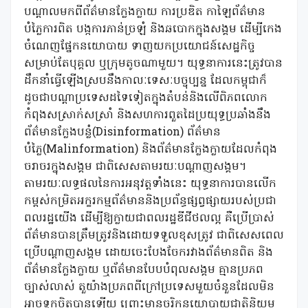
បណ្តាលមកពីព័ត៌មានក្លែងក្លាយ ការប្រឌិត កាឡៃព័ត៌មាន
បំភ្លៃការពិត បង្កការភាន់ច្រឡំ និងឆបោកក្នុងសង្គម ដើម្បីកេង
ចំណេញផ្នែកនយោបាយ ទាញយកប្រយោជន៍សេដ្ឋកិច្ច
សម្រាប់តែបុគ្គល ឬក្រុមតូចណាមួយ។ យុទ្ធនាការនេះត្រូវបាន
ដឹកនាំធ្វើឡើងស្របនឹងកាលៈទេសៈបច្ចុប្បន្ន ដែលកម្ពុជាក៏
ដូចជាបណ្តាប្រទេសដទៃទៀតក្នុងតំបន់និងលើពិភពលោក
កំពុងសស្រាក់សស្រាំ និងសហការពួតដៃប្រយុទ្ធប្រឆាំងនឹង
ព័ត៌មានក្លែងបន្លំ(Disinformation) ព័ត៌មាន
បំភ្លៃ(Malinformation) និងព័ត៌មានក្លែងក្លាយដែលកំពុង
ចរាចរក្នុងសង្គម ជាពិសេសតាមរយៈបណ្តាញសង្គម។
តាមរយៈលទ្ធផលនៃការអនុវត្តទាំងនេះ យុទ្ធនាការបានលើក
កម្ពស់កម្រិតអក្ខរកម្មព័ត៌មាននិងប្រព័ន្ធផ្សព្វផ្សាយរបស់ប្រជា
ពលរដ្ឋយើង ដើម្បីឱ្យក្លាយជាពលរដ្ឋឌីជីថលល្អ គឺប្រើប្រាស់
ព័ត៌មានបានត្រឹមត្រូវនិងដោយទទួលខុសត្រូវ ជាពិសេសពេល
ប្រើបណ្តាញសង្គម ដោយចេះបែងចែករវាងព័ត៌មានពិត និង
ព័ត៌មានក្លែងក្លាយ ឬព័ត៌មានបែបបំពុលសង្គម គ្មានប្រភព
ច្បាស់លាស់ តួយ៉ាងប្រភពពីក្រៅប្រទេសមួយចំនួនដែលមិន
អាចទុកចិត្តបានឡើយ ព្រោះមានចរិកនយោបាយជាតិនិយម