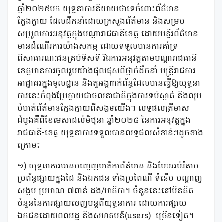
ឆ្នាំ២០២៥មក យុទ្ធនាការនិយាយថាទេចំពោះព័ត៌មាន
ក្លែងក្លាយ ដែលដឹកនាំដោយក្រសួងព័ត៌មាន និងសម្រប
សម្រួលការអនុវត្តក្នុងបណ្តារាជធានីខេត្ត ដោយមន្ទីរព័ត៌មាន
មានដំណើរការយ៉ាងសកម្ម ដោយទទួលបានការគាំទ្រ
ពីសាធារណៈជនគ្រប់ទិសទី រីឯការអនុវត្តតាមបណ្តារាជធានី
ខេត្តមានការចូលរួមយ៉ាងផុលផុសពីថ្នាក់ដឹកនាំ មន្ត្រីរាជការ
អាជ្ញាធរក្នុងមូលដ្ឋាន និងតួអង្គពាក់ព័ន្ធដែលបានធ្វើឱ្យយុទ្ធនា
ការនេះកំពុងប្រែក្លាយជាចលនាជាតិក្នុងការទប់ស្កាត់ និងលុប
បំបាត់ព័ត៌មានក្លែងក្លាយពីសង្គមយើង។ លទ្ធផលត្រីមាស
ដំបូងគឺពីខែមេសាដល់មិថុនា ឆ្នាំ២០២៥ នៃការអនុវត្តក្នុង
រាជធានី-ខេត្ត យុទ្ធនាការទទួលបានលទ្ធផលសំខាន់ៗដូចខាង
ក្រោម៖
១) យុទ្ធនាការបានបញ្ចេញមាតិកាព័ត៌មាន និងបែបអប់រំតាម
ប្រព័ន្ធផ្សាយក្នុងដៃ និងឯកជន ទាំងប្រពៃណី ទំនើប បណ្តាញ
សង្គម ប្រមាណ ៧ពាន់ ដង/មាតិកា។ ចំនួននេះនៅមិនគិត
ចំនួននៃការផ្សាយចេញបន្តពីយុទ្ធនាការ ដោយការផ្សាយ
ឯកជនដោយពលរដ្ឋ និងសហគមន៍(users)
ច្រើនទៀត។