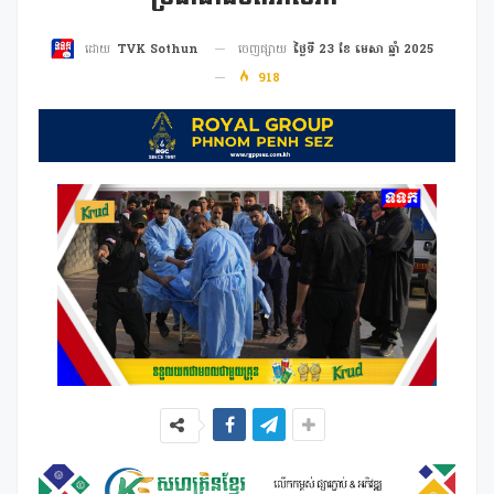
ចេញផ្សាយ
ថ្ងៃទី 23 ខែ មេសា ឆ្នាំ 2025
ដោយ
TVK Sothun
918