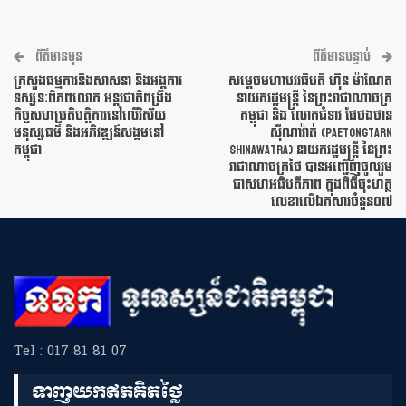
ព័ត៌មានមុន
ព័ត៌មានបន្ទាប់
ក្រសួងធម្មការនិងសាសនា និងអង្គការ
សម្តេចមហាបវរធិបតី ហ៊ុន ម៉ាណែត
ទស្សនៈពិភពលោក អន្តរជាតិពង្រឹង
នាយករដ្ឋមន្ត្រី នៃព្រះរាជាណាចក្រ
កិច្ចសហប្រតិបត្តិការនៅលើវិស័យ
កម្ពុជា និង លោកជំទាវ ផែថងថាន
មនុស្សធម៌ និងអភិវឌ្ឍន៍សង្គមនៅ
ស៊ីណាវ៉ាត់ (Paetongtarn
កម្ពុជា
Shinawatra) នាយករដ្ឋមន្ត្រី នៃព្រះ
រាជាណាចក្រថៃ បានអញ្ជើញចូលរួម
ជាសហអធិបតីភាព ក្នុងពិធីចុះហត្ថ
លេខាលើឯកសារចំនួន០៧
Tel : 017 81 81 07
ទាញយកឥតគិតថ្លៃ