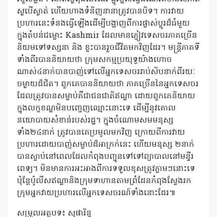
ស្ងបើស្ងាត់ ហើយហាងទំនិញនានាត្រូវបានបិទ។ ការវាយ
ប្រហារនេះទំនងធ្វើឡើងដើម្បីបង្ហាញពីការផ្លាស់ប្តូរដ៏ធំមួយ
ក្នុងតំបន់ជម្លោះ Kashmir ដែលមានភ្ញៀវទេសចរភាគច្រើន
និយមទៅទស្សនា និង ខ្លះបានរួចជីវិតមកវិញដែរ។ មន្ត្រីភាគទី
ទាំងពីរបាននិយាយថា ក្រុមសកម្មប្រយុទ្ធយ៉ាងហោច
ណាស់៤នាក់បានបាញ់ទៅលើអ្នកទេសចររាប់សិបនាក់ពីរយៈ
ចម្ងាយដ៏ជិត។ ពួកគេបាននិយាយថា ភាគច្រើននៃអ្នកទេសចរ
ដែលត្រូវបានសម្លាប់គឺជាជនជាតិឥណ្ឌា ដោយពួកគេនិយាយ
ក្នុងលក្ខខណ្ឌមិនបញ្ចេញឈ្មោះនោះទេ ដើម្បីនូវគោល
នយោបាយសំខាន់របស់រដ្ឋ។ ក្នុងចំណោមសមមនុស្ស
ទាំង២៤នាក់ ត្រូវបានគេប្រមូលមកវិញ ក្រោយពីការវាយ
ប្រហារដោយបាញ់សម្លាប់ដ៏អាក្រក់នេះ ហើយមនុស្ស ២នាក់
បានស្លាប់នៅពេលដែលកំពុងបញ្ជូនទៅទៅព្យាបាលនៅមន្ទីរ
ពេទ្យ។ មិនមានការអះអាងពីការទទួលខុសត្រូវភ្លាមៗនោះទេ
ប៉ុន្តែប៉ូលីសឥណ្ឌានិងក្រុមទាហានតាមព្រំដែនកំពុងស្វែងរក
ក្រុមអ្នកវាយប្រហារលើអ្នកទេសចរណ៍ទាំងនោះដែរ៕
សម្រួលអត្ថបទ៖ សុផារិន្ទ