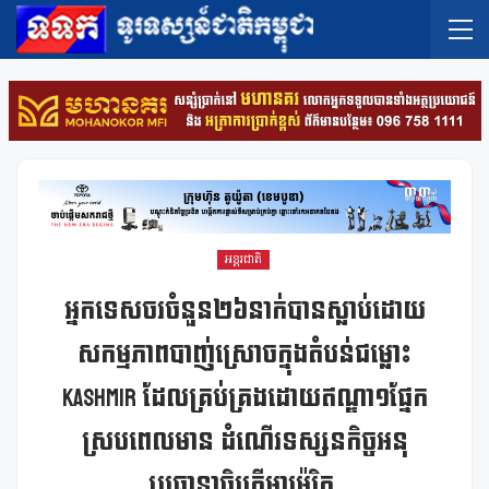
អន្តរជាតិ
អ្នកទេសចរចំនួន២៦នាក់បានស្លាប់ដោយ
សកម្មភាពបាញ់ស្រោចក្នុងតំបន់ជម្លោះ
Kashmir ដែលគ្រប់គ្រងដោយឥណ្ឌា១ផ្នែក
ស្របពេលមាន ដំណើរទស្សនកិច្ចអនុ
ប្រធានាធិបតីអាម៉េរិក