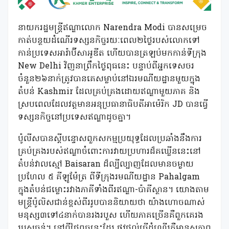
នាយករដ្ឋមន្ត្រីឥណ្ឌាលោក Narendra Modi បានសម្រេច
កាត់បន្ថយដំណើរទស្សនកិច្ចរយៈពេល២ថ្ងៃរបស់លោកទៅ
កាន់ប្រទេសអារ៉ាប៊ីសាអូឌីត ហើយបានត្រឡប់មកកាន់ទីក្រុង
New Delhi វិញនាព្រឹកថ្ងៃពុធនេះ បន្ទាប់ពីអ្នកទេសចរ
ចំនួន២៦នាក់ត្រូវបានគេសម្លាប់នៅឯរមណីយដ្ឋានមួយក្នុង
តំបន់ Kashmir ដែលគ្រប់គ្រងដោយឥណ្ឌាមួយភាគ និង
ស្របពេលដែលវត្តមានអនុប្រធានាធិបតីអាម៉េរិក JD បានធ្វើ
ទស្សនកិច្ចនៅប្រទេសឥណ្ឌាដូចគ្នា។
ប៉ូលីសបានស្តីបន្ទោសពួកសកម្មប្រយុទ្ធដែលប្រឆាំងនឹងការ
គ្រប់គ្រងរបស់ឥណ្ឌាចំពោះការវាយប្រហារដ៏គឃ្លើននេះនៅ
តំបន់វាលស្មៅ Baisaran ដ៏ល្បីល្បាញដែលមានចម្ងាយ
ប្រហែល ៥ គីឡូម៉ែត្រ ពីទីក្រុងរមណីយដ្ឋាន Pahalgam
ក្នុងតំបន់ជម្លោះរវាងភាគីទាំងពីរឥណ្ឌា-ប៉ាគីស្ថាន។ យោងតាម
មន្ត្រីប៉ូលិសជាន់ខ្ពស់ពីររូបបាននិយាយថា យ៉ាងហោចណាស់
មនុស្ស៣ទៅ៤នាក់បានរងរបួស ហើយភាគច្រើនគឺពួកគេរង
របួសធ្ងន់។ នៅពីថ្ងៃពុធនេះដែរ ផ្លូវថ្នល់ធ្វើដំណើរគឺមានសភាព