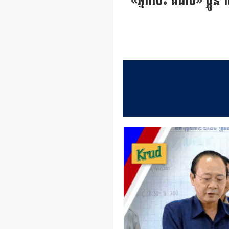
«អ្នកចេះ គឺជាប់» ប្អូនៗ