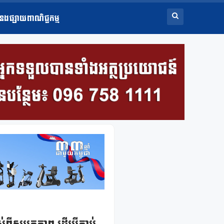
ំនងផ្សាយពាណិជ្ជកម្ម