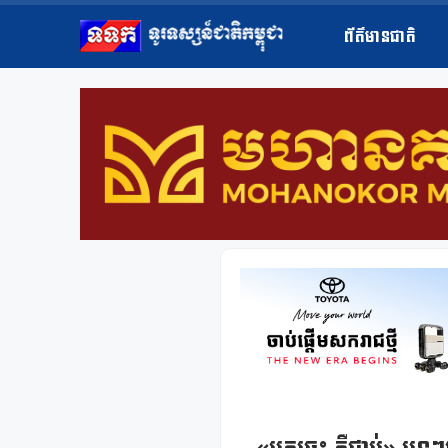
ព័ត៌មានជាតិ