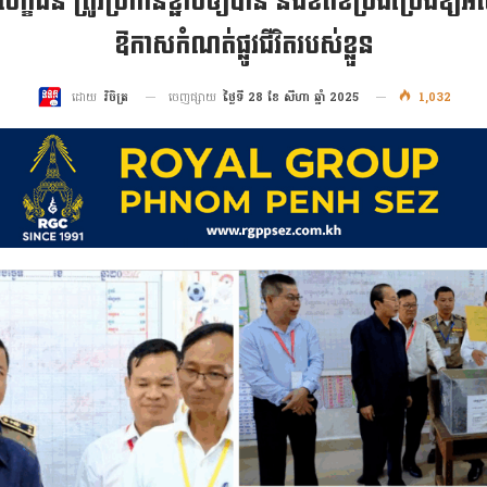
បេក្ខជន ត្រូវប្រកាន់ខ្ជាប់ឲ្យបាន និងខិតខំប្រឹងប្រែងឱ្យអស
ឱកាសកំណត់ផ្លូវជីវិតរបស់ខ្លួន
ចេញផ្សាយ
ថ្ងៃទី 28 ខែ សីហា ឆ្នាំ 2025
1,032
ដោយ
វិចិត្រ