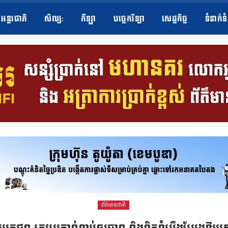
អន្តរជាតិ
សិល្ប​:
កីឡា
បច្ចេកវិទ្យា
សេដ្ឋកិច្ច
ទំនាក់ទ
ព័ត៌មានជាតិ