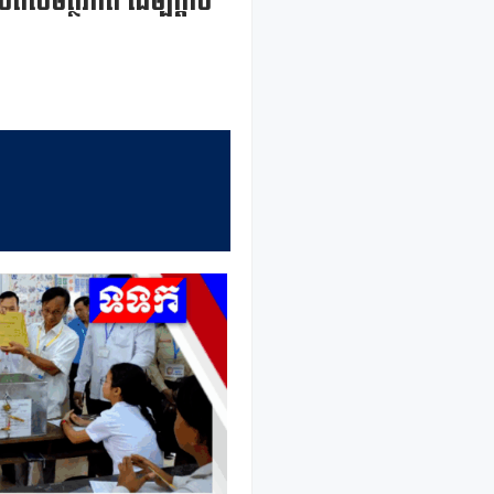
់ពីសមត្ថភាព ដើម្បីក្តាប់