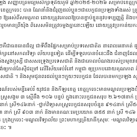
រឡង សញ្ញាបត្រមធ្យមសិក្សាទុតិយភូមិ ឆ្នាំ២០២៥-២០២៦ សម្រាប់ខេត្តក្រច
្តក្រចេះ បាន ណែនាំនិងជំរុញដល់ប្អូនៗជាបេក្ខជនប្រឡងទាំងអស់ ត្រូវត
យៗ ឱ្យអស់ពីសមត្ថភាព ដោយត្រូវគោរពឱ្យបានខ្ជាប់ខ្ជួននូវបទប្បញ្ញត្តិ និងប
់ ឬក៏លួចមានព្រីយ៉ុង ពិសេសមិនត្រូវចម្លងគ្នានោះឡើយ ដោយត្រូវប្រកាន់យ
ក្មួយៗគឺជាធនធានដ៏ល្អ ជាទីពឹងផ្នែកសម្រាប់ប្រទរសជាតិត នាពេលអនាគ
សិក្សានៅសកលវិទ្យា ល័យបន្តទៀត ដើម្បីទទួលបានចំនេះដឹង ជំនាញដែលខ្ល
ាំងស្នងឫស្សី ជាសសរទ្រូងប្រទេសជាតិ និងជាគោលបំណងរបស់ប្រមុខរាជរ
ទម្រង់ឲ្យកាន់តែស៊ីជម្រៅ លើវិស័យអប់រំនៅ កម្ពុជា ឲ្យប្រកបដោយគុណភាព 
ទេសជាតិ ។ និងសូមជូនពរដល់ប្អូនៗក្មួយៗបេក្ខជន ដែលបានមកប្រឡង សូម
ណ៍របស់មន្ទីរអប់រំ យុវជន និងកីឡាខេត្ត ខេត្តក្រចេះមានមណ្ឌលប្រឡ
ាសាស្ត្រសង្គម ៣ ស្មើនឹង ១០៦ បន្ទប់ ក្នុងនោះបេក្ខជនសរុប ២.៦១៧នាក
ក់ ស្រី១៤៦នាក់ -ថ្នាក់វិទ្យាសាស្ត្របេក្ខជនសរុបចំនួន ៩១៤នាក់ ស្រី៥៥៣ 
៣ នាក់ ស្រី ៩០៣ នាក់ និងមានគណៈមេប្រយោគ ៣៥៥ នាក់ ស្រី ១៤៦ ន
្រុងក្រចេះ-មណ្ឌលវិទ្យាល័យ ព្រះមហាក្សត្រិយានីកុសុមៈ -មណ្ឌលវិទ្យាល័
ចេះ ៕