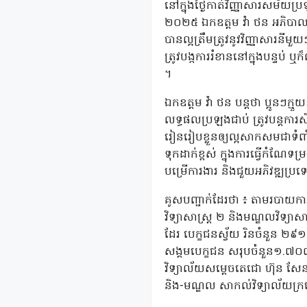
នៅក្នុងថ្ងៃកាត់វិញ្ញាសារសម័យប្
២០២៥ ឯកឧត្តម វ៉ា ថន អភិបាលខេត
បានល្អត្រឹមត្រូវនូវវិញ្ញាសារនីមួ
ត្រូវបង្កការរំខាននៅក្នុងបន្ទប
។
ឯកឧត្តម វ៉ា ថន បន្តថា ប្អូនៗ
លទ្ធផលប្រឡងជាប់ ត្រូវបន្តការ
រៀនរៀបខ្លួនឲ្យល្អសាកសមជាទំព
ទុកដាក់ខ្ពស់ ក្នុងការធ្វើកំណែ
បម្រើការងារ និងជួយអភិវឌ្ឍប្រ
គូសបញ្ជាក់ដែរថា ៖ តាមរបាយការ
វិទ្យាសាស្ត្រ ២ និងមណ្ឌលវិទ្យ
ដែរ បេក្ខជនស្វ័យ រិនចំនួន ២៩១នា
សង្គមបេក្ខជន សរុបចំនួន១.៧០
វិទ្យាល័យសម្តេចតេជោ ហ៊ុន សែន ក
និង-មណ្ឌល សាកល់វិទ្យាល័យក្រ