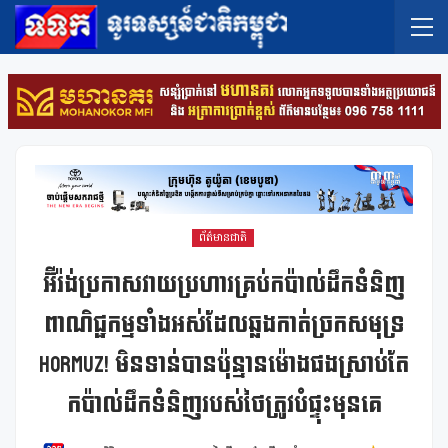
ព័ត៌មានជាតិ
អ៊ីរ៉ង់ប្រកាសវាយប្រហារគ្រប់កប៉ាល់ដឹកទំនិញ
ពាណិជ្ជកម្មទាំងអស់ដែលឆ្លងកាត់ច្រកសមុទ្រ
Hormuz! មិនទាន់បានប៉ុន្មានម៉ោងផងស្រាប់តែ
កប៉ាល់ដឹកទំនិញរបស់ថៃត្រូវបំផ្ទុះមុនគេ