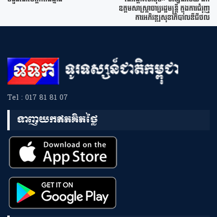
ឧត្តមសាស្ត្រាចារ្យរដ្ឋមន្ត្រី ក្នុងការជំរុញ
ការអភិវឌ្ឍសុខាភិបាលឌីជីថល
Tel : 017 81 81 07
ទាញយកឥតគិតថ្លៃ