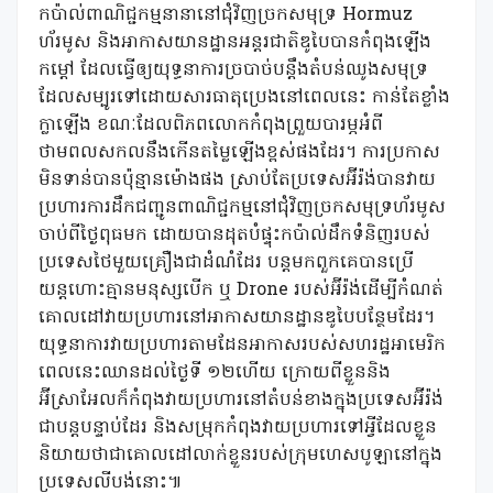
កប៉ាល់ពាណិជ្ជកម្មនានានៅជុំវិញច្រកសមុទ្រ Hormuz
ហ័រមូស និងអាកាសយានដ្ឋានអន្តរជាតិឌូបៃបានកំពុងឡើង
កម្តៅ ដែលធ្វើឲ្យយុទ្ធនាការច្របាច់បន្តឹងតំបន់ឈូងសមុទ្រ
ដែលសម្បូរទៅដោយសារធាតុប្រេងនៅពេលនេះ កាន់តែខ្លាំង
ក្លាឡើង ខណៈដែលពិភពលោកកំពុងព្រួយបារម្ភអំពី
ថាមពលសកលនឹងកើនតម្លៃឡើងខ្ពស់ផងដែរ។ ការប្រកាស
មិនទាន់បានប៉ុន្មានម៉ោងផង ស្រាប់តែប្រទេសអ៊ីរ៉ង់បានវាយ
ប្រហារការដឹកជញ្ជូនពាណិជ្ជកម្មនៅជុំវិញច្រកសមុទ្រហ័រមូស
ចាប់ពីថ្ងៃពុធមក ដោយបានដុតបំផ្ទុះកប៉ាល់ដឹកទំនិញរបស់
ប្រទេសថៃមួយគ្រឿងជាដំណំដែរ បន្តមកពួកគេបានប្រើ
យន្តហោះគ្មានមនុស្សបើក ឬ Drone របស់អ៊ីរ៉ង់ដើម្បីកំណត់
គោលដៅវាយប្រហារនៅអាកាសយានដ្ឋានឌូបៃបន្ថែមដែរ។
យុទ្ធនាការវាយប្រហារតាមដែនអាកាសរបស់សហរដ្ឋអាមេរិក
ពេលនេះឈានដល់ថ្ងៃទី ១២ហើយ ក្រោយពីខ្លួននិង
អ៊ីស្រាអែលក៏កំពុងវាយប្រហារនៅតំបន់ខាងក្នុងប្រទេសអ៊ីរ៉ង់
ជាបន្តបន្ទាប់ដែរ និងសម្រុកកំពុងវាយប្រហារទៅអ្វីដែលខ្លួន
និយាយថាជាគោលដៅលាក់ខ្លួនរបស់ក្រុមហេសបូឡានៅក្នុង
ប្រទេសលីបង់នោះ៕