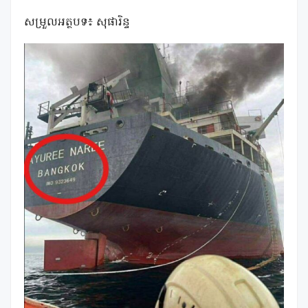
សម្រួលអត្ថបទ៖ សុផារិន្ទ