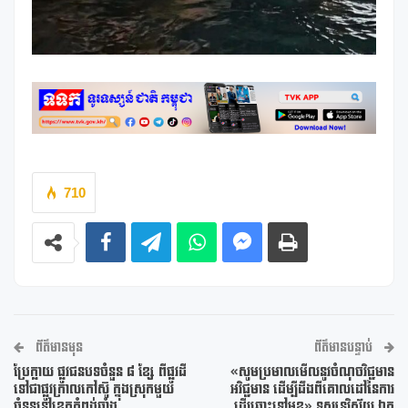
710
ព័ត៌មានមុន
ព័ត៌មានបន្ទាប់
ប្រែក្លាយ ផ្លូវជនបទចំនួន ៨ ខ្សែ ពីផ្លូវដី
«សូមប្រមាលមើលនូវចំណុចវិជ្ជមាន
ទៅជាផ្លូវក្រាលកៅស៊ូ ក្នុងស្រុកមួយ
អវិជ្ជមាន ដើម្បីដឹងពីគោលដៅនៃការ
ចំនួននៅខេត្តកំពង់ឆ្នាំង
ដើរឆ្ពោះទៅមុខ» ទស្សនវិស័យ ឯក