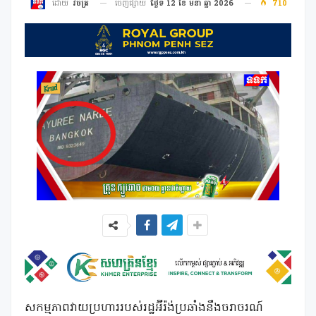
ចេញផ្សាយ
ថ្ងៃទី 12 ខែ មីនា ឆ្នាំ 2026
710
ដោយ
វិចិត្រ
សកម្មភាពវាយប្រហាររបស់រដ្ឋអ៊ីរ៉ង់ប្រឆាំងនឹងចរាចរណ៍