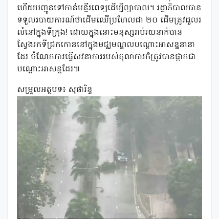
ហើយបញ្ជូនទៅកាន់មន្ទីរពេទ្យដើម្បីព្យាបាល។ រដ្ឋាភិបាលបាន
ទទួលរបាយការណ៍ថាដើមឈើប្រហែលជា ២០ ដើមត្រូវដួលរ
លំនៅក្នុងទីក្រុង! ដោយក្នុងនោះមនុស្សរាប់រយនាក់បាន
ស្វែងរកទីជ្រកកោននៅក្នុងមជ្ឈមណ្ឌលបណ្តោះអាសន្ននានា
ដែរ ចំណែកការធ្វើសវនាការរបស់តុលាការក៏ត្រូវបានផ្អាកជា
បណ្តោះអាសន្នដែរ៕
សម្រួលអត្ថបទ៖ សុផារិន្ទ