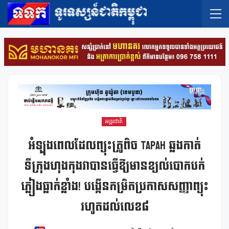
អន្តរជាតិ
អំឡុងពេលដែលព្យុះត្រូពិច Tapah ឆ្លងកាត់
ទីក្រុងហុងកុងវាបានធ្វើឱ្យមានខ្យល់បោកបក់
ភ្លៀងធ្លាក់ខ្លាំង! បង្កើនកម្រិតប្រកាសសញ្ញាព្យុះ
រហូតដល់លេខ៨