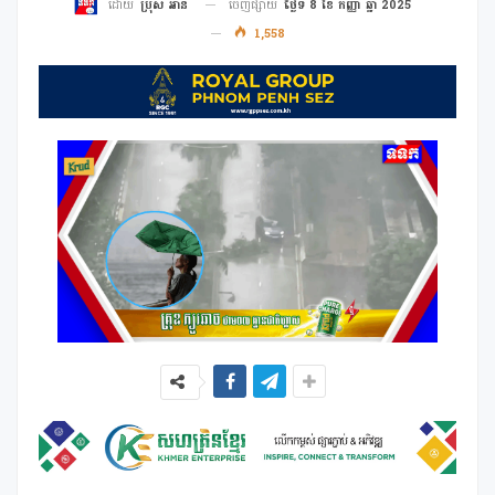
ចេញផ្សាយ
ថ្ងៃទី 8 ខែ កញ្ញា ឆ្នាំ 2025
ដោយ
ប្រុស អាន
1,558