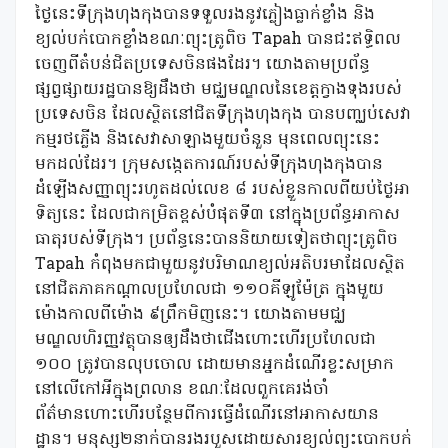
ថ្ងៃនេះទីក្រុងហុងកុងបានទទួលរងនូវភ្លៀងធ្លាក់ខ្លាំង និង
ខ្យល់បក់បោកខ្លាំងខណៈព្យុះត្រូពិច Tapah បានជះឥទ្ធិពល
ចេញពីតំបន់ជិតប្រទេសចិនផងដែរ។ យោងតាមប្រព័ន្ធ
ផ្សព្វផ្សាយរដ្ឋបានឱ្យដឹងថា មជ្ឈមណ្ឌលនៃខេត្តក្វាងទុងរបស់
ប្រទេសចិន ដែលស្ថិតនៅជិតទីក្រុងហុងកុង បានបញ្ឈប់សេវា
កម្មរថភ្លើង និងសេវាសាឡាងមួយចំនួន មុនពេលព្យុះនេះ
មកដល់ដែរ។ ក្រុមសង្កេតការណ៍របស់ទីក្រុងហុងកុងបាន
ដំឡើងសញ្ញាព្យុះរហូតដល់លេខ ៨ របស់ខ្លួនកាលពីយប់ថ្ងៃអា
ទិត្យនេះ ដែលជាកម្រិតខ្ពស់បំផុតទី៣ នៅក្នុងប្រព័ន្ធអាកាស
ធាតុរបស់ទីក្រុង។ ប្រព័ន្ធនេះបាននិយាយទៀតថាព្យុះត្រូពិច
Tapah កំពុងមកជាមួយនូវបរិមាណខ្យល់អតិបរមាដែលស្ថិត
នៅជិតភាគកណ្តាលប្រហែលជា ១១០គីឡូម៉ែត្រ ក្នុងមួយ
ម៉ោងកាលពីម៉ោង ៩ព្រឹកមិញនេះ។ យោងតាមមជ្ឈ
មណ្ឌលហិរញ្ញវត្ថុបានឲ្យដឹងថាជើងហោះហើរប្រហែលជា
១០០ ត្រូវបានលុបចោល ដោយមានអ្នកដំណើរខ្លះសម្រាក
នៅលើកៅអីក្នុងព្រលាន ខណៈដែលពួកគេរង់ចាំ
ព័ត៌មានហោះហើរបន្ថែមពីការធ្វើដំណើរនៅអាកាសយាន
ដ្ឋាន។ មនុស្ស២នាក់បានរងរបួសដោយសារខ្យល់ព្យុះបោកបក់